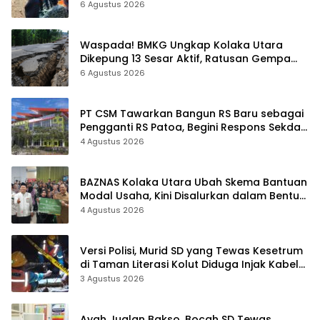
6 Agustus 2026
Waspada! BMKG Ungkap Kolaka Utara
Dikepung 13 Sesar Aktif, Ratusan Gempa
Sudah Terekam
6 Agustus 2026
PT CSM Tawarkan Bangun RS Baru sebagai
Pengganti RS Patoa, Begini Respons Sekda
Kolut
4 Agustus 2026
BAZNAS Kolaka Utara Ubah Skema Bantuan
Modal Usaha, Kini Disalurkan dalam Bentuk
Barang Senilai Rp419,5 Juta
4 Agustus 2026
Versi Polisi, Murid SD yang Tewas Kesetrum
di Taman Literasi Kolut Diduga Injak Kabel
Beraliran Listrik
3 Agustus 2026
Ayah Jualan Bakso, Bocah SD Tewas