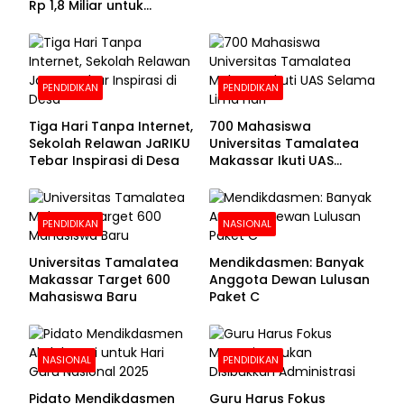
Diproyeksikan Rp30
Rp 1,8 Miliar untuk
Miliar
Beasiswa Mahasiswa,
Pendaftaran Segera
Dibuka
PENDIDIKAN
PENDIDIKAN
Tiga Hari Tanpa Internet,
700 Mahasiswa
Sekolah Relawan JaRIKU
Universitas Tamalatea
Tebar Inspirasi di Desa
Makassar Ikuti UAS
Selama Lima Hari
PENDIDIKAN
NASIONAL
Universitas Tamalatea
Mendikdasmen: Banyak
Makassar Target 600
Anggota Dewan Lulusan
Mahasiswa Baru
Paket C
NASIONAL
PENDIDIKAN
Pidato Mendikdasmen
Guru Harus Fokus