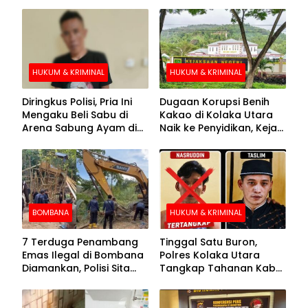
Triliun di Perairan Kepri
HUKUM & KRIMINAL
HUKUM & KRIMINAL
Diringkus Polisi, Pria Ini
Dugaan Korupsi Benih
Mengaku Beli Sabu di
Kakao di Kolaka Utara
Arena Sabung Ayam di
Naik ke Penyidikan, Kejari
Kolaka
Periksa Sejumlah Pihak
BOMBANA
HUKUM & KRIMINAL
7 Terduga Penambang
Tinggal Satu Buron,
Emas Ilegal di Bombana
Polres Kolaka Utara
Diamankan, Polisi Sita
Tangkap Tahanan Kabur
Mesin Dompeng hingga
ke-10 di Hari ke-21
Crusher
Pengejaran