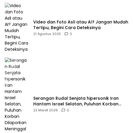
Video dan Foto Asli atau AI? Jangan Mudah
Tertipu, Begini Cara Deteksinya
21 Agustus 2025
0
Serangan Rudal Senjata hipersonik Iran
Hantam Israel Selatan, Puluhan Korban
Dilaporkan Meninggal dan Ratusan Terluka
22 Maret 2026
0