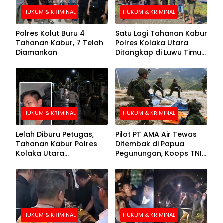
HUKUM & KRIMINAL
HUKUM & KRIMINAL
Polres Kolut Buru 4
Satu Lagi Tahanan Kabur
Tahanan Kabur, 7 Telah
Polres Kolaka Utara
Diamankan
Ditangkap di Luwu Timur,
Lima Masih Buron
HUKUM & KRIMINAL
HUKUM & KRIMINAL
Lelah Diburu Petugas,
Pilot PT AMA Air Tewas
Tahanan Kabur Polres
Ditembak di Papua
Kolaka Utara
Pegunungan, Koops TNI
Menyerahkan Diri
Habema Berhasil
Evakuasi Jenazah
Korban
HUKUM & KRIMINAL
HUKUM & KRIMINAL