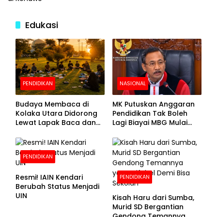
Edukasi
PENDIDIKAN
NASIONAL
Budaya Membaca di
MK Putuskan Anggaran
Kolaka Utara Didorong
Pendidikan Tak Boleh
Lewat Lapak Baca dan
Lagi Biayai MBG Mulai
Diskusi
APBN 2028
PENDIDIKAN
Resmi! IAIN Kendari
PENDIDIKAN
Berubah Status Menjadi
UIN
Kisah Haru dari Sumba,
Murid SD Bergantian
Gendong Temannya