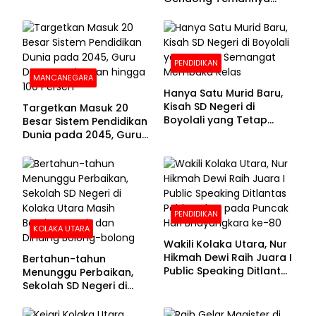
yang Difabel Demi Bisa
Sekolah
PENDIDIKAN
MANCANEGARA
Hanya Satu Murid Baru,
Kisah SD Negeri di
Targetkan Masuk 20
Boyolali yang Tetap
Besar Sistem Pendidikan
Semangat Membuka
Dunia pada 2045, Guru
Kelas
Dapat Tunjangan hingga
100 Persen
PENDIDIKAN
KOLAKA UTARA
Wakili Kolaka Utara, Nur
Hikmah Dewi Raih Juara I
Bertahun-tahun
Public Speaking Ditlantas
Menunggu Perbaikan,
Polda Sultra pada
Sekolah SD Negeri di
Puncak Hari
Kolaka Utara Masih
Bhayangkara ke-80
Beralas Tanah dan