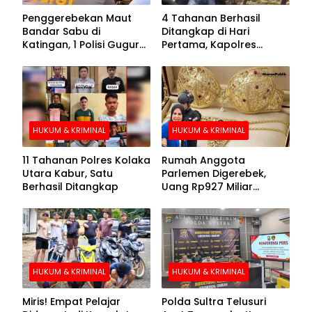
Penggerebekan Maut
4 Tahanan Berhasil
Bandar Sabu di
Ditangkap di Hari
Katingan, 1 Polisi Gugur
Pertama, Kapolres
dan 2 Hilang
Kolaka Utara Sarankan 7
Buronan Segera
Menyerahkan Diri
HUKUM & KRIMINAL
HUKUM & KRIMINAL
11 Tahanan Polres Kolaka
Rumah Anggota
Utara Kabur, Satu
Parlemen Digerebek,
Berhasil Ditangkap
Uang Rp927 Miliar
hingga BH Emas Disita
HUKUM & KRIMINAL
HUKUM & KRIMINAL
Miris! Empat Pelajar
Polda Sultra Telusuri