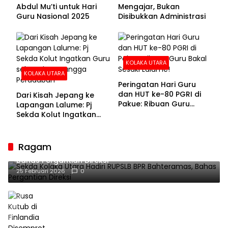
Abdul Mu’ti untuk Hari
Mengajar, Bukan
Guru Nasional 2025
Disibukkan Administrasi
KOLAKA UTARA
KOLAKA UTARA
Peringatan Hari Guru
dan HUT ke-80 PGRI di
Dari Kisah Jepang ke
Pakue: Ribuan Guru
Lapangan Lalume: Pj
Bakal Sesaki Lalume!
Sekda Kolut Ingatkan
Guru sebagai
Penyangga Peradaban
Ragam
Sekda Kolaka Utara Hadiri RUPSLB BPR Bahteramas,
Bahas Pergantian Direksi
25 Februari 2026
0