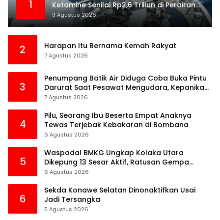
1
Ketamine Senilai Rp2,6 Triliun di Perairan
Kepri
9 Agustus 2026
Harapan Itu Bernama Kemah Rakyat
2
7 Agustus 2026
Penumpang Batik Air Diduga Coba Buka Pintu
3
Darurat Saat Pesawat Mengudara, Kepanikan
Pecah di Dalam Kabin
7 Agustus 2026
Pilu, Seorang Ibu Beserta Empat Anaknya
4
Tewas Terjebak Kebakaran di Bombana
6 Agustus 2026
Waspada! BMKG Ungkap Kolaka Utara
5
Dikepung 13 Sesar Aktif, Ratusan Gempa
Sudah Terekam
6 Agustus 2026
Sekda Konawe Selatan Dinonaktifkan Usai
6
Jadi Tersangka
5 Agustus 2026