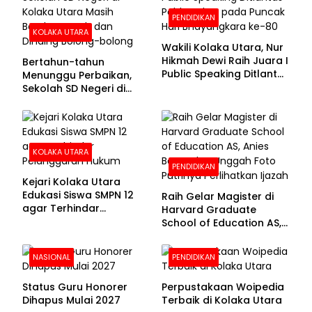
PENDIDIKAN
KOLAKA UTARA
Wakili Kolaka Utara, Nur
Hikmah Dewi Raih Juara I
Bertahun-tahun
Public Speaking Ditlantas
Menunggu Perbaikan,
Polda Sultra pada
Sekolah SD Negeri di
Puncak Hari
Kolaka Utara Masih
Bhayangkara ke-80
Beralas Tanah dan
Dinding Bolong-bolong
KOLAKA UTARA
PENDIDIKAN
Kejari Kolaka Utara
Edukasi Siswa SMPN 12
Raih Gelar Magister di
agar Terhindar
Harvard Graduate
Pelanggaran Hukum
School of Education AS,
Anies Baswedan Unggah
Foto Putrinya Perlihatkan
NASIONAL
PENDIDIKAN
Ijazah
Status Guru Honorer
Perpustakaan Woipedia
Dihapus Mulai 2027
Terbaik di Kolaka Utara