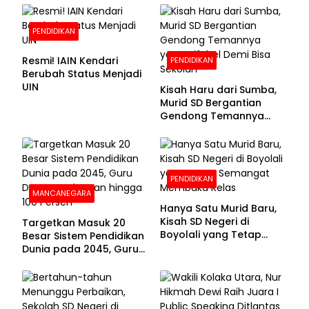
PENDIDIKAN
Resmi! IAIN Kendari
PENDIDIKAN
Berubah Status Menjadi
UIN
Kisah Haru dari Sumba,
Murid SD Bergantian
Gendong Temannya
yang Difabel Demi Bisa
Sekolah
PENDIDIKAN
MANCANEGARA
Hanya Satu Murid Baru,
Kisah SD Negeri di
Targetkan Masuk 20
Boyolali yang Tetap
Besar Sistem Pendidikan
Semangat Membuka
Dunia pada 2045, Guru
Kelas
Dapat Tunjangan hingga
100 Persen