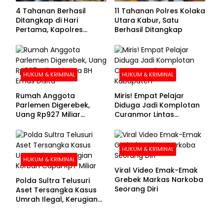
4 Tahanan Berhasil
11 Tahanan Polres Kolaka
Ditangkap di Hari
Utara Kabur, Satu
Pertama, Kapolres
Berhasil Ditangkap
Kolaka Utara Sarankan 7
Buronan Segera
Menyerahkan Diri
HUKUM & KRIMINAL
HUKUM & KRIMINAL
Rumah Anggota
Miris! Empat Pelajar
Parlemen Digerebek,
Diduga Jadi Komplotan
Uang Rp927 Miliar
Curanmor Lintas
hingga BH Emas Disita
Kabupaten
HUKUM & KRIMINAL
HUKUM & KRIMINAL
Viral Video Emak-Emak
Grebek Markas Narkoba
Polda Sultra Telusuri
Seorang Diri
Aset Tersangka Kasus
Umrah Ilegal, Kerugian
Korban Capai Rp7 Miliar