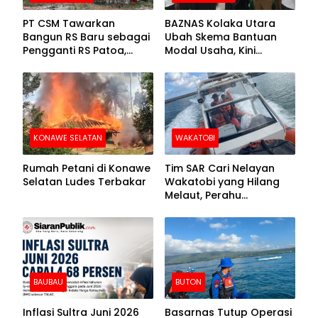
PT CSM Tawarkan
BAZNAS Kolaka Utara
Bangun RS Baru sebagai
Ubah Skema Bantuan
Pengganti RS Patoa,
Modal Usaha, Kini
Begini Respons Sekda
Disalurkan dalam Bentuk
Kolut
Barang Senilai Rp419,5
Juta
KONAWE SELATAN
WAKATOBI
Rumah Petani di Konawe
Tim SAR Cari Nelayan
Selatan Ludes Terbakar
Wakatobi yang Hilang
Melaut, Perahu
Ditemukan Mengapung
Kemasukan Air
BAUBAU
BUTON
Inflasi Sultra Juni 2026
Basarnas Tutup Operasi