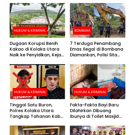
HUKUM & KRIMINAL
BOMBANA
Dugaan Korupsi Benih
7 Terduga Penambang
Kakao di Kolaka Utara
Emas Ilegal di Bombana
Naik ke Penyidikan, Kejari
Diamankan, Polisi Sita
Periksa Sejumlah Pihak
Mesin Dompeng hingga
Crusher
HUKUM & KRIMINAL
HUKUM & KRIMINAL
Tinggal Satu Buron,
Fakta-Fakta Bayi Baru
Polres Kolaka Utara
Dilahirkan Dibuang
Tangkap Tahanan Kabur
Ibunya di Toilet Masjid
ke-10 di Hari ke-21
Kolaka Utara
Pengejaran