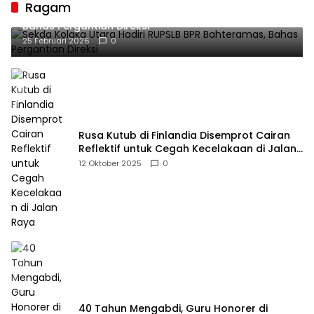
Ragam
Sekda Kolaka Utara Hadiri RUPSLB BPR Bahteramas,
Bahas Pergantian Direksi
25 Februari 2026
0
Rusa Kutub di Finlandia Disemprot Cairan
Reflektif untuk Cegah Kecelakaan di Jalan
Raya
12 Oktober 2025
0
40 Tahun Mengabdi, Guru Honorer di