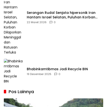
Serangan Rudal Senjata hipersonik Iran
Hantam Israel Selatan, Puluhan Korban
Dilaporkan Meninggal dan Ratusan Terluka
22 Maret 2026
0
Bhabinkamtibmas Jadi Recycle BIN
19 Desember 2025
0
Pos Lainnya