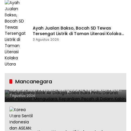
Ayah Jualan Bakso, Bocah SD Tewas
Tersengat Listrik di Taman Literasi Kolaka
Utara
3 Agustus 2026
Mancanegara
Penumpang Batik Air Diduga Coba Buka Pintu
Darurat Saat Pesawat Mengudara, Kepanikan Pecah
di Dalam Kabin
7 Agustus 2026