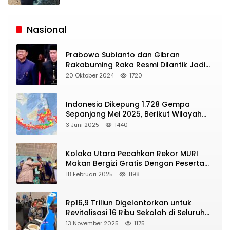
Siaran
Publik
Nasional
Prabowo Subianto dan Gibran
Rakabuming Raka Resmi Dilantik Jadi
Presiden dan Wapres RI
20 Oktober 2024
1720
Indonesia Dikepung 1.728 Gempa
Sepanjang Mei 2025, Berikut Wilayah
Yang Intens Diguncang!
3 Juni 2025
1440
Kolaka Utara Pecahkan Rekor MURI
Makan Bergizi Gratis Dengan Peserta
Terbanyak
18 Februari 2025
1198
Rp16,9 Triliun Digelontorkan untuk
Revitalisasi 16 Ribu Sekolah di Seluruh
Indonesia
13 November 2025
1175