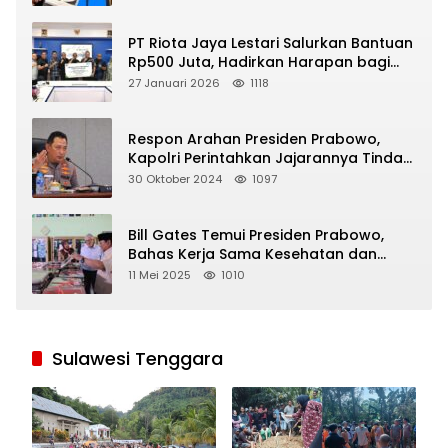
PT Riota Jaya Lestari Salurkan Bantuan
Rp500 Juta, Hadirkan Harapan bagi
Korban Bencana di Sumatera
27 Januari 2026
1118
Respon Arahan Presiden Prabowo,
Kapolri Perintahkan Jajarannya Tindak
Tegas Pelaku Judi Online
30 Oktober 2024
1097
Bill Gates Temui Presiden Prabowo,
Bahas Kerja Sama Kesehatan dan
Program Makan Bergizi Gratis
11 Mei 2025
1010
Sulawesi Tenggara