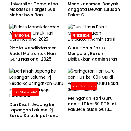
Universitas Tamalatea
Mendikdasmen: Banyak
Makassar Target 600
Anggota Dewan Lulusan
Mahasiswa Baru
Paket C
NASIONAL
PENDIDIKAN
Pidato Mendikdasmen
Guru Harus Fokus
Abdul Mu’ti untuk Hari
Mengajar, Bukan
Guru Nasional 2025
Disibukkan Administrasi
KOLAKA UTARA
KOLAKA UTARA
Peringatan Hari Guru
dan HUT ke-80 PGRI di
Dari Kisah Jepang ke
Pakue: Ribuan Guru
Lapangan Lalume: Pj
Bakal Sesaki Lalume!
Sekda Kolut Ingatkan
Guru sebagai
Penyangga Peradaban