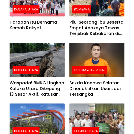
KOLAKA UTARA
BOMBANA
Harapan Itu Bernama
Pilu, Seorang Ibu Beserta
Kemah Rakyat
Empat Anaknya Tewas
Terjebak Kebakaran di
Bombana
KOLAKA UTARA
HUKUM & KRIMINAL
Waspada! BMKG Ungkap
Sekda Konawe Selatan
Kolaka Utara Dikepung
Dinonaktifkan Usai Jadi
13 Sesar Aktif, Ratusan
Tersangka
Gempa Sudah Terekam
KOLAKA UTARA
KOLAKA UTARA