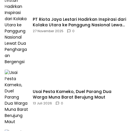
PT Riota Jaya Lestari Hadirkan Inspirasi dari
Kolaka Utara ke Panggung Nasional Lewat
Dua Penghargaan Bergengsi
27 November 2025
0
Usai Pesta Kameko, Duel Parang Dua
Warga Muna Barat Berujung Maut
13 Juli 2026
0