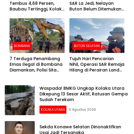
Tembus 4,68 Persen,
SAR La Jedi, Nelayan
Baubau Tertinggi, Kolaka
Buton Belum Ditemukan
Posisi Kedua
Setelah Sepekan Dicari
BOMBANA
BUTON SELATAN
7 Terduga Penambang
Tujuh Hari Pencarian
Emas Ilegal di Bombana
Nihil, Operasi SAR Remaja
Diamankan, Polisi Sita
Hilang di Perairan Lande
Mesin Dompeng hingga
Buton Selatan Dihentikan
Crusher
Waspada! BMKG Ungkap Kolaka Utara
Dikepung 13 Sesar Aktif, Ratusan Gempa
Sudah Terekam
KOLAKA UTARA
6 Agustus 2026
Sekda Konawe Selatan Dinonaktifkan
Usai Jadi Tersangka