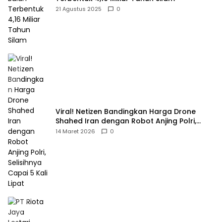
21 Agustus 2025
0
Viral! Netizen Bandingkan Harga Drone
Shahed Iran dengan Robot Anjing Polri,
Selisihnya Capai 5 Kali Lipat
14 Maret 2026
0