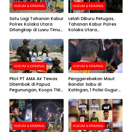
HUKUM & KRIMINAL
HUKUM & KRIMINAL
Satu Lagi Tahanan Kabur
Lelah Diburu Petugas,
Polres Kolaka Utara
Tahanan Kabur Polres
Ditangkap di Luwu Timur,
Kolaka Utara
Lima Masih Buron
Menyerahkan Diri
HUKUM & KRIMINAL
HUKUM & KRIMINAL
Pilot PT AMA Air Tewas
Penggerebekan Maut
Ditembak di Papua
Bandar Sabu di
Pegunungan, Koops TNI
Katingan, 1 Polisi Gugur
Habema Berhasil
dan 2 Hilang
Evakuasi Jenazah
Korban
HUKUM & KRIMINAL
HUKUM & KRIMINAL