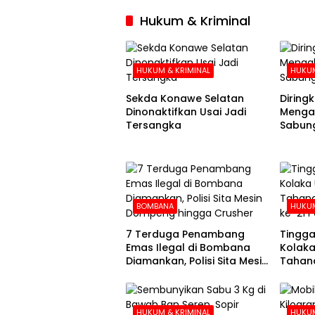
Hukum & Kriminal
HUKUM & KRIMINAL
HUKUM
Sekda Konawe Selatan
Diringku
Dinonaktifkan Usai Jadi
Mengak
Tersangka
Sabung
BOMBANA
HUKUM
7 Terduga Penambang
Tingga
Emas Ilegal di Bombana
Kolaka
Diamankan, Polisi Sita Mesin
Tahana
Dompeng hingga Crusher
Hari k
HUKUM & KRIMINAL
HUKUM