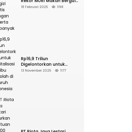
Rekor MURI Makan Bergizi
Gratis Dengan Peserta
18 Februari 2025
1198
Terbanyak
Rp16,9 Triliun
Digelontorkan untuk
Revitalisasi 16 Ribu Sekolah
13 November 2025
1177
di Seluruh Indonesia
PT Riota Jaya Lestari