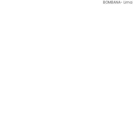
BOMBANA- Lima 
Siaran
Publik