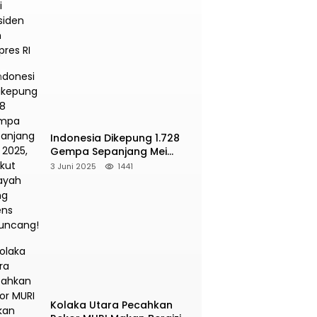
Presiden dan Wapres RI
Indonesia Dikepung 1.728
Gempa Sepanjang Mei
2025, Berikut Wilayah Yang
3 Juni 2025
1441
Intens Diguncang!
Kolaka Utara Pecahkan