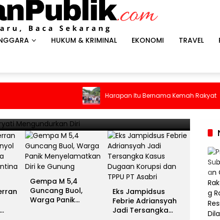
ENGGARA
HUKUM & KRIMINAL
EKONOMI
TRAVEL
HEADLI
es Antar Spanyol Rebut Gelar
Gem
Harapan Itu Bernama Kemah Rakyat
ina Gigit Jari
Men
13 Juli 
Gempa M 5,4
Guncang Buol,
erran
Eks Jampidsus
Warga Panik
Febrie Adriansyah
Menyelamatkan Diri
Jadi Tersangka
ke Gunung
unia
Kasus Dugaan