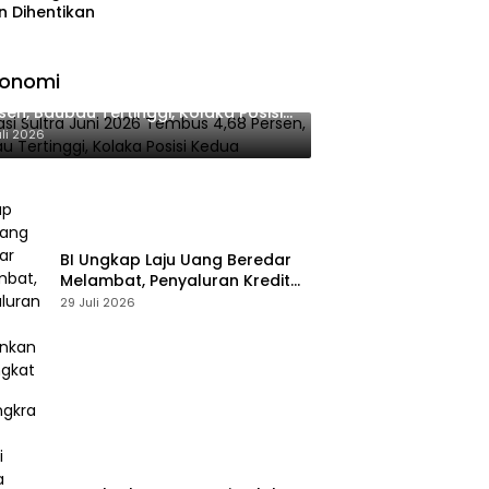
n Dihentikan
konomi
lasi Sultra Juni 2026 Tembus 4,68
sen, Baubau Tertinggi, Kolaka Posisi
dua
uli 2026
BI Ungkap Laju Uang Beredar
Melambat, Penyaluran Kredit
Perbankan Meningkat
29 Juli 2026