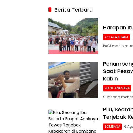
2026, Argenti
Berita Terbaru
Gigit Jari
Harapan I
KOLAKA UTARA
PAGI masih mud
Penumpang 
Saat Pesaw
Kabin
MANCANEGARA
Suasana mencek
Pilu, Seor
Terjebak 
BOMBANA
6 Ag