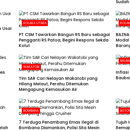
Sudah
KOLAKA UTARA
KOLAK
 Usai
PT CSM Tawarkan Bangun RS Baru sebagai
BAZNA
Pengganti RS Patoa, Begini Respons Sekda
Modal 
Kolut
Barang
BAUB
WAKATOBI
des
Inflas
Baubau
Tim SAR Cari Nelayan Wakatobi yang
Hilang Melaut, Perahu Ditemukan
Mengapung Kemasukan Air
BOMBANA
BUTON
7 Terduga Penambang Emas Ilegal di
Tujuh 
elah
Bombana Diamankan, Polisi Sita Mesin
Remaja