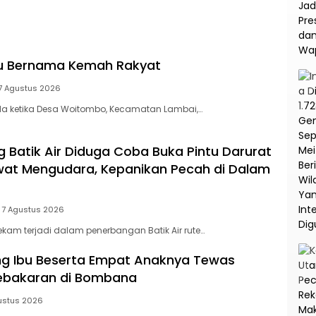
na
Korupsi dan TPPU PT
Asabri
tu Bernama Kemah Rakyat
7 Agustus 2026
a ketika Desa Woitombo, Kecamatan Lambai,…
Batik Air Diduga Coba Buka Pintu Darurat
at Mengudara, Kepanikan Pecah di Dalam
7 Agustus 2026
am terjadi dalam penerbangan Batik Air rute…
ang Ibu Beserta Empat Anaknya Tewas
Kebakaran di Bombana
ustus 2026