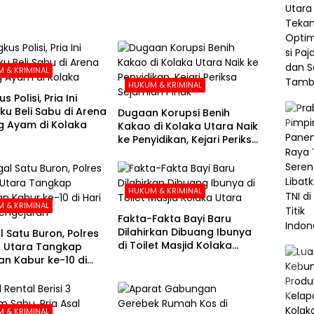
 & KRIMINAL
HUKUM & KRIMINAL
s Polisi, Pria Ini
u Beli Sabu di Arena
Dugaan Korupsi Benih
 Ayam di Kolaka
Kakao di Kolaka Utara Naik
ke Penyidikan, Kejari Periksa
Sejumlah Pihak
HUKUM & KRIMINAL
 & KRIMINAL
Fakta-Fakta Bayi Baru
Dilahirkan Dibuang Ibunya
l Satu Buron, Polres
di Toilet Masjid Kolaka
 Utara Tangkap
Utara
n Kabur ke-10 di
e-21 Pengejaran
 & KRIMINAL