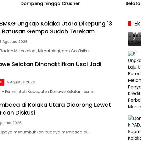
Dompeng hingga Crusher
Selata
BMKG Ungkap Kolaka Utara Dikepung 13
E
Inf
f, Ratusan Gempa Sudah Terekam
Per
Ke
31 J
6 Agustus 2026
Badan Meteorologi, Klimatologi, dan Geofisika…
we Selatan Dinonaktifkan Usai Jadi
AL
5 Agustus 2026
 – Pemerintah Kabupaten Konawe Selatan resmi…
baca di Kolaka Utara Didorong Lewat
 dan Diskusi
gustus 2026
– Upaya menumbuhkan budaya membaca di…