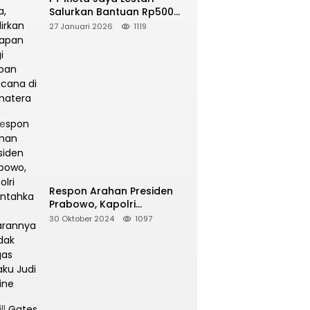
Salurkan Bantuan Rp500
Juta, Hadirkan Harapan
27 Januari 2026
1119
bagi Korban Bencana di
Sumatera
Respon Arahan Presiden
Prabowo, Kapolri
Perintahkan Jajarannya
30 Oktober 2024
1097
Tindak Tegas Pelaku Judi
Online