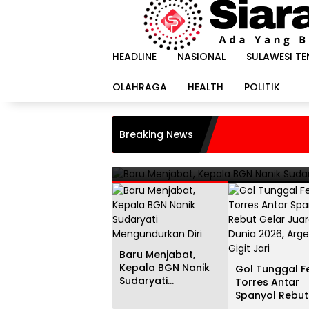
Langsung
ke
konten
HEADLINE
NASIONAL
SULAWESI T
OLAHRAGA
HEALTH
POLITIK
HEADLINE
i
Gol Tunggal Ferran Torr
Breaking News
Juara Dunia 2026, Argent
20 Juli 2026
Baru Menjabat,
Kepala BGN Nanik
Gol Tunggal F
Sudaryati
Torres Antar
Mengundurkan Diri
Spanyol Rebut
Gelar Juara D