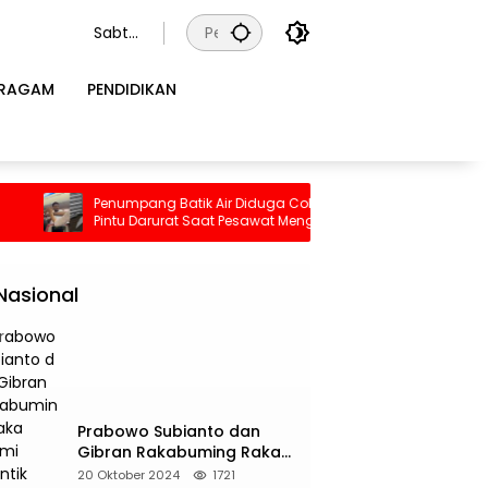
Sabtu
, 8
Agust
RAGAM
PENDIDIKAN
us
2026
NE
pa M 5,4 Guncang Buol, Warga Panik
Penumpang Batik Air Diduga Coba Buka
Pilu, Seorang Ibu Be
Pintu Darurat Saat Pesawat Mengudara,
Tewas Terjebak Keb
yelamatkan Diri ke Gunung
Kepanikan Pecah di Dalam Kabin
2026
Nasional
Prabowo Subianto dan
Gibran Rakabuming Raka
Resmi Dilantik Jadi
20 Oktober 2024
1721