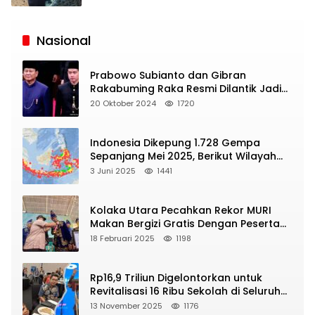
Siaran
Publik
Nasional
Prabowo Subianto dan Gibran
Rakabuming Raka Resmi Dilantik Jadi
Presiden dan Wapres RI
20 Oktober 2024
1720
Indonesia Dikepung 1.728 Gempa
Sepanjang Mei 2025, Berikut Wilayah
Yang Intens Diguncang!
3 Juni 2025
1441
Kolaka Utara Pecahkan Rekor MURI
Makan Bergizi Gratis Dengan Peserta
Terbanyak
18 Februari 2025
1198
Rp16,9 Triliun Digelontorkan untuk
Revitalisasi 16 Ribu Sekolah di Seluruh
Indonesia
13 November 2025
1176