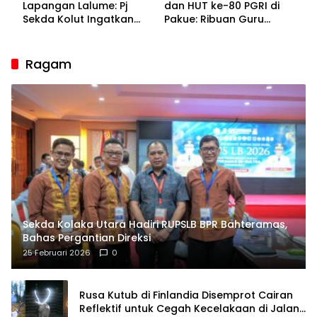
Lapangan Lalume: Pj
dan HUT ke-80 PGRI di
Sekda Kolut Ingatkan
Pakue: Ribuan Guru
Guru sebagai
Bakal Sesaki Lalume!
Penyangga Peradaban
Ragam
Sekda Kolaka Utara Hadiri RUPSLB BPR Bahteramas,
Bahas Pergantian Direksi
25 Februari 2026
0
Rusa Kutub di Finlandia Disemprot Cairan
Reflektif untuk Cegah Kecelakaan di Jalan