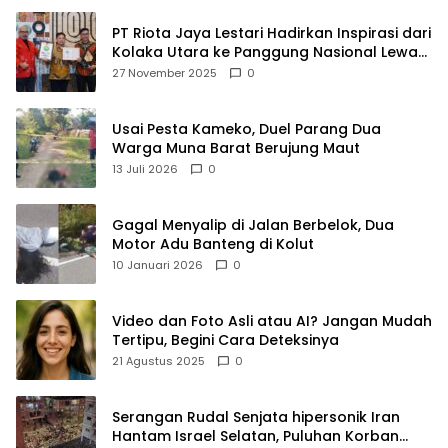
PT Riota Jaya Lestari Hadirkan Inspirasi dari
Kolaka Utara ke Panggung Nasional Lewat
Dua Penghargaan Bergengsi
27 November 2025
0
Usai Pesta Kameko, Duel Parang Dua
Warga Muna Barat Berujung Maut
13 Juli 2026
0
Gagal Menyalip di Jalan Berbelok, Dua
Motor Adu Banteng di Kolut
10 Januari 2026
0
Video dan Foto Asli atau AI? Jangan Mudah
Tertipu, Begini Cara Deteksinya
21 Agustus 2025
0
Serangan Rudal Senjata hipersonik Iran
Hantam Israel Selatan, Puluhan Korban