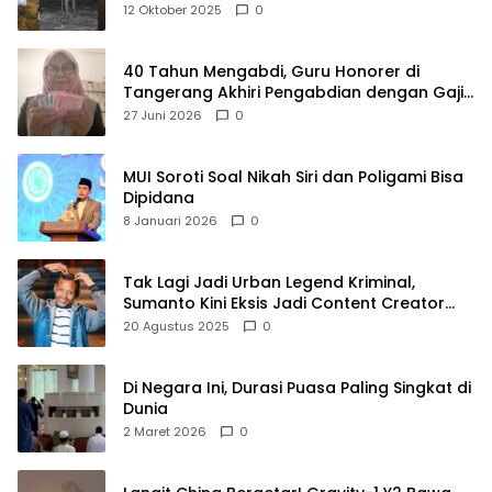
Raya
12 Oktober 2025
0
40 Tahun Mengabdi, Guru Honorer di
Tangerang Akhiri Pengabdian dengan Gaji
Rp414 Ribu
27 Juni 2026
0
MUI Soroti Soal Nikah Siri dan Poligami Bisa
Dipidana
8 Januari 2026
0
Tak Lagi Jadi Urban Legend Kriminal,
Sumanto Kini Eksis Jadi Content Creator
Mukbang
20 Agustus 2025
0
Di Negara Ini, Durasi Puasa Paling Singkat di
Dunia
2 Maret 2026
0