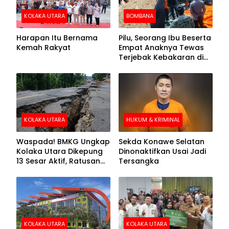
KOLAKA UTARA
BOMBANA
Harapan Itu Bernama
Pilu, Seorang Ibu Beserta
Kemah Rakyat
Empat Anaknya Tewas
Terjebak Kebakaran di
Bombana
KOLAKA UTARA
HUKUM & KRIMINAL
Waspada! BMKG Ungkap
Sekda Konawe Selatan
Kolaka Utara Dikepung
Dinonaktifkan Usai Jadi
13 Sesar Aktif, Ratusan
Tersangka
Gempa Sudah Terekam
KOLAKA UTARA
KOLAKA UTARA