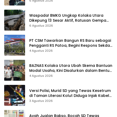
6 Agustus 2026
Waspada! BMKG Ungkap Kolaka Utara
Dikepung 13 Sesar Aktif, Ratusan Gempa
Sudah Terekam
6 Agustus 2026
PT CSM Tawarkan Bangun RS Baru sebagai
Pengganti RS Patoa, Begini Respons Sekda
Kolut
4 Agustus 2026
BAZNAS Kolaka Utara Ubah Skema Bantuan
Modal Usaha, Kini Disalurkan dalam Bentuk
Barang Senilai Rp419,5 Juta
4 Agustus 2026
Versi Polisi, Murid SD yang Tewas Kesetrum
di Taman Literasi Kolut Diduga Injak Kabel
Beraliran Listrik
3 Agustus 2026
Ayah Jualan Bakso, Bocah SD Tewas