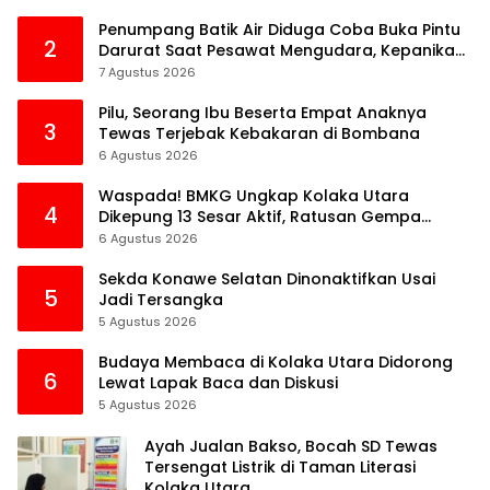
Penumpang Batik Air Diduga Coba Buka Pintu
2
Darurat Saat Pesawat Mengudara, Kepanikan
Pecah di Dalam Kabin
7 Agustus 2026
Pilu, Seorang Ibu Beserta Empat Anaknya
3
Tewas Terjebak Kebakaran di Bombana
6 Agustus 2026
Waspada! BMKG Ungkap Kolaka Utara
4
Dikepung 13 Sesar Aktif, Ratusan Gempa
Sudah Terekam
6 Agustus 2026
Sekda Konawe Selatan Dinonaktifkan Usai
5
Jadi Tersangka
5 Agustus 2026
Budaya Membaca di Kolaka Utara Didorong
6
Lewat Lapak Baca dan Diskusi
5 Agustus 2026
Ayah Jualan Bakso, Bocah SD Tewas
Tersengat Listrik di Taman Literasi
Kolaka Utara