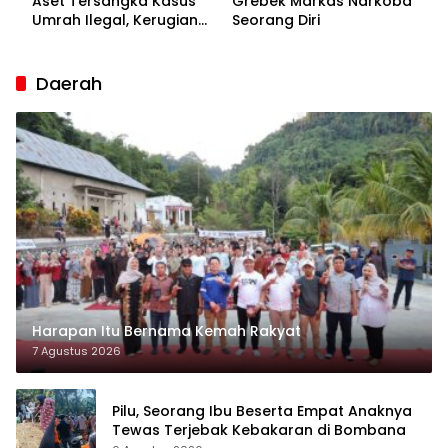
Aset Tersangka Kasus
Grebek Markas Narkoba
Umrah Ilegal, Kerugian
Seorang Diri
Korban Capai Rp7 Miliar
Daerah
Harapan Itu Bernama Kemah Rakyat
7 Agustus 2026
Pilu, Seorang Ibu Beserta Empat Anaknya
Tewas Terjebak Kebakaran di Bombana