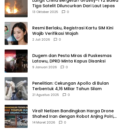
Langit China Bergetar! Gravity-1 Y2 Bawa
Tiga Satelit Diluncurkan Dari Laut Lepas
13 Oktober 2025
0
Resmi Berlaku, Registrasi Kartu SIM Kini
Wajib Verifikasi Wajah
2 Juli 2026
0
Dugem dan Pesta Miras di Puskesmas
Latowu, DPRD Minta Kapus Disanksi
9 Januari 2026
0
Penelitian: Cekungan Apollo di Bulan
Terbentuk 4,16 Miliar Tahun Silam
21 Agustus 2025
0
Viral! Netizen Bandingkan Harga Drone
Shahed Iran dengan Robot Anjing Polri,
Selisihnya Capai 5 Kali Lipat
14 Maret 2026
0