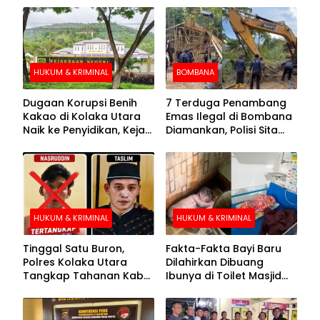
HUKUM & KRIMINAL
BOMBANA
Dugaan Korupsi Benih
7 Terduga Penambang
Kakao di Kolaka Utara
Emas Ilegal di Bombana
Naik ke Penyidikan, Kejari
Diamankan, Polisi Sita
Periksa Sejumlah Pihak
Mesin Dompeng hingga
Crusher
HUKUM & KRIMINAL
HUKUM & KRIMINAL
Tinggal Satu Buron,
Fakta-Fakta Bayi Baru
Polres Kolaka Utara
Dilahirkan Dibuang
Tangkap Tahanan Kabur
Ibunya di Toilet Masjid
ke-10 di Hari ke-21
Kolaka Utara
Pengejaran