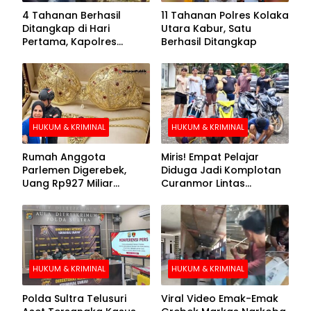
4 Tahanan Berhasil
11 Tahanan Polres Kolaka
Ditangkap di Hari
Utara Kabur, Satu
Pertama, Kapolres
Berhasil Ditangkap
Kolaka Utara Sarankan 7
Buronan Segera
Menyerahkan Diri
HUKUM & KRIMINAL
HUKUM & KRIMINAL
Rumah Anggota
Miris! Empat Pelajar
Parlemen Digerebek,
Diduga Jadi Komplotan
Uang Rp927 Miliar
Curanmor Lintas
hingga BH Emas Disita
Kabupaten
HUKUM & KRIMINAL
HUKUM & KRIMINAL
Polda Sultra Telusuri
Viral Video Emak-Emak