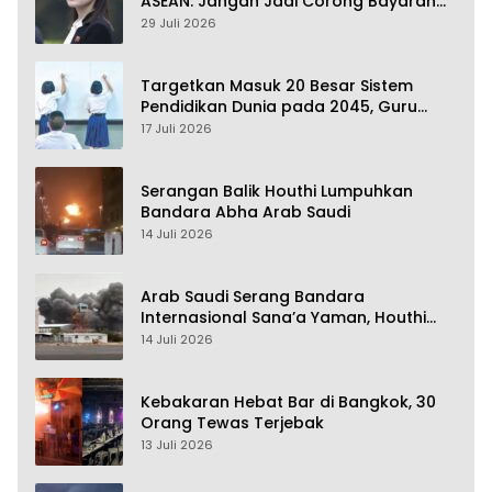
ASEAN: Jangan Jadi Corong Bayaran
Amerika Serikat
29 Juli 2026
Targetkan Masuk 20 Besar Sistem
Pendidikan Dunia pada 2045, Guru
Dapat Tunjangan hingga 100 Persen
17 Juli 2026
Serangan Balik Houthi Lumpuhkan
Bandara Abha Arab Saudi
14 Juli 2026
Arab Saudi Serang Bandara
Internasional Sana’a Yaman, Houthi
Siap Serang Balik
14 Juli 2026
Kebakaran Hebat Bar di Bangkok, 30
Orang Tewas Terjebak
13 Juli 2026