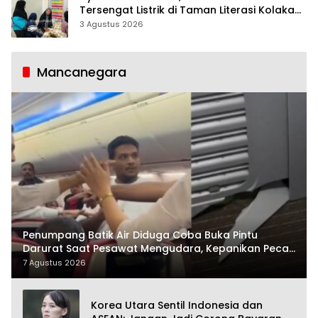
Tersengat Listrik di Taman Literasi Kolaka
Utara
3 Agustus 2026
Mancanegara
Penumpang Batik Air Diduga Coba Buka Pintu
Darurat Saat Pesawat Mengudara, Kepanikan Pecah
di Dalam Kabin
7 Agustus 2026
Korea Utara Sentil Indonesia dan