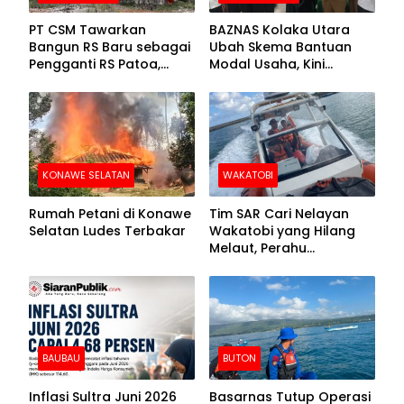
PT CSM Tawarkan
BAZNAS Kolaka Utara
Bangun RS Baru sebagai
Ubah Skema Bantuan
Pengganti RS Patoa,
Modal Usaha, Kini
Begini Respons Sekda
Disalurkan dalam Bentuk
Kolut
Barang Senilai Rp419,5
Juta
KONAWE SELATAN
WAKATOBI
Rumah Petani di Konawe
Tim SAR Cari Nelayan
Selatan Ludes Terbakar
Wakatobi yang Hilang
Melaut, Perahu
Ditemukan Mengapung
Kemasukan Air
BAUBAU
BUTON
Inflasi Sultra Juni 2026
Basarnas Tutup Operasi