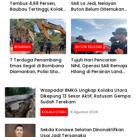
Tembus 4,68 Persen,
SAR La Jedi, Nelayan
Baubau Tertinggi, Kolaka
Buton Belum Ditemukan
Posisi Kedua
Setelah Sepekan Dicari
BOMBANA
BUTON SELATAN
7 Terduga Penambang
Tujuh Hari Pencarian
Emas Ilegal di Bombana
Nihil, Operasi SAR Remaja
Diamankan, Polisi Sita
Hilang di Perairan Lande
Mesin Dompeng hingga
Buton Selatan Dihentikan
Crusher
Waspada! BMKG Ungkap Kolaka Utara
Dikepung 13 Sesar Aktif, Ratusan Gempa
Sudah Terekam
KOLAKA UTARA
6 Agustus 2026
Sekda Konawe Selatan Dinonaktifkan
Usai Jadi Tersangka