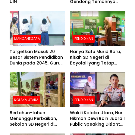
UIN
Gendong Temannya
yang Difabel Demi Bisa
Sekolah
MANCANEGARA
PENDIDIKAN
Targetkan Masuk 20
Hanya Satu Murid Baru,
Besar Sistem Pendidikan
Kisah SD Negeri di
Dunia pada 2045, Guru
Boyolali yang Tetap
Dapat Tunjangan hingga
Semangat Membuka
100 Persen
Kelas
KOLAKA UTARA
PENDIDIKAN
Bertahun-tahun
Wakili Kolaka Utara, Nur
Menunggu Perbaikan,
Hikmah Dewi Raih Juara I
Sekolah SD Negeri di
Public Speaking Ditlantas
Kolaka Utara Masih
Polda Sultra pada