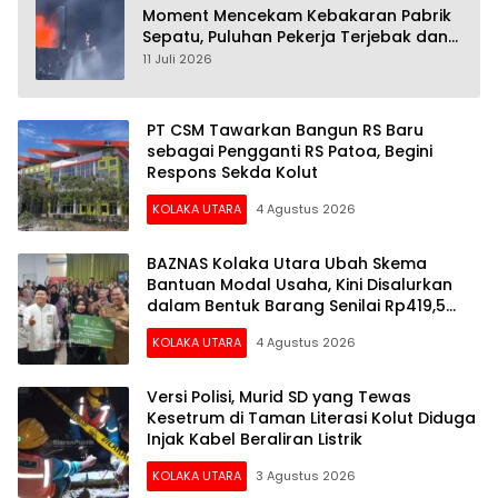
Moment Mencekam Kebakaran Pabrik
Sepatu, Puluhan Pekerja Terjebak dan
28 Orang Tewas
11 Juli 2026
PT CSM Tawarkan Bangun RS Baru
sebagai Pengganti RS Patoa, Begini
Respons Sekda Kolut
KOLAKA UTARA
4 Agustus 2026
BAZNAS Kolaka Utara Ubah Skema
Bantuan Modal Usaha, Kini Disalurkan
dalam Bentuk Barang Senilai Rp419,5
Juta
KOLAKA UTARA
4 Agustus 2026
Versi Polisi, Murid SD yang Tewas
Kesetrum di Taman Literasi Kolut Diduga
Injak Kabel Beraliran Listrik
KOLAKA UTARA
3 Agustus 2026