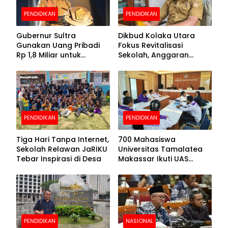
PENDIDIKAN
PENDIDIKAN
Gubernur Sultra
Dikbud Kolaka Utara
Gunakan Uang Pribadi
Fokus Revitalisasi
Rp 1,8 Miliar untuk
Sekolah, Anggaran
Beasiswa Mahasiswa,
Diproyeksikan Rp30
Pendaftaran Segera
Miliar
Dibuka
PENDIDIKAN
PENDIDIKAN
Tiga Hari Tanpa Internet,
700 Mahasiswa
Sekolah Relawan JaRIKU
Universitas Tamalatea
Tebar Inspirasi di Desa
Makassar Ikuti UAS
Selama Lima Hari
PENDIDIKAN
NASIONAL