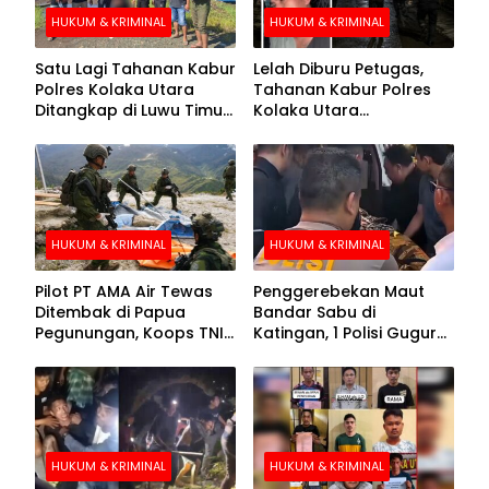
HUKUM & KRIMINAL
HUKUM & KRIMINAL
Satu Lagi Tahanan Kabur
Lelah Diburu Petugas,
Polres Kolaka Utara
Tahanan Kabur Polres
Ditangkap di Luwu Timur,
Kolaka Utara
Lima Masih Buron
Menyerahkan Diri
HUKUM & KRIMINAL
HUKUM & KRIMINAL
Pilot PT AMA Air Tewas
Penggerebekan Maut
Ditembak di Papua
Bandar Sabu di
Pegunungan, Koops TNI
Katingan, 1 Polisi Gugur
Habema Berhasil
dan 2 Hilang
Evakuasi Jenazah
Korban
HUKUM & KRIMINAL
HUKUM & KRIMINAL