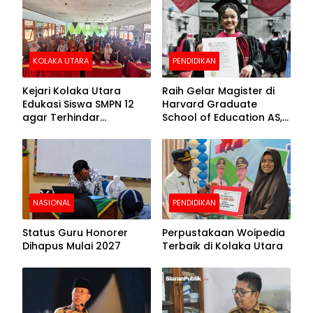
Beralas Tanah dan
Puncak Hari
Dinding Bolong-bolong
Bhayangkara ke-80
KOLAKA UTARA
PENDIDIKAN
Kejari Kolaka Utara
Raih Gelar Magister di
Edukasi Siswa SMPN 12
Harvard Graduate
agar Terhindar
School of Education AS,
Pelanggaran Hukum
Anies Baswedan Unggah
Foto Putrinya Perlihatkan
Ijazah
NASIONAL
PENDIDIKAN
Status Guru Honorer
Perpustakaan Woipedia
Dihapus Mulai 2027
Terbaik di Kolaka Utara