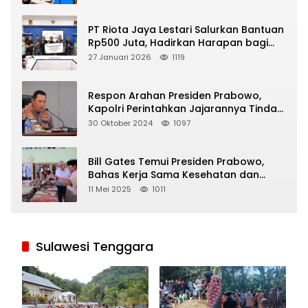
PT Riota Jaya Lestari Salurkan Bantuan
Rp500 Juta, Hadirkan Harapan bagi
Korban Bencana di Sumatera
27 Januari 2026
1119
Respon Arahan Presiden Prabowo,
Kapolri Perintahkan Jajarannya Tindak
Tegas Pelaku Judi Online
30 Oktober 2024
1097
Bill Gates Temui Presiden Prabowo,
Bahas Kerja Sama Kesehatan dan
Program Makan Bergizi Gratis
11 Mei 2025
1011
Sulawesi Tenggara