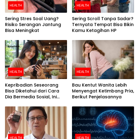
HEALTH
HEALTH
Sering Stres Soal Uang?
Sering Scroll Tanpa Sadar?
Risiko Serangan Jantung
Ternyata Tempat Bisa Bikin
Bisa Meningkat
Kamu Ketagihan HP
HEALTH
HEALTH
Kepribadian Seseorang
Bau Kentut Wanita Lebih
Bisa Diketahui dari Cara
Menyengat Ketimbang Pria,
Dia Bermedia Sosial, Ini
Berikut Penjelasannya
Temuan Peneliti
HEALTH
HEALTH