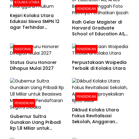
KOLAKA UTARA
PENDIDIKAN
Kejari Kolaka Utara
Edukasi Siswa SMPN 12
Raih Gelar Magister di
agar Terhindar
Harvard Graduate
Pelanggaran Hukum
School of Education AS,
Anies Baswedan Unggah
Foto Putrinya Perlihatkan
NASIONAL
PENDIDIKAN
Ijazah
Status Guru Honorer
Perpustakaan Woipedia
Dihapus Mulai 2027
Terbaik di Kolaka Utara
PENDIDIKAN
PENDIDIKAN
Dikbud Kolaka Utara
Fokus Revitalisasi
Gubernur Sultra
Sekolah, Anggaran
Gunakan Uang Pribadi
Diproyeksikan Rp30
Rp 1,8 Miliar untuk
Miliar
Beasiswa Mahasiswa,