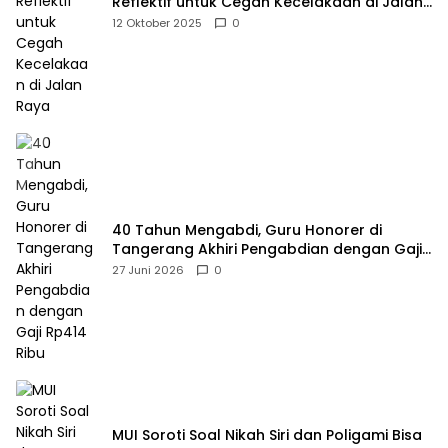
Reflektif untuk Cegah Kecelakaan di Jalan
Raya
12 Oktober 2025
0
40 Tahun Mengabdi, Guru Honorer di
Tangerang Akhiri Pengabdian dengan Gaji
Rp414 Ribu
27 Juni 2026
0
MUI Soroti Soal Nikah Siri dan Poligami Bisa