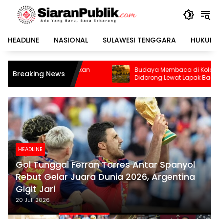
Langsung
ke
konten
HEADLINE
NASIONAL
SULAWESI TENGGARA
HUKUM 
Budaya Membaca di Kolaka Utara
PT CS
Breaking News
Didorong Lewat Lapak Baca dan Diskusi
sebaga
Respon
HEADLINE
Gol Tunggal Ferran Torres Antar Spanyol
Rebut Gelar Juara Dunia 2026, Argentina
Gigit Jari
20 Juli 2026