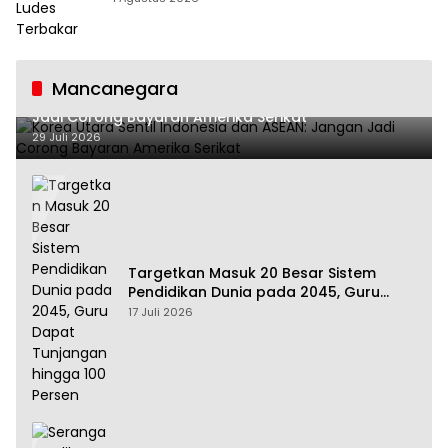
Mancanegara
Korea Utara Sentil Indonesia dan ASEAN: Jangan
Jadi Corong Bayaran Amerika Serikat
29 Juli 2026
Targetkan Masuk 20 Besar Sistem
Pendidikan Dunia pada 2045, Guru
Dapat Tunjangan hingga 100 Persen
17 Juli 2026