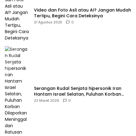
Video dan Foto Asli atau AI? Jangan Mudah
Tertipu, Begini Cara Deteksinya
21 Agustus 2025
0
Serangan Rudal Senjata hipersonik Iran
Hantam Israel Selatan, Puluhan Korban
Dilaporkan Meninggal dan Ratusan Terluka
22 Maret 2026
0