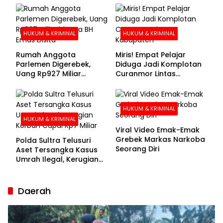
Buronan Segera
Menyerahkan Diri
HUKUM & KRIMINAL
HUKUM & KRIMINAL
Rumah Anggota
Miris! Empat Pelajar
Parlemen Digerebek,
Diduga Jadi Komplotan
Uang Rp927 Miliar
Curanmor Lintas
hingga BH Emas Disita
Kabupaten
HUKUM & KRIMINAL
HUKUM & KRIMINAL
Viral Video Emak-Emak
Grebek Markas Narkoba
Polda Sultra Telusuri
Seorang Diri
Aset Tersangka Kasus
Umrah Ilegal, Kerugian
Korban Capai Rp7 Miliar
Daerah