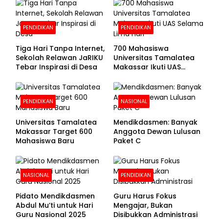
Pendaftaran Segera
Dibuka
PENDIDIKAN
PENDIDIKAN
Tiga Hari Tanpa Internet,
700 Mahasiswa
Sekolah Relawan JaRIKU
Universitas Tamalatea
Tebar Inspirasi di Desa
Makassar Ikuti UAS
Selama Lima Hari
PENDIDIKAN
NASIONAL
Universitas Tamalatea
Mendikdasmen: Banyak
Makassar Target 600
Anggota Dewan Lulusan
Mahasiswa Baru
Paket C
NASIONAL
PENDIDIKAN
Pidato Mendikdasmen
Guru Harus Fokus
Abdul Mu’ti untuk Hari
Mengajar, Bukan
Guru Nasional 2025
Disibukkan Administrasi