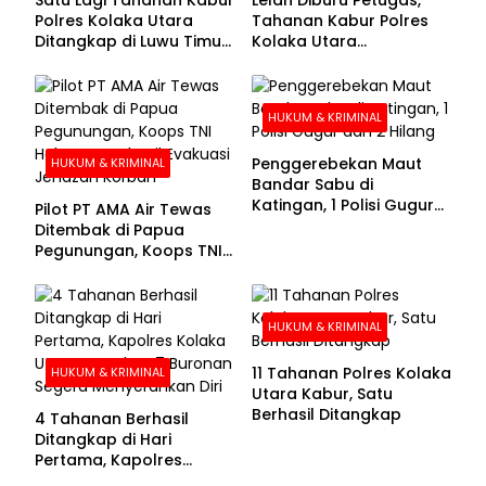
Polres Kolaka Utara
Tahanan Kabur Polres
Ditangkap di Luwu Timur,
Kolaka Utara
Lima Masih Buron
Menyerahkan Diri
HUKUM & KRIMINAL
Penggerebekan Maut
HUKUM & KRIMINAL
Bandar Sabu di
Katingan, 1 Polisi Gugur
Pilot PT AMA Air Tewas
dan 2 Hilang
Ditembak di Papua
Pegunungan, Koops TNI
Habema Berhasil
Evakuasi Jenazah
Korban
HUKUM & KRIMINAL
11 Tahanan Polres Kolaka
HUKUM & KRIMINAL
Utara Kabur, Satu
Berhasil Ditangkap
4 Tahanan Berhasil
Ditangkap di Hari
Pertama, Kapolres
Kolaka Utara Sarankan 7