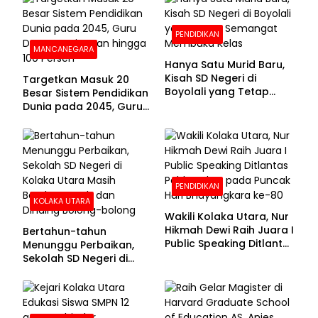
PENDIDIKAN
MANCANEGARA
Hanya Satu Murid Baru,
Kisah SD Negeri di
Targetkan Masuk 20
Boyolali yang Tetap
Besar Sistem Pendidikan
Semangat Membuka
Dunia pada 2045, Guru
Kelas
Dapat Tunjangan hingga
100 Persen
PENDIDIKAN
KOLAKA UTARA
Wakili Kolaka Utara, Nur
Hikmah Dewi Raih Juara I
Bertahun-tahun
Public Speaking Ditlantas
Menunggu Perbaikan,
Polda Sultra pada
Sekolah SD Negeri di
Puncak Hari
Kolaka Utara Masih
Bhayangkara ke-80
Beralas Tanah dan
Dinding Bolong-bolong