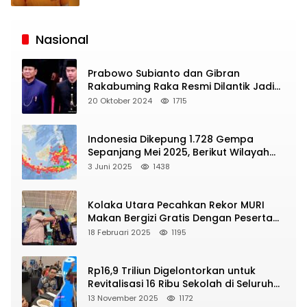
Siaran
Publik
Nasional
Prabowo Subianto dan Gibran
Rakabuming Raka Resmi Dilantik Jadi
Presiden dan Wapres RI
20 Oktober 2024
1715
Indonesia Dikepung 1.728 Gempa
Sepanjang Mei 2025, Berikut Wilayah
Yang Intens Diguncang!
3 Juni 2025
1438
Kolaka Utara Pecahkan Rekor MURI
Makan Bergizi Gratis Dengan Peserta
Terbanyak
18 Februari 2025
1195
Rp16,9 Triliun Digelontorkan untuk
Revitalisasi 16 Ribu Sekolah di Seluruh
Indonesia
13 November 2025
1172