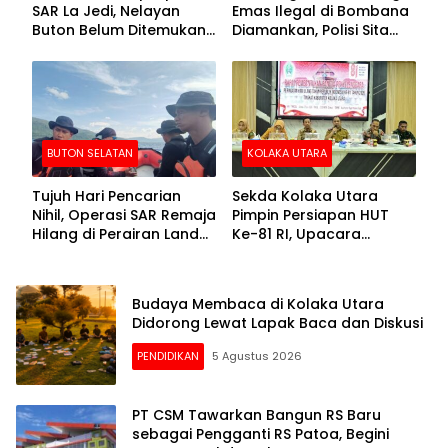
SAR La Jedi, Nelayan
Emas Ilegal di Bombana
Buton Belum Ditemukan
Diamankan, Polisi Sita
Setelah Sepekan Dicari
Mesin Dompeng hingga
Crusher
BUTON SELATAN
KOLAKA UTARA
Tujuh Hari Pencarian
Sekda Kolaka Utara
Nihil, Operasi SAR Remaja
Pimpin Persiapan HUT
Hilang di Perairan Lande
Ke-81 RI, Upacara
Buton Selatan Dihentikan
Dipusatkan di Lasusua
Budaya Membaca di Kolaka Utara
Didorong Lewat Lapak Baca dan Diskusi
PENDIDIKAN
5 Agustus 2026
PT CSM Tawarkan Bangun RS Baru
sebagai Pengganti RS Patoa, Begini