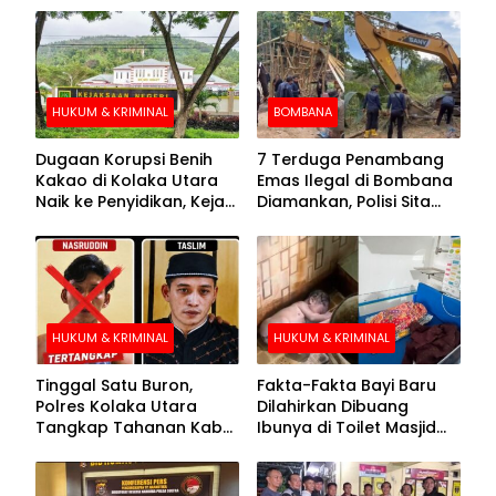
HUKUM & KRIMINAL
BOMBANA
Dugaan Korupsi Benih
7 Terduga Penambang
Kakao di Kolaka Utara
Emas Ilegal di Bombana
Naik ke Penyidikan, Kejari
Diamankan, Polisi Sita
Periksa Sejumlah Pihak
Mesin Dompeng hingga
Crusher
HUKUM & KRIMINAL
HUKUM & KRIMINAL
Tinggal Satu Buron,
Fakta-Fakta Bayi Baru
Polres Kolaka Utara
Dilahirkan Dibuang
Tangkap Tahanan Kabur
Ibunya di Toilet Masjid
ke-10 di Hari ke-21
Kolaka Utara
Pengejaran