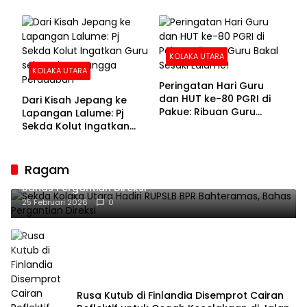
KOLAKA UTARA
KOLAKA UTARA
Peringatan Hari Guru
dan HUT ke-80 PGRI di
Dari Kisah Jepang ke
Pakue: Ribuan Guru
Lapangan Lalume: Pj
Bakal Sesaki Lalume!
Sekda Kolut Ingatkan
Guru sebagai
Penyangga Peradaban
Ragam
Sekda Kolaka Utara Hadiri RUPSLB BPR Bahteramas,
Bahas Pergantian Direksi
25 Februari 2026
0
Rusa Kutub di Finlandia Disemprot Cairan