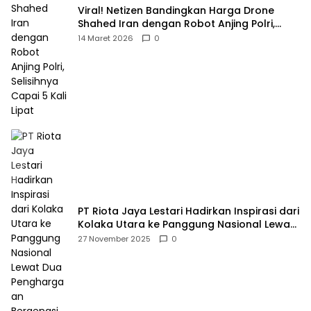
Viral! Netizen Bandingkan Harga Drone
Shahed Iran dengan Robot Anjing Polri,
Selisihnya Capai 5 Kali Lipat
14 Maret 2026
0
PT Riota Jaya Lestari Hadirkan Inspirasi dari
Kolaka Utara ke Panggung Nasional Lewat
Dua Penghargaan Bergengsi
27 November 2025
0