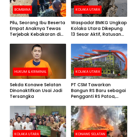
BOMBANA
KOLAKA UTARA
Pilu, Seorang Ibu Beserta
Waspada! BMKG Ungkap
Empat Anaknya Tewas
Kolaka Utara Dikepung
Terjebak Kebakaran di
13 Sesar Aktif, Ratusan
Bombana
Gempa Sudah Terekam
HUKUM & KRIMINAL
KOLAKA UTARA
Sekda Konawe Selatan
PT CSM Tawarkan
Dinonaktifkan Usai Jadi
Bangun RS Baru sebagai
Tersangka
Pengganti RS Patoa,
Begini Respons Sekda
Kolut
KOLAKA UTARA
KONAWE SELATAN