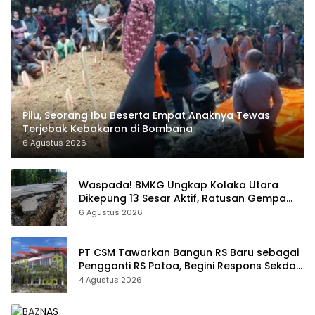
Pilu, Seorang Ibu Beserta Empat Anaknya Tewas
Terjebak Kebakaran di Bombana
6 Agustus 2026
Waspada! BMKG Ungkap Kolaka Utara
Dikepung 13 Sesar Aktif, Ratusan Gempa
Sudah Terekam
6 Agustus 2026
PT CSM Tawarkan Bangun RS Baru sebagai
Pengganti RS Patoa, Begini Respons Sekda
Kolut
4 Agustus 2026