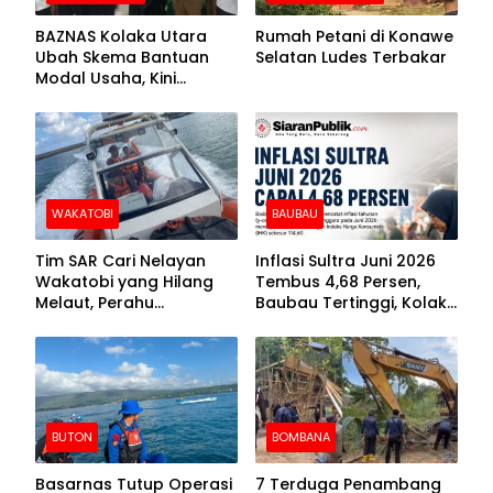
BAZNAS Kolaka Utara
Rumah Petani di Konawe
Ubah Skema Bantuan
Selatan Ludes Terbakar
Modal Usaha, Kini
Disalurkan dalam Bentuk
Barang Senilai Rp419,5
Juta
WAKATOBI
BAUBAU
Tim SAR Cari Nelayan
Inflasi Sultra Juni 2026
Wakatobi yang Hilang
Tembus 4,68 Persen,
Melaut, Perahu
Baubau Tertinggi, Kolaka
Ditemukan Mengapung
Posisi Kedua
Kemasukan Air
BUTON
BOMBANA
Basarnas Tutup Operasi
7 Terduga Penambang