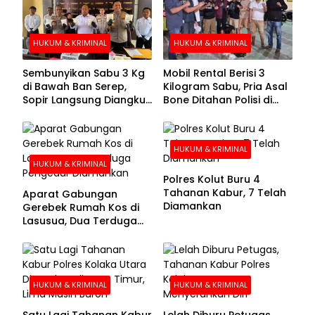
HUKUM & KRIMINAL
HUKUM & KRIMINAL
Sembunyikan Sabu 3 Kg
Mobil Rental Berisi 3
di Bawah Ban Serep,
Kilogram Sabu, Pria Asal
Sopir Langsung Diangkut
Bone Ditahan Polisi di
Polisi
Kolaka
HUKUM & KRIMINAL
HUKUM & KRIMINAL
Polres Kolut Buru 4
Tahanan Kabur, 7 Telah
Aparat Gabungan
Diamankan
Gerebek Rumah Kos di
Lasusua, Dua Terduga
Pengedar Diamankan
HUKUM & KRIMINAL
HUKUM & KRIMINAL
Satu Lagi Tahanan Kabur
Lelah Diburu Petugas,