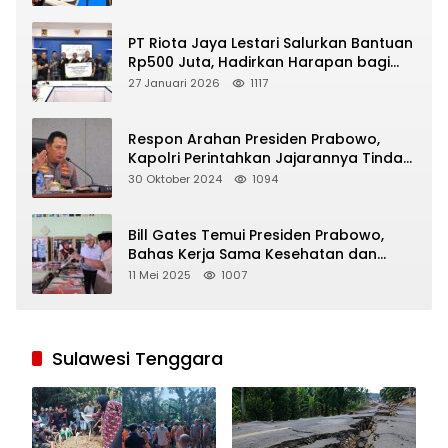
PT Riota Jaya Lestari Salurkan Bantuan
Rp500 Juta, Hadirkan Harapan bagi
Korban Bencana di Sumatera
27 Januari 2026
1117
Respon Arahan Presiden Prabowo,
Kapolri Perintahkan Jajarannya Tindak
Tegas Pelaku Judi Online
30 Oktober 2024
1094
Bill Gates Temui Presiden Prabowo,
Bahas Kerja Sama Kesehatan dan
Program Makan Bergizi Gratis
11 Mei 2025
1007
Sulawesi Tenggara