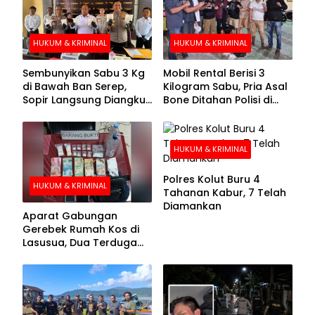
HUKUM & KRIMINAL
HUKUM & KRIMINAL
Sembunyikan Sabu 3 Kg
Mobil Rental Berisi 3
di Bawah Ban Serep,
Kilogram Sabu, Pria Asal
Sopir Langsung Diangkut
Bone Ditahan Polisi di
Polisi
Kolaka
HUKUM & KRIMINAL
Polres Kolut Buru 4
HUKUM & KRIMINAL
Tahanan Kabur, 7 Telah
Diamankan
Aparat Gabungan
Gerebek Rumah Kos di
Lasusua, Dua Terduga
Pengedar Diamankan