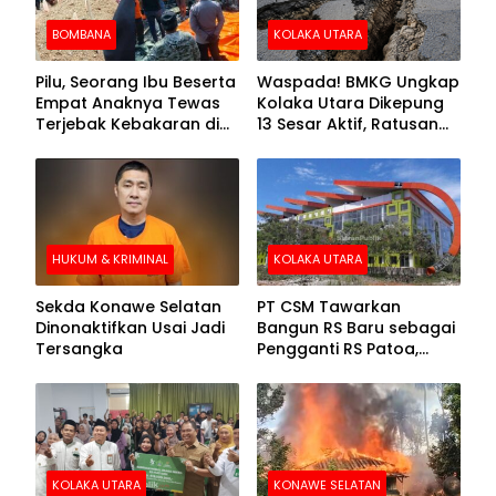
BOMBANA
KOLAKA UTARA
Pilu, Seorang Ibu Beserta
Waspada! BMKG Ungkap
Empat Anaknya Tewas
Kolaka Utara Dikepung
Terjebak Kebakaran di
13 Sesar Aktif, Ratusan
Bombana
Gempa Sudah Terekam
HUKUM & KRIMINAL
KOLAKA UTARA
Sekda Konawe Selatan
PT CSM Tawarkan
Dinonaktifkan Usai Jadi
Bangun RS Baru sebagai
Tersangka
Pengganti RS Patoa,
Begini Respons Sekda
Kolut
KOLAKA UTARA
KONAWE SELATAN