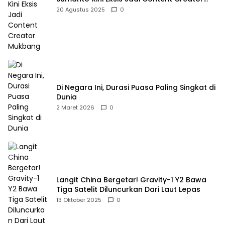
Mukbang
20 Agustus 2025
0
Di Negara Ini, Durasi Puasa Paling Singkat di
Dunia
2 Maret 2026
0
Langit China Bergetar! Gravity-1 Y2 Bawa
Tiga Satelit Diluncurkan Dari Laut Lepas
13 Oktober 2025
0