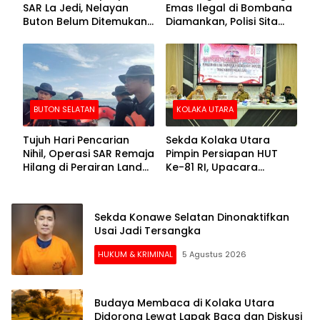
SAR La Jedi, Nelayan
Emas Ilegal di Bombana
Buton Belum Ditemukan
Diamankan, Polisi Sita
Setelah Sepekan Dicari
Mesin Dompeng hingga
Crusher
BUTON SELATAN
KOLAKA UTARA
Tujuh Hari Pencarian
Sekda Kolaka Utara
Nihil, Operasi SAR Remaja
Pimpin Persiapan HUT
Hilang di Perairan Lande
Ke-81 RI, Upacara
Buton Selatan Dihentikan
Dipusatkan di Lasusua
Sekda Konawe Selatan Dinonaktifkan
Usai Jadi Tersangka
HUKUM & KRIMINAL
5 Agustus 2026
Budaya Membaca di Kolaka Utara
Didorong Lewat Lapak Baca dan Diskusi