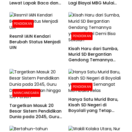
Lewat Lapak Baca dan
Lagi Biayai MBG Mulai
Diskusi
APBN 2028
PENDIDIKAN
Resmi! IAIN Kendari
PENDIDIKAN
Berubah Status Menjadi
UIN
Kisah Haru dari Sumba,
Murid SD Bergantian
Gendong Temannya
yang Difabel Demi Bisa
Sekolah
PENDIDIKAN
MANCANEGARA
Hanya Satu Murid Baru,
Kisah SD Negeri di
Targetkan Masuk 20
Boyolali yang Tetap
Besar Sistem Pendidikan
Semangat Membuka
Dunia pada 2045, Guru
Kelas
Dapat Tunjangan hingga
100 Persen