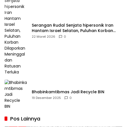
Serangan Rudal Senjata hipersonik Iran
Hantam Israel Selatan, Puluhan Korban
Dilaporkan Meninggal dan Ratusan Terluka
22 Maret 2026
0
Bhabinkamtibmas Jadi Recycle BIN
19 Desember 2025
0
Pos Lainnya
Penumpang Batik Air Diduga Coba Buka
1
Pintu Darurat Saat Pesawat Mengudara,