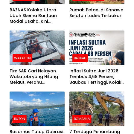
BAZNAS Kolaka Utara
Rumah Petani di Konawe
Ubah Skema Bantuan
Selatan Ludes Terbakar
Modal Usaha, Kini
Disalurkan dalam Bentuk
Barang Senilai Rp419,5
Juta
WAKATOBI
BAUBAU
Tim SAR Cari Nelayan
Inflasi Sultra Juni 2026
Wakatobi yang Hilang
Tembus 4,68 Persen,
Melaut, Perahu
Baubau Tertinggi, Kolaka
Ditemukan Mengapung
Posisi Kedua
Kemasukan Air
BUTON
BOMBANA
Basarnas Tutup Operasi
7 Terduga Penambang