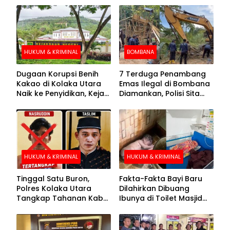
HUKUM & KRIMINAL
BOMBANA
Dugaan Korupsi Benih
7 Terduga Penambang
Kakao di Kolaka Utara
Emas Ilegal di Bombana
Naik ke Penyidikan, Kejari
Diamankan, Polisi Sita
Periksa Sejumlah Pihak
Mesin Dompeng hingga
Crusher
HUKUM & KRIMINAL
HUKUM & KRIMINAL
Tinggal Satu Buron,
Fakta-Fakta Bayi Baru
Polres Kolaka Utara
Dilahirkan Dibuang
Tangkap Tahanan Kabur
Ibunya di Toilet Masjid
ke-10 di Hari ke-21
Kolaka Utara
Pengejaran