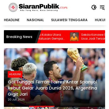
Langsung
ke
konten
HEADLINE
NASIONAL
SULAWESI TENGGARA
HUKUM 
olaka Utara
Sekda Konawe Selatan Dinonaktifkan
Breaking News
Ratusan Gempa
Usai Jadi Tersangka
HEADLINE
Gol Tunggal Ferran Torres Antar Spanyol
Rebut Gelar Juara Dunia 2026, Argentina
Gigit Jari
20 Juli 2026