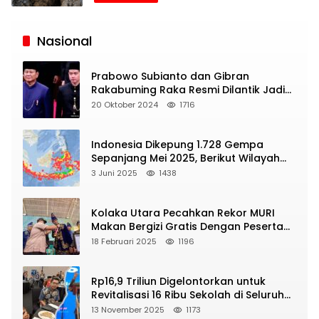
Siaran
Publik
Nasional
Prabowo Subianto dan Gibran
Rakabuming Raka Resmi Dilantik Jadi
Presiden dan Wapres RI
20 Oktober 2024
1716
Indonesia Dikepung 1.728 Gempa
Sepanjang Mei 2025, Berikut Wilayah
Yang Intens Diguncang!
3 Juni 2025
1438
Kolaka Utara Pecahkan Rekor MURI
Makan Bergizi Gratis Dengan Peserta
Terbanyak
18 Februari 2025
1196
Rp16,9 Triliun Digelontorkan untuk
Revitalisasi 16 Ribu Sekolah di Seluruh
Indonesia
13 November 2025
1173