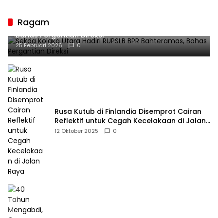
Guru sebagai
Penyangga Peradaban
Ragam
Sekda Kolaka Utara Hadiri RUPSLB BPR Bahteramas,
Bahas Pergantian Direksi
25 Februari 2026
0
Rusa Kutub di Finlandia Disemprot Cairan
Reflektif untuk Cegah Kecelakaan di Jalan
Raya
12 Oktober 2025
0