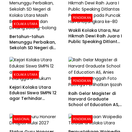
PENDIDIKAN
KOLAKA UTARA
Wakili Kolaka Utara, Nur
Hikmah Dewi Raih Juara I
Bertahun-tahun
Public Speaking Ditlantas
Menunggu Perbaikan,
Polda Sultra pada
Sekolah SD Negeri di
Puncak Hari
Kolaka Utara Masih
Bhayangkara ke-80
Beralas Tanah dan
Dinding Bolong-bolong
KOLAKA UTARA
PENDIDIKAN
Kejari Kolaka Utara
Edukasi Siswa SMPN 12
Raih Gelar Magister di
agar Terhindar
Harvard Graduate
Pelanggaran Hukum
School of Education AS,
Anies Baswedan Unggah
Foto Putrinya Perlihatkan
NASIONAL
PENDIDIKAN
Ijazah
Status Guru Honorer
Perpustakaan Woipedia