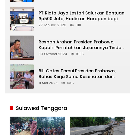
PT Riota Jaya Lestari Salurkan Bantuan
Rp500 Juta, Hadirkan Harapan bagi
Korban Bencana di Sumatera
27 Januari 2026
1118
Respon Arahan Presiden Prabowo,
Kapolri Perintahkan Jajarannya Tindak
Tegas Pelaku Judi Online
30 Oktober 2024
1095
Bill Gates Temui Presiden Prabowo,
Bahas Kerja Sama Kesehatan dan
Program Makan Bergizi Gratis
11 Mei 2025
1007
Sulawesi Tenggara