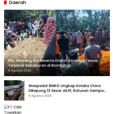
Daerah
Pilu, Seorang Ibu Beserta Empat Anaknya Tewas
Terjebak Kebakaran di Bombana
6 Agustus 2026
Waspada! BMKG Ungkap Kolaka Utara
Dikepung 13 Sesar Aktif, Ratusan Gempa
Sudah Terekam
6 Agustus 2026