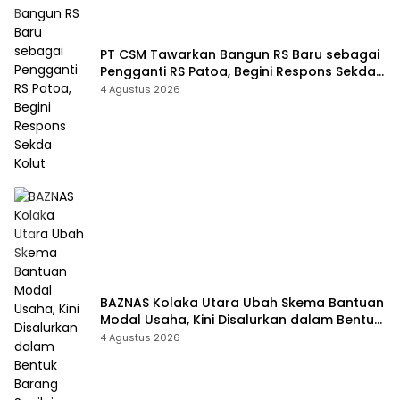
PT CSM Tawarkan Bangun RS Baru sebagai
Pengganti RS Patoa, Begini Respons Sekda
Kolut
4 Agustus 2026
BAZNAS Kolaka Utara Ubah Skema Bantuan
Modal Usaha, Kini Disalurkan dalam Bentuk
Barang Senilai Rp419,5 Juta
4 Agustus 2026