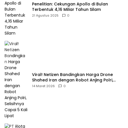
Penelitian: Cekungan Apollo di Bulan
Terbentuk 4,16 Miliar Tahun Silam
21 Agustus 2025
0
Viral! Netizen Bandingkan Harga Drone
Shahed Iran dengan Robot Anjing Polri,
Selisihnya Capai 5 Kali Lipat
14 Maret 2026
0