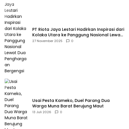
PT Riota Jaya Lestari Hadirkan Inspirasi dari
Kolaka Utara ke Panggung Nasional Lewat
Dua Penghargaan Bergengsi
27 November 2025
0
Usai Pesta Kameko, Duel Parang Dua
Warga Muna Barat Berujung Maut
13 Juli 2026
0