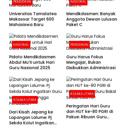
PENDIDIKAN
NASIONAL
Universitas Tamalatea
Mendikdasmen: Banyak
Makassar Target 600
Anggota Dewan Lulusan
Mahasiswa Baru
Paket C
NASIONAL
PENDIDIKAN
Pidato Mendikdasmen
Guru Harus Fokus
Abdul Mu’ti untuk Hari
Mengajar, Bukan
Guru Nasional 2025
Disibukkan Administrasi
KOLAKA UTARA
KOLAKA UTARA
Peringatan Hari Guru
dan HUT ke-80 PGRI di
Dari Kisah Jepang ke
Pakue: Ribuan Guru
Lapangan Lalume: Pj
Bakal Sesaki Lalume!
Sekda Kolut Ingatkan