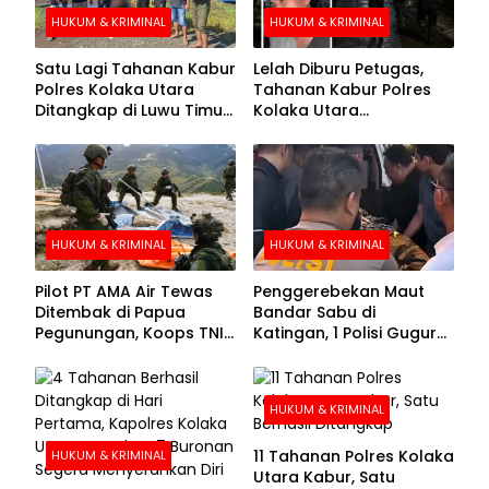
HUKUM & KRIMINAL
HUKUM & KRIMINAL
Satu Lagi Tahanan Kabur
Lelah Diburu Petugas,
Polres Kolaka Utara
Tahanan Kabur Polres
Ditangkap di Luwu Timur,
Kolaka Utara
Lima Masih Buron
Menyerahkan Diri
HUKUM & KRIMINAL
HUKUM & KRIMINAL
Pilot PT AMA Air Tewas
Penggerebekan Maut
Ditembak di Papua
Bandar Sabu di
Pegunungan, Koops TNI
Katingan, 1 Polisi Gugur
Habema Berhasil
dan 2 Hilang
Evakuasi Jenazah
Korban
HUKUM & KRIMINAL
11 Tahanan Polres Kolaka
HUKUM & KRIMINAL
Utara Kabur, Satu