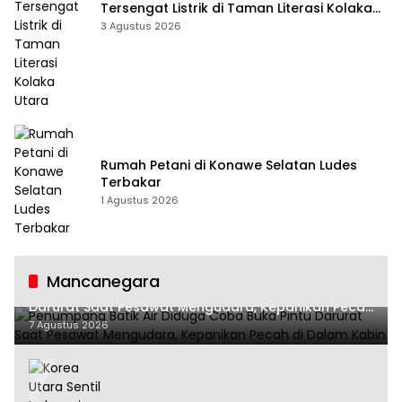
Tersengat Listrik di Taman Literasi Kolaka
Utara
3 Agustus 2026
Rumah Petani di Konawe Selatan Ludes
Terbakar
1 Agustus 2026
Mancanegara
Penumpang Batik Air Diduga Coba Buka Pintu
Darurat Saat Pesawat Mengudara, Kepanikan Pecah
di Dalam Kabin
7 Agustus 2026