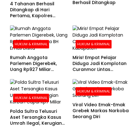
Berhasil Ditangkap
4 Tahanan Berhasil
Ditangkap di Hari
Pertama, Kapolres
Kolaka Utara Sarankan 7
Buronan Segera
Menyerahkan Diri
HUKUM & KRIMINAL
HUKUM & KRIMINAL
Rumah Anggota
Miris! Empat Pelajar
Parlemen Digerebek,
Diduga Jadi Komplotan
Uang Rp927 Miliar
Curanmor Lintas
hingga BH Emas Disita
Kabupaten
HUKUM & KRIMINAL
HUKUM & KRIMINAL
Viral Video Emak-Emak
Grebek Markas Narkoba
Polda Sultra Telusuri
Seorang Diri
Aset Tersangka Kasus
Umrah Ilegal, Kerugian
Korban Capai Rp7 Miliar