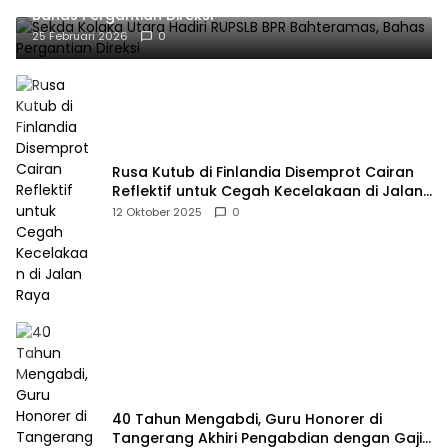
Bahas Pergantian Direksi
25 Februari 2026
0
Rusa Kutub di Finlandia Disemprot Cairan
Reflektif untuk Cegah Kecelakaan di Jalan
Raya
12 Oktober 2025
0
40 Tahun Mengabdi, Guru Honorer di
Tangerang Akhiri Pengabdian dengan Gaji