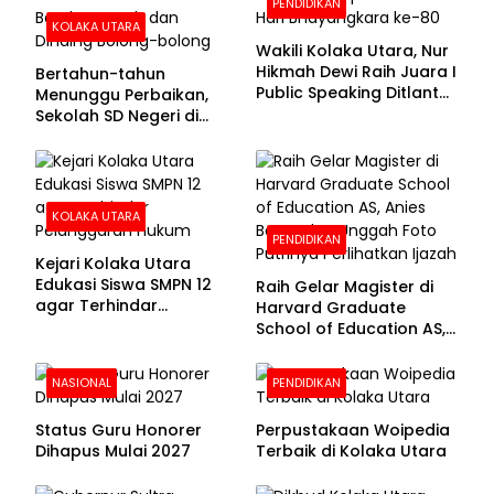
PENDIDIKAN
KOLAKA UTARA
Wakili Kolaka Utara, Nur
Hikmah Dewi Raih Juara I
Bertahun-tahun
Public Speaking Ditlantas
Menunggu Perbaikan,
Polda Sultra pada
Sekolah SD Negeri di
Puncak Hari
Kolaka Utara Masih
Bhayangkara ke-80
Beralas Tanah dan
Dinding Bolong-bolong
KOLAKA UTARA
PENDIDIKAN
Kejari Kolaka Utara
Edukasi Siswa SMPN 12
Raih Gelar Magister di
agar Terhindar
Harvard Graduate
Pelanggaran Hukum
School of Education AS,
Anies Baswedan Unggah
Foto Putrinya Perlihatkan
NASIONAL
PENDIDIKAN
Ijazah
Status Guru Honorer
Perpustakaan Woipedia
Dihapus Mulai 2027
Terbaik di Kolaka Utara