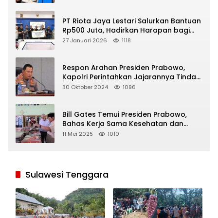
PT Riota Jaya Lestari Salurkan Bantuan
Rp500 Juta, Hadirkan Harapan bagi
Korban Bencana di Sumatera
27 Januari 2026
1118
Respon Arahan Presiden Prabowo,
Kapolri Perintahkan Jajarannya Tindak
Tegas Pelaku Judi Online
30 Oktober 2024
1096
Bill Gates Temui Presiden Prabowo,
Bahas Kerja Sama Kesehatan dan
Program Makan Bergizi Gratis
11 Mei 2025
1010
Sulawesi Tenggara