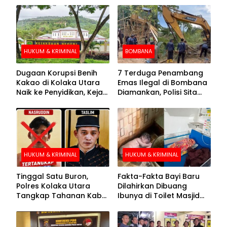
HUKUM & KRIMINAL
BOMBANA
Dugaan Korupsi Benih
7 Terduga Penambang
Kakao di Kolaka Utara
Emas Ilegal di Bombana
Naik ke Penyidikan, Kejari
Diamankan, Polisi Sita
Periksa Sejumlah Pihak
Mesin Dompeng hingga
Crusher
HUKUM & KRIMINAL
HUKUM & KRIMINAL
Tinggal Satu Buron,
Fakta-Fakta Bayi Baru
Polres Kolaka Utara
Dilahirkan Dibuang
Tangkap Tahanan Kabur
Ibunya di Toilet Masjid
ke-10 di Hari ke-21
Kolaka Utara
Pengejaran