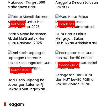
Makassar Target 600
Anggota Dewan Lulusan
Mahasiswa Baru
Paket C
NASIONAL
PENDIDIKAN
Pidato Mendikdasmen
Guru Harus Fokus
Abdul Mu’ti untuk Hari
Mengajar, Bukan
Guru Nasional 2025
Disibukkan Administrasi
KOLAKA UTARA
KOLAKA UTARA
Peringatan Hari Guru
dan HUT ke-80 PGRI di
Dari Kisah Jepang ke
Pakue: Ribuan Guru
Lapangan Lalume: Pj
Bakal Sesaki Lalume!
Sekda Kolut Ingatkan
Guru sebagai
Penyangga Peradaban
Ragam
Sekda Kolaka Utara Hadiri RUPSLB BPR Bahteramas,