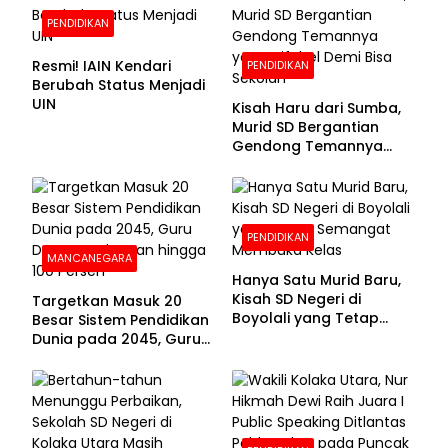
PENDIDIKAN
Resmi! IAIN Kendari
PENDIDIKAN
Berubah Status Menjadi
UIN
Kisah Haru dari Sumba,
Murid SD Bergantian
Gendong Temannya
yang Difabel Demi Bisa
Sekolah
PENDIDIKAN
MANCANEGARA
Hanya Satu Murid Baru,
Kisah SD Negeri di
Targetkan Masuk 20
Boyolali yang Tetap
Besar Sistem Pendidikan
Semangat Membuka
Dunia pada 2045, Guru
Kelas
Dapat Tunjangan hingga
100 Persen