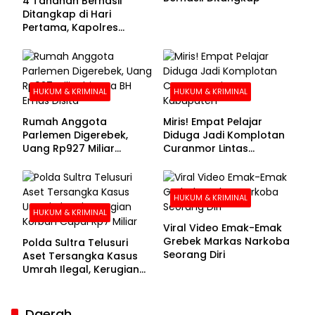
4 Tahanan Berhasil
Ditangkap di Hari
Pertama, Kapolres
Kolaka Utara Sarankan 7
Buronan Segera
Menyerahkan Diri
HUKUM & KRIMINAL
HUKUM & KRIMINAL
Rumah Anggota
Miris! Empat Pelajar
Parlemen Digerebek,
Diduga Jadi Komplotan
Uang Rp927 Miliar
Curanmor Lintas
hingga BH Emas Disita
Kabupaten
HUKUM & KRIMINAL
HUKUM & KRIMINAL
Viral Video Emak-Emak
Grebek Markas Narkoba
Polda Sultra Telusuri
Seorang Diri
Aset Tersangka Kasus
Umrah Ilegal, Kerugian
Korban Capai Rp7 Miliar
Daerah