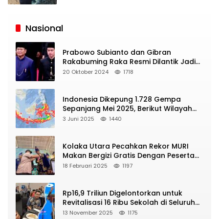
Siaran
Publik
Nasional
Prabowo Subianto dan Gibran
Rakabuming Raka Resmi Dilantik Jadi
Presiden dan Wapres RI
20 Oktober 2024
1718
Indonesia Dikepung 1.728 Gempa
Sepanjang Mei 2025, Berikut Wilayah
Yang Intens Diguncang!
3 Juni 2025
1440
Kolaka Utara Pecahkan Rekor MURI
Makan Bergizi Gratis Dengan Peserta
Terbanyak
18 Februari 2025
1197
Rp16,9 Triliun Digelontorkan untuk
Revitalisasi 16 Ribu Sekolah di Seluruh
Indonesia
13 November 2025
1175