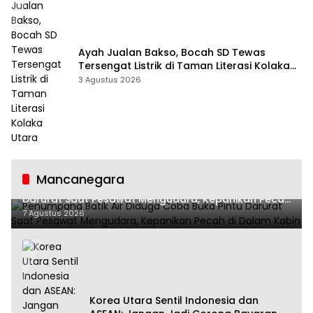
Ayah Jualan Bakso, Bocah SD Tewas
Tersengat Listrik di Taman Literasi Kolaka
Utara
3 Agustus 2026
Mancanegara
Penumpang Batik Air Diduga Coba Buka Pintu
Darurat Saat Pesawat Mengudara, Kepanikan Pecah
di Dalam Kabin
7 Agustus 2026
Korea Utara Sentil Indonesia dan