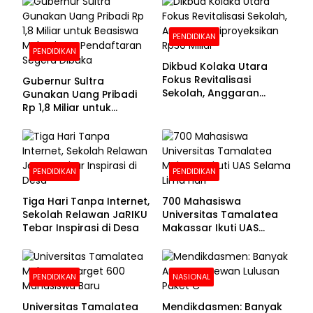
PENDIDIKAN
PENDIDIKAN
Dikbud Kolaka Utara
Fokus Revitalisasi
Gubernur Sultra
Sekolah, Anggaran
Gunakan Uang Pribadi
Diproyeksikan Rp30
Rp 1,8 Miliar untuk
Miliar
Beasiswa Mahasiswa,
Pendaftaran Segera
Dibuka
PENDIDIKAN
PENDIDIKAN
Tiga Hari Tanpa Internet,
700 Mahasiswa
Sekolah Relawan JaRIKU
Universitas Tamalatea
Tebar Inspirasi di Desa
Makassar Ikuti UAS
Selama Lima Hari
PENDIDIKAN
NASIONAL
Universitas Tamalatea
Mendikdasmen: Banyak