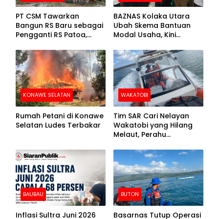
PT CSM Tawarkan
BAZNAS Kolaka Utara
Bangun RS Baru sebagai
Ubah Skema Bantuan
Pengganti RS Patoa,
Modal Usaha, Kini
Begini Respons Sekda
Disalurkan dalam Bentuk
Kolut
Barang Senilai Rp419,5
Juta
KONAWE SELATAN
WAKATOBI
Rumah Petani di Konawe
Tim SAR Cari Nelayan
Selatan Ludes Terbakar
Wakatobi yang Hilang
Melaut, Perahu
Ditemukan Mengapung
Kemasukan Air
BAUBAU
BUTON
Inflasi Sultra Juni 2026
Basarnas Tutup Operasi