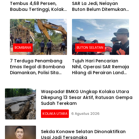
Tembus 4,68 Persen,
SAR La Jedi, Nelayan
Baubau Tertinggi, Kolaka
Buton Belum Ditemukan
Posisi Kedua
Setelah Sepekan Dicari
BOMBANA
BUTON SELATAN
7 Terduga Penambang
Tujuh Hari Pencarian
Emas Ilegal di Bombana
Nihil, Operasi SAR Remaja
Diamankan, Polisi Sita
Hilang di Perairan Lande
Mesin Dompeng hingga
Buton Selatan Dihentikan
Crusher
Waspada! BMKG Ungkap Kolaka Utara
Dikepung 13 Sesar Aktif, Ratusan Gempa
Sudah Terekam
KOLAKA UTARA
6 Agustus 2026
Sekda Konawe Selatan Dinonaktifkan
Usai Jadi Tersangka