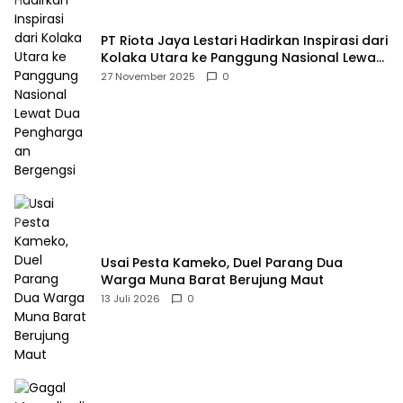
PT Riota Jaya Lestari Hadirkan Inspirasi dari
Kolaka Utara ke Panggung Nasional Lewat
Dua Penghargaan Bergengsi
27 November 2025
0
Usai Pesta Kameko, Duel Parang Dua
Warga Muna Barat Berujung Maut
13 Juli 2026
0