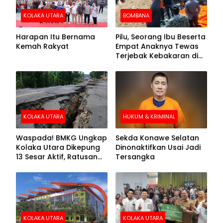
KOLAKA UTARA
BOMBANA
Harapan Itu Bernama
Pilu, Seorang Ibu Beserta
Kemah Rakyat
Empat Anaknya Tewas
Terjebak Kebakaran di
Bombana
KOLAKA UTARA
HUKUM & KRIMINAL
Waspada! BMKG Ungkap
Sekda Konawe Selatan
Kolaka Utara Dikepung
Dinonaktifkan Usai Jadi
13 Sesar Aktif, Ratusan
Tersangka
Gempa Sudah Terekam
KOLAKA UTARA
KOLAKA UTARA