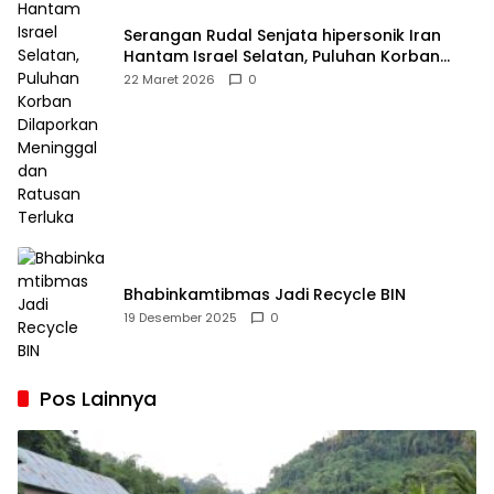
Serangan Rudal Senjata hipersonik Iran
Hantam Israel Selatan, Puluhan Korban
Dilaporkan Meninggal dan Ratusan Terluka
22 Maret 2026
0
Bhabinkamtibmas Jadi Recycle BIN
19 Desember 2025
0
Pos Lainnya