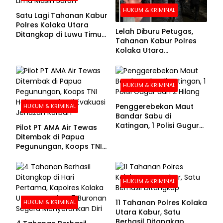
HUKUM & KRIMINAL
Satu Lagi Tahanan Kabur
Polres Kolaka Utara
Lelah Diburu Petugas,
Ditangkap di Luwu Timur,
Tahanan Kabur Polres
Lima Masih Buron
Kolaka Utara
Menyerahkan Diri
HUKUM & KRIMINAL
Penggerebekan Maut
HUKUM & KRIMINAL
Bandar Sabu di
Katingan, 1 Polisi Gugur
Pilot PT AMA Air Tewas
dan 2 Hilang
Ditembak di Papua
Pegunungan, Koops TNI
Habema Berhasil
Evakuasi Jenazah
Korban
HUKUM & KRIMINAL
11 Tahanan Polres Kolaka
HUKUM & KRIMINAL
Utara Kabur, Satu
Berhasil Ditangkap