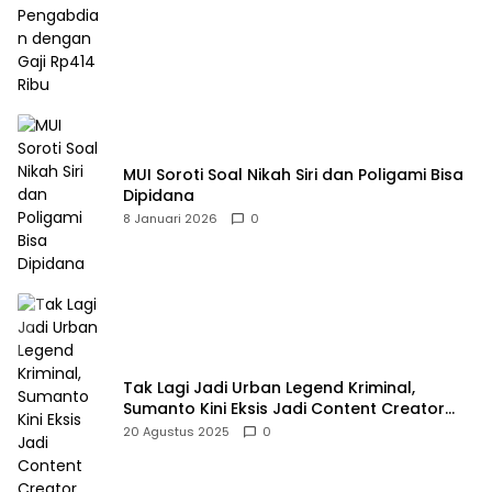
MUI Soroti Soal Nikah Siri dan Poligami Bisa
Dipidana
8 Januari 2026
0
Tak Lagi Jadi Urban Legend Kriminal,
Sumanto Kini Eksis Jadi Content Creator
Mukbang
20 Agustus 2025
0