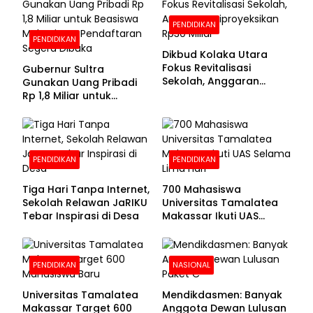
PENDIDIKAN
PENDIDIKAN
Dikbud Kolaka Utara
Fokus Revitalisasi
Gubernur Sultra
Sekolah, Anggaran
Gunakan Uang Pribadi
Diproyeksikan Rp30
Rp 1,8 Miliar untuk
Miliar
Beasiswa Mahasiswa,
Pendaftaran Segera
Dibuka
PENDIDIKAN
PENDIDIKAN
Tiga Hari Tanpa Internet,
700 Mahasiswa
Sekolah Relawan JaRIKU
Universitas Tamalatea
Tebar Inspirasi di Desa
Makassar Ikuti UAS
Selama Lima Hari
PENDIDIKAN
NASIONAL
Universitas Tamalatea
Mendikdasmen: Banyak
Makassar Target 600
Anggota Dewan Lulusan