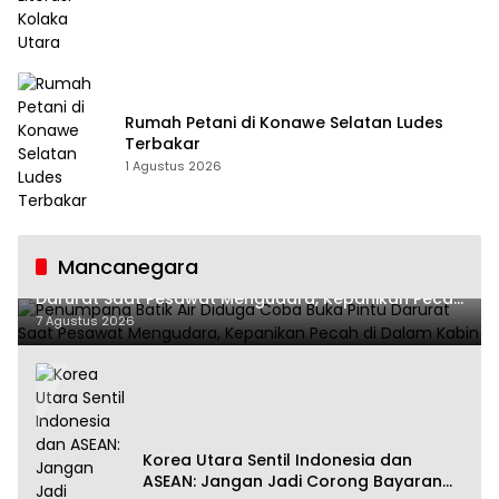
Rumah Petani di Konawe Selatan Ludes
Terbakar
1 Agustus 2026
Mancanegara
Penumpang Batik Air Diduga Coba Buka Pintu
Darurat Saat Pesawat Mengudara, Kepanikan Pecah
di Dalam Kabin
7 Agustus 2026
Korea Utara Sentil Indonesia dan
ASEAN: Jangan Jadi Corong Bayaran