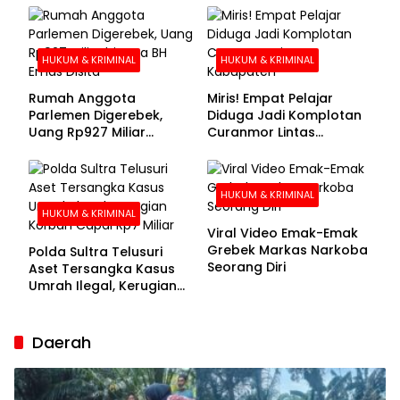
Buronan Segera
Menyerahkan Diri
HUKUM & KRIMINAL
HUKUM & KRIMINAL
Rumah Anggota
Miris! Empat Pelajar
Parlemen Digerebek,
Diduga Jadi Komplotan
Uang Rp927 Miliar
Curanmor Lintas
hingga BH Emas Disita
Kabupaten
HUKUM & KRIMINAL
HUKUM & KRIMINAL
Viral Video Emak-Emak
Grebek Markas Narkoba
Polda Sultra Telusuri
Seorang Diri
Aset Tersangka Kasus
Umrah Ilegal, Kerugian
Korban Capai Rp7 Miliar
Daerah