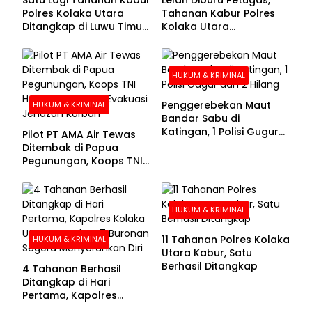
Polres Kolaka Utara
Tahanan Kabur Polres
Ditangkap di Luwu Timur,
Kolaka Utara
Lima Masih Buron
Menyerahkan Diri
HUKUM & KRIMINAL
Penggerebekan Maut
HUKUM & KRIMINAL
Bandar Sabu di
Katingan, 1 Polisi Gugur
Pilot PT AMA Air Tewas
dan 2 Hilang
Ditembak di Papua
Pegunungan, Koops TNI
Habema Berhasil
Evakuasi Jenazah
Korban
HUKUM & KRIMINAL
11 Tahanan Polres Kolaka
HUKUM & KRIMINAL
Utara Kabur, Satu
Berhasil Ditangkap
4 Tahanan Berhasil
Ditangkap di Hari
Pertama, Kapolres
Kolaka Utara Sarankan 7