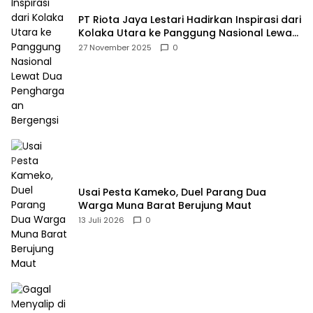
PT Riota Jaya Lestari Hadirkan Inspirasi dari
Kolaka Utara ke Panggung Nasional Lewat
Dua Penghargaan Bergengsi
27 November 2025
0
Usai Pesta Kameko, Duel Parang Dua
Warga Muna Barat Berujung Maut
13 Juli 2026
0