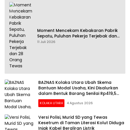
Moment Mencekam Kebakaran Pabrik
Sepatu, Puluhan Pekerja Terjebak dan
28 Orang Tewas
11 Juli 2026
BAZNAS Kolaka Utara Ubah Skema
Bantuan Modal Usaha, Kini Disalurkan
dalam Bentuk Barang Senilai Rp419,5
Juta
KOLAKA UTARA
4 Agustus 2026
Versi Polisi, Murid SD yang Tewas
Kesetrum di Taman Literasi Kolut Diduga
Injak Kabel Beraliran Listrik