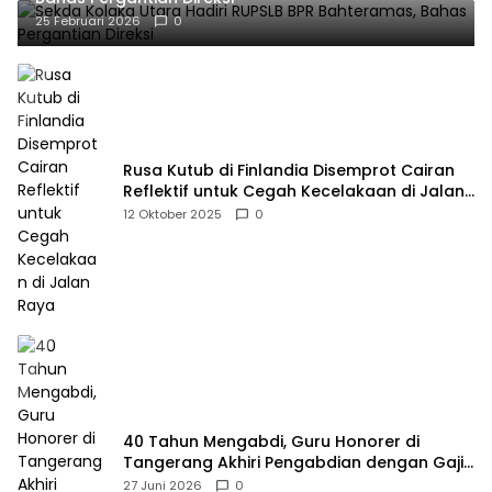
25 Februari 2026
0
Rusa Kutub di Finlandia Disemprot Cairan
Reflektif untuk Cegah Kecelakaan di Jalan
Raya
12 Oktober 2025
0
40 Tahun Mengabdi, Guru Honorer di
Tangerang Akhiri Pengabdian dengan Gaji
Rp414 Ribu
27 Juni 2026
0