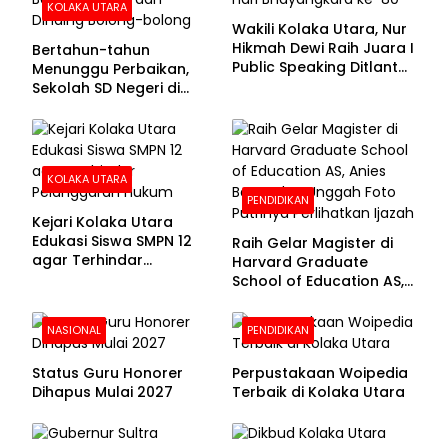
KOLAKA UTARA
Wakili Kolaka Utara, Nur
Hikmah Dewi Raih Juara I
Bertahun-tahun
Public Speaking Ditlantas
Menunggu Perbaikan,
Polda Sultra pada
Sekolah SD Negeri di
Puncak Hari
Kolaka Utara Masih
Bhayangkara ke-80
Beralas Tanah dan
Dinding Bolong-bolong
KOLAKA UTARA
PENDIDIKAN
Kejari Kolaka Utara
Edukasi Siswa SMPN 12
Raih Gelar Magister di
agar Terhindar
Harvard Graduate
Pelanggaran Hukum
School of Education AS,
Anies Baswedan Unggah
Foto Putrinya Perlihatkan
NASIONAL
PENDIDIKAN
Ijazah
Status Guru Honorer
Perpustakaan Woipedia
Dihapus Mulai 2027
Terbaik di Kolaka Utara