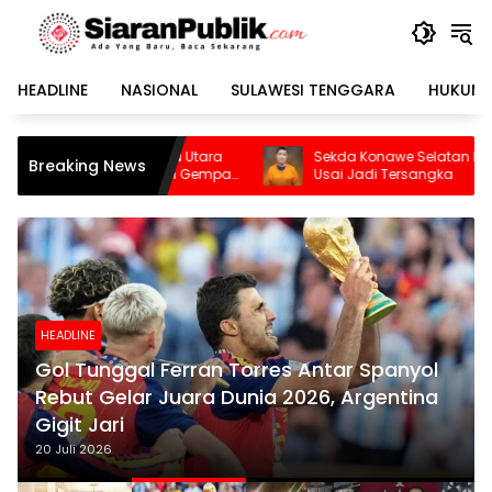
Langsung
ke
konten
HEADLINE
NASIONAL
SULAWESI TENGGARA
HUKUM 
ara
Sekda Konawe Selatan Dinonaktifkan
Bud
Breaking News
empa
Usai Jadi Tersangka
Dido
HEADLINE
Gol Tunggal Ferran Torres Antar Spanyol
Rebut Gelar Juara Dunia 2026, Argentina
Gigit Jari
20 Juli 2026