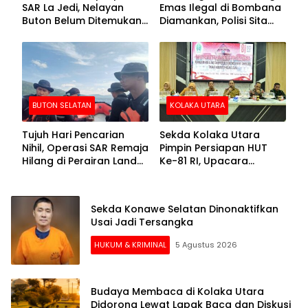
SAR La Jedi, Nelayan
Emas Ilegal di Bombana
Buton Belum Ditemukan
Diamankan, Polisi Sita
Setelah Sepekan Dicari
Mesin Dompeng hingga
Crusher
BUTON SELATAN
KOLAKA UTARA
Tujuh Hari Pencarian
Sekda Kolaka Utara
Nihil, Operasi SAR Remaja
Pimpin Persiapan HUT
Hilang di Perairan Lande
Ke-81 RI, Upacara
Buton Selatan Dihentikan
Dipusatkan di Lasusua
Sekda Konawe Selatan Dinonaktifkan
Usai Jadi Tersangka
HUKUM & KRIMINAL
5 Agustus 2026
Budaya Membaca di Kolaka Utara
Didorong Lewat Lapak Baca dan Diskusi