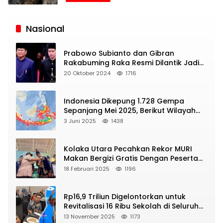
Siaran
Publik
Nasional
Prabowo Subianto dan Gibran
Rakabuming Raka Resmi Dilantik Jadi
Presiden dan Wapres RI
20 Oktober 2024
1716
Indonesia Dikepung 1.728 Gempa
Sepanjang Mei 2025, Berikut Wilayah
Yang Intens Diguncang!
3 Juni 2025
1438
Kolaka Utara Pecahkan Rekor MURI
Makan Bergizi Gratis Dengan Peserta
Terbanyak
18 Februari 2025
1196
Rp16,9 Triliun Digelontorkan untuk
Revitalisasi 16 Ribu Sekolah di Seluruh
Indonesia
13 November 2025
1173