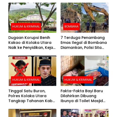
HUKUM & KRIMINAL
BOMBANA
Dugaan Korupsi Benih
7 Terduga Penambang
Kakao di Kolaka Utara
Emas Ilegal di Bombana
Naik ke Penyidikan, Kejari
Diamankan, Polisi Sita
Periksa Sejumlah Pihak
Mesin Dompeng hingga
Crusher
HUKUM & KRIMINAL
HUKUM & KRIMINAL
Tinggal Satu Buron,
Fakta-Fakta Bayi Baru
Polres Kolaka Utara
Dilahirkan Dibuang
Tangkap Tahanan Kabur
Ibunya di Toilet Masjid
ke-10 di Hari ke-21
Kolaka Utara
Pengejaran