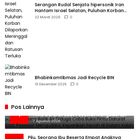
Serangan Rudal Senjata hipersonik Iran
Hantam Israel Selatan, Puluhan Korban
Dilaporkan Meninggal dan Ratusan Terluka
22 Maret 2026
0
Bhabinkamtibmas Jadi Recycle BIN
19 Desember 2025
0
Pos Lainnya
Penumpang Batik Air Diduga Coba Buka
1
Pintu Darurat Saat Pesawat Mengudara,
Kepanikan Pecah di Dalam Kabin
7 Agustus 2026
Pilu, Seorang Ibu Beserta Empat Anaknya