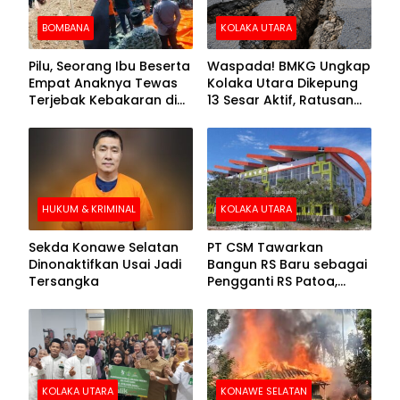
BOMBANA
KOLAKA UTARA
Pilu, Seorang Ibu Beserta
Waspada! BMKG Ungkap
Empat Anaknya Tewas
Kolaka Utara Dikepung
Terjebak Kebakaran di
13 Sesar Aktif, Ratusan
Bombana
Gempa Sudah Terekam
HUKUM & KRIMINAL
KOLAKA UTARA
Sekda Konawe Selatan
PT CSM Tawarkan
Dinonaktifkan Usai Jadi
Bangun RS Baru sebagai
Tersangka
Pengganti RS Patoa,
Begini Respons Sekda
Kolut
KOLAKA UTARA
KONAWE SELATAN