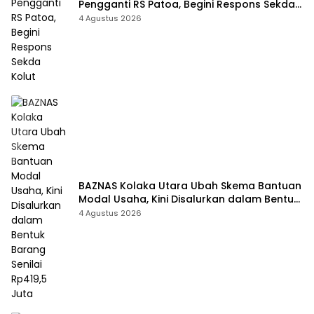
Pengganti RS Patoa, Begini Respons Sekda
Kolut
4 Agustus 2026
BAZNAS Kolaka Utara Ubah Skema Bantuan
Modal Usaha, Kini Disalurkan dalam Bentuk
Barang Senilai Rp419,5 Juta
4 Agustus 2026