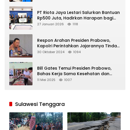
PT Riota Jaya Lestari Salurkan Bantuan
Rp500 Juta, Hadirkan Harapan bagi
Korban Bencana di Sumatera
27 Januari 2026
1118
Respon Arahan Presiden Prabowo,
Kapolri Perintahkan Jajarannya Tindak
Tegas Pelaku Judi Online
30 Oktober 2024
1094
Bill Gates Temui Presiden Prabowo,
Bahas Kerja Sama Kesehatan dan
Program Makan Bergizi Gratis
11 Mei 2025
1007
Sulawesi Tenggara