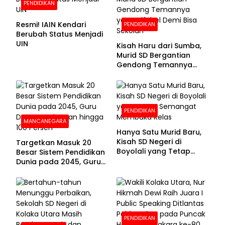
PENDIDIKAN
Resmi! IAIN Kendari
PENDIDIKAN
Berubah Status Menjadi
UIN
Kisah Haru dari Sumba,
Murid SD Bergantian
Gendong Temannya
yang Difabel Demi Bisa
Sekolah
PENDIDIKAN
MANCANEGARA
Hanya Satu Murid Baru,
Kisah SD Negeri di
Targetkan Masuk 20
Boyolali yang Tetap
Besar Sistem Pendidikan
Semangat Membuka
Dunia pada 2045, Guru
Kelas
Dapat Tunjangan hingga
100 Persen
PENDIDIKAN