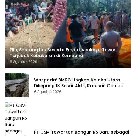
Pilu, Seorang Ibu Beserta Empat Anaknya Tewas
Terjebak Kebakaran di Bombana
6 Agustus 2026
Waspada! BMKG Ungkap Kolaka Utara
Dikepung 13 Sesar Aktif, Ratusan Gempa
Sudah Terekam
6 Agustus 2026
PT CSM Tawarkan Bangun RS Baru sebagai