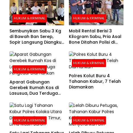
HUKUM & KRIMINAL
HUKUM & KRIMINAL
Sembunyikan Sabu 3 Kg
Mobil Rental Berisi 3
di Bawah Ban Serep,
Kilogram Sabu, Pria Asal
Sopir Langsung Diangkut
Bone Ditahan Polisi di
Polisi
Kolaka
HUKUM & KRIMINAL
HUKUM & KRIMINAL
Polres Kolut Buru 4
Tahanan Kabur, 7 Telah
Aparat Gabungan
Diamankan
Gerebek Rumah Kos di
Lasusua, Dua Terduga
Pengedar Diamankan
HUKUM & KRIMINAL
HUKUM & KRIMINAL
Satu Lagi Tahanan Kabur
Lelah Diburu Petugas,