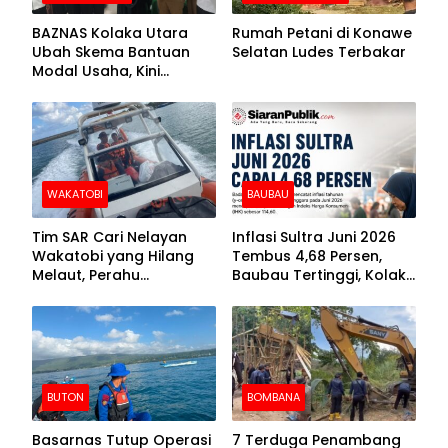
BAZNAS Kolaka Utara
Rumah Petani di Konawe
Ubah Skema Bantuan
Selatan Ludes Terbakar
Modal Usaha, Kini
Disalurkan dalam Bentuk
Barang Senilai Rp419,5
Juta
WAKATOBI
BAUBAU
Tim SAR Cari Nelayan
Inflasi Sultra Juni 2026
Wakatobi yang Hilang
Tembus 4,68 Persen,
Melaut, Perahu
Baubau Tertinggi, Kolaka
Ditemukan Mengapung
Posisi Kedua
Kemasukan Air
BUTON
BOMBANA
Basarnas Tutup Operasi
7 Terduga Penambang