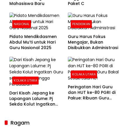
Mahasiswa Baru
Paket C
NASIONAL
PENDIDIKAN
Pidato Mendikdasmen
Guru Harus Fokus
Abdul Mu’ti untuk Hari
Mengajar, Bukan
Guru Nasional 2025
Disibukkan Administrasi
KOLAKA UTARA
KOLAKA UTARA
Peringatan Hari Guru
dan HUT ke-80 PGRI di
Dari Kisah Jepang ke
Pakue: Ribuan Guru
Lapangan Lalume: Pj
Bakal Sesaki Lalume!
Sekda Kolut Ingatkan
Guru sebagai
Penyangga Peradaban
Ragam
Sekda Kolaka Utara Hadiri RUPSLB BPR Bahteramas,
Bahas Pergantian Direksi