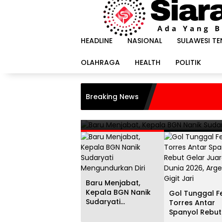
Langsung
ke
konten
HEADLINE
NASIONAL
SULAWESI T
OLAHRAGA
HEALTH
POLITIK
HEADLINE
i
Gol Tunggal Ferran Torr
Breaking News
Juara Dunia 2026, Argent
20 Juli 2026
Baru Menjabat,
Kepala BGN Nanik
Gol Tunggal F
Sudaryati
Torres Antar
Mengundurkan Diri
Spanyol Rebut
Gelar Juara D