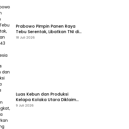
Prabowo Pimpin Panen Raya
Tebu Serentak, Libatkan TNI di
43 Titik Indonesia
18 Juli 2026
Luas Kebun dan Produksi
Kelapa Kolaka Utara Diklaim
Meningkat, Pemda Tawarkan
9 Juli 2026
Peluang Investasi