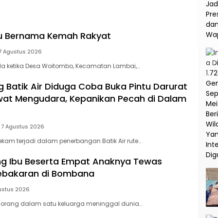
na
Korupsi dan TPPU PT
Asabri
tu Bernama Kemah Rakyat
7 Agustus 2026
a ketika Desa Woitombo, Kecamatan Lambai,…
Batik Air Diduga Coba Buka Pintu Darurat
at Mengudara, Kepanikan Pecah di Dalam
7 Agustus 2026
am terjadi dalam penerbangan Batik Air rute…
ang Ibu Beserta Empat Anaknya Tewas
Kebakaran di Bombana
ustus 2026
orang dalam satu keluarga meninggal dunia…