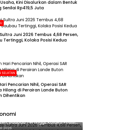
Usaha, Kini Disalurkan dalam Bentuk
 Senilai Rp419,5 Juta
AU
i Sultra Juni 2026 Tembus 4,68 Persen,
 Tertinggi, Kolaka Posisi Kedua
 SELATAN
Hari Pencarian Nihil, Operasi SAR
 Hilang di Perairan Lande Buton
n Dihentikan
konomi
lasi Sultra Juni 2026 Tembus 4,68
sen, Baubau Tertinggi, Kolaka Posisi
dua
uli 2026