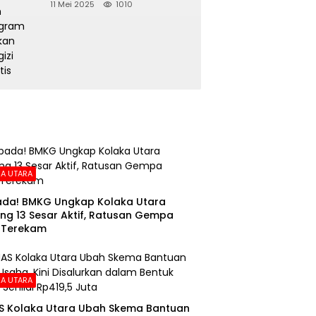
Sama Kesehatan dan
11 Mei 2025
1010
Program Makan Bergizi
Gratis
A UTARA
da! BMKG Ungkap Kolaka Utara
ng 13 Sesar Aktif, Ratusan Gempa
 Terekam
A UTARA
S Kolaka Utara Ubah Skema Bantuan