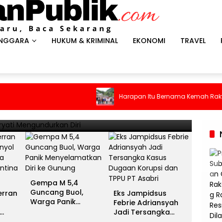
ENGGARA
HUKUM & KRIMINAL
EKONOMI
TRAVEL
HEADLI
es Antar Spanyol Rebut Gelar
Gem
Harapan Itu Bernama Kemah Rakyat
ina Gigit Jari
Men
13 Juli 
Gempa M 5,4
Guncang Buol,
erran
Eks Jampidsus
Warga Panik
Febrie Adriansyah
Menyelamatkan Diri
Jadi Tersangka
ke Gunung
unia
Kasus Dugaan