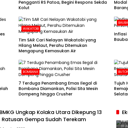
Pengganti RS Patoa, Begini Respons Sekda
Modal 
Kolut
Barang
BAUB
WAKATOBI
des
Inflas
Baubau
Tim SAR Cari Nelayan Wakatobi yang
Hilang Melaut, Perahu Ditemukan
Mengapung Kemasukan Air
BOMBANA
BUTON
7 Terduga Penambang Emas Ilegal di
Tujuh 
elah
Bombana Diamankan, Polisi Sita Mesin
Remaja
Dompeng hingga Crusher
Selata
BMKG Ungkap Kolaka Utara Dikepung 13
E
Inf
f, Ratusan Gempa Sudah Terekam
Per
Ke
31 J