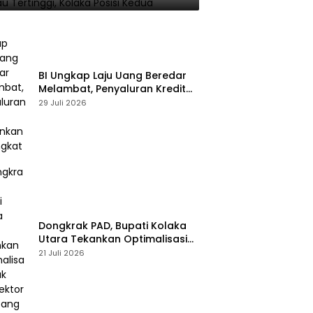
BI Ungkap Laju Uang Beredar
Melambat, Penyaluran Kredit
Perbankan Meningkat
29 Juli 2026
Dongkrak PAD, Bupati Kolaka
Utara Tekankan Optimalisasi
Pajak dan Sektor Tambang
21 Juli 2026