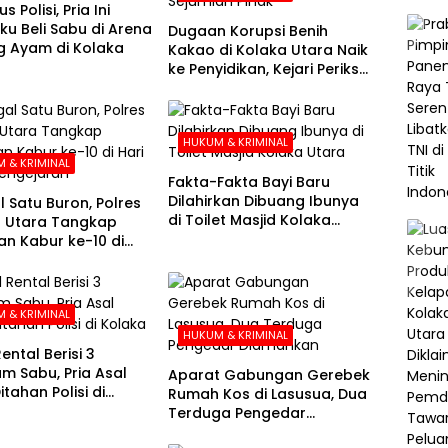
s Polisi, Pria Ini
u Beli Sabu di Arena
Dugaan Korupsi Benih
 Ayam di Kolaka
Kakao di Kolaka Utara Naik
ke Penyidikan, Kejari Periksa
Sejumlah Pihak
HUKUM & KRIMINAL
 & KRIMINAL
Fakta-Fakta Bayi Baru
Dilahirkan Dibuang Ibunya
l Satu Buron, Polres
di Toilet Masjid Kolaka
 Utara Tangkap
Utara
n Kabur ke-10 di
e-21 Pengejaran
 & KRIMINAL
HUKUM & KRIMINAL
ental Berisi 3
am Sabu, Pria Asal
Aparat Gabungan Gerebek
tahan Polisi di
Rumah Kos di Lasusua, Dua
a
Terduga Pengedar
Diamankan