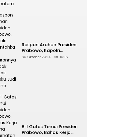
Respon Arahan Presiden
Prabowo, Kapolri
Perintahkan Jajarannya
30 Oktober 2024
1096
Tindak Tegas Pelaku Judi
Online
Bill Gates Temui Presiden
Prabowo, Bahas Kerja