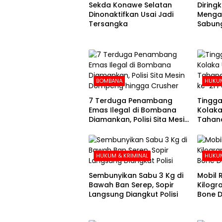
Sekda Konawe Selatan
Diringku
Dinonaktifkan Usai Jadi
Mengak
Tersangka
Sabung
BOMBANA
HUKUM
7 Terduga Penambang
Tingga
Emas Ilegal di Bombana
Kolaka
Diamankan, Polisi Sita Mesin
Tahana
Dompeng hingga Crusher
Hari k
HUKUM & KRIMINAL
HUKUM
Sembunyikan Sabu 3 Kg di
Mobil R
Bawah Ban Serep, Sopir
Kilogr
Langsung Diangkut Polisi
Bone Di
Kolak