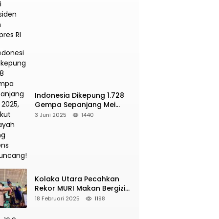
Presiden dan Wapres RI
Indonesia Dikepung 1.728
Gempa Sepanjang Mei
2025, Berikut Wilayah Yang
3 Juni 2025
1440
Intens Diguncang!
Kolaka Utara Pecahkan
Rekor MURI Makan Bergizi
Gratis Dengan Peserta
18 Februari 2025
1198
Terbanyak