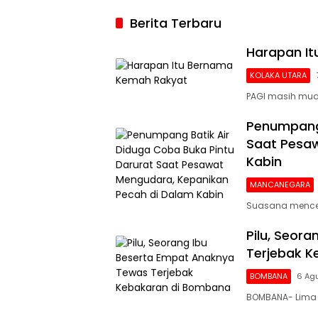
2026, Argenti
Berita Terbaru
Gigit Jari
Harapan I
KOLAKA UTARA
PAGI masih mud
Penumpang 
Saat Pesaw
Kabin
MANCANEGARA
Suasana mencek
Pilu, Seor
Terjebak 
BOMBANA
6 Ag
BOMBANA- Lima 
Siaran