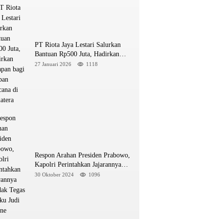
PT Riota Jaya Lestari Salurkan
Bantuan Rp500 Juta, Hadirkan
Harapan bagi Korban Bencana di
27 Januari 2026
1118
Sumatera
Respon Arahan Presiden Prabowo,
Kapolri Perintahkan Jajarannya
Tindak Tegas Pelaku Judi Online
30 Oktober 2024
1096