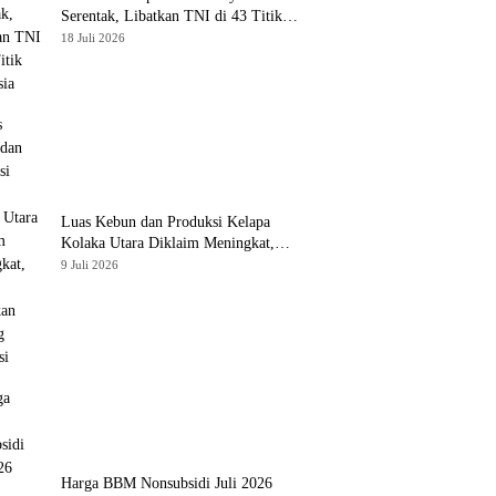
Serentak, Libatkan TNI di 43 Titik
Indonesia
18 Juli 2026
Luas Kebun dan Produksi Kelapa
Kolaka Utara Diklaim Meningkat,
Pemda Tawarkan Peluang Investasi
9 Juli 2026
Harga BBM Nonsubsidi Juli 2026