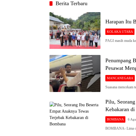
Berita Terbaru
Harapan Itu 
KOLAKA UTARA
PAGI masih muda ke
Penumpang Ba
Pesawat Meng
MANCANEGARA
Suasana mencekam te
Pilu, Seoran
Kebakaran d
BOMBANA
6 Agu
BOMBANA- Lima oran
Siaran