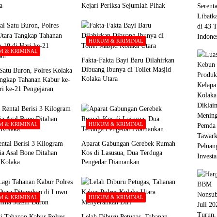
a
Kejari Periksa Sejumlah Pihak
HUKUM & KRIMINAL
 & KRIMINAL
Fakta-Fakta Bayi Baru Dilahirkan
Dibuang Ibunya di Toilet Masjid
Satu Buron, Polres Kolaka
Kolaka Utara
ngkap Tahanan Kabur ke-
ri ke-21 Pengejaran
 & KRIMINAL
HUKUM & KRIMINAL
ntal Berisi 3 Kilogram
Aparat Gabungan Gerebek Rumah
ia Asal Bone Ditahan
Kos di Lasusua, Dua Terduga
i Kolaka
Pengedar Diamankan
 & KRIMINAL
HUKUM & KRIMINAL
i Tahanan Kabur Polres
Lelah Diburu Petugas, Tahanan