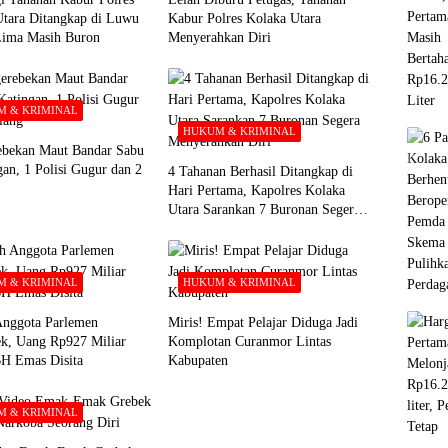
Utara Ditangkap di Luwu
Kabur Polres Kolaka Utara
Lima Masih Buron
Menyerahkan Diri
 & KRIMINAL
HUKUM & KRIMINAL
ebekan Maut Bandar Sabu
gan, 1 Polisi Gugur dan 2
4 Tahanan Berhasil Ditangkap di
Hari Pertama, Kapolres Kolaka
Utara Sarankan 7 Buronan Segera
Menyerahkan Diri
 & KRIMINAL
HUKUM & KRIMINAL
nggota Parlemen
Miris! Empat Pelajar Diduga Jadi
k, Uang Rp927 Miliar
Komplotan Curanmor Lintas
BH Emas Disita
Kabupaten
 & KRIMINAL