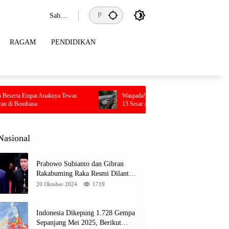
Sabtu,
8
Agust
RAGAM
PENDIDIKAN
us
2026
INE
a M 5,4 Guncang Buol, Warga Panik Menyelamat
 Anaknya Tewas
Waspada! BMKG Ungkap Kolaka Utara Dikepung
13 Sesar Aktif, Ratusan Gempa Sudah Terekam
ung
026
Nasional
Prabowo Subianto dan Gibran
Rakabuming Raka Resmi Dilantik
Jadi Presiden dan Wapres RI
20 Oktober 2024
1719
Indonesia Dikepung 1.728 Gempa
Sepanjang Mei 2025, Berikut