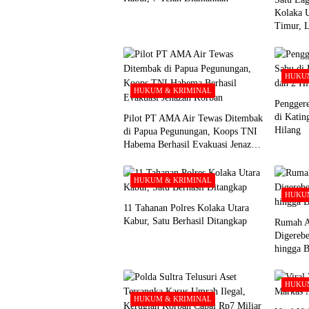
Kolaka 
Timur, 
HUKUM
HUKUM & KRIMINAL
Pengger
di Katin
Pilot PT AMA Air Tewas Ditembak
Hilang
di Papua Pegunungan, Koops TNI
Habema Berhasil Evakuasi Jenazah
Korban
HUKUM & KRIMINAL
HUKUM
11 Tahanan Polres Kolaka Utara
Kabur, Satu Berhasil Ditangkap
Rumah A
Digerebe
hingga 
HUKUM
HUKUM & KRIMINAL