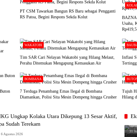
KOLA
PT CSM Tawarkan Bangun RS Baru sebagai Pengganti
RS Patoa, Begini Respons Sekda Kolut
BAZNAS 
Usaha, K
Rp419,5
WAKATOBI
BAUB
ar
Tim SAR Cari Nelayan Wakatobi yang Hilang Melaut,
Inflasi 
Perahu Ditemukan Mengapung Kemasukan Air
Tertingg
BOMBANA
BUTO
 Buton
7 Terduga Penambang Emas Ilegal di Bombana
Tujuh H
Diamankan, Polisi Sita Mesin Dompeng hingga Crusher
Hilang d
G Ungkap Kolaka Utara Dikepung 13 Sesar Aktif,
Ek
Infl
pa Sudah Terekam
Baub
31 Ju
6 Agustus 2026