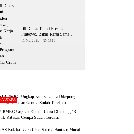
Bill Gates Temui Presiden
Prabowo, Bahas Kerja Sama
Kesehatan dan Program Makan
11 Mei 2025
1010
Bergizi Gratis
KA UTARA
! BMKG Ungkap Kolaka Utara Dikepung 13
ktif, Ratusan Gempa Sudah Terekam