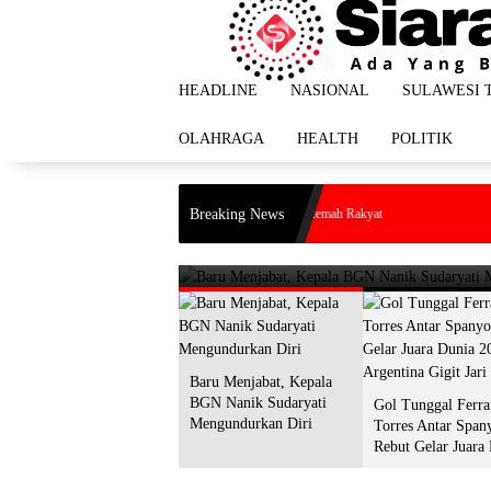
Langsung
ke
konten
HEADLINE
NASIONAL
SULAWESI 
OLAHRAGA
HEALTH
POLITIK
HEADLINE
Gol Tunggal Ferran Torres An
Penump
Breaking News
Harapan Itu Bernama Kemah Rakyat
Darura
urkan Diri
2026, Argentina Gigit Jari
di Dal
20 Juli 2026
Baru Menjabat, Kepala
BGN Nanik Sudaryati
Gol Tunggal Ferra
Mengundurkan Diri
Torres Antar Span
Rebut Gelar Juara
2026, Argentina Gi