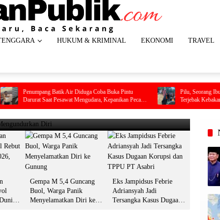
TENGGARA
HUKUM & KRIMINAL
EKONOMI
TRAVEL
HEADL
tar Spanyol Rebut Gelar Juara Dunia
Gemp
ang Batik Air Diduga Coba Buka Pintu
Pilu, Seorang Ibu Beserta Empat
t Saat Pesawat Mengudara, Kepanikan Pecah
Terjebak Kebakaran di Bombana
Gun
am Kabin
13 Juli 2
n
Gempa M 5,4 Guncang
Eks Jampidsus Febrie
yol
Buol, Warga Panik
Adriansyah Jadi
 Dunia
Menyelamatkan Diri ke
Tersangka Kasus Dugaan
git Jari
Gunung
Korupsi dan TPPU PT
Asabri