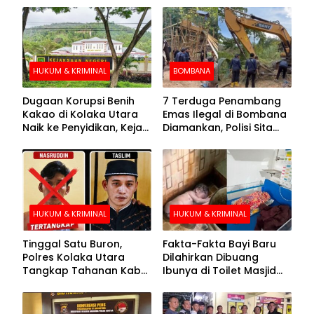
HUKUM & KRIMINAL
BOMBANA
Dugaan Korupsi Benih
7 Terduga Penambang
Kakao di Kolaka Utara
Emas Ilegal di Bombana
Naik ke Penyidikan, Kejari
Diamankan, Polisi Sita
Periksa Sejumlah Pihak
Mesin Dompeng hingga
Crusher
HUKUM & KRIMINAL
HUKUM & KRIMINAL
Tinggal Satu Buron,
Fakta-Fakta Bayi Baru
Polres Kolaka Utara
Dilahirkan Dibuang
Tangkap Tahanan Kabur
Ibunya di Toilet Masjid
ke-10 di Hari ke-21
Kolaka Utara
Pengejaran