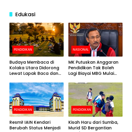
Edukasi
PENDIDIKAN
NASIONAL
Budaya Membaca di
MK Putuskan Anggaran
Kolaka Utara Didorong
Pendidikan Tak Boleh
Lewat Lapak Baca dan
Lagi Biayai MBG Mulai
Diskusi
APBN 2028
PENDIDIKAN
PENDIDIKAN
Resmi! IAIN Kendari
Kisah Haru dari Sumba,
Berubah Status Menjadi
Murid SD Bergantian