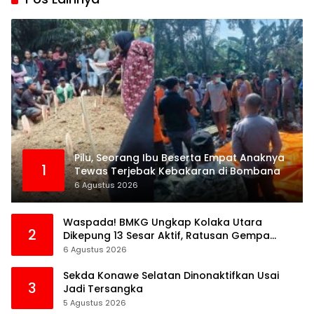
Pilu, Seorang Ibu Beserta Empat Anaknya
1
Tewas Terjebak Kebakaran di Bombana
6 Agustus 2026
Waspada! BMKG Ungkap Kolaka Utara
2
Dikepung 13 Sesar Aktif, Ratusan Gempa
Sudah Terekam
6 Agustus 2026
Sekda Konawe Selatan Dinonaktifkan Usai
3
Jadi Tersangka
5 Agustus 2026