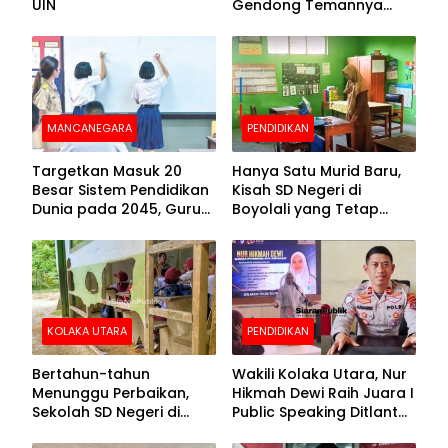
UIN
Gendong Temannya
yang Difabel Demi Bisa
Sekolah
MANCANEGARA
PENDIDIKAN
Targetkan Masuk 20
Hanya Satu Murid Baru,
Besar Sistem Pendidikan
Kisah SD Negeri di
Dunia pada 2045, Guru
Boyolali yang Tetap
Dapat Tunjangan hingga
Semangat Membuka
100 Persen
Kelas
KOLAKA UTARA
PENDIDIKAN
Bertahun-tahun
Wakili Kolaka Utara, Nur
Menunggu Perbaikan,
Hikmah Dewi Raih Juara I
Sekolah SD Negeri di
Public Speaking Ditlantas
Kolaka Utara Masih
Polda Sultra pada