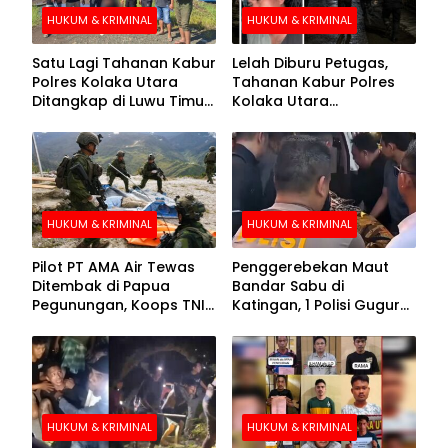
HUKUM & KRIMINAL
HUKUM & KRIMINAL
Satu Lagi Tahanan Kabur
Lelah Diburu Petugas,
Polres Kolaka Utara
Tahanan Kabur Polres
Ditangkap di Luwu Timur,
Kolaka Utara
Lima Masih Buron
Menyerahkan Diri
HUKUM & KRIMINAL
HUKUM & KRIMINAL
Pilot PT AMA Air Tewas
Penggerebekan Maut
Ditembak di Papua
Bandar Sabu di
Pegunungan, Koops TNI
Katingan, 1 Polisi Gugur
Habema Berhasil
dan 2 Hilang
Evakuasi Jenazah
Korban
HUKUM & KRIMINAL
HUKUM & KRIMINAL