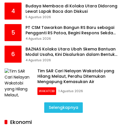
Budaya Membaca di Kolaka Utara Didorong
4
Lewat Lapak Baca dan Diskusi
5 Agustus 2026
PT CSM Tawarkan Bangun RS Baru sebagai
5
Pengganti RS Patoa, Begini Respons Sekda
Kolut
4 Agustus 2026
BAZNAS Kolaka Utara Ubah Skema Bantuan
6
Modal Usaha, Kini Disalurkan dalam Bentuk
Barang Senilai Rp419,5 Juta
4 Agustus 2026
Tim SAR Cari Nelayan Wakatobi yang
Hilang Melaut, Perahu Ditemukan
Mengapung Kemasukan Air
WAKATOBI
1 Agustus 2026
Selengkapnya
Ekonomi