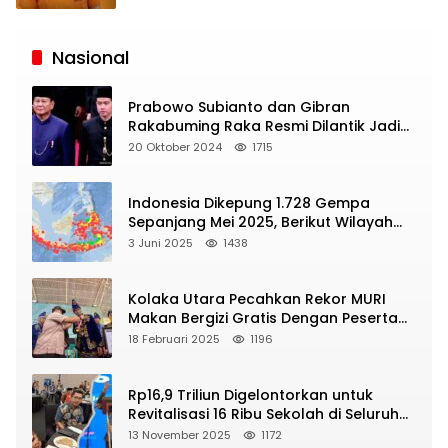
Siaran
Publik
Nasional
Prabowo Subianto dan Gibran
Rakabuming Raka Resmi Dilantik Jadi
Presiden dan Wapres RI
20 Oktober 2024
1715
Indonesia Dikepung 1.728 Gempa
Sepanjang Mei 2025, Berikut Wilayah
Yang Intens Diguncang!
3 Juni 2025
1438
Kolaka Utara Pecahkan Rekor MURI
Makan Bergizi Gratis Dengan Peserta
Terbanyak
18 Februari 2025
1196
Rp16,9 Triliun Digelontorkan untuk
Revitalisasi 16 Ribu Sekolah di Seluruh
Indonesia
13 November 2025
1172