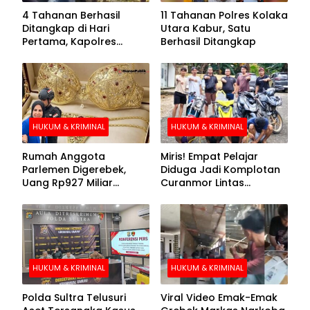
4 Tahanan Berhasil
11 Tahanan Polres Kolaka
Ditangkap di Hari
Utara Kabur, Satu
Pertama, Kapolres
Berhasil Ditangkap
Kolaka Utara Sarankan 7
Buronan Segera
Menyerahkan Diri
HUKUM & KRIMINAL
HUKUM & KRIMINAL
Rumah Anggota
Miris! Empat Pelajar
Parlemen Digerebek,
Diduga Jadi Komplotan
Uang Rp927 Miliar
Curanmor Lintas
hingga BH Emas Disita
Kabupaten
HUKUM & KRIMINAL
HUKUM & KRIMINAL
Polda Sultra Telusuri
Viral Video Emak-Emak