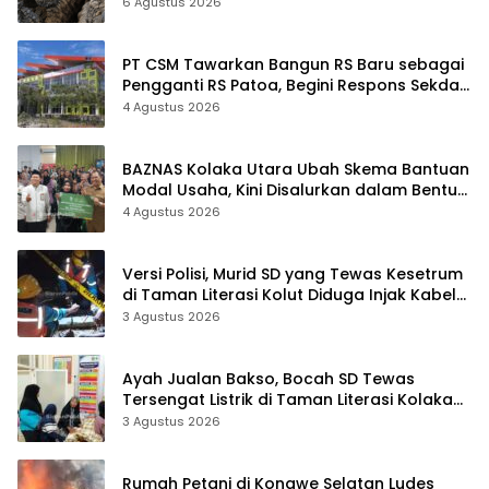
Sudah Terekam
6 Agustus 2026
PT CSM Tawarkan Bangun RS Baru sebagai
Pengganti RS Patoa, Begini Respons Sekda
Kolut
4 Agustus 2026
BAZNAS Kolaka Utara Ubah Skema Bantuan
Modal Usaha, Kini Disalurkan dalam Bentuk
Barang Senilai Rp419,5 Juta
4 Agustus 2026
Versi Polisi, Murid SD yang Tewas Kesetrum
di Taman Literasi Kolut Diduga Injak Kabel
Beraliran Listrik
3 Agustus 2026
Ayah Jualan Bakso, Bocah SD Tewas
Tersengat Listrik di Taman Literasi Kolaka
Utara
3 Agustus 2026
Rumah Petani di Konawe Selatan Ludes