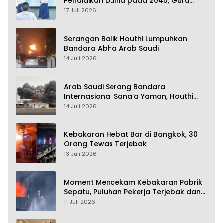
Pendidikan Dunia pada 2045, Guru
Dapat Tunjangan hingga 100 Persen
17 Juli 2026
Serangan Balik Houthi Lumpuhkan
Bandara Abha Arab Saudi
14 Juli 2026
Arab Saudi Serang Bandara
Internasional Sana’a Yaman, Houthi
Siap Serang Balik
14 Juli 2026
Kebakaran Hebat Bar di Bangkok, 30
Orang Tewas Terjebak
13 Juli 2026
Moment Mencekam Kebakaran Pabrik
Sepatu, Puluhan Pekerja Terjebak dan
28 Orang Tewas
11 Juli 2026