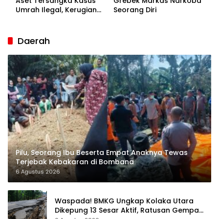
Aset Tersangka Kasus
Grebek Markas Narkoba
Umrah Ilegal, Kerugian
Seorang Diri
Korban Capai Rp7 Miliar
Daerah
Pilu, Seorang Ibu Beserta Empat Anaknya Tewas
Terjebak Kebakaran di Bombana
6 Agustus 2026
Waspada! BMKG Ungkap Kolaka Utara
Dikepung 13 Sesar Aktif, Ratusan Gempa