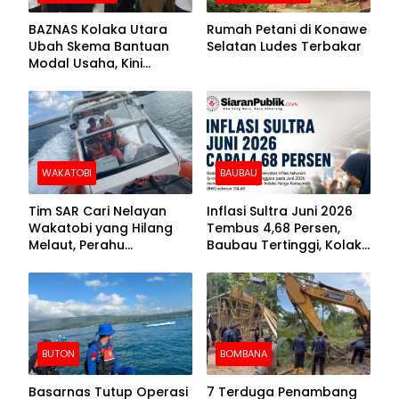
BAZNAS Kolaka Utara
Rumah Petani di Konawe
Ubah Skema Bantuan
Selatan Ludes Terbakar
Modal Usaha, Kini
Disalurkan dalam Bentuk
Barang Senilai Rp419,5
Juta
WAKATOBI
BAUBAU
Tim SAR Cari Nelayan
Inflasi Sultra Juni 2026
Wakatobi yang Hilang
Tembus 4,68 Persen,
Melaut, Perahu
Baubau Tertinggi, Kolaka
Ditemukan Mengapung
Posisi Kedua
Kemasukan Air
BUTON
BOMBANA
Basarnas Tutup Operasi
7 Terduga Penambang