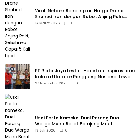
Viral! Netizen Bandingkan Harga Drone
Shahed Iran dengan Robot Anjing Polri,
Selisihnya Capai 5 Kali Lipat
14 Maret 2026
0
PT Riota Jaya Lestari Hadirkan Inspirasi dari
Kolaka Utara ke Panggung Nasional Lewat
Dua Penghargaan Bergengsi
27 November 2025
0
Usai Pesta Kameko, Duel Parang Dua
Warga Muna Barat Berujung Maut
13 Juli 2026
0