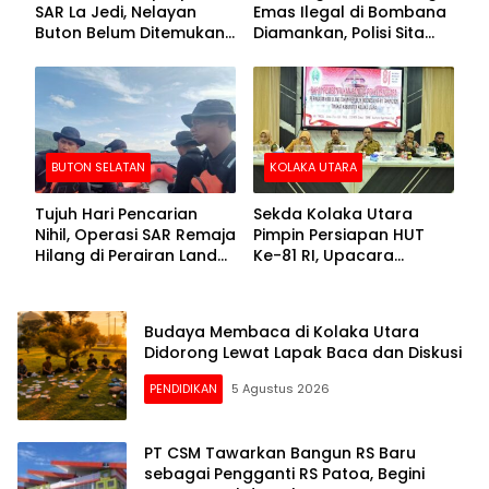
SAR La Jedi, Nelayan
Emas Ilegal di Bombana
Buton Belum Ditemukan
Diamankan, Polisi Sita
Setelah Sepekan Dicari
Mesin Dompeng hingga
Crusher
BUTON SELATAN
KOLAKA UTARA
Tujuh Hari Pencarian
Sekda Kolaka Utara
Nihil, Operasi SAR Remaja
Pimpin Persiapan HUT
Hilang di Perairan Lande
Ke-81 RI, Upacara
Buton Selatan Dihentikan
Dipusatkan di Lasusua
Budaya Membaca di Kolaka Utara
Didorong Lewat Lapak Baca dan Diskusi
PENDIDIKAN
5 Agustus 2026
PT CSM Tawarkan Bangun RS Baru
sebagai Pengganti RS Patoa, Begini