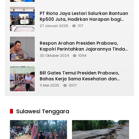
PT Riota Jaya Lestari Salurkan Bantuan
Rp500 Juta, Hadirkan Harapan bagi
Korban Bencana di Sumatera
27 Januari 2026
1117
Respon Arahan Presiden Prabowo,
Kapolri Perintahkan Jajarannya Tindak
Tegas Pelaku Judi Online
30 Oktober 2024
1094
Bill Gates Temui Presiden Prabowo,
Bahas Kerja Sama Kesehatan dan
Program Makan Bergizi Gratis
11 Mei 2025
1007
Sulawesi Tenggara