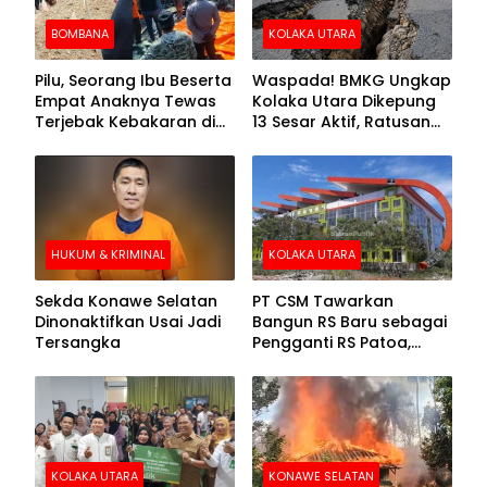
BOMBANA
KOLAKA UTARA
Pilu, Seorang Ibu Beserta
Waspada! BMKG Ungkap
Empat Anaknya Tewas
Kolaka Utara Dikepung
Terjebak Kebakaran di
13 Sesar Aktif, Ratusan
Bombana
Gempa Sudah Terekam
HUKUM & KRIMINAL
KOLAKA UTARA
Sekda Konawe Selatan
PT CSM Tawarkan
Dinonaktifkan Usai Jadi
Bangun RS Baru sebagai
Tersangka
Pengganti RS Patoa,
Begini Respons Sekda
Kolut
KOLAKA UTARA
KONAWE SELATAN