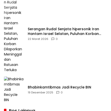
Serangan Rudal Senjata hipersonik Iran
Hantam Israel Selatan, Puluhan Korban
Dilaporkan Meninggal dan Ratusan Terluka
22 Maret 2026
0
Bhabinkamtibmas Jadi Recycle BIN
19 Desember 2025
0
Pos Lainnya