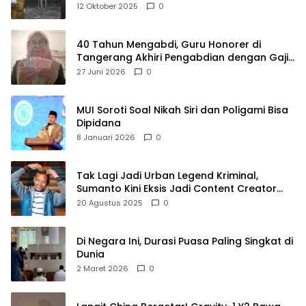
Raya
12 Oktober 2025
0
40 Tahun Mengabdi, Guru Honorer di
Tangerang Akhiri Pengabdian dengan Gaji
Rp414 Ribu
27 Juni 2026
0
MUI Soroti Soal Nikah Siri dan Poligami Bisa
Dipidana
8 Januari 2026
0
Tak Lagi Jadi Urban Legend Kriminal,
Sumanto Kini Eksis Jadi Content Creator
Mukbang
20 Agustus 2025
0
Di Negara Ini, Durasi Puasa Paling Singkat di
Dunia
2 Maret 2026
0