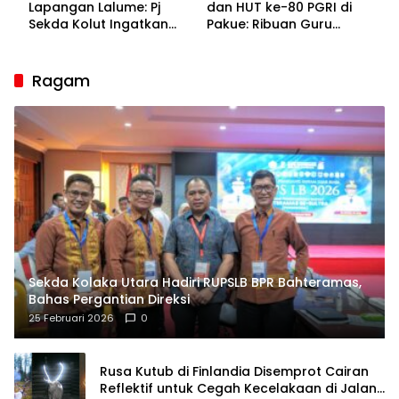
Lapangan Lalume: Pj
dan HUT ke-80 PGRI di
Sekda Kolut Ingatkan
Pakue: Ribuan Guru
Guru sebagai
Bakal Sesaki Lalume!
Penyangga Peradaban
Ragam
Sekda Kolaka Utara Hadiri RUPSLB BPR Bahteramas,
Bahas Pergantian Direksi
25 Februari 2026
0
Rusa Kutub di Finlandia Disemprot Cairan
Reflektif untuk Cegah Kecelakaan di Jalan