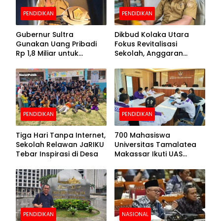
PENDIDIKAN
PENDIDIKAN
Gubernur Sultra
Dikbud Kolaka Utara
Gunakan Uang Pribadi
Fokus Revitalisasi
Rp 1,8 Miliar untuk
Sekolah, Anggaran
Beasiswa Mahasiswa,
Diproyeksikan Rp30
Pendaftaran Segera
Miliar
Dibuka
PENDIDIKAN
PENDIDIKAN
Tiga Hari Tanpa Internet,
700 Mahasiswa
Sekolah Relawan JaRIKU
Universitas Tamalatea
Tebar Inspirasi di Desa
Makassar Ikuti UAS
Selama Lima Hari
PENDIDIKAN
NASIONAL