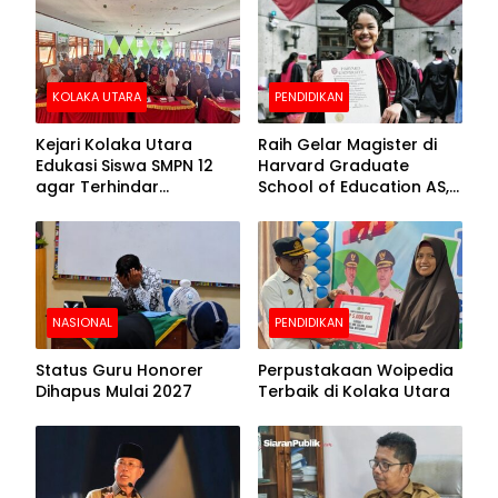
Beralas Tanah dan
Puncak Hari
Dinding Bolong-bolong
Bhayangkara ke-80
KOLAKA UTARA
PENDIDIKAN
Kejari Kolaka Utara
Raih Gelar Magister di
Edukasi Siswa SMPN 12
Harvard Graduate
agar Terhindar
School of Education AS,
Pelanggaran Hukum
Anies Baswedan Unggah
Foto Putrinya Perlihatkan
Ijazah
NASIONAL
PENDIDIKAN
Status Guru Honorer
Perpustakaan Woipedia
Dihapus Mulai 2027
Terbaik di Kolaka Utara