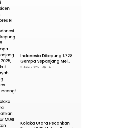
Presiden dan Wapres RI
Indonesia Dikepung 1.728
Gempa Sepanjang Mei
2025, Berikut Wilayah Yang
3 Juni 2025
1438
Intens Diguncang!
Kolaka Utara Pecahkan