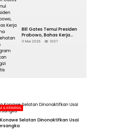
Bill Gates Temui Presiden
Prabowo, Bahas Kerja
Sama Kesehatan dan
11 Mei 2025
1007
Program Makan Bergizi
Gratis
 & KRIMINAL
Konawe Selatan Dinonaktifkan Usai
ersangka