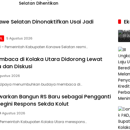
Selatan Dihentikan
we Selatan Dinonaktifkan Usai Jadi
E
Inf
Per
Ke
31 J
AL
5 Agustus 2026
 – Pemerintah Kabupaten Konawe Selatan resmi…
baca di Kolaka Utara Didorong Lewat
 dan Diskusi
gustus 2026
– Upaya menumbuhkan budaya membaca di…
arkan Bangun RS Baru sebagai Pengganti
Begini Respons Sekda Kolut
4 Agustus 2026
 Pemerintah Kabupaten Kolaka Utara merespons…