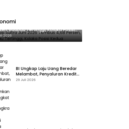
konomi
lasi Sultra Juni 2026 Tembus 4,68
sen, Baubau Tertinggi, Kolaka Posisi
dua
uli 2026
BI Ungkap Laju Uang Beredar
Melambat, Penyaluran Kredit
Perbankan Meningkat
29 Juli 2026