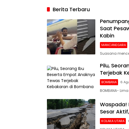
2026, Argenti
Berita Terbaru
Gigit Jari
Penumpang 
Saat Pesaw
Kabin
MANCANEGARA
Suasana mencek
Pilu, Seor
Terjebak 
BOMBANA
6 Ag
BOMBANA- Lima 
Waspada! 
Sesar Akti
KOLAKA UTARA