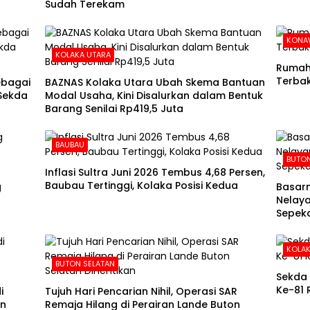
Sudah Terekam
KONA
KOLAKA UTARA
Rumah 
Terba
ebagai
BAZNAS Kolaka Utara Ubah Skema Bantuan
 Sekda
Modal Usaha, Kini Disalurkan dalam Bentuk
Barang Senilai Rp419,5 Juta
BAUBAU
BUTO
Inflasi Sultra Juni 2026 Tembus 4,68 Persen,
Baubau Tertinggi, Kolaka Posisi Kedua
g
Basarn
Nelaya
Sepeka
KOLAK
BUTON SELATAN
Sekda 
Ke-81 
i
Tujuh Hari Pencarian Nihil, Operasi SAR
in
Remaja Hilang di Perairan Lande Buton