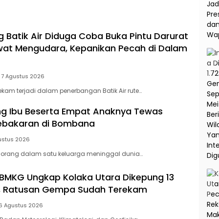
na
Korupsi dan TPPU PT
Asabri
Batik Air Diduga Coba Buka Pintu Darurat
at Mengudara, Kepanikan Pecah di Dalam
7 Agustus 2026
am terjadi dalam penerbangan Batik Air rute…
ang Ibu Beserta Empat Anaknya Tewas
Kebakaran di Bombana
ustus 2026
orang dalam satu keluarga meninggal dunia…
BMKG Ungkap Kolaka Utara Dikepung 13
f, Ratusan Gempa Sudah Terekam
6 Agustus 2026