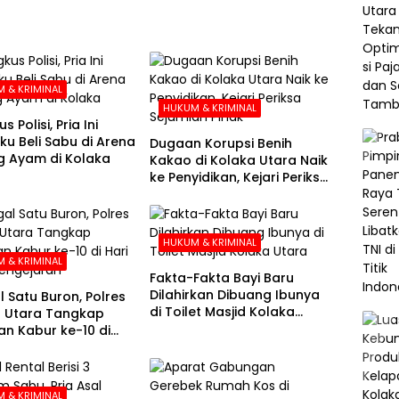
 & KRIMINAL
HUKUM & KRIMINAL
s Polisi, Pria Ini
u Beli Sabu di Arena
Dugaan Korupsi Benih
 Ayam di Kolaka
Kakao di Kolaka Utara Naik
ke Penyidikan, Kejari Periksa
Sejumlah Pihak
HUKUM & KRIMINAL
 & KRIMINAL
Fakta-Fakta Bayi Baru
Dilahirkan Dibuang Ibunya
l Satu Buron, Polres
di Toilet Masjid Kolaka
 Utara Tangkap
Utara
n Kabur ke-10 di
e-21 Pengejaran
 & KRIMINAL