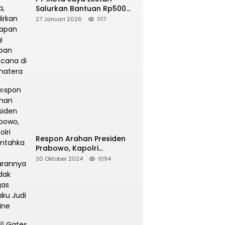
Salurkan Bantuan Rp500
Juta, Hadirkan Harapan
27 Januari 2026
1117
bagi Korban Bencana di
Sumatera
Respon Arahan Presiden
Prabowo, Kapolri
Perintahkan Jajarannya
30 Oktober 2024
1094
Tindak Tegas Pelaku Judi
Online