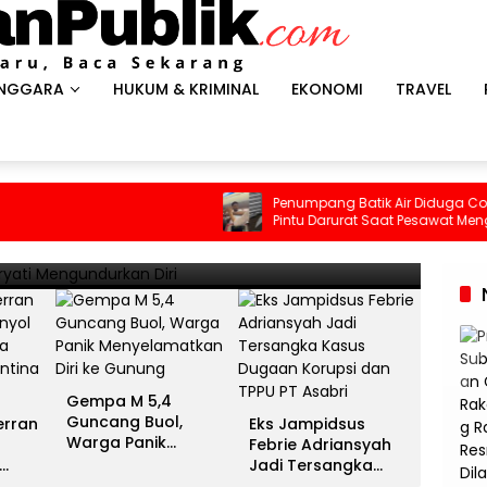
ENGGARA
HUKUM & KRIMINAL
EKONOMI
TRAVEL
HEADLI
es Antar Spanyol Rebut Gelar
Gem
Penumpang Batik Air Diduga Coba Buka
Pintu Darurat Saat Pesawat Mengudara,
ina Gigit Jari
Men
Kepanikan Pecah di Dalam Kabin
13 Juli 
Gempa M 5,4
Guncang Buol,
erran
Eks Jampidsus
Warga Panik
Febrie Adriansyah
Menyelamatkan Diri
Jadi Tersangka
ke Gunung
unia
Kasus Dugaan