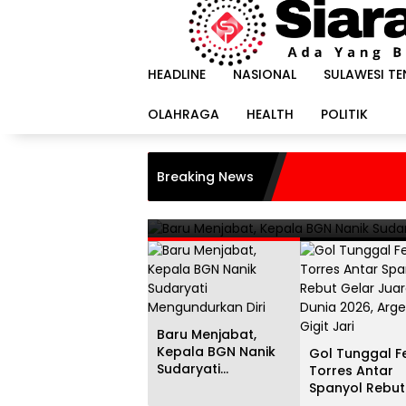
Langsung
ke
konten
HEADLINE
NASIONAL
SULAWESI T
OLAHRAGA
HEALTH
POLITIK
HEADLINE
i
Gol Tunggal Ferran Torr
Breaking News
Juara Dunia 2026, Argent
20 Juli 2026
Baru Menjabat,
Kepala BGN Nanik
Gol Tunggal F
Sudaryati
Torres Antar
Mengundurkan Diri
Spanyol Rebut
Gelar Juara D