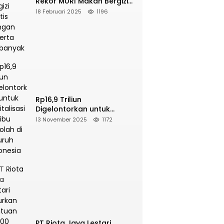
Rekor MURI Makan Bergizi
Gratis Dengan Peserta
18 Februari 2025
1196
Terbanyak
Rp16,9 Triliun
Digelontorkan untuk
Revitalisasi 16 Ribu Sekolah
13 November 2025
1172
di Seluruh Indonesia
PT Riota Jaya Lestari