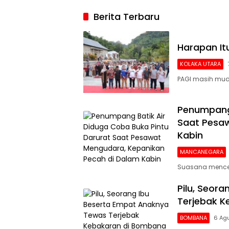
2026, Argenti
Berita Terbaru
Gigit Jari
Harapan I
KOLAKA UTARA
PAGI masih mud
Penumpang 
Saat Pesaw
Kabin
MANCANEGARA
Suasana mencek
Pilu, Seor
Terjebak 
BOMBANA
6 Ag