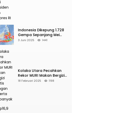
Presiden dan Wapres RI
Indonesia Dikepung 1.728
Gempa Sepanjang Mei
2025, Berikut Wilayah Yang
3 Juni 2025
1441
Intens Diguncang!
Kolaka Utara Pecahkan
Rekor MURI Makan Bergizi
Gratis Dengan Peserta
18 Februari 2025
1198
Terbanyak