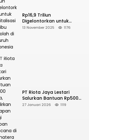
Rp16,9 Triliun
Digelontorkan untuk
Revitalisasi 16 Ribu Sekolah
13 November 2025
1176
di Seluruh Indonesia
PT Riota Jaya Lestari
Salurkan Bantuan Rp500
Juta, Hadirkan Harapan
27 Januari 2026
1119
bagi Korban Bencana di
Sumatera