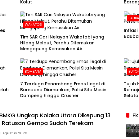
Kolut
Barang
BAUB
WAKATOBI
des
Inflas
Baubau
Tim SAR Cari Nelayan Wakatobi yang
Hilang Melaut, Perahu Ditemukan
Mengapung Kemasukan Air
BOMBANA
BUTON
7 Terduga Penambang Emas Ilegal di
Tujuh 
elah
Bombana Diamankan, Polisi Sita Mesin
Remaja
Dompeng hingga Crusher
Selata
BMKG Ungkap Kolaka Utara Dikepung 13
E
Inf
f, Ratusan Gempa Sudah Terekam
Per
Ke
31 J
6 Agustus 2026