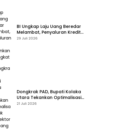
BI Ungkap Laju Uang Beredar
Melambat, Penyaluran Kredit
Perbankan Meningkat
29 Juli 2026
Dongkrak PAD, Bupati Kolaka
Utara Tekankan Optimalisasi
Pajak dan Sektor Tambang
21 Juli 2026