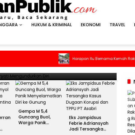
ENGGARA
HUKUM & KRIMINAL
EKONOMI
TRAVEL
HEADLI
es Antar Spanyol Rebut Gelar
Gem
Harapan Itu Bernama Kemah Rakyat
ina Gigit Jari
Men
13 Juli 
Gempa M 5,4
Guncang Buol,
erran
Eks Jampidsus
Warga Panik
Febrie Adriansyah
Menyelamatkan Diri
Jadi Tersangka
ke Gunung
unia
Kasus Dugaan