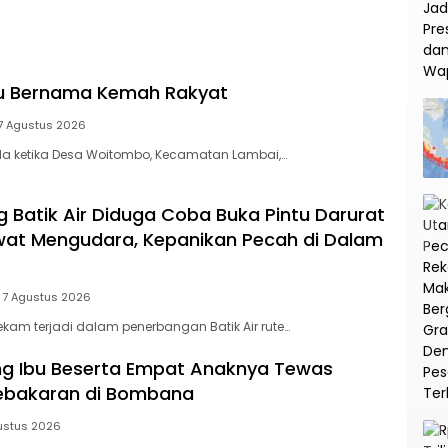
na
Korupsi dan TPPU PT
Asabri
tu Bernama Kemah Rakyat
7 Agustus 2026
a ketika Desa Woitombo, Kecamatan Lambai,…
Batik Air Diduga Coba Buka Pintu Darurat
at Mengudara, Kepanikan Pecah di Dalam
7 Agustus 2026
am terjadi dalam penerbangan Batik Air rute…
ang Ibu Beserta Empat Anaknya Tewas
Kebakaran di Bombana
ustus 2026