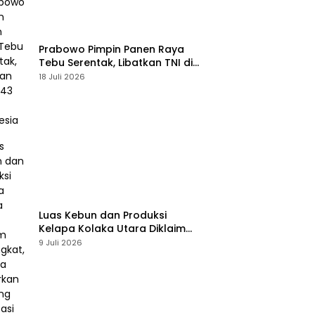
Prabowo Pimpin Panen Raya
Tebu Serentak, Libatkan TNI di
43 Titik Indonesia
18 Juli 2026
Luas Kebun dan Produksi
Kelapa Kolaka Utara Diklaim
Meningkat, Pemda Tawarkan
9 Juli 2026
Peluang Investasi