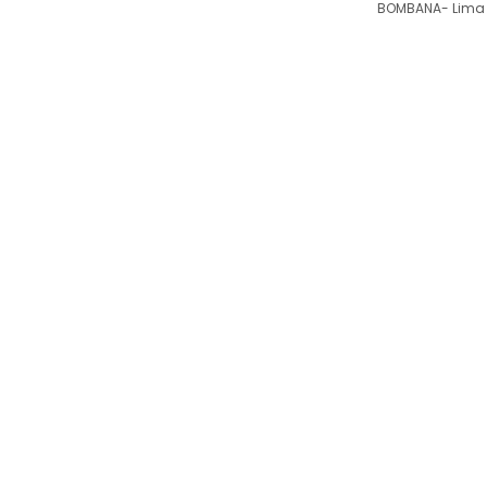
BOMBANA- Lima 
Siaran
Publik