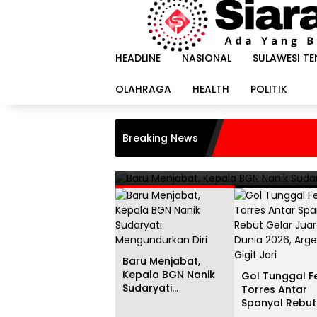
Langsung
ke
konten
HEADLINE
NASIONAL
SULAWESI T
OLAHRAGA
HEALTH
POLITIK
HEADLINE
i
Gol Tunggal Ferran Torr
Breaking News
Juara Dunia 2026, Argent
20 Juli 2026
Baru Menjabat,
Kepala BGN Nanik
Gol Tunggal F
Sudaryati
Torres Antar
Mengundurkan Diri
Spanyol Rebut
Gelar Juara D