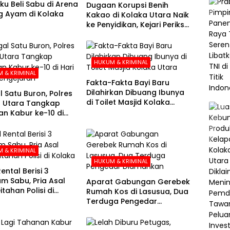
u Beli Sabu di Arena
Dugaan Korupsi Benih
 Ayam di Kolaka
Kakao di Kolaka Utara Naik
ke Penyidikan, Kejari Periksa
Sejumlah Pihak
HUKUM & KRIMINAL
 & KRIMINAL
Fakta-Fakta Bayi Baru
Dilahirkan Dibuang Ibunya
l Satu Buron, Polres
di Toilet Masjid Kolaka
 Utara Tangkap
Utara
n Kabur ke-10 di
e-21 Pengejaran
 & KRIMINAL
HUKUM & KRIMINAL
ental Berisi 3
am Sabu, Pria Asal
Aparat Gabungan Gerebek
tahan Polisi di
Rumah Kos di Lasusua, Dua
a
Terduga Pengedar
Diamankan