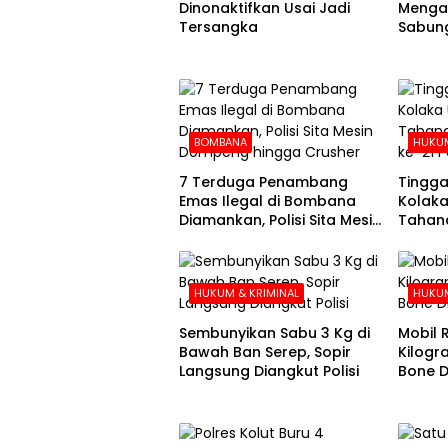
Dinonaktifkan Usai Jadi
Mengak
Tersangka
Sabung
BOMBANA
HUKUM
7 Terduga Penambang
Tingga
Emas Ilegal di Bombana
Kolaka
Diamankan, Polisi Sita Mesin
Tahana
Dompeng hingga Crusher
Hari k
HUKUM & KRIMINAL
HUKUM
Sembunyikan Sabu 3 Kg di
Mobil R
Bawah Ban Serep, Sopir
Kilogr
Langsung Diangkut Polisi
Bone Di
Kolak