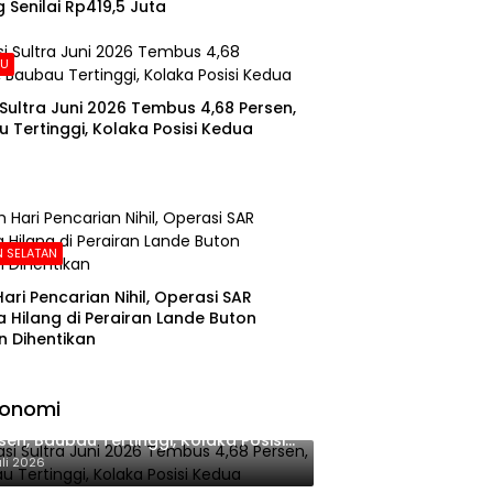
 Senilai Rp419,5 Juta
AU
i Sultra Juni 2026 Tembus 4,68 Persen,
 Tertinggi, Kolaka Posisi Kedua
 SELATAN
Hari Pencarian Nihil, Operasi SAR
 Hilang di Perairan Lande Buton
n Dihentikan
konomi
lasi Sultra Juni 2026 Tembus 4,68
sen, Baubau Tertinggi, Kolaka Posisi
dua
uli 2026