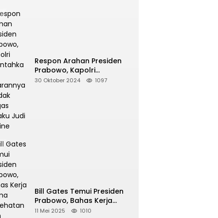
Respon Arahan Presiden
Prabowo, Kapolri
Perintahkan Jajarannya
30 Oktober 2024
1097
Tindak Tegas Pelaku Judi
Online
Bill Gates Temui Presiden
Prabowo, Bahas Kerja
Sama Kesehatan dan
11 Mei 2025
1010