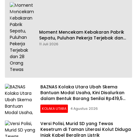
Moment Mencekam Kebakaran Pabrik
Sepatu, Puluhan Pekerja Terjebak dan
28 Orang Tewas
11 Juli 2026
BAZNAS Kolaka Utara Ubah Skema
Bantuan Modal Usaha, Kini Disalurkan
dalam Bentuk Barang Senilai Rp419,5
Juta
KOLAKA UTARA
4 Agustus 2026
Versi Polisi, Murid SD yang Tewas
Kesetrum di Taman Literasi Kolut Diduga
Injak Kabel Beraliran Listrik