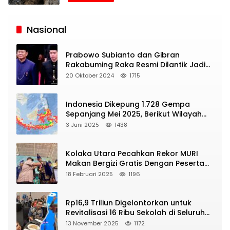
Siaran
Publik
Nasional
Prabowo Subianto dan Gibran
Rakabuming Raka Resmi Dilantik Jadi
Presiden dan Wapres RI
20 Oktober 2024
1715
Indonesia Dikepung 1.728 Gempa
Sepanjang Mei 2025, Berikut Wilayah
Yang Intens Diguncang!
3 Juni 2025
1438
Kolaka Utara Pecahkan Rekor MURI
Makan Bergizi Gratis Dengan Peserta
Terbanyak
18 Februari 2025
1196
Rp16,9 Triliun Digelontorkan untuk
Revitalisasi 16 Ribu Sekolah di Seluruh
Indonesia
13 November 2025
1172