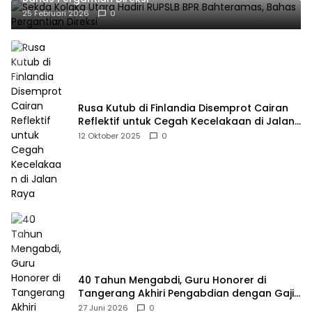
25 Februari 2026
0
Rusa Kutub di Finlandia Disemprot Cairan
Reflektif untuk Cegah Kecelakaan di Jalan
Raya
12 Oktober 2025
0
40 Tahun Mengabdi, Guru Honorer di
Tangerang Akhiri Pengabdian dengan Gaji
Rp414 Ribu
27 Juni 2026
0