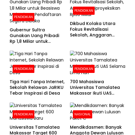
PENDIDIKAN
PENDIDIKAN
Dikbud Kolaka Utara
Fokus Revitalisasi
Gubernur Sultra
Sekolah, Anggaran
Gunakan Uang Pribadi
Diproyeksikan Rp30
Rp 1,8 Miliar untuk
Miliar
Beasiswa Mahasiswa,
Pendaftaran Segera
Dibuka
PENDIDIKAN
PENDIDIKAN
Tiga Hari Tanpa Internet,
700 Mahasiswa
Sekolah Relawan JaRIKU
Universitas Tamalatea
Tebar Inspirasi di Desa
Makassar Ikuti UAS
Selama Lima Hari
PENDIDIKAN
NASIONAL
Universitas Tamalatea
Mendikdasmen: Banyak
Makassar Target 600
Anggota Dewan Lulusan