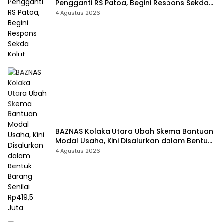
Pengganti RS Patoa, Begini Respons Sekda
Kolut
4 Agustus 2026
BAZNAS Kolaka Utara Ubah Skema Bantuan
Modal Usaha, Kini Disalurkan dalam Bentuk
Barang Senilai Rp419,5 Juta
4 Agustus 2026