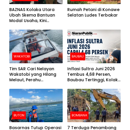
BAZNAS Kolaka Utara
Rumah Petani di Konawe
Ubah Skema Bantuan
Selatan Ludes Terbakar
Modal Usaha, Kini
Disalurkan dalam Bentuk
Barang Senilai Rp419,5
Juta
WAKATOBI
BAUBAU
Tim SAR Cari Nelayan
Inflasi Sultra Juni 2026
Wakatobi yang Hilang
Tembus 4,68 Persen,
Melaut, Perahu
Baubau Tertinggi, Kolaka
Ditemukan Mengapung
Posisi Kedua
Kemasukan Air
BUTON
BOMBANA
Basarnas Tutup Operasi
7 Terduga Penambang