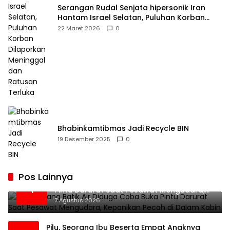
Serangan Rudal Senjata hipersonik Iran
Hantam Israel Selatan, Puluhan Korban
Dilaporkan Meninggal dan Ratusan Terluka
22 Maret 2026
0
Bhabinkamtibmas Jadi Recycle BIN
19 Desember 2025
0
Pos Lainnya
Penumpang Batik Air Diduga Coba Buka
1
Pintu Darurat Saat Pesawat Mengudara,
Kepanikan Pecah di Dalam Kabin
7 Agustus 2026
Pilu, Seorang Ibu Beserta Empat Anaknya