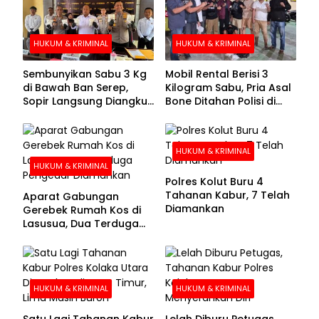
HUKUM & KRIMINAL
HUKUM & KRIMINAL
Sembunyikan Sabu 3 Kg
Mobil Rental Berisi 3
di Bawah Ban Serep,
Kilogram Sabu, Pria Asal
Sopir Langsung Diangkut
Bone Ditahan Polisi di
Polisi
Kolaka
HUKUM & KRIMINAL
HUKUM & KRIMINAL
Polres Kolut Buru 4
Tahanan Kabur, 7 Telah
Aparat Gabungan
Diamankan
Gerebek Rumah Kos di
Lasusua, Dua Terduga
Pengedar Diamankan
HUKUM & KRIMINAL
HUKUM & KRIMINAL
Satu Lagi Tahanan Kabur
Lelah Diburu Petugas,