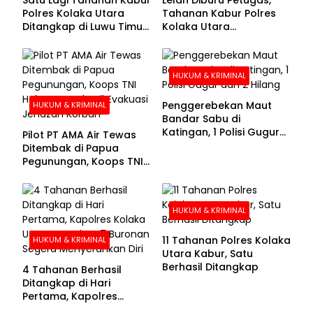
Polres Kolaka Utara
Tahanan Kabur Polres
Ditangkap di Luwu Timur,
Kolaka Utara
Lima Masih Buron
Menyerahkan Diri
HUKUM & KRIMINAL
Penggerebekan Maut
HUKUM & KRIMINAL
Bandar Sabu di
Katingan, 1 Polisi Gugur
Pilot PT AMA Air Tewas
dan 2 Hilang
Ditembak di Papua
Pegunungan, Koops TNI
Habema Berhasil
Evakuasi Jenazah
Korban
HUKUM & KRIMINAL
11 Tahanan Polres Kolaka
HUKUM & KRIMINAL
Utara Kabur, Satu
Berhasil Ditangkap
4 Tahanan Berhasil
Ditangkap di Hari
Pertama, Kapolres
Kolaka Utara Sarankan 7