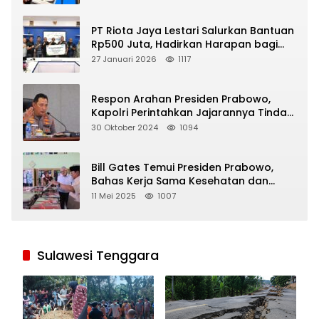
PT Riota Jaya Lestari Salurkan Bantuan
Rp500 Juta, Hadirkan Harapan bagi
Korban Bencana di Sumatera
27 Januari 2026
1117
Respon Arahan Presiden Prabowo,
Kapolri Perintahkan Jajarannya Tindak
Tegas Pelaku Judi Online
30 Oktober 2024
1094
Bill Gates Temui Presiden Prabowo,
Bahas Kerja Sama Kesehatan dan
Program Makan Bergizi Gratis
11 Mei 2025
1007
Sulawesi Tenggara