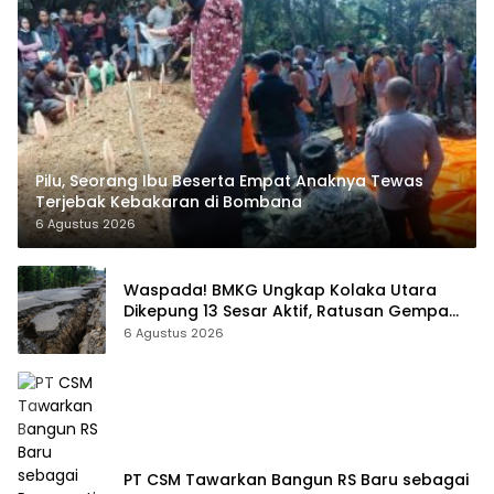
Pilu, Seorang Ibu Beserta Empat Anaknya Tewas
Terjebak Kebakaran di Bombana
6 Agustus 2026
Waspada! BMKG Ungkap Kolaka Utara
Dikepung 13 Sesar Aktif, Ratusan Gempa
Sudah Terekam
6 Agustus 2026
PT CSM Tawarkan Bangun RS Baru sebagai