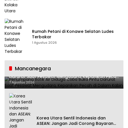
Rumah Petani di Konawe Selatan Ludes
Terbakar
1 Agustus 2026
Mancanegara
Penumpang Batik Air Diduga Coba Buka Pintu
Darurat Saat Pesawat Mengudara, Kepanikan Pecah
di Dalam Kabin
7 Agustus 2026
Korea Utara Sentil Indonesia dan
ASEAN: Jangan Jadi Corong Bayaran