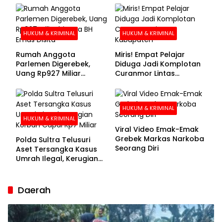
Buronan Segera
Menyerahkan Diri
HUKUM & KRIMINAL
HUKUM & KRIMINAL
Rumah Anggota
Miris! Empat Pelajar
Parlemen Digerebek,
Diduga Jadi Komplotan
Uang Rp927 Miliar
Curanmor Lintas
hingga BH Emas Disita
Kabupaten
HUKUM & KRIMINAL
HUKUM & KRIMINAL
Viral Video Emak-Emak
Grebek Markas Narkoba
Polda Sultra Telusuri
Seorang Diri
Aset Tersangka Kasus
Umrah Ilegal, Kerugian
Korban Capai Rp7 Miliar
Daerah