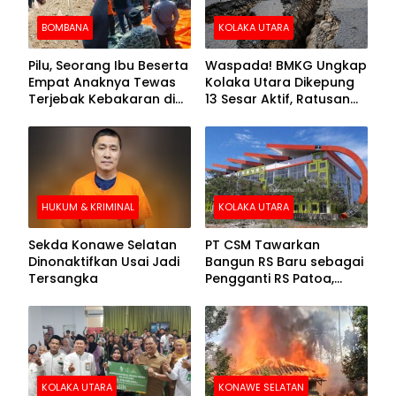
BOMBANA
KOLAKA UTARA
Pilu, Seorang Ibu Beserta
Waspada! BMKG Ungkap
Empat Anaknya Tewas
Kolaka Utara Dikepung
Terjebak Kebakaran di
13 Sesar Aktif, Ratusan
Bombana
Gempa Sudah Terekam
HUKUM & KRIMINAL
KOLAKA UTARA
Sekda Konawe Selatan
PT CSM Tawarkan
Dinonaktifkan Usai Jadi
Bangun RS Baru sebagai
Tersangka
Pengganti RS Patoa,
Begini Respons Sekda
Kolut
KOLAKA UTARA
KONAWE SELATAN