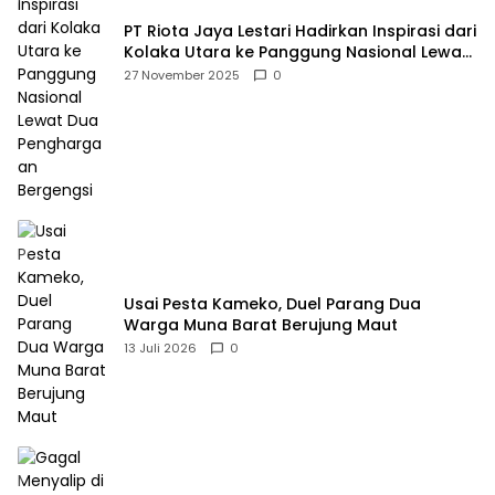
PT Riota Jaya Lestari Hadirkan Inspirasi dari
Kolaka Utara ke Panggung Nasional Lewat
Dua Penghargaan Bergengsi
27 November 2025
0
Usai Pesta Kameko, Duel Parang Dua
Warga Muna Barat Berujung Maut
13 Juli 2026
0