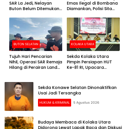
SAR La Jedi, Nelayan
Emas Ilegal di Bombana
Buton Belum Ditemukan
Diamankan, Polisi Sita
Setelah Sepekan Dicari
Mesin Dompeng hingga
Crusher
BUTON SELATAN
KOLAKA UTARA
Tujuh Hari Pencarian
Sekda Kolaka Utara
Nihil, Operasi SAR Remaja
Pimpin Persiapan HUT
Hilang di Perairan Lande
Ke-81 RI, Upacara
Buton Selatan Dihentikan
Dipusatkan di Lasusua
Sekda Konawe Selatan Dinonaktifkan
Usai Jadi Tersangka
HUKUM & KRIMINAL
5 Agustus 2026
Budaya Membaca di Kolaka Utara
Didorong Lewat Lapak Baca dan Diskusi