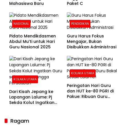
Mahasiswa Baru
Paket C
NASIONAL
PENDIDIKAN
Pidato Mendikdasmen
Guru Harus Fokus
Abdul Mu’ti untuk Hari
Mengajar, Bukan
Guru Nasional 2025
Disibukkan Administrasi
KOLAKA UTARA
KOLAKA UTARA
Peringatan Hari Guru
dan HUT ke-80 PGRI di
Dari Kisah Jepang ke
Pakue: Ribuan Guru
Lapangan Lalume: Pj
Bakal Sesaki Lalume!
Sekda Kolut Ingatkan
Guru sebagai
Penyangga Peradaban
Ragam
Sekda Kolaka Utara Hadiri RUPSLB BPR Bahteramas,
Bahas Pergantian Direksi