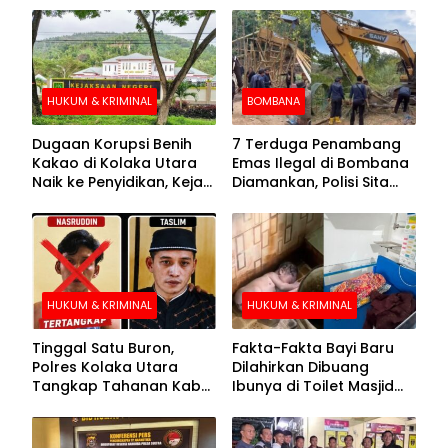
HUKUM & KRIMINAL
BOMBANA
Dugaan Korupsi Benih
7 Terduga Penambang
Kakao di Kolaka Utara
Emas Ilegal di Bombana
Naik ke Penyidikan, Kejari
Diamankan, Polisi Sita
Periksa Sejumlah Pihak
Mesin Dompeng hingga
Crusher
HUKUM & KRIMINAL
HUKUM & KRIMINAL
Tinggal Satu Buron,
Fakta-Fakta Bayi Baru
Polres Kolaka Utara
Dilahirkan Dibuang
Tangkap Tahanan Kabur
Ibunya di Toilet Masjid
ke-10 di Hari ke-21
Kolaka Utara
Pengejaran