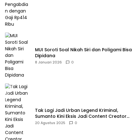
MUI Soroti Soal Nikah Siri dan Poligami Bisa
Dipidana
8 Januari 2026
0
Tak Lagi Jadi Urban Legend Kriminal,
Sumanto Kini Eksis Jadi Content Creator
Mukbang
20 Agustus 2025
0