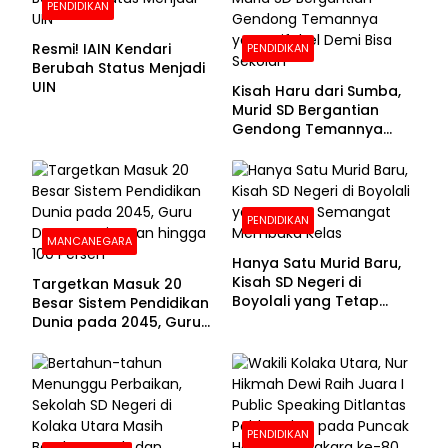
PENDIDIKAN
Resmi! IAIN Kendari
PENDIDIKAN
Berubah Status Menjadi
UIN
Kisah Haru dari Sumba,
Murid SD Bergantian
Gendong Temannya
yang Difabel Demi Bisa
Sekolah
PENDIDIKAN
MANCANEGARA
Hanya Satu Murid Baru,
Kisah SD Negeri di
Targetkan Masuk 20
Boyolali yang Tetap
Besar Sistem Pendidikan
Semangat Membuka
Dunia pada 2045, Guru
Kelas
Dapat Tunjangan hingga
100 Persen
PENDIDIKAN