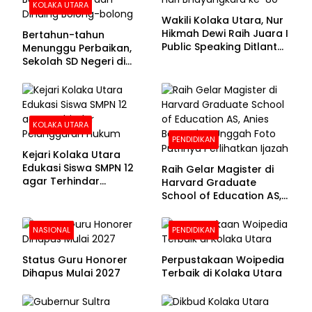
KOLAKA UTARA
Wakili Kolaka Utara, Nur
Hikmah Dewi Raih Juara I
Bertahun-tahun
Public Speaking Ditlantas
Menunggu Perbaikan,
Polda Sultra pada
Sekolah SD Negeri di
Puncak Hari
Kolaka Utara Masih
Bhayangkara ke-80
Beralas Tanah dan
Dinding Bolong-bolong
KOLAKA UTARA
PENDIDIKAN
Kejari Kolaka Utara
Edukasi Siswa SMPN 12
Raih Gelar Magister di
agar Terhindar
Harvard Graduate
Pelanggaran Hukum
School of Education AS,
Anies Baswedan Unggah
Foto Putrinya Perlihatkan
NASIONAL
PENDIDIKAN
Ijazah
Status Guru Honorer
Perpustakaan Woipedia
Dihapus Mulai 2027
Terbaik di Kolaka Utara