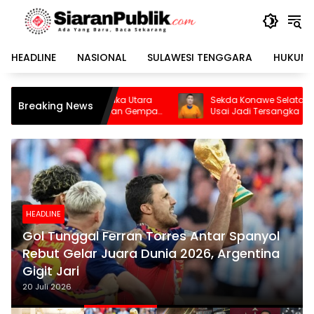
Langsung
ke
konten
HEADLINE
NASIONAL
SULAWESI TENGGARA
HUKUM 
 Utara
Sekda Konawe Selatan Dinonaktifkan
B
Breaking News
an Gempa
Usai Jadi Tersangka
D
HEADLINE
Gol Tunggal Ferran Torres Antar Spanyol
Rebut Gelar Juara Dunia 2026, Argentina
Gigit Jari
20 Juli 2026