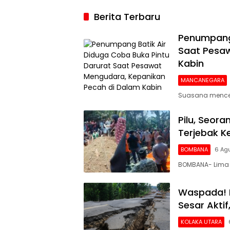
2026, Argenti
Berita Terbaru
Gigit Jari
Penumpang 
Saat Pesaw
Kabin
MANCANEGARA
Suasana mencek
Pilu, Seor
Terjebak 
BOMBANA
6 Ag
BOMBANA- Lima 
Waspada! 
Sesar Akti
KOLAKA UTARA