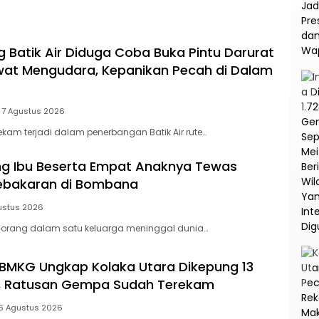
na
Korupsi dan TPPU PT
Asabri
Batik Air Diduga Coba Buka Pintu Darurat
at Mengudara, Kepanikan Pecah di Dalam
7 Agustus 2026
am terjadi dalam penerbangan Batik Air rute…
ang Ibu Beserta Empat Anaknya Tewas
Kebakaran di Bombana
ustus 2026
orang dalam satu keluarga meninggal dunia…
BMKG Ungkap Kolaka Utara Dikepung 13
f, Ratusan Gempa Sudah Terekam
6 Agustus 2026