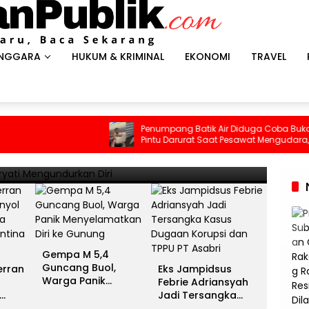
ENGGARA
HUKUM & KRIMINAL
EKONOMI
TRAVEL
HEADLI
es Antar Spanyol Rebut Gelar
Gem
Penumpang Batik Air Diduga Coba Buka
Pintu Darurat Saat Pesawat Mengudara,
ina Gigit Jari
Men
Kepanikan Pecah di Dalam Kabin
13 Juli 
Gempa M 5,4
Guncang Buol,
erran
Eks Jampidsus
Warga Panik
Febrie Adriansyah
Menyelamatkan Diri
Jadi Tersangka
ke Gunung
unia
Kasus Dugaan