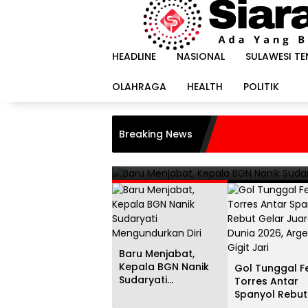
Langsung
ke
konten
HEADLINE
NASIONAL
SULAWESI T
OLAHRAGA
HEALTH
POLITIK
HEADLINE
i
Gol Tunggal Ferran Torr
Breaking News
Juara Dunia 2026, Argent
20 Juli 2026
Baru Menjabat,
Kepala BGN Nanik
Gol Tunggal F
Sudaryati
Torres Antar
Mengundurkan Diri
Spanyol Rebut
Gelar Juara D