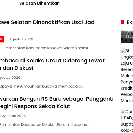
Selatan Dihentikan
we Selatan Dinonaktifkan Usai Jadi
E
Inf
Per
Ke
31 J
AL
5 Agustus 2026
 – Pemerintah Kabupaten Konawe Selatan resmi…
baca di Kolaka Utara Didorong Lewat
 dan Diskusi
gustus 2026
– Upaya menumbuhkan budaya membaca di…
arkan Bangun RS Baru sebagai Pengganti
Begini Respons Sekda Kolut
4 Agustus 2026
 Pemerintah Kabupaten Kolaka Utara merespons…