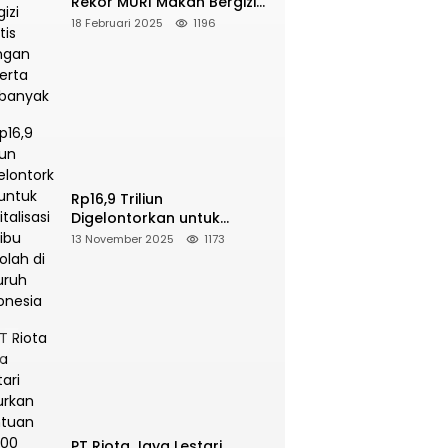
Rekor MURI Makan Bergizi
Gratis Dengan Peserta
18 Februari 2025
1196
Terbanyak
Rp16,9 Triliun
Digelontorkan untuk
Revitalisasi 16 Ribu Sekolah
13 November 2025
1173
di Seluruh Indonesia
PT Riota Jaya Lestari