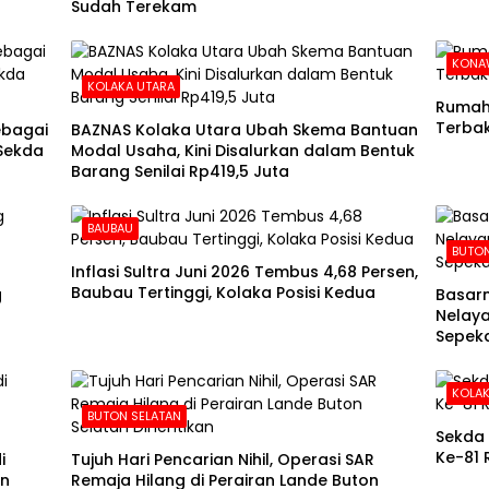
Sudah Terekam
KONA
KOLAKA UTARA
Rumah 
Terba
ebagai
BAZNAS Kolaka Utara Ubah Skema Bantuan
 Sekda
Modal Usaha, Kini Disalurkan dalam Bentuk
Barang Senilai Rp419,5 Juta
BAUBAU
BUTO
Inflasi Sultra Juni 2026 Tembus 4,68 Persen,
Baubau Tertinggi, Kolaka Posisi Kedua
g
Basarn
Nelaya
Sepeka
KOLAK
BUTON SELATAN
Sekda 
Ke-81 
i
Tujuh Hari Pencarian Nihil, Operasi SAR
in
Remaja Hilang di Perairan Lande Buton