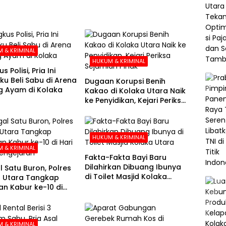
 & KRIMINAL
HUKUM & KRIMINAL
s Polisi, Pria Ini
u Beli Sabu di Arena
Dugaan Korupsi Benih
 Ayam di Kolaka
Kakao di Kolaka Utara Naik
ke Penyidikan, Kejari Periksa
Sejumlah Pihak
HUKUM & KRIMINAL
 & KRIMINAL
Fakta-Fakta Bayi Baru
Dilahirkan Dibuang Ibunya
l Satu Buron, Polres
di Toilet Masjid Kolaka
 Utara Tangkap
Utara
n Kabur ke-10 di
e-21 Pengejaran
 & KRIMINAL