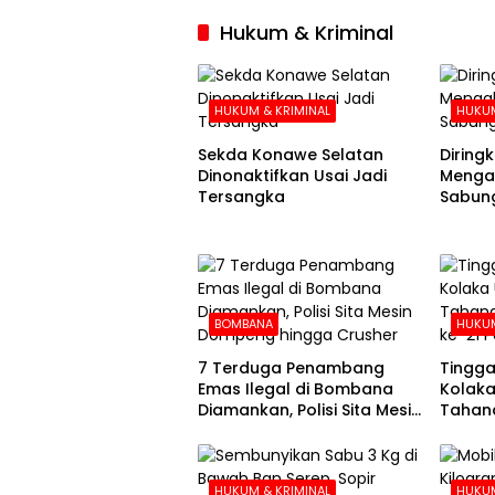
Hukum & Kriminal
HUKUM & KRIMINAL
HUKUM
Sekda Konawe Selatan
Diringku
Dinonaktifkan Usai Jadi
Mengak
Tersangka
Sabung
BOMBANA
HUKUM
7 Terduga Penambang
Tingga
Emas Ilegal di Bombana
Kolaka
Diamankan, Polisi Sita Mesin
Tahana
Dompeng hingga Crusher
Hari k
HUKUM & KRIMINAL
HUKUM