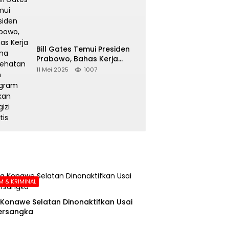
Bill Gates Temui Presiden
Prabowo, Bahas Kerja
Sama Kesehatan dan
11 Mei 2025
1007
Program Makan Bergizi
Gratis
 & KRIMINAL
Konawe Selatan Dinonaktifkan Usai
ersangka