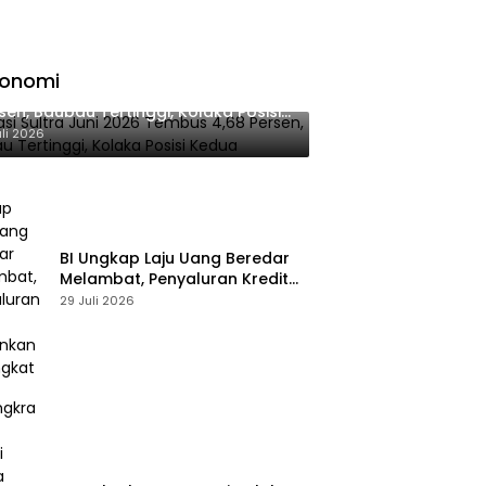
konomi
lasi Sultra Juni 2026 Tembus 4,68
sen, Baubau Tertinggi, Kolaka Posisi
dua
uli 2026
BI Ungkap Laju Uang Beredar
Melambat, Penyaluran Kredit
Perbankan Meningkat
29 Juli 2026