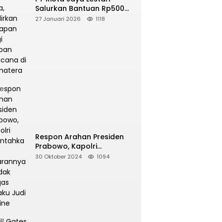
Salurkan Bantuan Rp500
Juta, Hadirkan Harapan
27 Januari 2026
1118
bagi Korban Bencana di
Sumatera
Respon Arahan Presiden
Prabowo, Kapolri
Perintahkan Jajarannya
30 Oktober 2024
1094
Tindak Tegas Pelaku Judi
Online