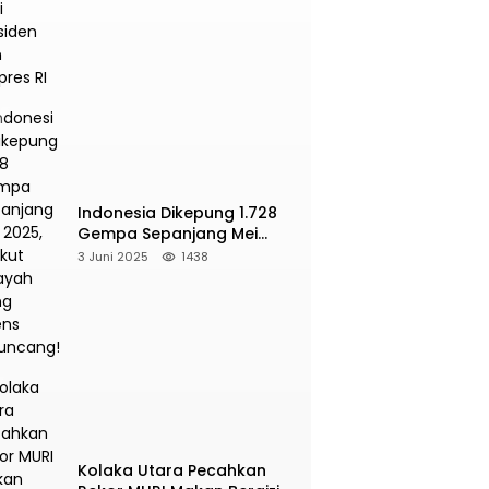
Presiden dan Wapres RI
Indonesia Dikepung 1.728
Gempa Sepanjang Mei
2025, Berikut Wilayah Yang
3 Juni 2025
1438
Intens Diguncang!
Kolaka Utara Pecahkan