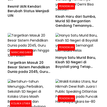
Resmi! IAIN Kendari
PENDIDIKAN
Berubah Status Menjadi
UIN
Kisah Haru dari Sumba,
Murid SD Bergantian
Gendong Temannya
yang Difabel Demi Bisa
Sekolah
PENDIDIKAN
MANCANEGARA
Hanya Satu Murid Baru,
Kisah SD Negeri di
Targetkan Masuk 20
Boyolali yang Tetap
Besar Sistem Pendidikan
Semangat Membuka
Dunia pada 2045, Guru
Kelas
Dapat Tunjangan hingga
100 Persen
PENDIDIKAN
KOLAKA UTARA