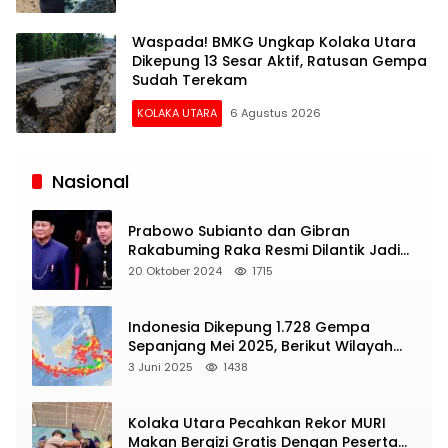
Waspada! BMKG Ungkap Kolaka Utara
Dikepung 13 Sesar Aktif, Ratusan Gempa
Sudah Terekam
KOLAKA UTARA
6 Agustus 2026
Siaran
Publik
Nasional
Prabowo Subianto dan Gibran
Rakabuming Raka Resmi Dilantik Jadi
Presiden dan Wapres RI
20 Oktober 2024
1715
Indonesia Dikepung 1.728 Gempa
Sepanjang Mei 2025, Berikut Wilayah
Yang Intens Diguncang!
3 Juni 2025
1438
Kolaka Utara Pecahkan Rekor MURI
Makan Bergizi Gratis Dengan Peserta