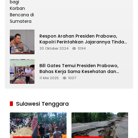
Respon Arahan Presiden Prabowo,
Kapolri Perintahkan Jajarannya Tindak
Tegas Pelaku Judi Online
30 Oktober 2024
1094
Bill Gates Temui Presiden Prabowo,
Bahas Kerja Sama Kesehatan dan
Program Makan Bergizi Gratis
11 Mei 2025
1007
Sulawesi Tenggara