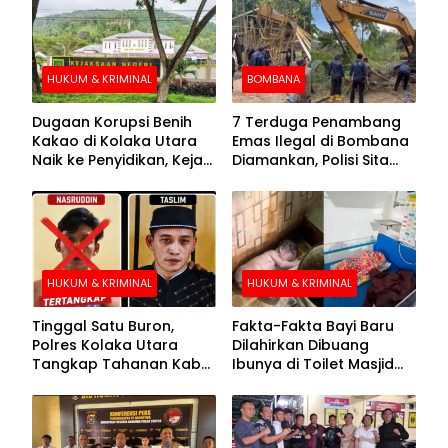
HUKUM & KRIMINAL
BOMBANA
Dugaan Korupsi Benih
7 Terduga Penambang
Kakao di Kolaka Utara
Emas Ilegal di Bombana
Naik ke Penyidikan, Kejari
Diamankan, Polisi Sita
Periksa Sejumlah Pihak
Mesin Dompeng hingga
Crusher
HUKUM & KRIMINAL
HUKUM & KRIMINAL
Tinggal Satu Buron,
Fakta-Fakta Bayi Baru
Polres Kolaka Utara
Dilahirkan Dibuang
Tangkap Tahanan Kabur
Ibunya di Toilet Masjid
ke-10 di Hari ke-21
Kolaka Utara
Pengejaran