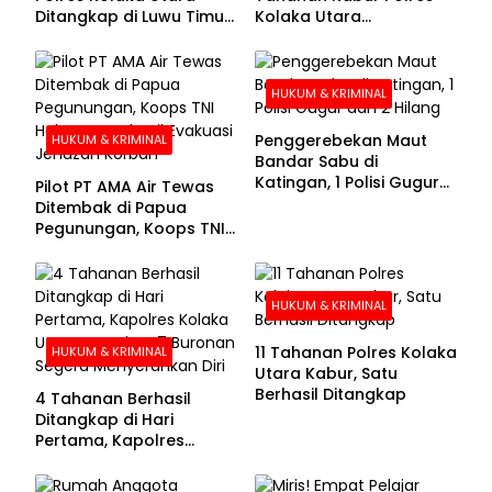
Ditangkap di Luwu Timur,
Kolaka Utara
Lima Masih Buron
Menyerahkan Diri
HUKUM & KRIMINAL
Penggerebekan Maut
HUKUM & KRIMINAL
Bandar Sabu di
Katingan, 1 Polisi Gugur
Pilot PT AMA Air Tewas
dan 2 Hilang
Ditembak di Papua
Pegunungan, Koops TNI
Habema Berhasil
Evakuasi Jenazah
Korban
HUKUM & KRIMINAL
11 Tahanan Polres Kolaka
HUKUM & KRIMINAL
Utara Kabur, Satu
Berhasil Ditangkap
4 Tahanan Berhasil
Ditangkap di Hari
Pertama, Kapolres
Kolaka Utara Sarankan 7
Buronan Segera