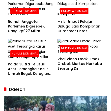
Menyerahkan Diri
HUKUM & KRIMINAL
HUKUM & KRIMINAL
Rumah Anggota
Miris! Empat Pelajar
Parlemen Digerebek,
Diduga Jadi Komplotan
Uang Rp927 Miliar
Curanmor Lintas
hingga BH Emas Disita
Kabupaten
HUKUM & KRIMINAL
HUKUM & KRIMINAL
Viral Video Emak-Emak
Grebek Markas Narkoba
Polda Sultra Telusuri
Seorang Diri
Aset Tersangka Kasus
Umrah Ilegal, Kerugian
Korban Capai Rp7 Miliar
Daerah