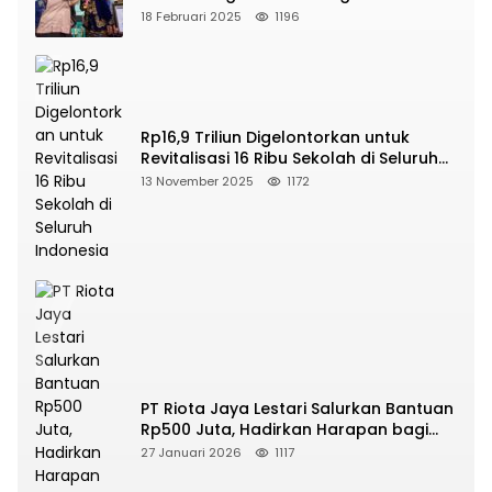
Terbanyak
18 Februari 2025
1196
Rp16,9 Triliun Digelontorkan untuk
Revitalisasi 16 Ribu Sekolah di Seluruh
Indonesia
13 November 2025
1172
PT Riota Jaya Lestari Salurkan Bantuan
Rp500 Juta, Hadirkan Harapan bagi
Korban Bencana di Sumatera
27 Januari 2026
1117