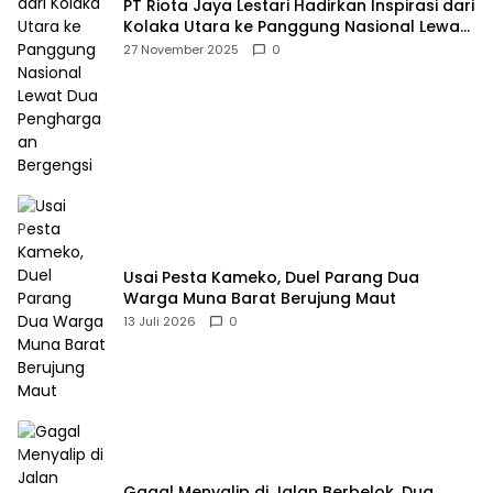
PT Riota Jaya Lestari Hadirkan Inspirasi dari
Kolaka Utara ke Panggung Nasional Lewat
Dua Penghargaan Bergengsi
27 November 2025
0
Usai Pesta Kameko, Duel Parang Dua
Warga Muna Barat Berujung Maut
13 Juli 2026
0
Gagal Menyalip di Jalan Berbelok, Dua