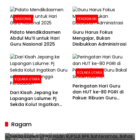
NASIONAL
PENDIDIKAN
Pidato Mendikdasmen
Guru Harus Fokus
Abdul Mu’ti untuk Hari
Mengajar, Bukan
Guru Nasional 2025
Disibukkan Administrasi
KOLAKA UTARA
KOLAKA UTARA
Peringatan Hari Guru
dan HUT ke-80 PGRI di
Dari Kisah Jepang ke
Pakue: Ribuan Guru
Lapangan Lalume: Pj
Bakal Sesaki Lalume!
Sekda Kolut Ingatkan
Guru sebagai
Penyangga Peradaban
Ragam
Sekda Kolaka Utara Hadiri RUPSLB BPR Bahteramas,
Bahas Pergantian Direksi
25 Februari 2026
0