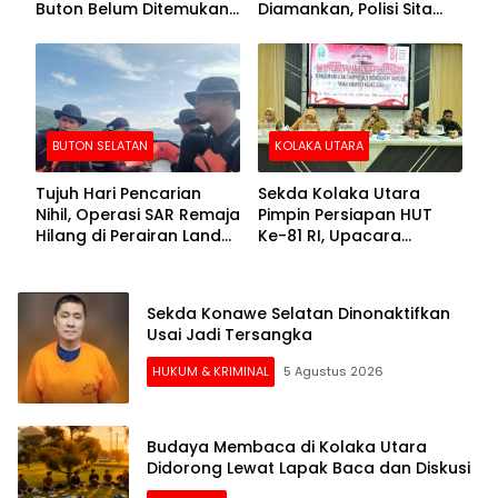
Buton Belum Ditemukan
Diamankan, Polisi Sita
Setelah Sepekan Dicari
Mesin Dompeng hingga
Crusher
BUTON SELATAN
KOLAKA UTARA
Tujuh Hari Pencarian
Sekda Kolaka Utara
Nihil, Operasi SAR Remaja
Pimpin Persiapan HUT
Hilang di Perairan Lande
Ke-81 RI, Upacara
Buton Selatan Dihentikan
Dipusatkan di Lasusua
Sekda Konawe Selatan Dinonaktifkan
Usai Jadi Tersangka
HUKUM & KRIMINAL
5 Agustus 2026
Budaya Membaca di Kolaka Utara
Didorong Lewat Lapak Baca dan Diskusi