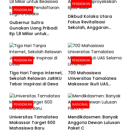
PENDIDIKAN
PENDIDIKAN
Dikbud Kolaka Utara
Fokus Revitalisasi
Gubernur Sultra
Sekolah, Anggaran
Gunakan Uang Pribadi
Diproyeksikan Rp30
Rp 1,8 Miliar untuk
Miliar
Beasiswa Mahasiswa,
Pendaftaran Segera
Dibuka
PENDIDIKAN
PENDIDIKAN
Tiga Hari Tanpa Internet,
700 Mahasiswa
Sekolah Relawan JaRIKU
Universitas Tamalatea
Tebar Inspirasi di Desa
Makassar Ikuti UAS
Selama Lima Hari
PENDIDIKAN
NASIONAL
Universitas Tamalatea
Mendikdasmen: Banyak
Makassar Target 600
Anggota Dewan Lulusan
Mahasiswa Baru
Paket C