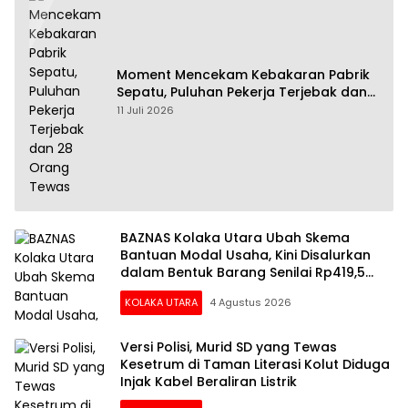
Moment Mencekam Kebakaran Pabrik
Sepatu, Puluhan Pekerja Terjebak dan
28 Orang Tewas
11 Juli 2026
BAZNAS Kolaka Utara Ubah Skema
Bantuan Modal Usaha, Kini Disalurkan
dalam Bentuk Barang Senilai Rp419,5
Juta
KOLAKA UTARA
4 Agustus 2026
Versi Polisi, Murid SD yang Tewas
Kesetrum di Taman Literasi Kolut Diduga
Injak Kabel Beraliran Listrik