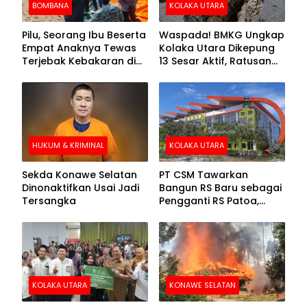
BOMBANA
KOLAKA UTARA
Pilu, Seorang Ibu Beserta
Waspada! BMKG Ungkap
Empat Anaknya Tewas
Kolaka Utara Dikepung
Terjebak Kebakaran di
13 Sesar Aktif, Ratusan
Bombana
Gempa Sudah Terekam
HUKUM & KRIMINAL
KOLAKA UTARA
Sekda Konawe Selatan
PT CSM Tawarkan
Dinonaktifkan Usai Jadi
Bangun RS Baru sebagai
Tersangka
Pengganti RS Patoa,
Begini Respons Sekda
Kolut
KOLAKA UTARA
KONAWE SELATAN