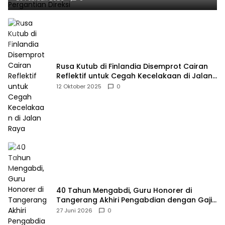
Rusa Kutub di Finlandia Disemprot Cairan
Reflektif untuk Cegah Kecelakaan di Jalan
Raya
12 Oktober 2025
0
40 Tahun Mengabdi, Guru Honorer di
Tangerang Akhiri Pengabdian dengan Gaji
Rp414 Ribu
27 Juni 2026
0