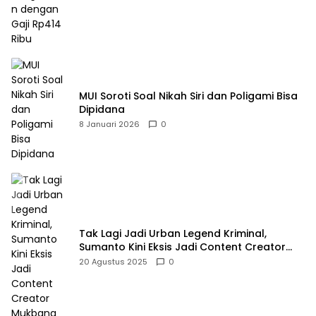
MUI Soroti Soal Nikah Siri dan Poligami Bisa
Dipidana
8 Januari 2026
0
Tak Lagi Jadi Urban Legend Kriminal,
Sumanto Kini Eksis Jadi Content Creator
Mukbang
20 Agustus 2025
0