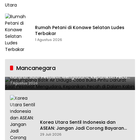
Rumah Petani di Konawe Selatan Ludes
Terbakar
1 Agustus 2026
Mancanegara
Penumpang Batik Air Diduga Coba Buka Pintu
Darurat Saat Pesawat Mengudara, Kepanikan Pecah
di Dalam Kabin
7 Agustus 2026
Korea Utara Sentil Indonesia dan
ASEAN: Jangan Jadi Corong Bayaran
Amerika Serikat
29 Juli 2026