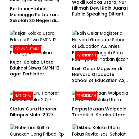
Wakili Kolaka Utara, Nur
Hikmah Dewi Raih Juara I
Bertahun-tahun
Public Speaking Ditlantas
Menunggu Perbaikan,
Polda Sultra pada
Sekolah SD Negeri di
Puncak Hari
Kolaka Utara Masih
Bhayangkara ke-80
Beralas Tanah dan
Dinding Bolong-bolong
KOLAKA UTARA
PENDIDIKAN
Kejari Kolaka Utara
Edukasi Siswa SMPN 12
Raih Gelar Magister di
agar Terhindar
Harvard Graduate
Pelanggaran Hukum
School of Education AS,
Anies Baswedan Unggah
Foto Putrinya Perlihatkan
NASIONAL
PENDIDIKAN
Ijazah
Status Guru Honorer
Perpustakaan Woipedia
Dihapus Mulai 2027
Terbaik di Kolaka Utara