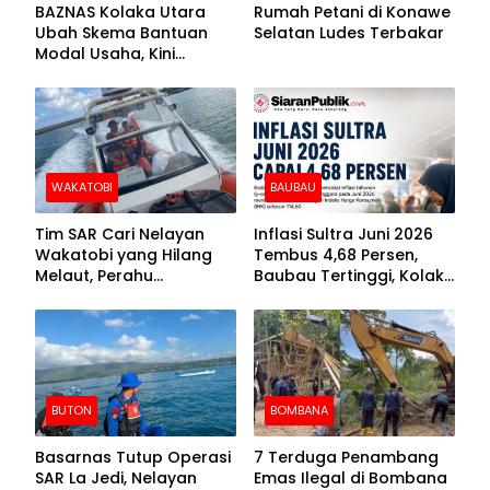
BAZNAS Kolaka Utara
Rumah Petani di Konawe
Ubah Skema Bantuan
Selatan Ludes Terbakar
Modal Usaha, Kini
Disalurkan dalam Bentuk
Barang Senilai Rp419,5
Juta
WAKATOBI
BAUBAU
Tim SAR Cari Nelayan
Inflasi Sultra Juni 2026
Wakatobi yang Hilang
Tembus 4,68 Persen,
Melaut, Perahu
Baubau Tertinggi, Kolaka
Ditemukan Mengapung
Posisi Kedua
Kemasukan Air
BUTON
BOMBANA
Basarnas Tutup Operasi
7 Terduga Penambang
SAR La Jedi, Nelayan
Emas Ilegal di Bombana