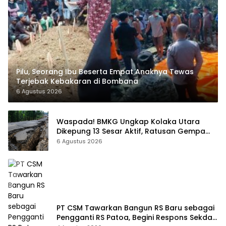
Pilu, Seorang Ibu Beserta Empat Anaknya Tewas
Terjebak Kebakaran di Bombana
6 Agustus 2026
Waspada! BMKG Ungkap Kolaka Utara
Dikepung 13 Sesar Aktif, Ratusan Gempa
Sudah Terekam
6 Agustus 2026
PT CSM Tawarkan Bangun RS Baru sebagai
Pengganti RS Patoa, Begini Respons Sekda