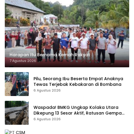
Harapan Itu Bernama Kemah Rakyat
7 Agustus 2026
Pilu, Seorang Ibu Beserta Empat Anaknya
Tewas Terjebak Kebakaran di Bombana
6 Agustus 2026
Waspada! BMKG Ungkap Kolaka Utara
Dikepung 13 Sesar Aktif, Ratusan Gempa
Sudah Terekam
6 Agustus 2026