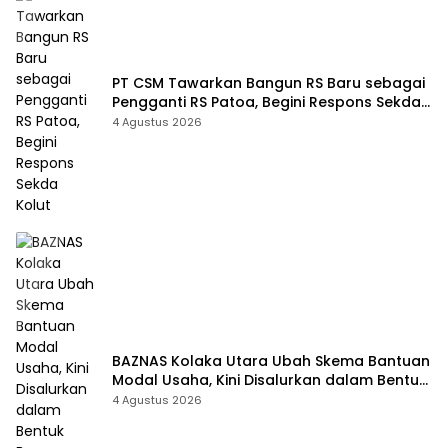
PT CSM Tawarkan Bangun RS Baru sebagai
Pengganti RS Patoa, Begini Respons Sekda
Kolut
4 Agustus 2026
BAZNAS Kolaka Utara Ubah Skema Bantuan
Modal Usaha, Kini Disalurkan dalam Bentuk
Barang Senilai Rp419,5 Juta
4 Agustus 2026