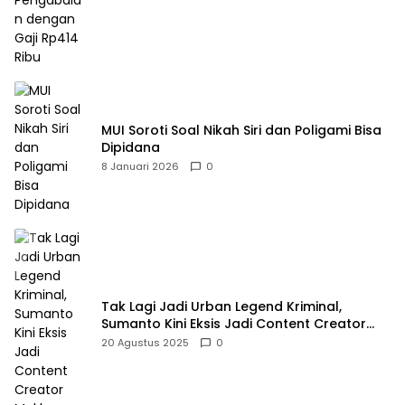
MUI Soroti Soal Nikah Siri dan Poligami Bisa
Dipidana
8 Januari 2026
0
Tak Lagi Jadi Urban Legend Kriminal,
Sumanto Kini Eksis Jadi Content Creator
Mukbang
20 Agustus 2025
0