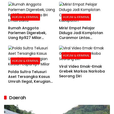
Buronan Segera
Menyerahkan Diri
HUKUM & KRIMINAL
HUKUM & KRIMINAL
Rumah Anggota
Miris! Empat Pelajar
Parlemen Digerebek,
Diduga Jadi Komplotan
Uang Rp927 Miliar
Curanmor Lintas
hingga BH Emas Disita
Kabupaten
HUKUM & KRIMINAL
HUKUM & KRIMINAL
Viral Video Emak-Emak
Grebek Markas Narkoba
Polda Sultra Telusuri
Seorang Diri
Aset Tersangka Kasus
Umrah Ilegal, Kerugian
Korban Capai Rp7 Miliar
Daerah