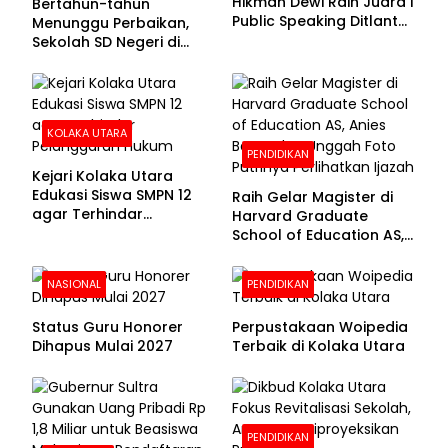
Hikmah Dewi Raih Juara I
Bertahun-tahun
Public Speaking Ditlantas
Menunggu Perbaikan,
Polda Sultra pada
Sekolah SD Negeri di
Puncak Hari
Kolaka Utara Masih
Bhayangkara ke-80
Beralas Tanah dan
Dinding Bolong-bolong
KOLAKA UTARA
PENDIDIKAN
Kejari Kolaka Utara
Edukasi Siswa SMPN 12
Raih Gelar Magister di
agar Terhindar
Harvard Graduate
Pelanggaran Hukum
School of Education AS,
Anies Baswedan Unggah
Foto Putrinya Perlihatkan
NASIONAL
PENDIDIKAN
Ijazah
Status Guru Honorer
Perpustakaan Woipedia
Dihapus Mulai 2027
Terbaik di Kolaka Utara
PENDIDIKAN