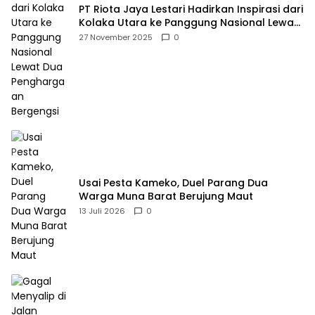
PT Riota Jaya Lestari Hadirkan Inspirasi dari
Kolaka Utara ke Panggung Nasional Lewat
Dua Penghargaan Bergengsi
27 November 2025
0
Usai Pesta Kameko, Duel Parang Dua
Warga Muna Barat Berujung Maut
13 Juli 2026
0