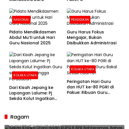
NASIONAL
PENDIDIKAN
Pidato Mendikdasmen
Guru Harus Fokus
Abdul Mu’ti untuk Hari
Mengajar, Bukan
Guru Nasional 2025
Disibukkan Administrasi
KOLAKA UTARA
KOLAKA UTARA
Peringatan Hari Guru
dan HUT ke-80 PGRI di
Dari Kisah Jepang ke
Pakue: Ribuan Guru
Lapangan Lalume: Pj
Bakal Sesaki Lalume!
Sekda Kolut Ingatkan
Guru sebagai
Penyangga Peradaban
Ragam
Sekda Kolaka Utara Hadiri RUPSLB BPR Bahteramas,
Bahas Pergantian Direksi