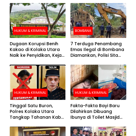
HUKUM & KRIMINAL
BOMBANA
Dugaan Korupsi Benih
7 Terduga Penambang
Kakao di Kolaka Utara
Emas Ilegal di Bombana
Naik ke Penyidikan, Kejari
Diamankan, Polisi Sita
Periksa Sejumlah Pihak
Mesin Dompeng hingga
Crusher
HUKUM & KRIMINAL
HUKUM & KRIMINAL
Tinggal Satu Buron,
Fakta-Fakta Bayi Baru
Polres Kolaka Utara
Dilahirkan Dibuang
Tangkap Tahanan Kabur
Ibunya di Toilet Masjid
ke-10 di Hari ke-21
Kolaka Utara
Pengejaran