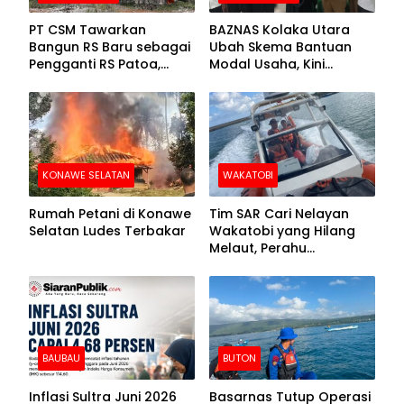
PT CSM Tawarkan
BAZNAS Kolaka Utara
Bangun RS Baru sebagai
Ubah Skema Bantuan
Pengganti RS Patoa,
Modal Usaha, Kini
Begini Respons Sekda
Disalurkan dalam Bentuk
Kolut
Barang Senilai Rp419,5
Juta
KONAWE SELATAN
WAKATOBI
Rumah Petani di Konawe
Tim SAR Cari Nelayan
Selatan Ludes Terbakar
Wakatobi yang Hilang
Melaut, Perahu
Ditemukan Mengapung
Kemasukan Air
BAUBAU
BUTON
Inflasi Sultra Juni 2026
Basarnas Tutup Operasi