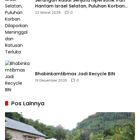
Serangan Rudal Senjata hipersonik Iran
Hantam Israel Selatan, Puluhan Korban
Dilaporkan Meninggal dan Ratusan Terluka
22 Maret 2026
0
Bhabinkamtibmas Jadi Recycle BIN
19 Desember 2025
0
Pos Lainnya