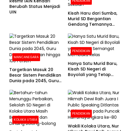
Resmi! IAIN Kendari
PENDIDIKAN
Berubah Status Menjadi
UIN
Kisah Haru dari Sumba,
Murid SD Bergantian
Gendong Temannya
yang Difabel Demi Bisa
Sekolah
PENDIDIKAN
MANCANEGARA
Hanya Satu Murid Baru,
Kisah SD Negeri di
Targetkan Masuk 20
Boyolali yang Tetap
Besar Sistem Pendidikan
Semangat Membuka
Dunia pada 2045, Guru
Kelas
Dapat Tunjangan hingga
100 Persen
PENDIDIKAN
KOLAKA UTARA
Wakili Kolaka Utara, Nur