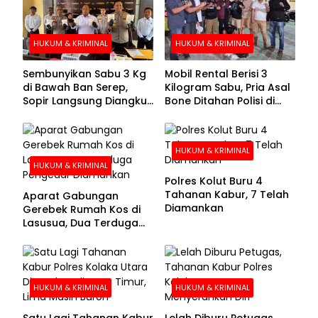
HUKUM & KRIMINAL
HUKUM & KRIMINAL
Sembunyikan Sabu 3 Kg
Mobil Rental Berisi 3
di Bawah Ban Serep,
Kilogram Sabu, Pria Asal
Sopir Langsung Diangkut
Bone Ditahan Polisi di
Polisi
Kolaka
HUKUM & KRIMINAL
HUKUM & KRIMINAL
Polres Kolut Buru 4
Tahanan Kabur, 7 Telah
Aparat Gabungan
Diamankan
Gerebek Rumah Kos di
Lasusua, Dua Terduga
Pengedar Diamankan
HUKUM & KRIMINAL
HUKUM & KRIMINAL
Satu Lagi Tahanan Kabur
Lelah Diburu Petugas,