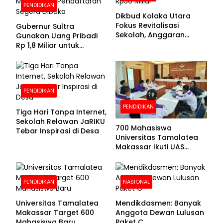
PENDIDIKAN
Dikbud Kolaka Utara
Fokus Revitalisasi
Gubernur Sultra
Sekolah, Anggaran
Gunakan Uang Pribadi
Diproyeksikan Rp30
Rp 1,8 Miliar untuk
Miliar
Beasiswa Mahasiswa,
Pendaftaran Segera
Dibuka
PENDIDIKAN
PENDIDIKAN
Tiga Hari Tanpa Internet,
Sekolah Relawan JaRIKU
700 Mahasiswa
Tebar Inspirasi di Desa
Universitas Tamalatea
Makassar Ikuti UAS
Selama Lima Hari
PENDIDIKAN
NASIONAL
Universitas Tamalatea
Mendikdasmen: Banyak
Makassar Target 600
Anggota Dewan Lulusan
Mahasiswa Baru
Paket C