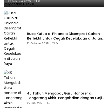
25 Februari 2026
0
Rusa Kutub di Finlandia Disemprot Cairan
Reflektif untuk Cegah Kecelakaan di Jalan
Raya
12 Oktober 2025
0
40 Tahun Mengabdi, Guru Honorer di
Tangerang Akhiri Pengabdian dengan Gaji
Rp414 Ribu
27 Juni 2026
0