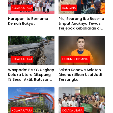
KOLAKA UTARA
BOMBANA
Harapan Itu Bernama
Pilu, Seorang Ibu Beserta
Kemah Rakyat
Empat Anaknya Tewas
Terjebak Kebakaran di
Bombana
KOLAKA UTARA
HUKUM & KRIMINAL
Waspada! BMKG Ungkap
Sekda Konawe Selatan
Kolaka Utara Dikepung
Dinonaktifkan Usai Jadi
13 Sesar Aktif, Ratusan
Tersangka
Gempa Sudah Terekam
KOLAKA UTARA
KOLAKA UTARA