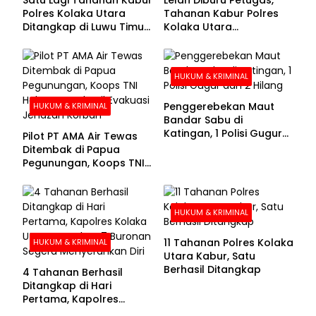
Polres Kolaka Utara
Tahanan Kabur Polres
Ditangkap di Luwu Timur,
Kolaka Utara
Lima Masih Buron
Menyerahkan Diri
HUKUM & KRIMINAL
Penggerebekan Maut
HUKUM & KRIMINAL
Bandar Sabu di
Katingan, 1 Polisi Gugur
Pilot PT AMA Air Tewas
dan 2 Hilang
Ditembak di Papua
Pegunungan, Koops TNI
Habema Berhasil
Evakuasi Jenazah
Korban
HUKUM & KRIMINAL
11 Tahanan Polres Kolaka
HUKUM & KRIMINAL
Utara Kabur, Satu
Berhasil Ditangkap
4 Tahanan Berhasil
Ditangkap di Hari
Pertama, Kapolres
Kolaka Utara Sarankan 7