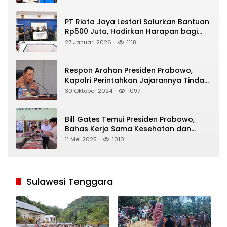
PT Riota Jaya Lestari Salurkan Bantuan
Rp500 Juta, Hadirkan Harapan bagi
Korban Bencana di Sumatera
27 Januari 2026
1118
Respon Arahan Presiden Prabowo,
Kapolri Perintahkan Jajarannya Tindak
Tegas Pelaku Judi Online
30 Oktober 2024
1097
Bill Gates Temui Presiden Prabowo,
Bahas Kerja Sama Kesehatan dan
Program Makan Bergizi Gratis
11 Mei 2025
1010
Sulawesi Tenggara