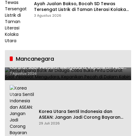
Ayah Jualan Bakso, Bocah SD Tewas
Tersengat Listrik di Taman Literasi Kolaka
Utara
3 Agustus 2026
Mancanegara
Penumpang Batik Air Diduga Coba Buka Pintu
Darurat Saat Pesawat Mengudara, Kepanikan Pecah
di Dalam Kabin
7 Agustus 2026
Korea Utara Sentil Indonesia dan
ASEAN: Jangan Jadi Corong Bayaran
Amerika Serikat
29 Juli 2026