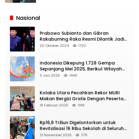
Siaran
Publik
Nasional
Prabowo Subianto dan Gibran
Rakabuming Raka Resmi Dilantik Jadi
Presiden dan Wapres RI
20 Oktober 2024
1720
Indonesia Dikepung 1.728 Gempa
Sepanjang Mei 2025, Berikut Wilayah
Yang Intens Diguncang!
3 Juni 2025
1440
Kolaka Utara Pecahkan Rekor MURI
Makan Bergizi Gratis Dengan Peserta
Terbanyak
18 Februari 2025
1198
Rp16,9 Triliun Digelontorkan untuk
Revitalisasi 16 Ribu Sekolah di Seluruh
Indonesia
13 November 2025
1175