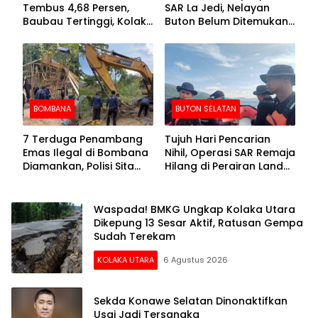
Tembus 4,68 Persen,
SAR La Jedi, Nelayan
Baubau Tertinggi, Kolaka
Buton Belum Ditemukan
Posisi Kedua
Setelah Sepekan Dicari
BOMBANA
BUTON SELATAN
7 Terduga Penambang
Tujuh Hari Pencarian
Emas Ilegal di Bombana
Nihil, Operasi SAR Remaja
Diamankan, Polisi Sita
Hilang di Perairan Lande
Mesin Dompeng hingga
Buton Selatan Dihentikan
Crusher
Waspada! BMKG Ungkap Kolaka Utara
Dikepung 13 Sesar Aktif, Ratusan Gempa
Sudah Terekam
KOLAKA UTARA
6 Agustus 2026
Sekda Konawe Selatan Dinonaktifkan
Usai Jadi Tersangka