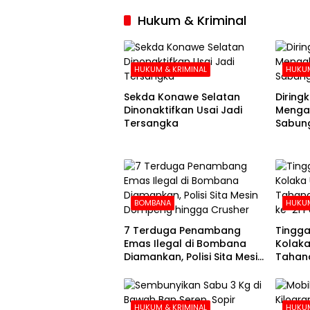
Hukum & Kriminal
HUKUM & KRIMINAL
HUKUM
Sekda Konawe Selatan
Diringku
Dinonaktifkan Usai Jadi
Mengak
Tersangka
Sabung
BOMBANA
HUKUM
7 Terduga Penambang
Tingga
Emas Ilegal di Bombana
Kolaka
Diamankan, Polisi Sita Mesin
Tahana
Dompeng hingga Crusher
Hari k
HUKUM & KRIMINAL
HUKUM