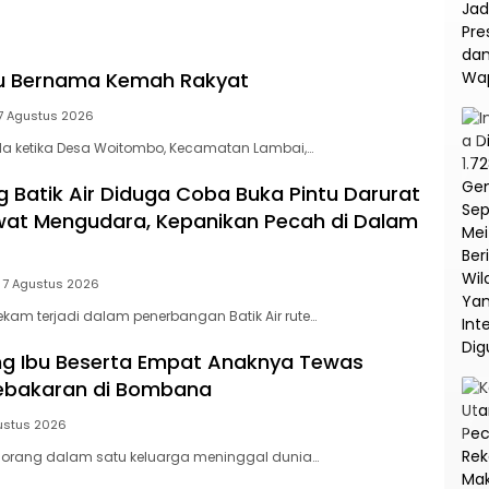
na
Korupsi dan TPPU PT
Asabri
tu Bernama Kemah Rakyat
7 Agustus 2026
a ketika Desa Woitombo, Kecamatan Lambai,…
Batik Air Diduga Coba Buka Pintu Darurat
at Mengudara, Kepanikan Pecah di Dalam
7 Agustus 2026
am terjadi dalam penerbangan Batik Air rute…
ang Ibu Beserta Empat Anaknya Tewas
Kebakaran di Bombana
ustus 2026
orang dalam satu keluarga meninggal dunia…