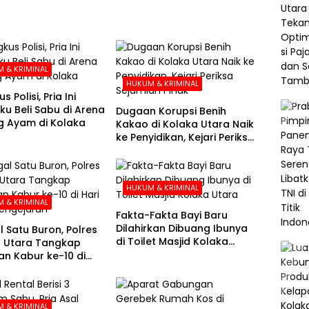
 & KRIMINAL
HUKUM & KRIMINAL
s Polisi, Pria Ini
u Beli Sabu di Arena
Dugaan Korupsi Benih
 Ayam di Kolaka
Kakao di Kolaka Utara Naik
ke Penyidikan, Kejari Periksa
Sejumlah Pihak
HUKUM & KRIMINAL
 & KRIMINAL
Fakta-Fakta Bayi Baru
Dilahirkan Dibuang Ibunya
l Satu Buron, Polres
di Toilet Masjid Kolaka
 Utara Tangkap
Utara
n Kabur ke-10 di
e-21 Pengejaran
 & KRIMINAL