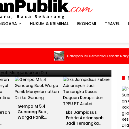
ENGGARA
HUKUM & KRIMINAL
EKONOMI
TRAVEL
HEADLI
es Antar Spanyol Rebut Gelar
Gem
Harapan Itu Bernama Kemah Rakyat
ina Gigit Jari
Men
13 Juli 
Gempa M 5,4
Guncang Buol,
erran
Eks Jampidsus
Warga Panik
Febrie Adriansyah
Menyelamatkan Diri
Jadi Tersangka
ke Gunung
unia
Kasus Dugaan