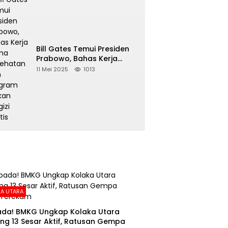
Bill Gates Temui Presiden
Prabowo, Bahas Kerja
Sama Kesehatan dan
11 Mei 2025
1013
Program Makan Bergizi
Gratis
A UTARA
da! BMKG Ungkap Kolaka Utara
ng 13 Sesar Aktif, Ratusan Gempa