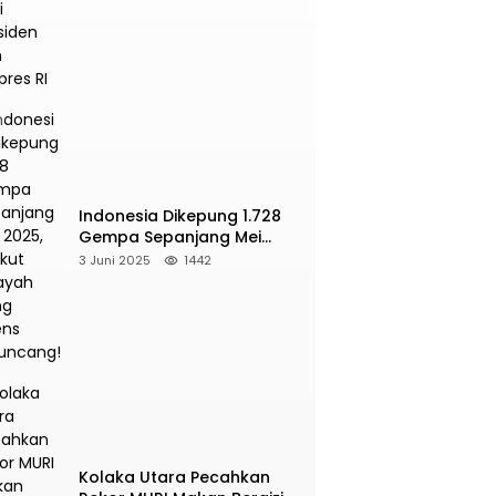
Presiden dan Wapres RI
Indonesia Dikepung 1.728
Gempa Sepanjang Mei
2025, Berikut Wilayah Yang
3 Juni 2025
1442
Intens Diguncang!
Kolaka Utara Pecahkan