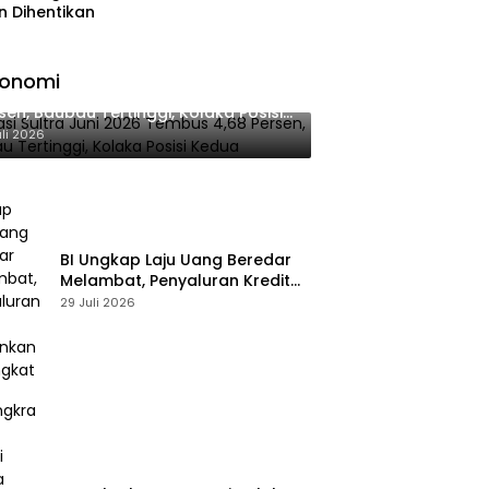
n Dihentikan
konomi
lasi Sultra Juni 2026 Tembus 4,68
sen, Baubau Tertinggi, Kolaka Posisi
dua
uli 2026
BI Ungkap Laju Uang Beredar
Melambat, Penyaluran Kredit
Perbankan Meningkat
29 Juli 2026