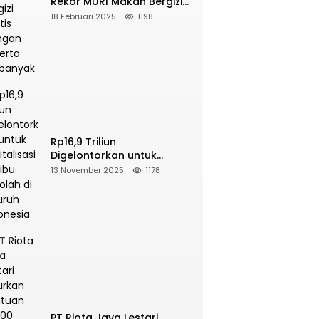
Rekor MURI Makan Bergizi
Gratis Dengan Peserta
18 Februari 2025
1198
Terbanyak
Rp16,9 Triliun
Digelontorkan untuk
Revitalisasi 16 Ribu Sekolah
13 November 2025
1178
di Seluruh Indonesia
PT Riota Jaya Lestari