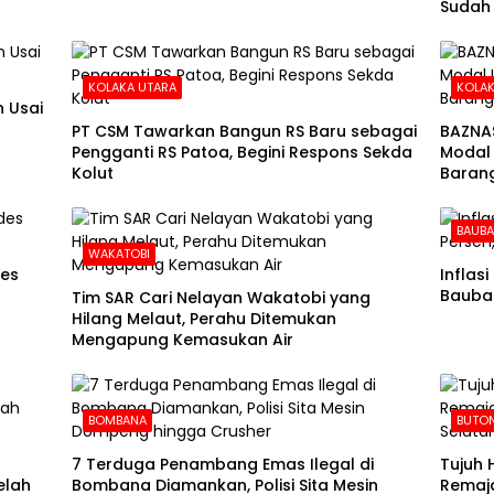
Sudah
KOLAKA UTARA
KOLAK
 Usai
PT CSM Tawarkan Bangun RS Baru sebagai
BAZNA
Pengganti RS Patoa, Begini Respons Sekda
Modal 
Kolut
Barang
BAUB
WAKATOBI
des
Inflas
Baubau
Tim SAR Cari Nelayan Wakatobi yang
Hilang Melaut, Perahu Ditemukan
Mengapung Kemasukan Air
BOMBANA
BUTON
7 Terduga Penambang Emas Ilegal di
Tujuh 
elah
Bombana Diamankan, Polisi Sita Mesin
Remaja