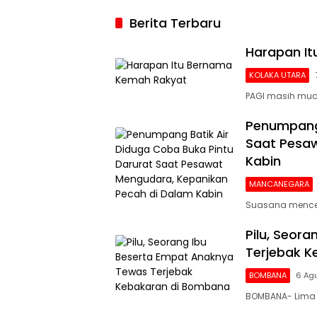
2026, Argenti
Berita Terbaru
Gigit Jari
Harapan I
KOLAKA UTARA
PAGI masih mud
Penumpang 
Saat Pesaw
Kabin
MANCANEGARA
Suasana mencek
Pilu, Seor
Terjebak 
BOMBANA
6 Ag
BOMBANA- Lima 
Siaran