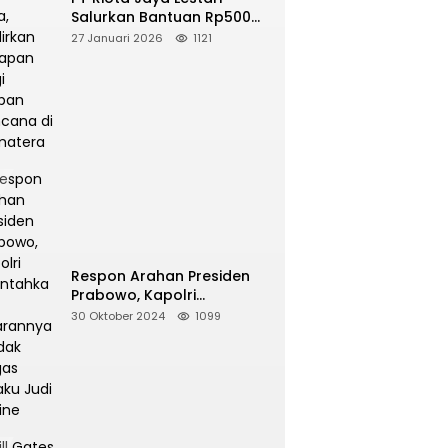
Salurkan Bantuan Rp500
Juta, Hadirkan Harapan
27 Januari 2026
1121
bagi Korban Bencana di
Sumatera
Respon Arahan Presiden
Prabowo, Kapolri
Perintahkan Jajarannya
30 Oktober 2024
1099
Tindak Tegas Pelaku Judi
Online