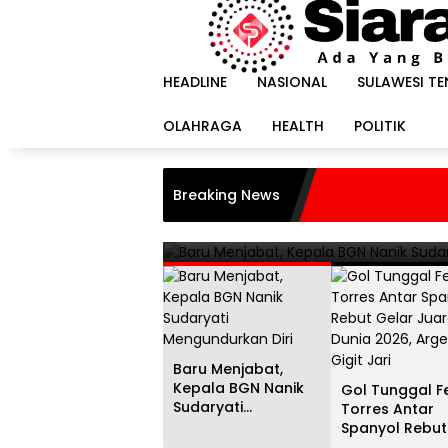
Langsung
ke
konten
HEADLINE
NASIONAL
SULAWESI T
OLAHRAGA
HEALTH
POLITIK
HEADLINE
i
Gol Tunggal Ferran Torr
Breaking News
Juara Dunia 2026, Argent
20 Juli 2026
Baru Menjabat,
Kepala BGN Nanik
Gol Tunggal F
Sudaryati
Torres Antar
Mengundurkan Diri
Spanyol Rebut
Gelar Juara D