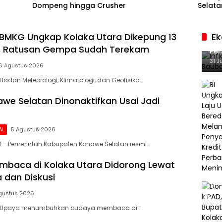
Dompeng hingga Crusher
Selata
BMKG Ungkap Kolaka Utara Dikepung 13
E
Inf
f, Ratusan Gempa Sudah Terekam
Per
Ke
31 J
6 Agustus 2026
Badan Meteorologi, Klimatologi, dan Geofisika…
we Selatan Dinonaktifkan Usai Jadi
AL
5 Agustus 2026
 – Pemerintah Kabupaten Konawe Selatan resmi…
baca di Kolaka Utara Didorong Lewat
 dan Diskusi
gustus 2026
– Upaya menumbuhkan budaya membaca di…