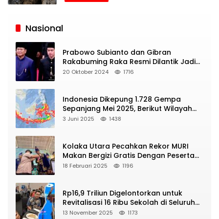
Siaran
Publik
Nasional
Prabowo Subianto dan Gibran
Rakabuming Raka Resmi Dilantik Jadi
Presiden dan Wapres RI
20 Oktober 2024
1716
Indonesia Dikepung 1.728 Gempa
Sepanjang Mei 2025, Berikut Wilayah
Yang Intens Diguncang!
3 Juni 2025
1438
Kolaka Utara Pecahkan Rekor MURI
Makan Bergizi Gratis Dengan Peserta
Terbanyak
18 Februari 2025
1196
Rp16,9 Triliun Digelontorkan untuk
Revitalisasi 16 Ribu Sekolah di Seluruh
Indonesia
13 November 2025
1173