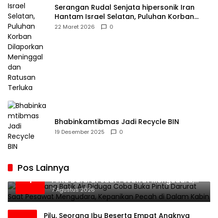
Serangan Rudal Senjata hipersonik Iran
Hantam Israel Selatan, Puluhan Korban
Dilaporkan Meninggal dan Ratusan Terluka
22 Maret 2026
0
Bhabinkamtibmas Jadi Recycle BIN
19 Desember 2025
0
Pos Lainnya
Penumpang Batik Air Diduga Coba Buka
1
Pintu Darurat Saat Pesawat Mengudara,
Kepanikan Pecah di Dalam Kabin
7 Agustus 2026
Pilu, Seorang Ibu Beserta Empat Anaknya