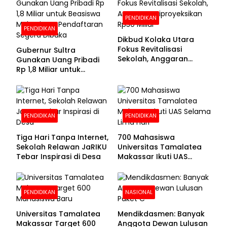
PENDIDIKAN
PENDIDIKAN
Dikbud Kolaka Utara
Fokus Revitalisasi
Gubernur Sultra
Sekolah, Anggaran
Gunakan Uang Pribadi
Diproyeksikan Rp30
Rp 1,8 Miliar untuk
Miliar
Beasiswa Mahasiswa,
Pendaftaran Segera
Dibuka
PENDIDIKAN
PENDIDIKAN
Tiga Hari Tanpa Internet,
700 Mahasiswa
Sekolah Relawan JaRIKU
Universitas Tamalatea
Tebar Inspirasi di Desa
Makassar Ikuti UAS
Selama Lima Hari
PENDIDIKAN
NASIONAL
Universitas Tamalatea
Mendikdasmen: Banyak
Makassar Target 600
Anggota Dewan Lulusan