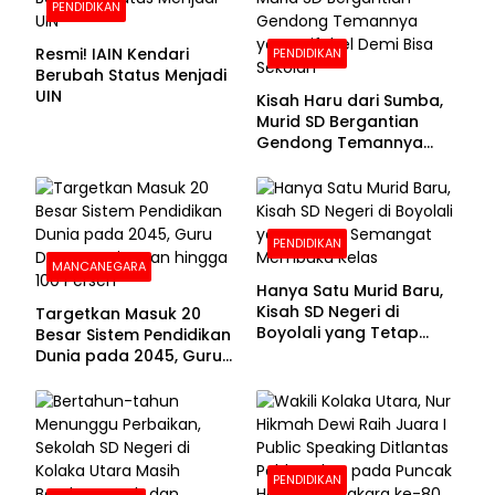
PENDIDIKAN
Resmi! IAIN Kendari
PENDIDIKAN
Berubah Status Menjadi
UIN
Kisah Haru dari Sumba,
Murid SD Bergantian
Gendong Temannya
yang Difabel Demi Bisa
Sekolah
PENDIDIKAN
MANCANEGARA
Hanya Satu Murid Baru,
Kisah SD Negeri di
Targetkan Masuk 20
Boyolali yang Tetap
Besar Sistem Pendidikan
Semangat Membuka
Dunia pada 2045, Guru
Kelas
Dapat Tunjangan hingga
100 Persen
PENDIDIKAN