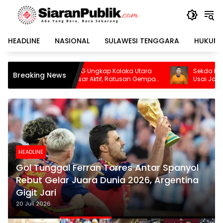
Langsung
ke
konten
HEADLINE
NASIONAL
SULAWESI TENGGARA
HUKUM 
ngkap Kolaka Utara
Sekda Konawe Selatan Dinonaktifkan
Breaking News
 Aktif, Ratusan Gempa
Usai Jadi Tersangka
HEADLINE
Gol Tunggal Ferran Torres Antar Spanyol
Rebut Gelar Juara Dunia 2026, Argentina
Gigit Jari
20 Juli 2026