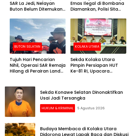
SAR La Jedi, Nelayan
Emas Ilegal di Bombana
Buton Belum Ditemukan
Diamankan, Polisi Sita
Setelah Sepekan Dicari
Mesin Dompeng hingga
Crusher
BUTON SELATAN
KOLAKA UTARA
Tujuh Hari Pencarian
Sekda Kolaka Utara
Nihil, Operasi SAR Remaja
Pimpin Persiapan HUT
Hilang di Perairan Lande
Ke-81 RI, Upacara
Buton Selatan Dihentikan
Dipusatkan di Lasusua
Sekda Konawe Selatan Dinonaktifkan
Usai Jadi Tersangka
HUKUM & KRIMINAL
5 Agustus 2026
Budaya Membaca di Kolaka Utara
Didorong Lewat Lapak Baca dan Diskusi