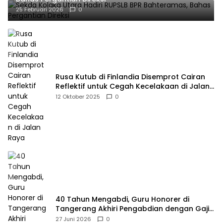
25 Februari 2026
0
Rusa Kutub di Finlandia Disemprot Cairan
Reflektif untuk Cegah Kecelakaan di Jalan
Raya
12 Oktober 2025
0
40 Tahun Mengabdi, Guru Honorer di
Tangerang Akhiri Pengabdian dengan Gaji
Rp414 Ribu
27 Juni 2026
0