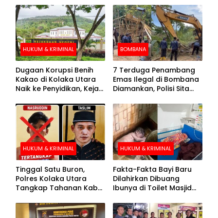
HUKUM & KRIMINAL
BOMBANA
Dugaan Korupsi Benih
7 Terduga Penambang
Kakao di Kolaka Utara
Emas Ilegal di Bombana
Naik ke Penyidikan, Kejari
Diamankan, Polisi Sita
Periksa Sejumlah Pihak
Mesin Dompeng hingga
Crusher
HUKUM & KRIMINAL
HUKUM & KRIMINAL
Tinggal Satu Buron,
Fakta-Fakta Bayi Baru
Polres Kolaka Utara
Dilahirkan Dibuang
Tangkap Tahanan Kabur
Ibunya di Toilet Masjid
ke-10 di Hari ke-21
Kolaka Utara
Pengejaran