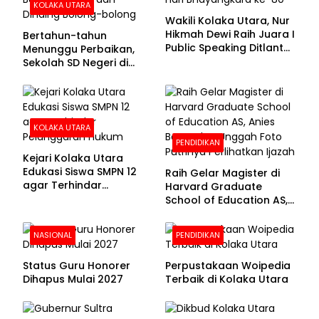
KOLAKA UTARA
Wakili Kolaka Utara, Nur
Hikmah Dewi Raih Juara I
Bertahun-tahun
Public Speaking Ditlantas
Menunggu Perbaikan,
Polda Sultra pada
Sekolah SD Negeri di
Puncak Hari
Kolaka Utara Masih
Bhayangkara ke-80
Beralas Tanah dan
Dinding Bolong-bolong
KOLAKA UTARA
PENDIDIKAN
Kejari Kolaka Utara
Edukasi Siswa SMPN 12
Raih Gelar Magister di
agar Terhindar
Harvard Graduate
Pelanggaran Hukum
School of Education AS,
Anies Baswedan Unggah
Foto Putrinya Perlihatkan
NASIONAL
PENDIDIKAN
Ijazah
Status Guru Honorer
Perpustakaan Woipedia
Dihapus Mulai 2027
Terbaik di Kolaka Utara