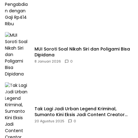
MUI Soroti Soal Nikah Siri dan Poligami Bisa
Dipidana
8 Januari 2026
0
Tak Lagi Jadi Urban Legend Kriminal,
Sumanto Kini Eksis Jadi Content Creator
Mukbang
20 Agustus 2025
0