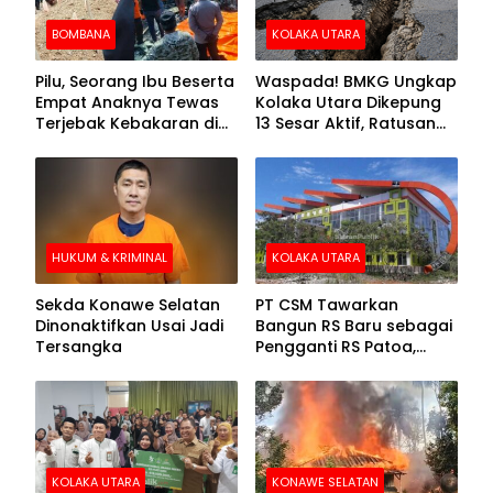
BOMBANA
KOLAKA UTARA
Pilu, Seorang Ibu Beserta
Waspada! BMKG Ungkap
Empat Anaknya Tewas
Kolaka Utara Dikepung
Terjebak Kebakaran di
13 Sesar Aktif, Ratusan
Bombana
Gempa Sudah Terekam
HUKUM & KRIMINAL
KOLAKA UTARA
Sekda Konawe Selatan
PT CSM Tawarkan
Dinonaktifkan Usai Jadi
Bangun RS Baru sebagai
Tersangka
Pengganti RS Patoa,
Begini Respons Sekda
Kolut
KOLAKA UTARA
KONAWE SELATAN