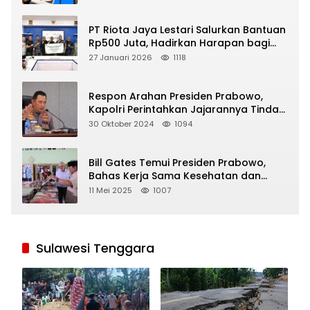
PT Riota Jaya Lestari Salurkan Bantuan
Rp500 Juta, Hadirkan Harapan bagi
Korban Bencana di Sumatera
27 Januari 2026
1118
Respon Arahan Presiden Prabowo,
Kapolri Perintahkan Jajarannya Tindak
Tegas Pelaku Judi Online
30 Oktober 2024
1094
Bill Gates Temui Presiden Prabowo,
Bahas Kerja Sama Kesehatan dan
Program Makan Bergizi Gratis
11 Mei 2025
1007
Sulawesi Tenggara