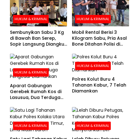
HUKUM & KRIMINAL
HUKUM & KRIMINAL
Sembunyikan Sabu 3 Kg
Mobil Rental Berisi 3
di Bawah Ban Serep,
Kilogram Sabu, Pria Asal
Sopir Langsung Diangkut
Bone Ditahan Polisi di
Polisi
Kolaka
HUKUM & KRIMINAL
HUKUM & KRIMINAL
Polres Kolut Buru 4
Tahanan Kabur, 7 Telah
Aparat Gabungan
Diamankan
Gerebek Rumah Kos di
Lasusua, Dua Terduga
Pengedar Diamankan
HUKUM & KRIMINAL
HUKUM & KRIMINAL
Satu Lagi Tahanan Kabur
Lelah Diburu Petugas,