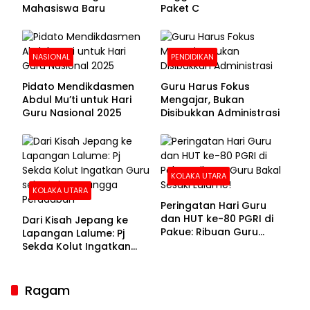
Mahasiswa Baru
Paket C
NASIONAL
PENDIDIKAN
Pidato Mendikdasmen
Guru Harus Fokus
Abdul Mu’ti untuk Hari
Mengajar, Bukan
Guru Nasional 2025
Disibukkan Administrasi
KOLAKA UTARA
KOLAKA UTARA
Peringatan Hari Guru
dan HUT ke-80 PGRI di
Dari Kisah Jepang ke
Pakue: Ribuan Guru
Lapangan Lalume: Pj
Bakal Sesaki Lalume!
Sekda Kolut Ingatkan
Guru sebagai
Penyangga Peradaban
Ragam
Sekda Kolaka Utara Hadiri RUPSLB BPR Bahteramas,
Bahas Pergantian Direksi