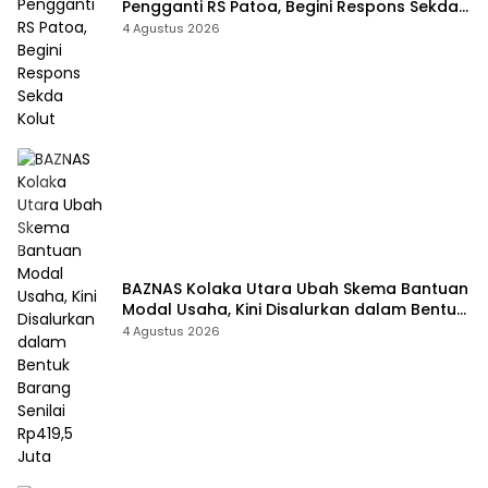
Pengganti RS Patoa, Begini Respons Sekda
Kolut
4 Agustus 2026
BAZNAS Kolaka Utara Ubah Skema Bantuan
Modal Usaha, Kini Disalurkan dalam Bentuk
Barang Senilai Rp419,5 Juta
4 Agustus 2026