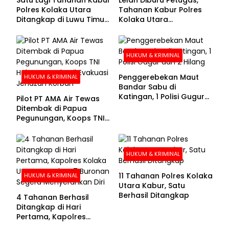
Polres Kolaka Utara
Tahanan Kabur Polres
Ditangkap di Luwu Timur,
Kolaka Utara
Lima Masih Buron
Menyerahkan Diri
HUKUM & KRIMINAL
Penggerebekan Maut
HUKUM & KRIMINAL
Bandar Sabu di
Katingan, 1 Polisi Gugur
Pilot PT AMA Air Tewas
dan 2 Hilang
Ditembak di Papua
Pegunungan, Koops TNI
Habema Berhasil
Evakuasi Jenazah
Korban
HUKUM & KRIMINAL
11 Tahanan Polres Kolaka
HUKUM & KRIMINAL
Utara Kabur, Satu
Berhasil Ditangkap
4 Tahanan Berhasil
Ditangkap di Hari
Pertama, Kapolres
Kolaka Utara Sarankan 7