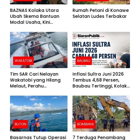
BAZNAS Kolaka Utara
Rumah Petani di Konawe
Ubah Skema Bantuan
Selatan Ludes Terbakar
Modal Usaha, Kini
Disalurkan dalam Bentuk
Barang Senilai Rp419,5
Juta
WAKATOBI
BAUBAU
Tim SAR Cari Nelayan
Inflasi Sultra Juni 2026
Wakatobi yang Hilang
Tembus 4,68 Persen,
Melaut, Perahu
Baubau Tertinggi, Kolaka
Ditemukan Mengapung
Posisi Kedua
Kemasukan Air
BUTON
BOMBANA
Basarnas Tutup Operasi
7 Terduga Penambang