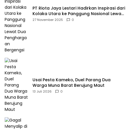
PT Riota Jaya Lestari Hadirkan Inspirasi dari
Kolaka Utara ke Panggung Nasional Lewat
Dua Penghargaan Bergengsi
27 November 2025
0
Usai Pesta Kameko, Duel Parang Dua
Warga Muna Barat Berujung Maut
13 Juli 2026
0