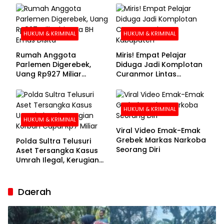
Buronan Segera
Menyerahkan Diri
HUKUM & KRIMINAL
HUKUM & KRIMINAL
Rumah Anggota
Miris! Empat Pelajar
Parlemen Digerebek,
Diduga Jadi Komplotan
Uang Rp927 Miliar
Curanmor Lintas
hingga BH Emas Disita
Kabupaten
HUKUM & KRIMINAL
HUKUM & KRIMINAL
Viral Video Emak-Emak
Grebek Markas Narkoba
Polda Sultra Telusuri
Seorang Diri
Aset Tersangka Kasus
Umrah Ilegal, Kerugian
Korban Capai Rp7 Miliar
Daerah