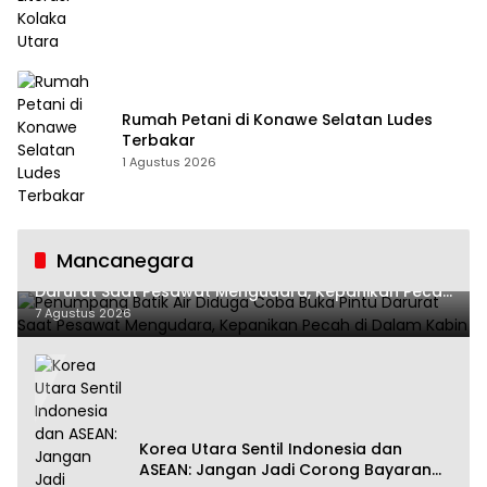
Rumah Petani di Konawe Selatan Ludes
Terbakar
1 Agustus 2026
Mancanegara
Penumpang Batik Air Diduga Coba Buka Pintu
Darurat Saat Pesawat Mengudara, Kepanikan Pecah
di Dalam Kabin
7 Agustus 2026
Korea Utara Sentil Indonesia dan
ASEAN: Jangan Jadi Corong Bayaran