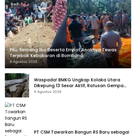
Pilu, Seorang Ibu Beserta Empat Anaknya Tewas
Terjebak Kebakaran di Bombana
6 Agustus 2026
Waspada! BMKG Ungkap Kolaka Utara
Dikepung 13 Sesar Aktif, Ratusan Gempa
Sudah Terekam
6 Agustus 2026
PT CSM Tawarkan Bangun RS Baru sebagai