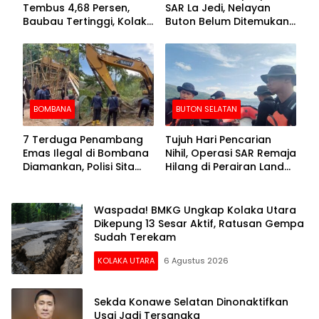
Tembus 4,68 Persen,
SAR La Jedi, Nelayan
Baubau Tertinggi, Kolaka
Buton Belum Ditemukan
Posisi Kedua
Setelah Sepekan Dicari
BOMBANA
BUTON SELATAN
7 Terduga Penambang
Tujuh Hari Pencarian
Emas Ilegal di Bombana
Nihil, Operasi SAR Remaja
Diamankan, Polisi Sita
Hilang di Perairan Lande
Mesin Dompeng hingga
Buton Selatan Dihentikan
Crusher
Waspada! BMKG Ungkap Kolaka Utara
Dikepung 13 Sesar Aktif, Ratusan Gempa
Sudah Terekam
KOLAKA UTARA
6 Agustus 2026
Sekda Konawe Selatan Dinonaktifkan
Usai Jadi Tersangka