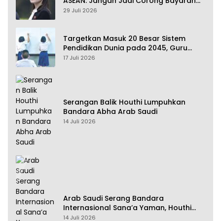
ASEAN: Jangan Jadi Corong Bayaran
Amerika Serikat
29 Juli 2026
Targetkan Masuk 20 Besar Sistem
Pendidikan Dunia pada 2045, Guru
Dapat Tunjangan hingga 100 Persen
17 Juli 2026
Serangan Balik Houthi Lumpuhkan
Bandara Abha Arab Saudi
14 Juli 2026
Arab Saudi Serang Bandara
Internasional Sana’a Yaman, Houthi
Siap Serang Balik
14 Juli 2026