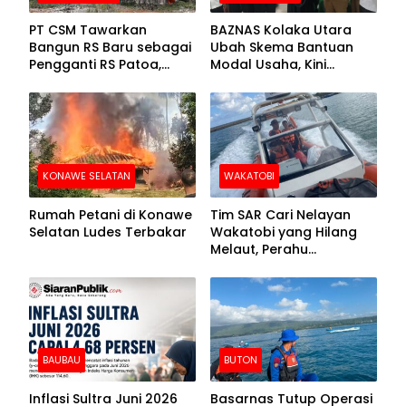
PT CSM Tawarkan
BAZNAS Kolaka Utara
Bangun RS Baru sebagai
Ubah Skema Bantuan
Pengganti RS Patoa,
Modal Usaha, Kini
Begini Respons Sekda
Disalurkan dalam Bentuk
Kolut
Barang Senilai Rp419,5
Juta
KONAWE SELATAN
WAKATOBI
Rumah Petani di Konawe
Tim SAR Cari Nelayan
Selatan Ludes Terbakar
Wakatobi yang Hilang
Melaut, Perahu
Ditemukan Mengapung
Kemasukan Air
BAUBAU
BUTON
Inflasi Sultra Juni 2026
Basarnas Tutup Operasi