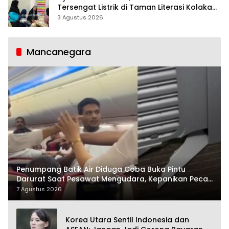
Tersengat Listrik di Taman Literasi Kolaka
Utara
3 Agustus 2026
Mancanegara
Penumpang Batik Air Diduga Coba Buka Pintu
Darurat Saat Pesawat Mengudara, Kepanikan Pecah
di Dalam Kabin
7 Agustus 2026
Korea Utara Sentil Indonesia dan