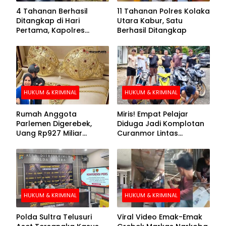
4 Tahanan Berhasil
11 Tahanan Polres Kolaka
Ditangkap di Hari
Utara Kabur, Satu
Pertama, Kapolres
Berhasil Ditangkap
Kolaka Utara Sarankan 7
Buronan Segera
Menyerahkan Diri
HUKUM & KRIMINAL
HUKUM & KRIMINAL
Rumah Anggota
Miris! Empat Pelajar
Parlemen Digerebek,
Diduga Jadi Komplotan
Uang Rp927 Miliar
Curanmor Lintas
hingga BH Emas Disita
Kabupaten
HUKUM & KRIMINAL
HUKUM & KRIMINAL
Polda Sultra Telusuri
Viral Video Emak-Emak