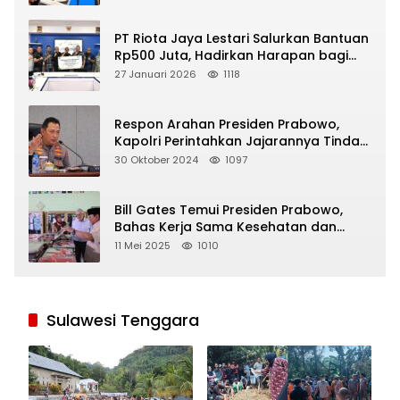
PT Riota Jaya Lestari Salurkan Bantuan
Rp500 Juta, Hadirkan Harapan bagi
Korban Bencana di Sumatera
27 Januari 2026
1118
Respon Arahan Presiden Prabowo,
Kapolri Perintahkan Jajarannya Tindak
Tegas Pelaku Judi Online
30 Oktober 2024
1097
Bill Gates Temui Presiden Prabowo,
Bahas Kerja Sama Kesehatan dan
Program Makan Bergizi Gratis
11 Mei 2025
1010
Sulawesi Tenggara