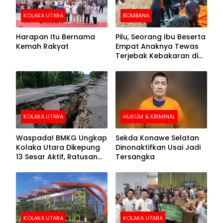
KOLAKA UTARA
BOMBANA
Harapan Itu Bernama
Pilu, Seorang Ibu Beserta
Kemah Rakyat
Empat Anaknya Tewas
Terjebak Kebakaran di
Bombana
KOLAKA UTARA
HUKUM & KRIMINAL
Waspada! BMKG Ungkap
Sekda Konawe Selatan
Kolaka Utara Dikepung
Dinonaktifkan Usai Jadi
13 Sesar Aktif, Ratusan
Tersangka
Gempa Sudah Terekam
KOLAKA UTARA
KOLAKA UTARA