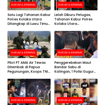
HUKUM & KRIMINAL
HUKUM & KRIMINAL
Satu Lagi Tahanan Kabur
Lelah Diburu Petugas,
Polres Kolaka Utara
Tahanan Kabur Polres
Ditangkap di Luwu Timur,
Kolaka Utara
Lima Masih Buron
Menyerahkan Diri
HUKUM & KRIMINAL
HUKUM & KRIMINAL
Pilot PT AMA Air Tewas
Penggerebekan Maut
Ditembak di Papua
Bandar Sabu di
Pegunungan, Koops TNI
Katingan, 1 Polisi Gugur
Habema Berhasil
dan 2 Hilang
Evakuasi Jenazah
Korban
HUKUM & KRIMINAL
HUKUM & KRIMINAL