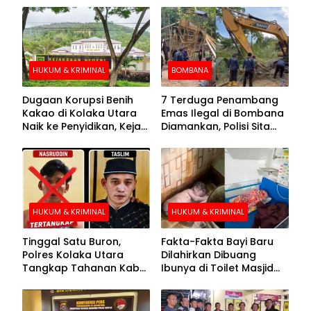
HUKUM & KRIMINAL
BOMBANA
Dugaan Korupsi Benih
7 Terduga Penambang
Kakao di Kolaka Utara
Emas Ilegal di Bombana
Naik ke Penyidikan, Kejari
Diamankan, Polisi Sita
Periksa Sejumlah Pihak
Mesin Dompeng hingga
Crusher
HUKUM & KRIMINAL
HUKUM & KRIMINAL
Tinggal Satu Buron,
Fakta-Fakta Bayi Baru
Polres Kolaka Utara
Dilahirkan Dibuang
Tangkap Tahanan Kabur
Ibunya di Toilet Masjid
ke-10 di Hari ke-21
Kolaka Utara
Pengejaran