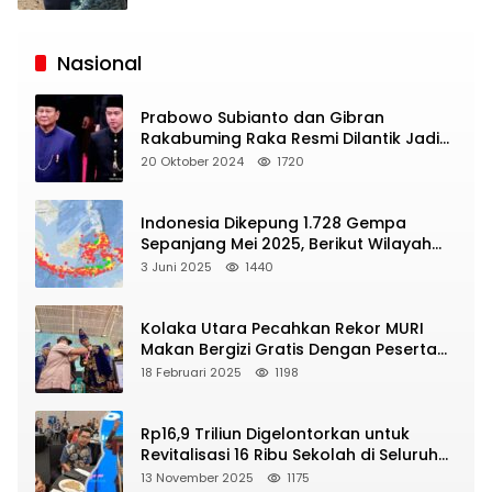
Siaran
Publik
Nasional
Prabowo Subianto dan Gibran
Rakabuming Raka Resmi Dilantik Jadi
Presiden dan Wapres RI
20 Oktober 2024
1720
Indonesia Dikepung 1.728 Gempa
Sepanjang Mei 2025, Berikut Wilayah
Yang Intens Diguncang!
3 Juni 2025
1440
Kolaka Utara Pecahkan Rekor MURI
Makan Bergizi Gratis Dengan Peserta
Terbanyak
18 Februari 2025
1198
Rp16,9 Triliun Digelontorkan untuk
Revitalisasi 16 Ribu Sekolah di Seluruh
Indonesia
13 November 2025
1175