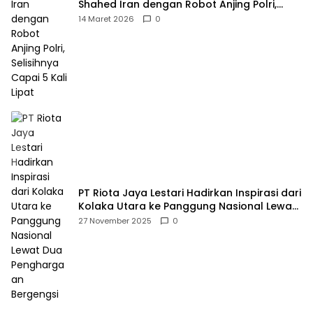
Shahed Iran dengan Robot Anjing Polri,
Selisihnya Capai 5 Kali Lipat
14 Maret 2026
0
PT Riota Jaya Lestari Hadirkan Inspirasi dari
Kolaka Utara ke Panggung Nasional Lewat
Dua Penghargaan Bergengsi
27 November 2025
0