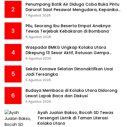
Penumpang Batik Air Diduga Coba Buka Pintu
2
Darurat Saat Pesawat Mengudara, Kepanikan
Pecah di Dalam Kabin
7 Agustus 2026
Pilu, Seorang Ibu Beserta Empat Anaknya
3
Tewas Terjebak Kebakaran di Bombana
6 Agustus 2026
Waspada! BMKG Ungkap Kolaka Utara
4
Dikepung 13 Sesar Aktif, Ratusan Gempa
Sudah Terekam
6 Agustus 2026
Sekda Konawe Selatan Dinonaktifkan Usai
5
Jadi Tersangka
5 Agustus 2026
Budaya Membaca di Kolaka Utara Didorong
6
Lewat Lapak Baca dan Diskusi
5 Agustus 2026
Ayah Jualan Bakso, Bocah SD Tewas
Tersengat Listrik di Taman Literasi
Kolaka Utara