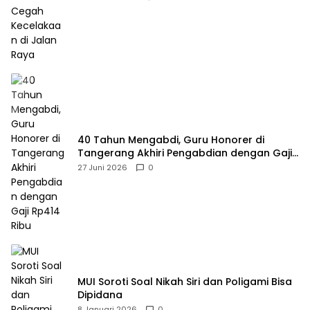
40 Tahun Mengabdi, Guru Honorer di
Tangerang Akhiri Pengabdian dengan Gaji
Rp414 Ribu
27 Juni 2026
0
MUI Soroti Soal Nikah Siri dan Poligami Bisa
Dipidana
8 Januari 2026
0