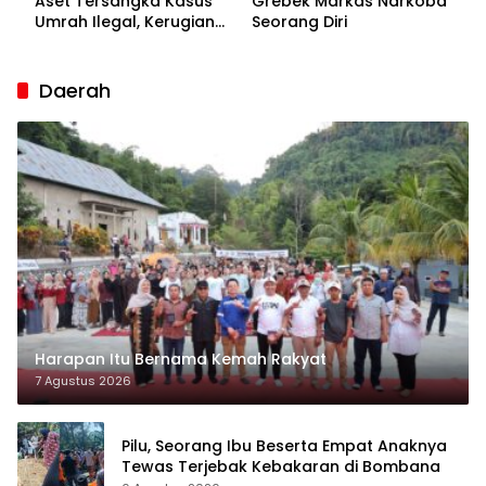
Aset Tersangka Kasus
Grebek Markas Narkoba
Umrah Ilegal, Kerugian
Seorang Diri
Korban Capai Rp7 Miliar
Daerah
Harapan Itu Bernama Kemah Rakyat
7 Agustus 2026
Pilu, Seorang Ibu Beserta Empat Anaknya
Tewas Terjebak Kebakaran di Bombana