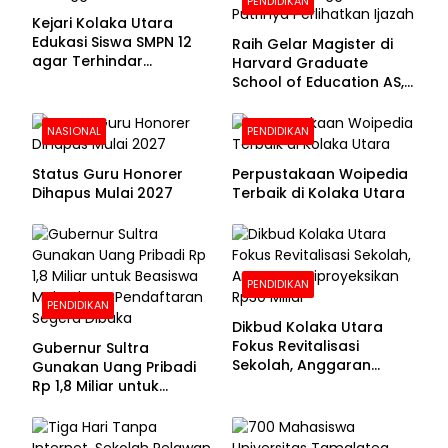
PENDIDIKAN
Kejari Kolaka Utara
Edukasi Siswa SMPN 12
Raih Gelar Magister di
agar Terhindar
Harvard Graduate
Pelanggaran Hukum
School of Education AS,
Anies Baswedan Unggah
Foto Putrinya Perlihatkan
NASIONAL
PENDIDIKAN
Ijazah
Status Guru Honorer
Perpustakaan Woipedia
Dihapus Mulai 2027
Terbaik di Kolaka Utara
PENDIDIKAN
PENDIDIKAN
Dikbud Kolaka Utara
Fokus Revitalisasi
Gubernur Sultra
Sekolah, Anggaran
Gunakan Uang Pribadi
Diproyeksikan Rp30
Rp 1,8 Miliar untuk
Miliar
Beasiswa Mahasiswa,
Pendaftaran Segera
Dibuka