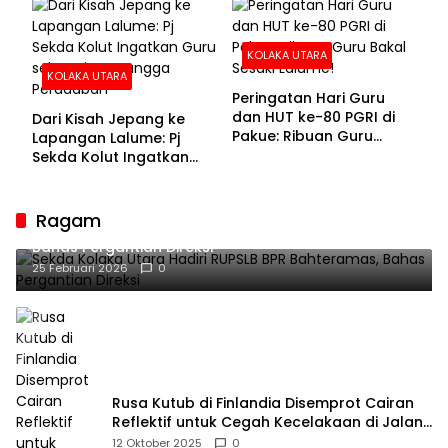
KOLAKA UTARA
KOLAKA UTARA
Peringatan Hari Guru
dan HUT ke-80 PGRI di
Dari Kisah Jepang ke
Pakue: Ribuan Guru
Lapangan Lalume: Pj
Bakal Sesaki Lalume!
Sekda Kolut Ingatkan
Guru sebagai
Penyangga Peradaban
Ragam
Sekda Kolaka Utara Hadiri RUPSLB BPR Bahteramas,
Bahas Pergantian Direksi
25 Februari 2026
0
Rusa Kutub di Finlandia Disemprot Cairan
Reflektif untuk Cegah Kecelakaan di Jalan
Raya
12 Oktober 2025
0