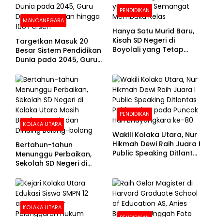
PENDIDIKAN
MANCANEGARA
Hanya Satu Murid Baru,
Kisah SD Negeri di
Targetkan Masuk 20
Boyolali yang Tetap
Besar Sistem Pendidikan
Semangat Membuka
Dunia pada 2045, Guru
Kelas
Dapat Tunjangan hingga
100 Persen
PENDIDIKAN
KOLAKA UTARA
Wakili Kolaka Utara, Nur
Hikmah Dewi Raih Juara I
Bertahun-tahun
Public Speaking Ditlantas
Menunggu Perbaikan,
Polda Sultra pada
Sekolah SD Negeri di
Puncak Hari
Kolaka Utara Masih
Bhayangkara ke-80
Beralas Tanah dan
Dinding Bolong-bolong
KOLAKA UTARA