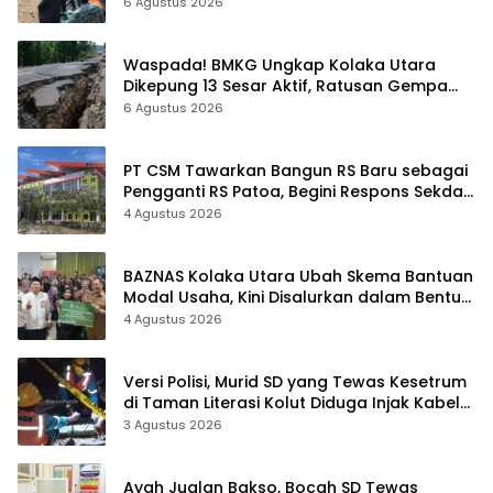
6 Agustus 2026
Waspada! BMKG Ungkap Kolaka Utara
Dikepung 13 Sesar Aktif, Ratusan Gempa
Sudah Terekam
6 Agustus 2026
PT CSM Tawarkan Bangun RS Baru sebagai
Pengganti RS Patoa, Begini Respons Sekda
Kolut
4 Agustus 2026
BAZNAS Kolaka Utara Ubah Skema Bantuan
Modal Usaha, Kini Disalurkan dalam Bentuk
Barang Senilai Rp419,5 Juta
4 Agustus 2026
Versi Polisi, Murid SD yang Tewas Kesetrum
di Taman Literasi Kolut Diduga Injak Kabel
Beraliran Listrik
3 Agustus 2026
Ayah Jualan Bakso, Bocah SD Tewas