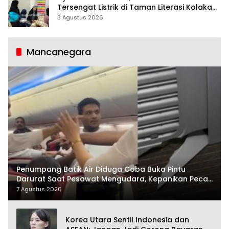
Tersengat Listrik di Taman Literasi Kolaka
Utara
3 Agustus 2026
Mancanegara
Penumpang Batik Air Diduga Coba Buka Pintu
Darurat Saat Pesawat Mengudara, Kepanikan Pecah
di Dalam Kabin
7 Agustus 2026
Korea Utara Sentil Indonesia dan