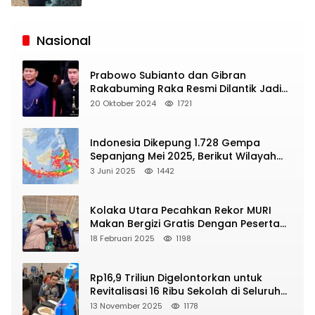
Siaran
Publik
Nasional
Prabowo Subianto dan Gibran
Rakabuming Raka Resmi Dilantik Jadi
Presiden dan Wapres RI
20 Oktober 2024
1721
Indonesia Dikepung 1.728 Gempa
Sepanjang Mei 2025, Berikut Wilayah
Yang Intens Diguncang!
3 Juni 2025
1442
Kolaka Utara Pecahkan Rekor MURI
Makan Bergizi Gratis Dengan Peserta
Terbanyak
18 Februari 2025
1198
Rp16,9 Triliun Digelontorkan untuk
Revitalisasi 16 Ribu Sekolah di Seluruh
Indonesia
13 November 2025
1178