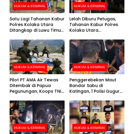
HUKUM & KRIMINAL
HUKUM & KRIMINAL
Satu Lagi Tahanan Kabur
Lelah Diburu Petugas,
Polres Kolaka Utara
Tahanan Kabur Polres
Ditangkap di Luwu Timur,
Kolaka Utara
Lima Masih Buron
Menyerahkan Diri
HUKUM & KRIMINAL
HUKUM & KRIMINAL
Pilot PT AMA Air Tewas
Penggerebekan Maut
Ditembak di Papua
Bandar Sabu di
Pegunungan, Koops TNI
Katingan, 1 Polisi Gugur
Habema Berhasil
dan 2 Hilang
Evakuasi Jenazah
Korban
HUKUM & KRIMINAL
HUKUM & KRIMINAL