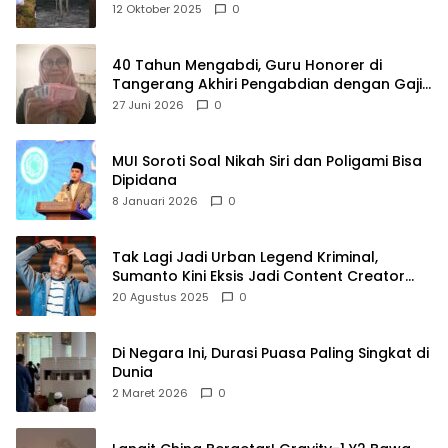
Raya
12 Oktober 2025
0
40 Tahun Mengabdi, Guru Honorer di
Tangerang Akhiri Pengabdian dengan Gaji
Rp414 Ribu
27 Juni 2026
0
MUI Soroti Soal Nikah Siri dan Poligami Bisa
Dipidana
8 Januari 2026
0
Tak Lagi Jadi Urban Legend Kriminal,
Sumanto Kini Eksis Jadi Content Creator
Mukbang
20 Agustus 2025
0
Di Negara Ini, Durasi Puasa Paling Singkat di
Dunia
2 Maret 2026
0