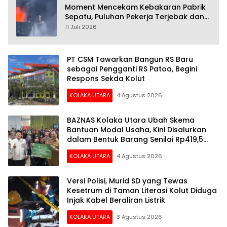
Moment Mencekam Kebakaran Pabrik
Sepatu, Puluhan Pekerja Terjebak dan
28 Orang Tewas
11 Juli 2026
PT CSM Tawarkan Bangun RS Baru
sebagai Pengganti RS Patoa, Begini
Respons Sekda Kolut
KOLAKA UTARA
4 Agustus 2026
BAZNAS Kolaka Utara Ubah Skema
Bantuan Modal Usaha, Kini Disalurkan
dalam Bentuk Barang Senilai Rp419,5
Juta
KOLAKA UTARA
4 Agustus 2026
Versi Polisi, Murid SD yang Tewas
Kesetrum di Taman Literasi Kolut Diduga
Injak Kabel Beraliran Listrik
KOLAKA UTARA
3 Agustus 2026