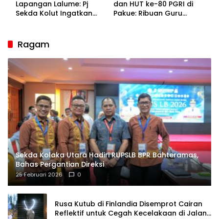
Lapangan Lalume: Pj
dan HUT ke-80 PGRI di
Sekda Kolut Ingatkan
Pakue: Ribuan Guru
Guru sebagai
Bakal Sesaki Lalume!
Penyangga Peradaban
Ragam
Sekda Kolaka Utara Hadiri RUPSLB BPR Bahteramas,
Bahas Pergantian Direksi
25 Februari 2026
0
Rusa Kutub di Finlandia Disemprot Cairan
Reflektif untuk Cegah Kecelakaan di Jalan