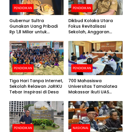
PENDIDIKAN
PENDIDIKAN
Gubernur Sultra
Dikbud Kolaka Utara
Gunakan Uang Pribadi
Fokus Revitalisasi
Rp 1,8 Miliar untuk
Sekolah, Anggaran
Beasiswa Mahasiswa,
Diproyeksikan Rp30
Pendaftaran Segera
Miliar
Dibuka
PENDIDIKAN
PENDIDIKAN
Tiga Hari Tanpa Internet,
700 Mahasiswa
Sekolah Relawan JaRIKU
Universitas Tamalatea
Tebar Inspirasi di Desa
Makassar Ikuti UAS
Selama Lima Hari
PENDIDIKAN
NASIONAL