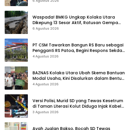
6 Agustus 2026
Waspada! BMKG Ungkap Kolaka Utara
Dikepung 13 Sesar Aktif, Ratusan Gempa
Sudah Terekam
6 Agustus 2026
PT CSM Tawarkan Bangun RS Baru sebagai
Pengganti RS Patoa, Begini Respons Sekda
Kolut
4 Agustus 2026
BAZNAS Kolaka Utara Ubah Skema Bantuan
Modal Usaha, Kini Disalurkan dalam Bentuk
Barang Senilai Rp419,5 Juta
4 Agustus 2026
Versi Polisi, Murid SD yang Tewas Kesetrum
di Taman Literasi Kolut Diduga Injak Kabel
Beraliran Listrik
3 Agustus 2026
Ayah Jualan Bakso, Bocah SD Tewas