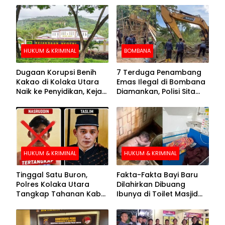
HUKUM & KRIMINAL
BOMBANA
Dugaan Korupsi Benih
7 Terduga Penambang
Kakao di Kolaka Utara
Emas Ilegal di Bombana
Naik ke Penyidikan, Kejari
Diamankan, Polisi Sita
Periksa Sejumlah Pihak
Mesin Dompeng hingga
Crusher
HUKUM & KRIMINAL
HUKUM & KRIMINAL
Tinggal Satu Buron,
Fakta-Fakta Bayi Baru
Polres Kolaka Utara
Dilahirkan Dibuang
Tangkap Tahanan Kabur
Ibunya di Toilet Masjid
ke-10 di Hari ke-21
Kolaka Utara
Pengejaran