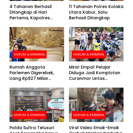
4 Tahanan Berhasil
11 Tahanan Polres Kolaka
Ditangkap di Hari
Utara Kabur, Satu
Pertama, Kapolres
Berhasil Ditangkap
Kolaka Utara Sarankan 7
Buronan Segera
Menyerahkan Diri
HUKUM & KRIMINAL
HUKUM & KRIMINAL
Rumah Anggota
Miris! Empat Pelajar
Parlemen Digerebek,
Diduga Jadi Komplotan
Uang Rp927 Miliar
Curanmor Lintas
hingga BH Emas Disita
Kabupaten
HUKUM & KRIMINAL
HUKUM & KRIMINAL
Polda Sultra Telusuri
Viral Video Emak-Emak