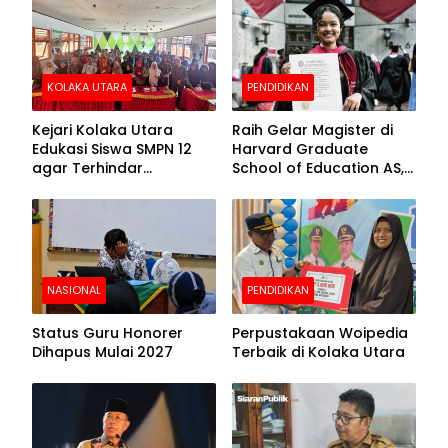
Beralas Tanah dan
Puncak Hari
Dinding Bolong-bolong
Bhayangkara ke-80
KOLAKA UTARA
PENDIDIKAN
Kejari Kolaka Utara
Raih Gelar Magister di
Edukasi Siswa SMPN 12
Harvard Graduate
agar Terhindar
School of Education AS,
Pelanggaran Hukum
Anies Baswedan Unggah
Foto Putrinya Perlihatkan
Ijazah
NASIONAL
PENDIDIKAN
Status Guru Honorer
Perpustakaan Woipedia
Dihapus Mulai 2027
Terbaik di Kolaka Utara