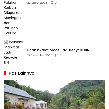
Dilaporkan Meninggal dan Ratusan Terluka
22 Maret 2026
0
Bhabinkamtibmas Jadi Recycle BIN
19 Desember 2025
0
Pos Lainnya