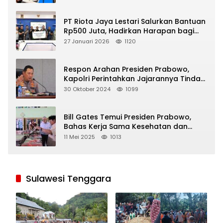
PT Riota Jaya Lestari Salurkan Bantuan
Rp500 Juta, Hadirkan Harapan bagi
Korban Bencana di Sumatera
27 Januari 2026
1120
Respon Arahan Presiden Prabowo,
Kapolri Perintahkan Jajarannya Tindak
Tegas Pelaku Judi Online
30 Oktober 2024
1099
Bill Gates Temui Presiden Prabowo,
Bahas Kerja Sama Kesehatan dan
Program Makan Bergizi Gratis
11 Mei 2025
1013
Sulawesi Tenggara