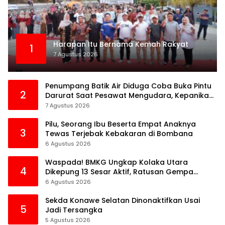
Harapan Itu Bernama Kemah Rakyat
1
7 Agustus 2026
Penumpang Batik Air Diduga Coba Buka Pintu
2
Darurat Saat Pesawat Mengudara, Kepanikan
Pecah di Dalam Kabin
7 Agustus 2026
Pilu, Seorang Ibu Beserta Empat Anaknya
3
Tewas Terjebak Kebakaran di Bombana
6 Agustus 2026
Waspada! BMKG Ungkap Kolaka Utara
4
Dikepung 13 Sesar Aktif, Ratusan Gempa
Sudah Terekam
6 Agustus 2026
Sekda Konawe Selatan Dinonaktifkan Usai
5
Jadi Tersangka
5 Agustus 2026