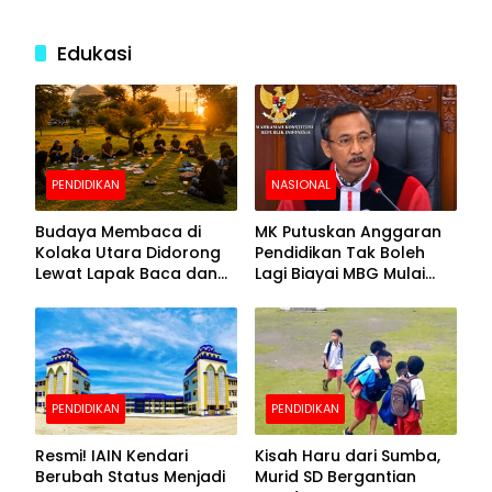
Edukasi
PENDIDIKAN
NASIONAL
Budaya Membaca di
MK Putuskan Anggaran
Kolaka Utara Didorong
Pendidikan Tak Boleh
Lewat Lapak Baca dan
Lagi Biayai MBG Mulai
Diskusi
APBN 2028
PENDIDIKAN
PENDIDIKAN
Resmi! IAIN Kendari
Kisah Haru dari Sumba,
Berubah Status Menjadi
Murid SD Bergantian