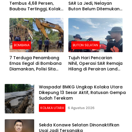
Tembus 4,68 Persen,
SAR La Jedi, Nelayan
Baubau Tertinggi, Kolaka
Buton Belum Ditemukan
Posisi Kedua
Setelah Sepekan Dicari
BOMBANA
BUTON SELATAN
7 Terduga Penambang
Tujuh Hari Pencarian
Emas Ilegal di Bombana
Nihil, Operasi SAR Remaja
Diamankan, Polisi Sita
Hilang di Perairan Lande
Mesin Dompeng hingga
Buton Selatan Dihentikan
Crusher
Waspada! BMKG Ungkap Kolaka Utara
Dikepung 13 Sesar Aktif, Ratusan Gempa
Sudah Terekam
KOLAKA UTARA
6 Agustus 2026
Sekda Konawe Selatan Dinonaktifkan
Usai Jadi Tersangka