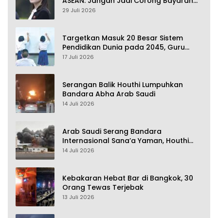
ASEAN: Jangan Jadi Corong Bayaran
Amerika Serikat
29 Juli 2026
Targetkan Masuk 20 Besar Sistem
Pendidikan Dunia pada 2045, Guru
Dapat Tunjangan hingga 100 Persen
17 Juli 2026
Serangan Balik Houthi Lumpuhkan
Bandara Abha Arab Saudi
14 Juli 2026
Arab Saudi Serang Bandara
Internasional Sana’a Yaman, Houthi
Siap Serang Balik
14 Juli 2026
Kebakaran Hebat Bar di Bangkok, 30
Orang Tewas Terjebak
13 Juli 2026