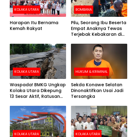
KOLAKA UTARA
BOMBANA
Harapan Itu Bernama
Pilu, Seorang Ibu Beserta
Kemah Rakyat
Empat Anaknya Tewas
Terjebak Kebakaran di
Bombana
KOLAKA UTARA
HUKUM & KRIMINAL
Waspada! BMKG Ungkap
Sekda Konawe Selatan
Kolaka Utara Dikepung
Dinonaktifkan Usai Jadi
13 Sesar Aktif, Ratusan
Tersangka
Gempa Sudah Terekam
KOLAKA UTARA
KOLAKA UTARA