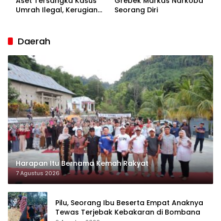
Aset Tersangka Kasus
Grebek Markas Narkoba
Umrah Ilegal, Kerugian
Seorang Diri
Korban Capai Rp7 Miliar
Daerah
Harapan Itu Bernama Kemah Rakyat
7 Agustus 2026
Pilu, Seorang Ibu Beserta Empat Anaknya
Tewas Terjebak Kebakaran di Bombana