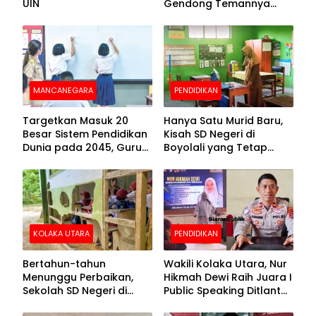
UIN
Gendong Temannya
yang Difabel Demi Bisa
Sekolah
MANCANEGARA
PENDIDIKAN
Targetkan Masuk 20
Hanya Satu Murid Baru,
Besar Sistem Pendidikan
Kisah SD Negeri di
Dunia pada 2045, Guru
Boyolali yang Tetap
Dapat Tunjangan hingga
Semangat Membuka
100 Persen
Kelas
KOLAKA UTARA
PENDIDIKAN
Bertahun-tahun
Wakili Kolaka Utara, Nur
Menunggu Perbaikan,
Hikmah Dewi Raih Juara I
Sekolah SD Negeri di
Public Speaking Ditlantas
Kolaka Utara Masih
Polda Sultra pada