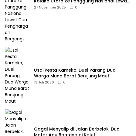
Kolaka Utara ke Panggung Nasional Lewat
Dua Penghargaan Bergengsi
27 November 2025
0
Usai Pesta Kameko, Duel Parang Dua
Warga Muna Barat Berujung Maut
13 Juli 2026
0
Gagal Menyalip di Jalan Berbelok, Dua
Motor Adu Banteng di Kolut