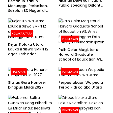
Hikmah Dewi Raih Juara I
Bertahun-tahun
Public Speaking Ditlantas
Menunggu Perbaikan,
Polda Sultra pada
Sekolah SD Negeri di
Puncak Hari
Kolaka Utara Masih
Bhayangkara ke-80
Beralas Tanah dan
Dinding Bolong-bolong
KOLAKA UTARA
PENDIDIKAN
Kejari Kolaka Utara
Edukasi Siswa SMPN 12
Raih Gelar Magister di
agar Terhindar
Harvard Graduate
Pelanggaran Hukum
School of Education AS,
Anies Baswedan Unggah
Foto Putrinya Perlihatkan
NASIONAL
PENDIDIKAN
Ijazah
Status Guru Honorer
Perpustakaan Woipedia
Dihapus Mulai 2027
Terbaik di Kolaka Utara
PENDIDIKAN