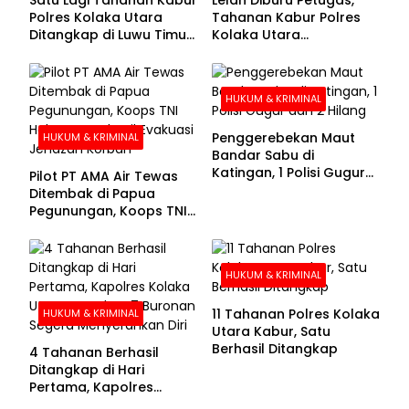
Polres Kolaka Utara
Tahanan Kabur Polres
Ditangkap di Luwu Timur,
Kolaka Utara
Lima Masih Buron
Menyerahkan Diri
HUKUM & KRIMINAL
Penggerebekan Maut
HUKUM & KRIMINAL
Bandar Sabu di
Katingan, 1 Polisi Gugur
Pilot PT AMA Air Tewas
dan 2 Hilang
Ditembak di Papua
Pegunungan, Koops TNI
Habema Berhasil
Evakuasi Jenazah
Korban
HUKUM & KRIMINAL
11 Tahanan Polres Kolaka
HUKUM & KRIMINAL
Utara Kabur, Satu
Berhasil Ditangkap
4 Tahanan Berhasil
Ditangkap di Hari
Pertama, Kapolres
Kolaka Utara Sarankan 7