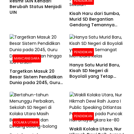
Resmi! IAIN Kendari
PENDIDIKAN
Berubah Status Menjadi
UIN
Kisah Haru dari Sumba,
Murid SD Bergantian
Gendong Temannya
yang Difabel Demi Bisa
Sekolah
PENDIDIKAN
MANCANEGARA
Hanya Satu Murid Baru,
Kisah SD Negeri di
Targetkan Masuk 20
Boyolali yang Tetap
Besar Sistem Pendidikan
Semangat Membuka
Dunia pada 2045, Guru
Kelas
Dapat Tunjangan hingga
100 Persen
PENDIDIKAN
KOLAKA UTARA
Wakili Kolaka Utara, Nur