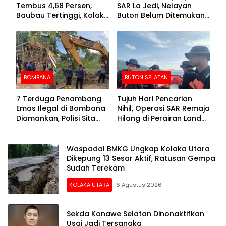
Tembus 4,68 Persen,
SAR La Jedi, Nelayan
Baubau Tertinggi, Kolaka
Buton Belum Ditemukan
Posisi Kedua
Setelah Sepekan Dicari
BOMBANA
BUTON SELATAN
7 Terduga Penambang
Tujuh Hari Pencarian
Emas Ilegal di Bombana
Nihil, Operasi SAR Remaja
Diamankan, Polisi Sita
Hilang di Perairan Lande
Mesin Dompeng hingga
Buton Selatan Dihentikan
Crusher
Waspada! BMKG Ungkap Kolaka Utara
Dikepung 13 Sesar Aktif, Ratusan Gempa
Sudah Terekam
KOLAKA UTARA
6 Agustus 2026
Sekda Konawe Selatan Dinonaktifkan
Usai Jadi Tersangka