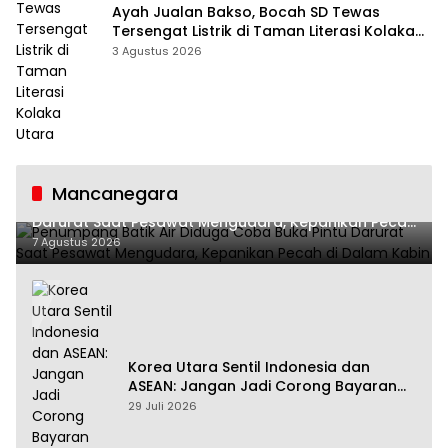
Ayah Jualan Bakso, Bocah SD Tewas
Tersengat Listrik di Taman Literasi Kolaka
Utara
3 Agustus 2026
Mancanegara
Penumpang Batik Air Diduga Coba Buka Pintu
Darurat Saat Pesawat Mengudara, Kepanikan Pecah
di Dalam Kabin
7 Agustus 2026
Korea Utara Sentil Indonesia dan
ASEAN: Jangan Jadi Corong Bayaran
Amerika Serikat
29 Juli 2026