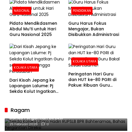
NASIONAL
PENDIDIKAN
Pidato Mendikdasmen
Guru Harus Fokus
Abdul Mu’ti untuk Hari
Mengajar, Bukan
Guru Nasional 2025
Disibukkan Administrasi
KOLAKA UTARA
KOLAKA UTARA
Peringatan Hari Guru
dan HUT ke-80 PGRI di
Dari Kisah Jepang ke
Pakue: Ribuan Guru
Lapangan Lalume: Pj
Bakal Sesaki Lalume!
Sekda Kolut Ingatkan
Guru sebagai
Penyangga Peradaban
Ragam
Sekda Kolaka Utara Hadiri RUPSLB BPR Bahteramas,
Bahas Pergantian Direksi
25 Februari 2026
0