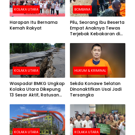
KOLAKA UTARA
BOMBANA
Harapan Itu Bernama
Pilu, Seorang Ibu Beserta
Kemah Rakyat
Empat Anaknya Tewas
Terjebak Kebakaran di
Bombana
KOLAKA UTARA
HUKUM & KRIMINAL
Waspada! BMKG Ungkap
Sekda Konawe Selatan
Kolaka Utara Dikepung
Dinonaktifkan Usai Jadi
13 Sesar Aktif, Ratusan
Tersangka
Gempa Sudah Terekam
KOLAKA UTARA
KOLAKA UTARA