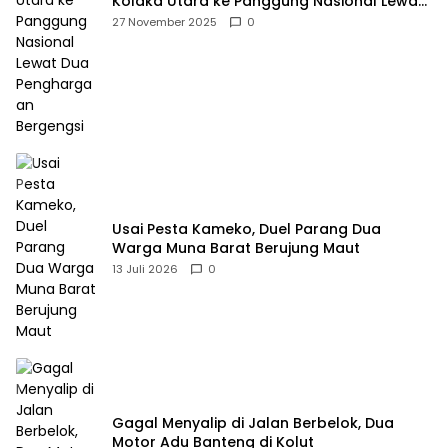
Kolaka Utara ke Panggung Nasional Lewat
Dua Penghargaan Bergengsi
27 November 2025
0
Usai Pesta Kameko, Duel Parang Dua
Warga Muna Barat Berujung Maut
13 Juli 2026
0
Gagal Menyalip di Jalan Berbelok, Dua
Motor Adu Banteng di Kolut