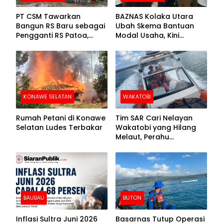
PT CSM Tawarkan
BAZNAS Kolaka Utara
Bangun RS Baru sebagai
Ubah Skema Bantuan
Pengganti RS Patoa,
Modal Usaha, Kini
Begini Respons Sekda
Disalurkan dalam Bentuk
Kolut
Barang Senilai Rp419,5
Juta
KONAWE SELATAN
WAKATOBI
Rumah Petani di Konawe
Tim SAR Cari Nelayan
Selatan Ludes Terbakar
Wakatobi yang Hilang
Melaut, Perahu
Ditemukan Mengapung
Kemasukan Air
BAUBAU
BUTON
Inflasi Sultra Juni 2026
Basarnas Tutup Operasi