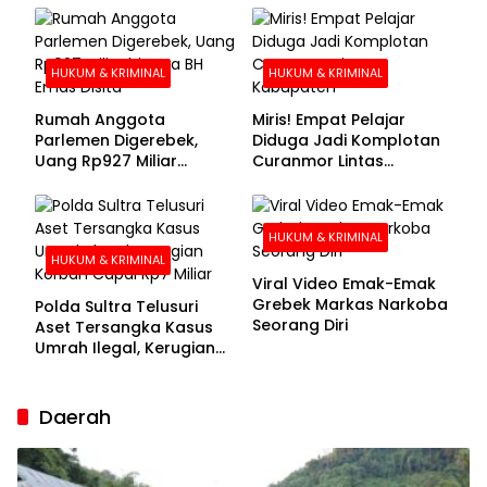
Buronan Segera
Menyerahkan Diri
HUKUM & KRIMINAL
HUKUM & KRIMINAL
Rumah Anggota
Miris! Empat Pelajar
Parlemen Digerebek,
Diduga Jadi Komplotan
Uang Rp927 Miliar
Curanmor Lintas
hingga BH Emas Disita
Kabupaten
HUKUM & KRIMINAL
HUKUM & KRIMINAL
Viral Video Emak-Emak
Grebek Markas Narkoba
Polda Sultra Telusuri
Seorang Diri
Aset Tersangka Kasus
Umrah Ilegal, Kerugian
Korban Capai Rp7 Miliar
Daerah