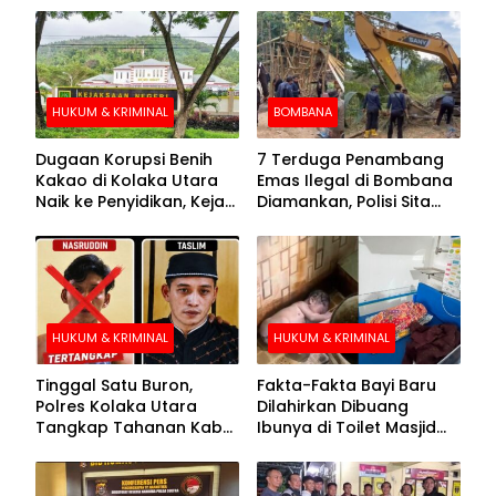
HUKUM & KRIMINAL
BOMBANA
Dugaan Korupsi Benih
7 Terduga Penambang
Kakao di Kolaka Utara
Emas Ilegal di Bombana
Naik ke Penyidikan, Kejari
Diamankan, Polisi Sita
Periksa Sejumlah Pihak
Mesin Dompeng hingga
Crusher
HUKUM & KRIMINAL
HUKUM & KRIMINAL
Tinggal Satu Buron,
Fakta-Fakta Bayi Baru
Polres Kolaka Utara
Dilahirkan Dibuang
Tangkap Tahanan Kabur
Ibunya di Toilet Masjid
ke-10 di Hari ke-21
Kolaka Utara
Pengejaran