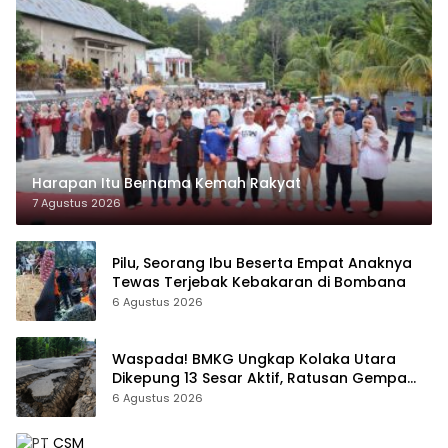
Harapan Itu Bernama Kemah Rakyat
7 Agustus 2026
Pilu, Seorang Ibu Beserta Empat Anaknya
Tewas Terjebak Kebakaran di Bombana
6 Agustus 2026
Waspada! BMKG Ungkap Kolaka Utara
Dikepung 13 Sesar Aktif, Ratusan Gempa
Sudah Terekam
6 Agustus 2026