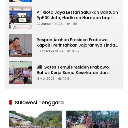
PT Riota Jaya Lestari Salurkan Bantuan
Rp500 Juta, Hadirkan Harapan bagi
Korban Bencana di Sumatera
27 Januari 2026
1119
Respon Arahan Presiden Prabowo,
Kapolri Perintahkan Jajarannya Tindak
Tegas Pelaku Judi Online
30 Oktober 2024
1097
Bill Gates Temui Presiden Prabowo,
Bahas Kerja Sama Kesehatan dan
Program Makan Bergizi Gratis
11 Mei 2025
1011
Sulawesi Tenggara