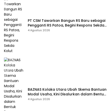
PT CSM Tawarkan Bangun RS Baru sebagai
Pengganti RS Patoa, Begini Respons Sekda
Kolut
4 Agustus 2026
BAZNAS Kolaka Utara Ubah Skema Bantuan
Modal Usaha, Kini Disalurkan dalam Bentuk
Barang Senilai Rp419,5 Juta
4 Agustus 2026