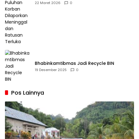
Dilaporkan Meninggal dan Ratusan Terluka
22 Maret 2026
0
Bhabinkamtibmas Jadi Recycle BIN
19 Desember 2025
0
Pos Lainnya