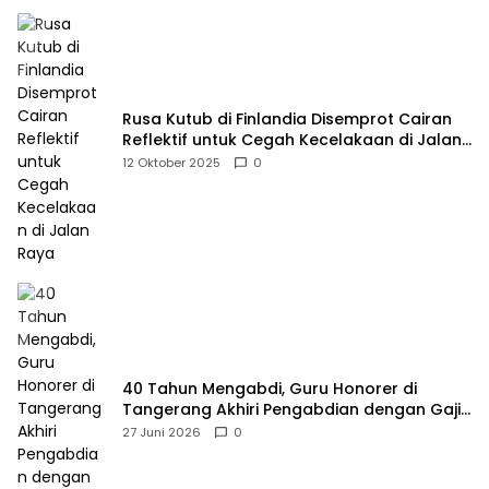
Rusa Kutub di Finlandia Disemprot Cairan
Reflektif untuk Cegah Kecelakaan di Jalan
Raya
12 Oktober 2025
0
40 Tahun Mengabdi, Guru Honorer di
Tangerang Akhiri Pengabdian dengan Gaji
Rp414 Ribu
27 Juni 2026
0