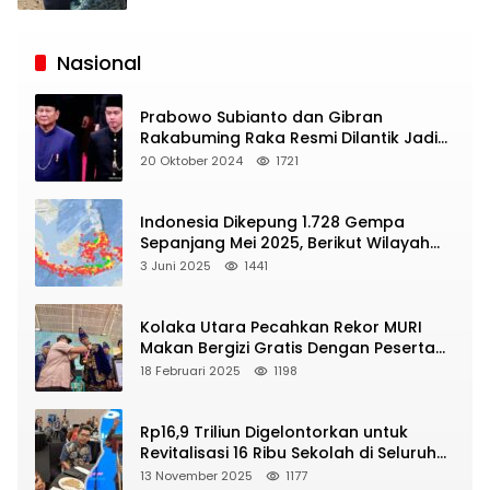
Siaran
Publik
Nasional
Prabowo Subianto dan Gibran
Rakabuming Raka Resmi Dilantik Jadi
Presiden dan Wapres RI
20 Oktober 2024
1721
Indonesia Dikepung 1.728 Gempa
Sepanjang Mei 2025, Berikut Wilayah
Yang Intens Diguncang!
3 Juni 2025
1441
Kolaka Utara Pecahkan Rekor MURI
Makan Bergizi Gratis Dengan Peserta
Terbanyak
18 Februari 2025
1198
Rp16,9 Triliun Digelontorkan untuk
Revitalisasi 16 Ribu Sekolah di Seluruh
Indonesia
13 November 2025
1177