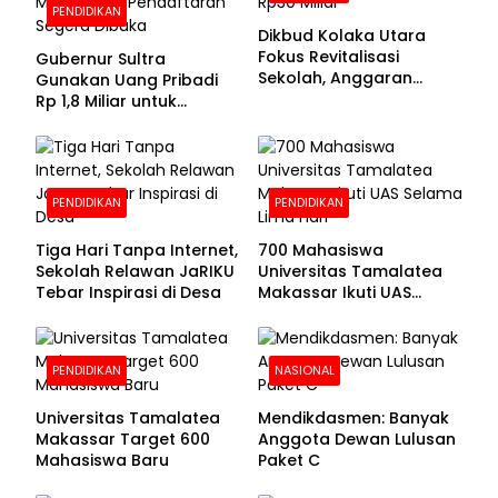
PENDIDIKAN
Dikbud Kolaka Utara
Fokus Revitalisasi
Gubernur Sultra
Sekolah, Anggaran
Gunakan Uang Pribadi
Diproyeksikan Rp30
Rp 1,8 Miliar untuk
Miliar
Beasiswa Mahasiswa,
Pendaftaran Segera
Dibuka
PENDIDIKAN
PENDIDIKAN
Tiga Hari Tanpa Internet,
700 Mahasiswa
Sekolah Relawan JaRIKU
Universitas Tamalatea
Tebar Inspirasi di Desa
Makassar Ikuti UAS
Selama Lima Hari
PENDIDIKAN
NASIONAL
Universitas Tamalatea
Mendikdasmen: Banyak
Makassar Target 600
Anggota Dewan Lulusan
Mahasiswa Baru
Paket C