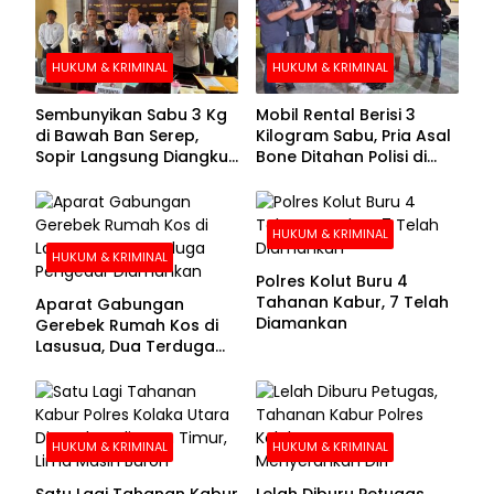
HUKUM & KRIMINAL
HUKUM & KRIMINAL
Sembunyikan Sabu 3 Kg
Mobil Rental Berisi 3
di Bawah Ban Serep,
Kilogram Sabu, Pria Asal
Sopir Langsung Diangkut
Bone Ditahan Polisi di
Polisi
Kolaka
HUKUM & KRIMINAL
HUKUM & KRIMINAL
Polres Kolut Buru 4
Tahanan Kabur, 7 Telah
Aparat Gabungan
Diamankan
Gerebek Rumah Kos di
Lasusua, Dua Terduga
Pengedar Diamankan
HUKUM & KRIMINAL
HUKUM & KRIMINAL
Satu Lagi Tahanan Kabur
Lelah Diburu Petugas,