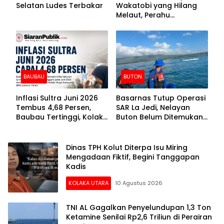
Selatan Ludes Terbakar
Wakatobi yang Hilang
Melaut, Perahu
Ditemukan Mengapung
Kemasukan Air
BAUBAU
BUTON
Inflasi Sultra Juni 2026
Basarnas Tutup Operasi
Tembus 4,68 Persen,
SAR La Jedi, Nelayan
Baubau Tertinggi, Kolaka
Buton Belum Ditemukan
Posisi Kedua
Setelah Sepekan Dicari
Dinas TPH Kolut Diterpa Isu Miring
Mengadaan Fiktif, Begini Tanggapan
Kadis
KOLAKA UTARA
10 Agustus 2026
TNI AL Gagalkan Penyelundupan 1,3 Ton
Ketamine Senilai Rp2,6 Triliun di Perairan