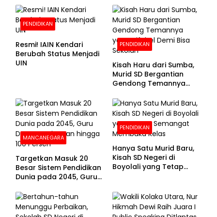
PENDIDIKAN
Resmi! IAIN Kendari
PENDIDIKAN
Berubah Status Menjadi
UIN
Kisah Haru dari Sumba,
Murid SD Bergantian
Gendong Temannya
yang Difabel Demi Bisa
Sekolah
PENDIDIKAN
MANCANEGARA
Hanya Satu Murid Baru,
Kisah SD Negeri di
Targetkan Masuk 20
Boyolali yang Tetap
Besar Sistem Pendidikan
Semangat Membuka
Dunia pada 2045, Guru
Kelas
Dapat Tunjangan hingga
100 Persen