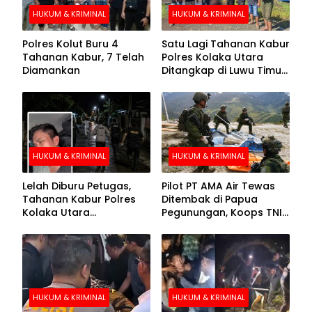
HUKUM & KRIMINAL
HUKUM & KRIMINAL
Polres Kolut Buru 4
Satu Lagi Tahanan Kabur
Tahanan Kabur, 7 Telah
Polres Kolaka Utara
Diamankan
Ditangkap di Luwu Timur,
Lima Masih Buron
HUKUM & KRIMINAL
HUKUM & KRIMINAL
Lelah Diburu Petugas,
Pilot PT AMA Air Tewas
Tahanan Kabur Polres
Ditembak di Papua
Kolaka Utara
Pegunungan, Koops TNI
Menyerahkan Diri
Habema Berhasil
Evakuasi Jenazah
Korban
HUKUM & KRIMINAL
HUKUM & KRIMINAL