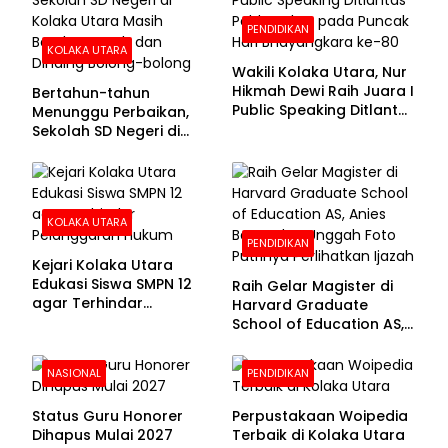
PENDIDIKAN
KOLAKA UTARA
Wakili Kolaka Utara, Nur
Hikmah Dewi Raih Juara I
Bertahun-tahun
Public Speaking Ditlantas
Menunggu Perbaikan,
Polda Sultra pada
Sekolah SD Negeri di
Puncak Hari
Kolaka Utara Masih
Bhayangkara ke-80
Beralas Tanah dan
Dinding Bolong-bolong
KOLAKA UTARA
PENDIDIKAN
Kejari Kolaka Utara
Edukasi Siswa SMPN 12
Raih Gelar Magister di
agar Terhindar
Harvard Graduate
Pelanggaran Hukum
School of Education AS,
Anies Baswedan Unggah
Foto Putrinya Perlihatkan
NASIONAL
PENDIDIKAN
Ijazah
Status Guru Honorer
Perpustakaan Woipedia
Dihapus Mulai 2027
Terbaik di Kolaka Utara