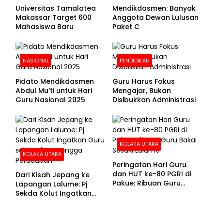
Universitas Tamalatea
Mendikdasmen: Banyak
Makassar Target 600
Anggota Dewan Lulusan
Mahasiswa Baru
Paket C
NASIONAL
PENDIDIKAN
Pidato Mendikdasmen
Guru Harus Fokus
Abdul Mu’ti untuk Hari
Mengajar, Bukan
Guru Nasional 2025
Disibukkan Administrasi
KOLAKA UTARA
KOLAKA UTARA
Peringatan Hari Guru
dan HUT ke-80 PGRI di
Dari Kisah Jepang ke
Pakue: Ribuan Guru
Lapangan Lalume: Pj
Bakal Sesaki Lalume!
Sekda Kolut Ingatkan
Guru sebagai
Penyangga Peradaban