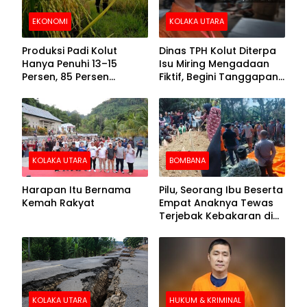
EKONOMI
KOLAKA UTARA
Produksi Padi Kolut
Dinas TPH Kolut Diterpa
Hanya Penuhi 13–15
Isu Miring Mengadaan
Persen, 85 Persen
Fiktif, Begini Tanggapan
Kebutuhan Ditopang
Kadis
Daerah Tetangga
KOLAKA UTARA
BOMBANA
Harapan Itu Bernama
Pilu, Seorang Ibu Beserta
Kemah Rakyat
Empat Anaknya Tewas
Terjebak Kebakaran di
Bombana
KOLAKA UTARA
HUKUM & KRIMINAL