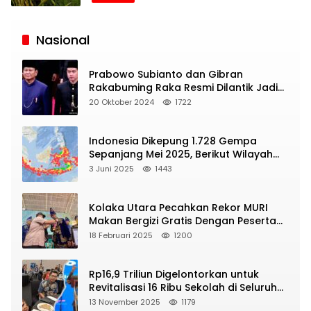
Siaran
Publik
Nasional
Prabowo Subianto dan Gibran
Rakabuming Raka Resmi Dilantik Jadi
Presiden dan Wapres RI
20 Oktober 2024
1722
Indonesia Dikepung 1.728 Gempa
Sepanjang Mei 2025, Berikut Wilayah
Yang Intens Diguncang!
3 Juni 2025
1443
Kolaka Utara Pecahkan Rekor MURI
Makan Bergizi Gratis Dengan Peserta
Terbanyak
18 Februari 2025
1200
Rp16,9 Triliun Digelontorkan untuk
Revitalisasi 16 Ribu Sekolah di Seluruh
Indonesia
13 November 2025
1179