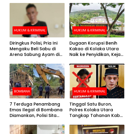
HUKUM & KRIMINAL
HUKUM & KRIMINAL
Diringkus Polisi, Pria Ini
Dugaan Korupsi Benih
Mengaku Beli Sabu di
Kakao di Kolaka Utara
Arena Sabung Ayam di
Naik ke Penyidikan, Kejari
Kolaka
Periksa Sejumlah Pihak
BOMBANA
HUKUM & KRIMINAL
7 Terduga Penambang
Tinggal Satu Buron,
Emas Ilegal di Bombana
Polres Kolaka Utara
Diamankan, Polisi Sita
Tangkap Tahanan Kabur
Mesin Dompeng hingga
ke-10 di Hari ke-21
Crusher
Pengejaran