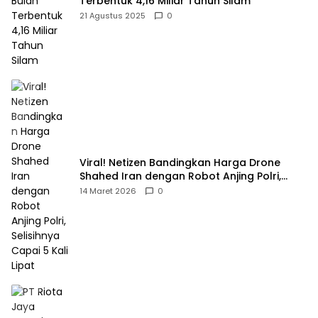
Terbentuk 4,16 Miliar Tahun Silam
21 Agustus 2025
0
Viral! Netizen Bandingkan Harga Drone
Shahed Iran dengan Robot Anjing Polri,
Selisihnya Capai 5 Kali Lipat
14 Maret 2026
0