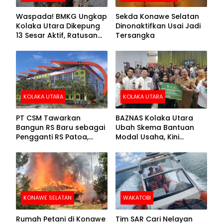
Waspada! BMKG Ungkap
Sekda Konawe Selatan
Kolaka Utara Dikepung
Dinonaktifkan Usai Jadi
13 Sesar Aktif, Ratusan
Tersangka
Gempa Sudah Terekam
KOLAKA UTARA
KOLAKA UTARA
PT CSM Tawarkan
BAZNAS Kolaka Utara
Bangun RS Baru sebagai
Ubah Skema Bantuan
Pengganti RS Patoa,
Modal Usaha, Kini
Begini Respons Sekda
Disalurkan dalam Bentuk
Kolut
Barang Senilai Rp419,5
Juta
KONAWE SELATAN
WAKATOBI
Rumah Petani di Konawe
Tim SAR Cari Nelayan