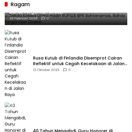
Ragam
Sekda Kolaka Utara Hadiri RUPSLB BPR Bahteramas,
Bahas Pergantian Direksi
25 Februari 2026
0
Rusa Kutub di Finlandia Disemprot Cairan
Reflektif untuk Cegah Kecelakaan di Jalan
Raya
12 Oktober 2025
0
40 Tahun Mengabdi, Guru Honorer di