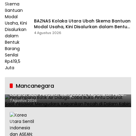
BAZNAS Kolaka Utara Ubah Skema Bantuan
Modal Usaha, Kini Disalurkan dalam Bentuk
Barang Senilai Rp419,5 Juta
4 Agustus 2026
Mancanegara
Penumpang Batik Air Diduga Coba Buka Pintu
Darurat Saat Pesawat Mengudara, Kepanikan Pecah
di Dalam Kabin
7 Agustus 2026