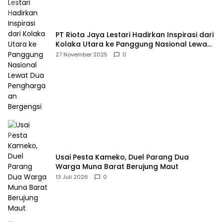
PT Riota Jaya Lestari Hadirkan Inspirasi dari
Kolaka Utara ke Panggung Nasional Lewat
Dua Penghargaan Bergengsi
27 November 2025
0
Usai Pesta Kameko, Duel Parang Dua
Warga Muna Barat Berujung Maut
13 Juli 2026
0