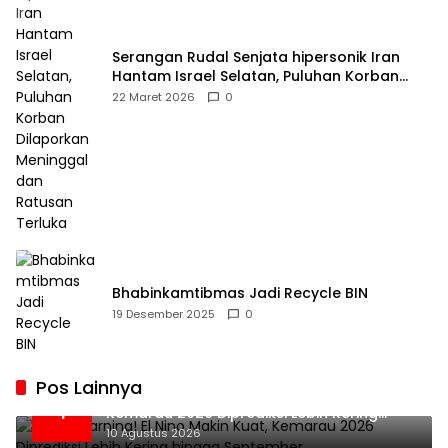
Serangan Rudal Senjata hipersonik Iran
Hantam Israel Selatan, Puluhan Korban
Dilaporkan Meninggal dan Ratusan Terluka
22 Maret 2026
0
Bhabinkamtibmas Jadi Recycle BIN
19 Desember 2025
0
Pos Lainnya
BMKG Warning! El Nino Makin Kuat,
1
Kemarau 2026 Diprediksi Lebih Kering
hingga September
10 Agustus 2026