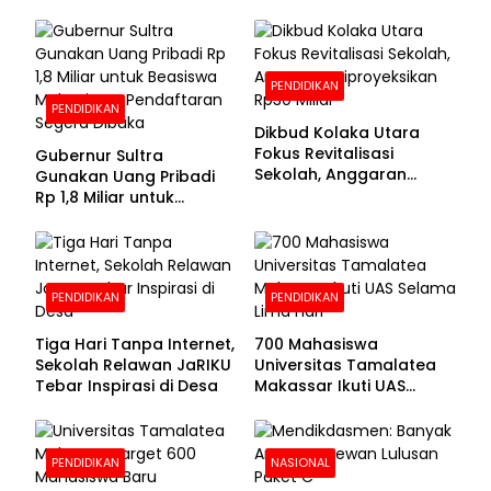
PENDIDIKAN
PENDIDIKAN
Dikbud Kolaka Utara
Fokus Revitalisasi
Gubernur Sultra
Sekolah, Anggaran
Gunakan Uang Pribadi
Diproyeksikan Rp30
Rp 1,8 Miliar untuk
Miliar
Beasiswa Mahasiswa,
Pendaftaran Segera
Dibuka
PENDIDIKAN
PENDIDIKAN
Tiga Hari Tanpa Internet,
700 Mahasiswa
Sekolah Relawan JaRIKU
Universitas Tamalatea
Tebar Inspirasi di Desa
Makassar Ikuti UAS
Selama Lima Hari
PENDIDIKAN
NASIONAL