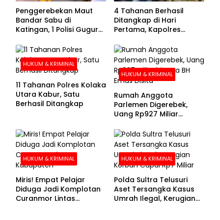
Penggerebekan Maut
4 Tahanan Berhasil
Bandar Sabu di
Ditangkap di Hari
Katingan, 1 Polisi Gugur
Pertama, Kapolres
dan 2 Hilang
Kolaka Utara Sarankan 7
Buronan Segera
Menyerahkan Diri
HUKUM & KRIMINAL
HUKUM & KRIMINAL
11 Tahanan Polres Kolaka
Utara Kabur, Satu
Rumah Anggota
Berhasil Ditangkap
Parlemen Digerebek,
Uang Rp927 Miliar
hingga BH Emas Disita
HUKUM & KRIMINAL
HUKUM & KRIMINAL
Miris! Empat Pelajar
Polda Sultra Telusuri
Diduga Jadi Komplotan
Aset Tersangka Kasus
Curanmor Lintas
Umrah Ilegal, Kerugian
Kabupaten
Korban Capai Rp7 Miliar