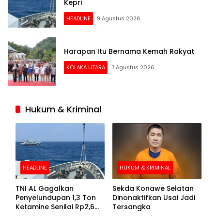
Kepri
HEADLINE
9 Agustus 2026
Harapan Itu Bernama Kemah Rakyat
KOLAKA UTARA
7 Agustus 2026
Hukum & Kriminal
HEADLINE
HUKUM & KRIMINAL
TNI AL Gagalkan
Sekda Konawe Selatan
Penyelundupan 1,3 Ton
Dinonaktifkan Usai Jadi
Ketamine Senilai Rp2,6
Tersangka
Triliun di Perairan Kepri