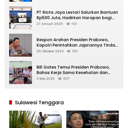
PT Riota Jaya Lestari Salurkan Bantuan
Rp500 Juta, Hadirkan Harapan bagi
Korban Bencana di Sumatera
27 Januari 2026
1121
Respon Arahan Presiden Prabowo,
Kapolri Perintahkan Jajarannya Tindak
Tegas Pelaku Judi Online
30 Oktober 2024
1101
Bill Gates Temui Presiden Prabowo,
Bahas Kerja Sama Kesehatan dan
Program Makan Bergizi Gratis
11 Mei 2025
1017
Sulawesi Tenggara