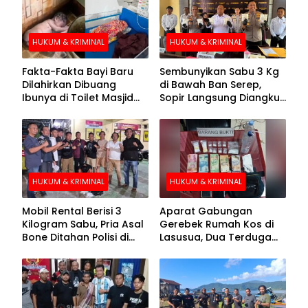
HUKUM & KRIMINAL
HUKUM & KRIMINAL
Fakta-Fakta Bayi Baru
Sembunyikan Sabu 3 Kg
Dilahirkan Dibuang
di Bawah Ban Serep,
Ibunya di Toilet Masjid
Sopir Langsung Diangkut
Kolaka Utara
Polisi
HUKUM & KRIMINAL
HUKUM & KRIMINAL
Mobil Rental Berisi 3
Aparat Gabungan
Kilogram Sabu, Pria Asal
Gerebek Rumah Kos di
Bone Ditahan Polisi di
Lasusua, Dua Terduga
Kolaka
Pengedar Diamankan