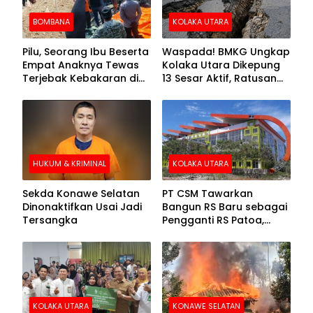
BOMBANA
KOLAKA UTARA
Pilu, Seorang Ibu Beserta
Waspada! BMKG Ungkap
Empat Anaknya Tewas
Kolaka Utara Dikepung
Terjebak Kebakaran di
13 Sesar Aktif, Ratusan
Bombana
Gempa Sudah Terekam
HUKUM & KRIMINAL
KOLAKA UTARA
Sekda Konawe Selatan
PT CSM Tawarkan
Dinonaktifkan Usai Jadi
Bangun RS Baru sebagai
Tersangka
Pengganti RS Patoa,
Begini Respons Sekda
Kolut
KOLAKA UTARA
KONAWE SELATAN