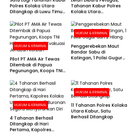
Polres Kolaka Utara
Tahanan Kabur Polres
Ditangkap di Luwu Timur,
Kolaka Utara
Lima Masih Buron
Menyerahkan Diri
HUKUM & KRIMINAL
Penggerebekan Maut
HUKUM & KRIMINAL
Bandar Sabu di
Katingan, 1 Polisi Gugur
Pilot PT AMA Air Tewas
dan 2 Hilang
Ditembak di Papua
Pegunungan, Koops TNI
Habema Berhasil
Evakuasi Jenazah
Korban
HUKUM & KRIMINAL
11 Tahanan Polres Kolaka
HUKUM & KRIMINAL
Utara Kabur, Satu
Berhasil Ditangkap
4 Tahanan Berhasil
Ditangkap di Hari
Pertama, Kapolres
Kolaka Utara Sarankan 7