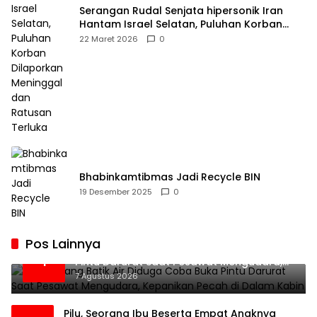
Serangan Rudal Senjata hipersonik Iran
Hantam Israel Selatan, Puluhan Korban
Dilaporkan Meninggal dan Ratusan Terluka
22 Maret 2026
0
Bhabinkamtibmas Jadi Recycle BIN
19 Desember 2025
0
Pos Lainnya
Penumpang Batik Air Diduga Coba Buka
1
Pintu Darurat Saat Pesawat Mengudara,
Kepanikan Pecah di Dalam Kabin
7 Agustus 2026
Pilu, Seorang Ibu Beserta Empat Anaknya