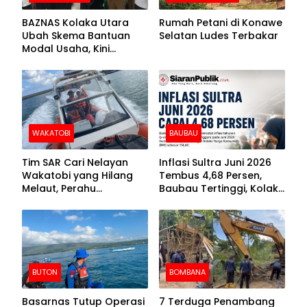
BAZNAS Kolaka Utara
Rumah Petani di Konawe
Ubah Skema Bantuan
Selatan Ludes Terbakar
Modal Usaha, Kini
Disalurkan dalam Bentuk
Barang Senilai Rp419,5
Juta
WAKATOBI
BAUBAU
Tim SAR Cari Nelayan
Inflasi Sultra Juni 2026
Wakatobi yang Hilang
Tembus 4,68 Persen,
Melaut, Perahu
Baubau Tertinggi, Kolaka
Ditemukan Mengapung
Posisi Kedua
Kemasukan Air
BUTON
BOMBANA
Basarnas Tutup Operasi
7 Terduga Penambang