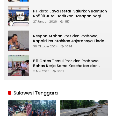
PT Riota Jaya Lestari Salurkan Bantuan
Rp500 Juta, Hadirkan Harapan bagi
Korban Bencana di Sumatera
27 Januari 2026
1117
Respon Arahan Presiden Prabowo,
Kapolri Perintahkan Jajarannya Tindak
Tegas Pelaku Judi Online
30 Oktober 2024
1094
Bill Gates Temui Presiden Prabowo,
Bahas Kerja Sama Kesehatan dan
Program Makan Bergizi Gratis
11 Mei 2025
1007
Sulawesi Tenggara