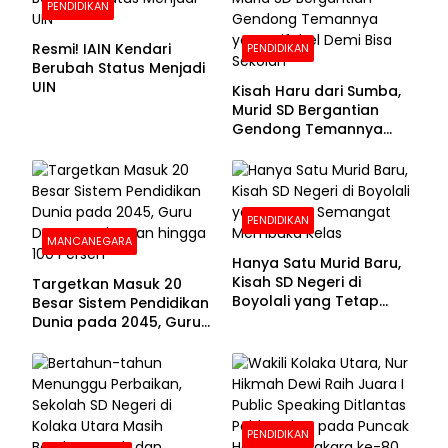
PENDIDIKAN
Resmi! IAIN Kendari
PENDIDIKAN
Berubah Status Menjadi
UIN
Kisah Haru dari Sumba,
Murid SD Bergantian
Gendong Temannya
yang Difabel Demi Bisa
Sekolah
PENDIDIKAN
MANCANEGARA
Hanya Satu Murid Baru,
Kisah SD Negeri di
Targetkan Masuk 20
Boyolali yang Tetap
Besar Sistem Pendidikan
Semangat Membuka
Dunia pada 2045, Guru
Kelas
Dapat Tunjangan hingga
100 Persen
PENDIDIKAN