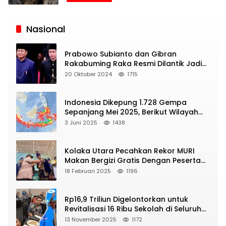
Siaran
Publik
Nasional
Prabowo Subianto dan Gibran
Rakabuming Raka Resmi Dilantik Jadi
Presiden dan Wapres RI
20 Oktober 2024
1715
Indonesia Dikepung 1.728 Gempa
Sepanjang Mei 2025, Berikut Wilayah
Yang Intens Diguncang!
3 Juni 2025
1438
Kolaka Utara Pecahkan Rekor MURI
Makan Bergizi Gratis Dengan Peserta
Terbanyak
18 Februari 2025
1196
Rp16,9 Triliun Digelontorkan untuk
Revitalisasi 16 Ribu Sekolah di Seluruh
Indonesia
13 November 2025
1172