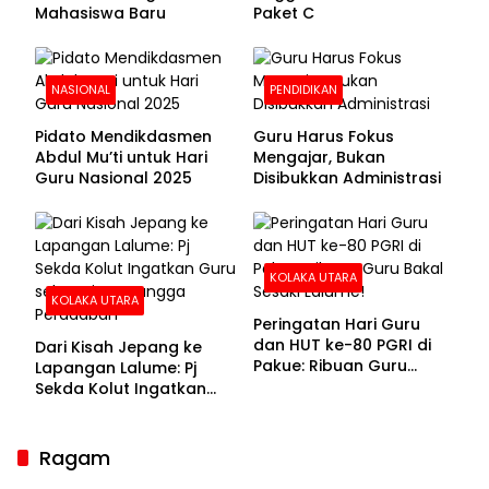
Mahasiswa Baru
Paket C
NASIONAL
PENDIDIKAN
Pidato Mendikdasmen
Guru Harus Fokus
Abdul Mu’ti untuk Hari
Mengajar, Bukan
Guru Nasional 2025
Disibukkan Administrasi
KOLAKA UTARA
KOLAKA UTARA
Peringatan Hari Guru
dan HUT ke-80 PGRI di
Dari Kisah Jepang ke
Pakue: Ribuan Guru
Lapangan Lalume: Pj
Bakal Sesaki Lalume!
Sekda Kolut Ingatkan
Guru sebagai
Penyangga Peradaban
Ragam
Sekda Kolaka Utara Hadiri RUPSLB BPR Bahteramas,
Bahas Pergantian Direksi