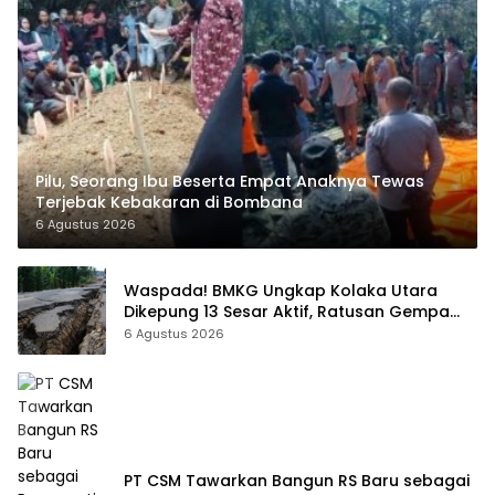
Pilu, Seorang Ibu Beserta Empat Anaknya Tewas
Terjebak Kebakaran di Bombana
6 Agustus 2026
Waspada! BMKG Ungkap Kolaka Utara
Dikepung 13 Sesar Aktif, Ratusan Gempa
Sudah Terekam
6 Agustus 2026
PT CSM Tawarkan Bangun RS Baru sebagai