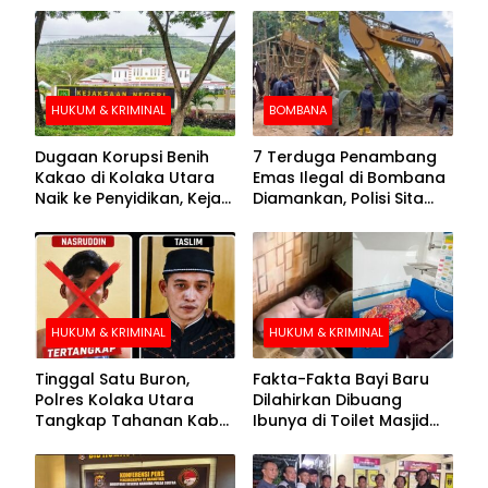
HUKUM & KRIMINAL
BOMBANA
Dugaan Korupsi Benih
7 Terduga Penambang
Kakao di Kolaka Utara
Emas Ilegal di Bombana
Naik ke Penyidikan, Kejari
Diamankan, Polisi Sita
Periksa Sejumlah Pihak
Mesin Dompeng hingga
Crusher
HUKUM & KRIMINAL
HUKUM & KRIMINAL
Tinggal Satu Buron,
Fakta-Fakta Bayi Baru
Polres Kolaka Utara
Dilahirkan Dibuang
Tangkap Tahanan Kabur
Ibunya di Toilet Masjid
ke-10 di Hari ke-21
Kolaka Utara
Pengejaran