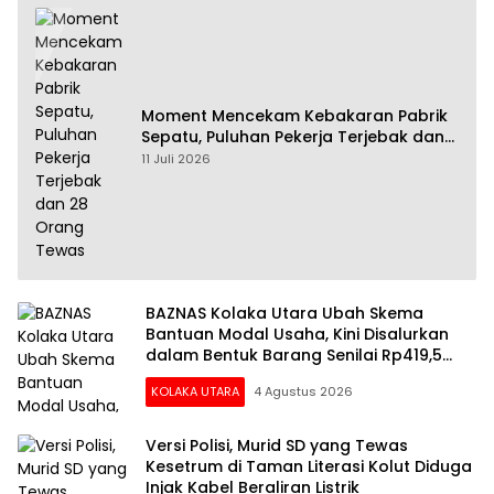
Moment Mencekam Kebakaran Pabrik
Sepatu, Puluhan Pekerja Terjebak dan
28 Orang Tewas
11 Juli 2026
BAZNAS Kolaka Utara Ubah Skema
Bantuan Modal Usaha, Kini Disalurkan
dalam Bentuk Barang Senilai Rp419,5
Juta
KOLAKA UTARA
4 Agustus 2026
Versi Polisi, Murid SD yang Tewas
Kesetrum di Taman Literasi Kolut Diduga
Injak Kabel Beraliran Listrik