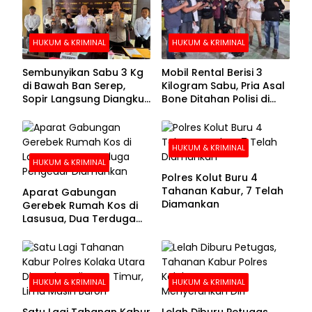
HUKUM & KRIMINAL
HUKUM & KRIMINAL
Sembunyikan Sabu 3 Kg
Mobil Rental Berisi 3
di Bawah Ban Serep,
Kilogram Sabu, Pria Asal
Sopir Langsung Diangkut
Bone Ditahan Polisi di
Polisi
Kolaka
HUKUM & KRIMINAL
HUKUM & KRIMINAL
Polres Kolut Buru 4
Tahanan Kabur, 7 Telah
Aparat Gabungan
Diamankan
Gerebek Rumah Kos di
Lasusua, Dua Terduga
Pengedar Diamankan
HUKUM & KRIMINAL
HUKUM & KRIMINAL
Satu Lagi Tahanan Kabur
Lelah Diburu Petugas,