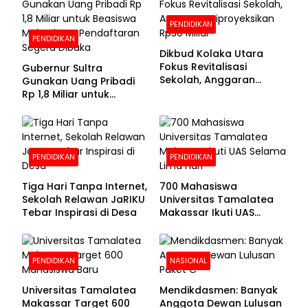
PENDIDIKAN
PENDIDIKAN
Dikbud Kolaka Utara
Fokus Revitalisasi
Gubernur Sultra
Sekolah, Anggaran
Gunakan Uang Pribadi
Diproyeksikan Rp30
Rp 1,8 Miliar untuk
Miliar
Beasiswa Mahasiswa,
Pendaftaran Segera
Dibuka
PENDIDIKAN
PENDIDIKAN
Tiga Hari Tanpa Internet,
700 Mahasiswa
Sekolah Relawan JaRIKU
Universitas Tamalatea
Tebar Inspirasi di Desa
Makassar Ikuti UAS
Selama Lima Hari
PENDIDIKAN
NASIONAL
Universitas Tamalatea
Mendikdasmen: Banyak
Makassar Target 600
Anggota Dewan Lulusan