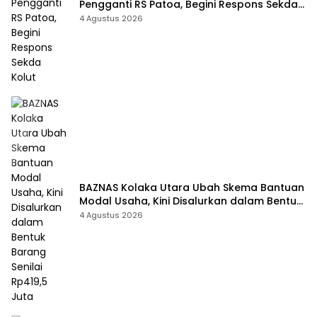
Pengganti RS Patoa, Begini Respons Sekda
Kolut
4 Agustus 2026
BAZNAS Kolaka Utara Ubah Skema Bantuan
Modal Usaha, Kini Disalurkan dalam Bentuk
Barang Senilai Rp419,5 Juta
4 Agustus 2026