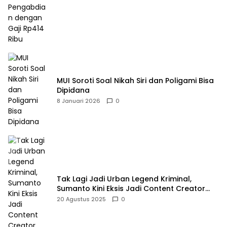
MUI Soroti Soal Nikah Siri dan Poligami Bisa
Dipidana
8 Januari 2026
0
Tak Lagi Jadi Urban Legend Kriminal,
Sumanto Kini Eksis Jadi Content Creator
Mukbang
20 Agustus 2025
0