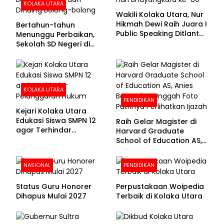
KOLAKA UTARA
Wakili Kolaka Utara, Nur
Hikmah Dewi Raih Juara I
Bertahun-tahun
Public Speaking Ditlantas
Menunggu Perbaikan,
Polda Sultra pada
Sekolah SD Negeri di
Puncak Hari
Kolaka Utara Masih
Bhayangkara ke-80
Beralas Tanah dan
Dinding Bolong-bolong
KOLAKA UTARA
PENDIDIKAN
Kejari Kolaka Utara
Edukasi Siswa SMPN 12
Raih Gelar Magister di
agar Terhindar
Harvard Graduate
Pelanggaran Hukum
School of Education AS,
Anies Baswedan Unggah
Foto Putrinya Perlihatkan
NASIONAL
PENDIDIKAN
Ijazah
Status Guru Honorer
Perpustakaan Woipedia
Dihapus Mulai 2027
Terbaik di Kolaka Utara