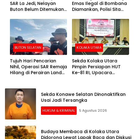
SAR La Jedi, Nelayan
Emas Ilegal di Bombana
Buton Belum Ditemukan
Diamankan, Polisi Sita
Setelah Sepekan Dicari
Mesin Dompeng hingga
Crusher
BUTON SELATAN
KOLAKA UTARA
Tujuh Hari Pencarian
Sekda Kolaka Utara
Nihil, Operasi SAR Remaja
Pimpin Persiapan HUT
Hilang di Perairan Lande
Ke-81 RI, Upacara
Buton Selatan Dihentikan
Dipusatkan di Lasusua
Sekda Konawe Selatan Dinonaktifkan
Usai Jadi Tersangka
HUKUM & KRIMINAL
5 Agustus 2026
Budaya Membaca di Kolaka Utara
Didorong Lewat Lapak Baca dan Diskusi