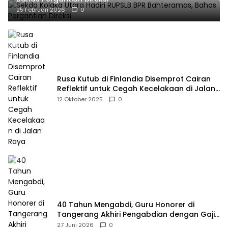
25 Februari 2026
0
Rusa Kutub di Finlandia Disemprot Cairan
Reflektif untuk Cegah Kecelakaan di Jalan
Raya
12 Oktober 2025
0
40 Tahun Mengabdi, Guru Honorer di
Tangerang Akhiri Pengabdian dengan Gaji
Rp414 Ribu
27 Juni 2026
0