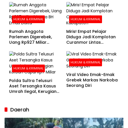
Buronan Segera
Menyerahkan Diri
HUKUM & KRIMINAL
HUKUM & KRIMINAL
Rumah Anggota
Miris! Empat Pelajar
Parlemen Digerebek,
Diduga Jadi Komplotan
Uang Rp927 Miliar
Curanmor Lintas
hingga BH Emas Disita
Kabupaten
HUKUM & KRIMINAL
HUKUM & KRIMINAL
Viral Video Emak-Emak
Grebek Markas Narkoba
Polda Sultra Telusuri
Seorang Diri
Aset Tersangka Kasus
Umrah Ilegal, Kerugian
Korban Capai Rp7 Miliar
Daerah