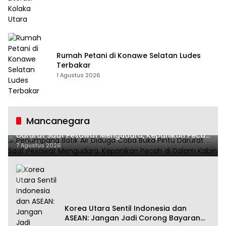
Rumah Petani di Konawe Selatan Ludes
Terbakar
1 Agustus 2026
Mancanegara
Penumpang Batik Air Diduga Coba Buka Pintu
Darurat Saat Pesawat Mengudara, Kepanikan Pecah
di Dalam Kabin
7 Agustus 2026
Korea Utara Sentil Indonesia dan
ASEAN: Jangan Jadi Corong Bayaran