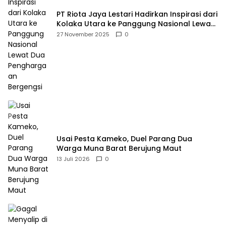
PT Riota Jaya Lestari Hadirkan Inspirasi dari
Kolaka Utara ke Panggung Nasional Lewat
Dua Penghargaan Bergengsi
27 November 2025
0
Usai Pesta Kameko, Duel Parang Dua
Warga Muna Barat Berujung Maut
13 Juli 2026
0