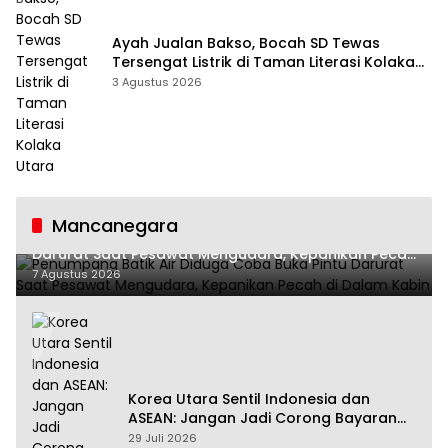
Ayah Jualan Bakso, Bocah SD Tewas
Tersengat Listrik di Taman Literasi Kolaka
Utara
3 Agustus 2026
Mancanegara
Penumpang Batik Air Diduga Coba Buka Pintu
Darurat Saat Pesawat Mengudara, Kepanikan Pecah
di Dalam Kabin
7 Agustus 2026
Korea Utara Sentil Indonesia dan
ASEAN: Jangan Jadi Corong Bayaran
Amerika Serikat
29 Juli 2026