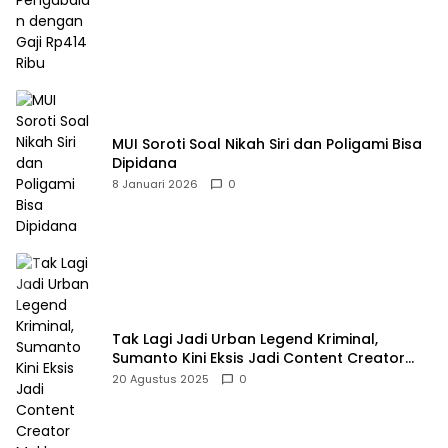
MUI Soroti Soal Nikah Siri dan Poligami Bisa
Dipidana
8 Januari 2026
0
Tak Lagi Jadi Urban Legend Kriminal,
Sumanto Kini Eksis Jadi Content Creator
Mukbang
20 Agustus 2025
0