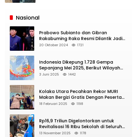
Siaran
Publik
Nasional
Prabowo Subianto dan Gibran
Rakabuming Raka Resmi Dilantik Jadi
Presiden dan Wapres RI
20 Oktober 2024
1721
Indonesia Dikepung 1.728 Gempa
Sepanjang Mei 2025, Berikut Wilayah
Yang Intens Diguncang!
3 Juni 2025
1442
Kolaka Utara Pecahkan Rekor MURI
Makan Bergizi Gratis Dengan Peserta
Terbanyak
18 Februari 2025
1198
Rp16,9 Triliun Digelontorkan untuk
Revitalisasi 16 Ribu Sekolah di Seluruh
Indonesia
13 November 2025
1178