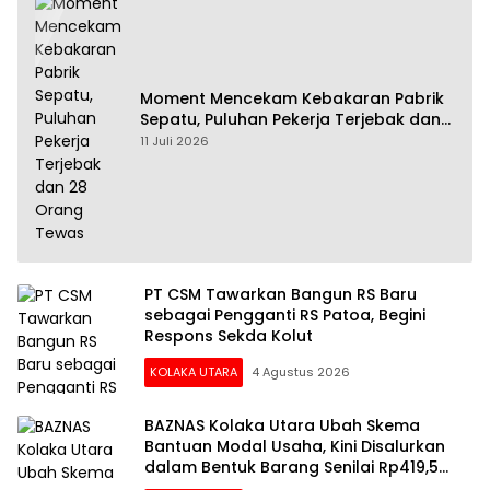
Moment Mencekam Kebakaran Pabrik
Sepatu, Puluhan Pekerja Terjebak dan
28 Orang Tewas
11 Juli 2026
PT CSM Tawarkan Bangun RS Baru
sebagai Pengganti RS Patoa, Begini
Respons Sekda Kolut
KOLAKA UTARA
4 Agustus 2026
BAZNAS Kolaka Utara Ubah Skema
Bantuan Modal Usaha, Kini Disalurkan
dalam Bentuk Barang Senilai Rp419,5
Juta