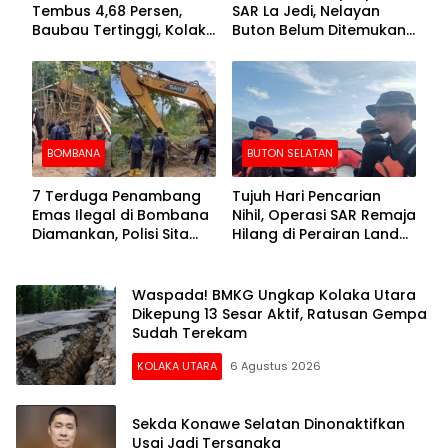
Tembus 4,68 Persen,
SAR La Jedi, Nelayan
Baubau Tertinggi, Kolaka
Buton Belum Ditemukan
Posisi Kedua
Setelah Sepekan Dicari
BOMBANA
BUTON SELATAN
7 Terduga Penambang
Tujuh Hari Pencarian
Emas Ilegal di Bombana
Nihil, Operasi SAR Remaja
Diamankan, Polisi Sita
Hilang di Perairan Lande
Mesin Dompeng hingga
Buton Selatan Dihentikan
Crusher
Waspada! BMKG Ungkap Kolaka Utara
Dikepung 13 Sesar Aktif, Ratusan Gempa
Sudah Terekam
KOLAKA UTARA
6 Agustus 2026
Sekda Konawe Selatan Dinonaktifkan
Usai Jadi Tersangka