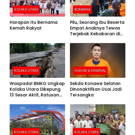
KOLAKA UTARA
BOMBANA
Harapan Itu Bernama
Pilu, Seorang Ibu Beserta
Kemah Rakyat
Empat Anaknya Tewas
Terjebak Kebakaran di
Bombana
KOLAKA UTARA
HUKUM & KRIMINAL
Waspada! BMKG Ungkap
Sekda Konawe Selatan
Kolaka Utara Dikepung
Dinonaktifkan Usai Jadi
13 Sesar Aktif, Ratusan
Tersangka
Gempa Sudah Terekam
KOLAKA UTARA
KOLAKA UTARA