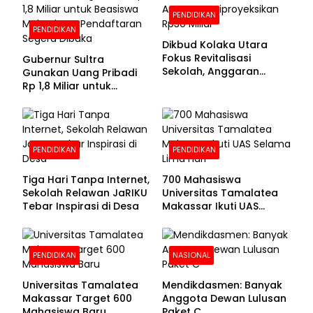
PENDIDIKAN
PENDIDIKAN
Dikbud Kolaka Utara
Fokus Revitalisasi
Gubernur Sultra
Sekolah, Anggaran
Gunakan Uang Pribadi
Diproyeksikan Rp30
Rp 1,8 Miliar untuk
Miliar
Beasiswa Mahasiswa,
Pendaftaran Segera
Dibuka
PENDIDIKAN
PENDIDIKAN
Tiga Hari Tanpa Internet,
700 Mahasiswa
Sekolah Relawan JaRIKU
Universitas Tamalatea
Tebar Inspirasi di Desa
Makassar Ikuti UAS
Selama Lima Hari
PENDIDIKAN
NASIONAL
Universitas Tamalatea
Mendikdasmen: Banyak
Makassar Target 600
Anggota Dewan Lulusan
Mahasiswa Baru
Paket C