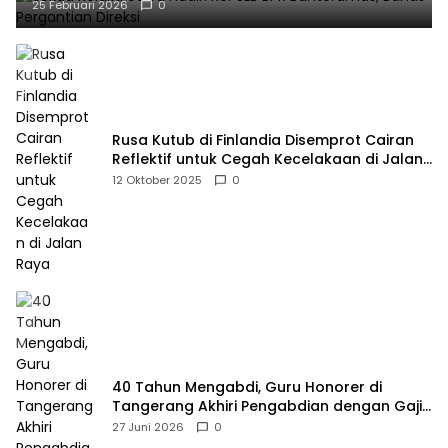
25 Februari 2026
0
Rusa Kutub di Finlandia Disemprot Cairan
Reflektif untuk Cegah Kecelakaan di Jalan
Raya
12 Oktober 2025
0
40 Tahun Mengabdi, Guru Honorer di
Tangerang Akhiri Pengabdian dengan Gaji
Rp414 Ribu
27 Juni 2026
0