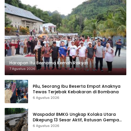
Harapan Itu Bernama Kemah Rakyat
7 Agustus 2026
Pilu, Seorang Ibu Beserta Empat Anaknya
Tewas Terjebak Kebakaran di Bombana
6 Agustus 2026
Waspada! BMKG Ungkap Kolaka Utara
Dikepung 13 Sesar Aktif, Ratusan Gempa
Sudah Terekam
6 Agustus 2026