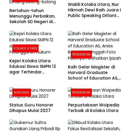
Wakili Kolaka Utara, Nur
Hikmah Dewi Raih Juara I
Bertahun-tahun
Public Speaking Ditlantas
Menunggu Perbaikan,
Polda Sultra pada
Sekolah SD Negeri di
Puncak Hari
Kolaka Utara Masih
Bhayangkara ke-80
Beralas Tanah dan
Dinding Bolong-bolong
KOLAKA UTARA
PENDIDIKAN
Kejari Kolaka Utara
Edukasi Siswa SMPN 12
Raih Gelar Magister di
agar Terhindar
Harvard Graduate
Pelanggaran Hukum
School of Education AS,
Anies Baswedan Unggah
Foto Putrinya Perlihatkan
NASIONAL
PENDIDIKAN
Ijazah
Status Guru Honorer
Perpustakaan Woipedia
Dihapus Mulai 2027
Terbaik di Kolaka Utara