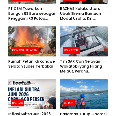
PT CSM Tawarkan
BAZNAS Kolaka Utara
Bangun RS Baru sebagai
Ubah Skema Bantuan
Pengganti RS Patoa,
Modal Usaha, Kini
Begini Respons Sekda
Disalurkan dalam Bentuk
Kolut
Barang Senilai Rp419,5
Juta
KONAWE SELATAN
WAKATOBI
Rumah Petani di Konawe
Tim SAR Cari Nelayan
Selatan Ludes Terbakar
Wakatobi yang Hilang
Melaut, Perahu
Ditemukan Mengapung
Kemasukan Air
BAUBAU
BUTON
Inflasi Sultra Juni 2026
Basarnas Tutup Operasi