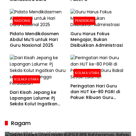
NASIONAL
PENDIDIKAN
Pidato Mendikdasmen
Guru Harus Fokus
Abdul Mu’ti untuk Hari
Mengajar, Bukan
Guru Nasional 2025
Disibukkan Administrasi
KOLAKA UTARA
KOLAKA UTARA
Peringatan Hari Guru
dan HUT ke-80 PGRI di
Dari Kisah Jepang ke
Pakue: Ribuan Guru
Lapangan Lalume: Pj
Bakal Sesaki Lalume!
Sekda Kolut Ingatkan
Guru sebagai
Penyangga Peradaban
Ragam
Sekda Kolaka Utara Hadiri RUPSLB BPR Bahteramas,
Bahas Pergantian Direksi