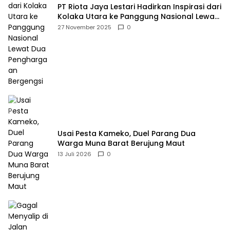
PT Riota Jaya Lestari Hadirkan Inspirasi dari
Kolaka Utara ke Panggung Nasional Lewat
Dua Penghargaan Bergengsi
27 November 2025
0
Usai Pesta Kameko, Duel Parang Dua
Warga Muna Barat Berujung Maut
13 Juli 2026
0