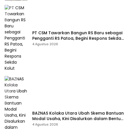
PT CSM Tawarkan Bangun RS Baru sebagai
Pengganti RS Patoa, Begini Respons Sekda
Kolut
4 Agustus 2026
BAZNAS Kolaka Utara Ubah Skema Bantuan
Modal Usaha, Kini Disalurkan dalam Bentuk
Barang Senilai Rp419,5 Juta
4 Agustus 2026