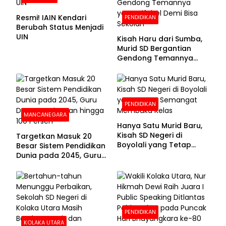
Resmi! IAIN Kendari
PENDIDIKAN
Berubah Status Menjadi
UIN
Kisah Haru dari Sumba,
Murid SD Bergantian
Gendong Temannya
yang Difabel Demi Bisa
Sekolah
PENDIDIKAN
MANCANEGARA
Hanya Satu Murid Baru,
Kisah SD Negeri di
Targetkan Masuk 20
Boyolali yang Tetap
Besar Sistem Pendidikan
Semangat Membuka
Dunia pada 2045, Guru
Kelas
Dapat Tunjangan hingga
100 Persen
PENDIDIKAN
KOLAKA UTARA