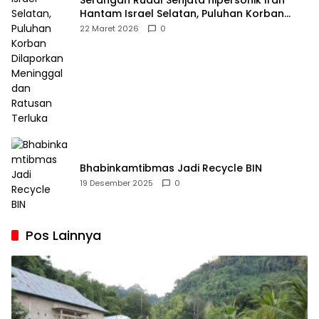
Serangan Rudal Senjata hipersonik Iran
Hantam Israel Selatan, Puluhan Korban
Dilaporkan Meninggal dan Ratusan Terluka
22 Maret 2026
0
Bhabinkamtibmas Jadi Recycle BIN
19 Desember 2025
0
Pos Lainnya