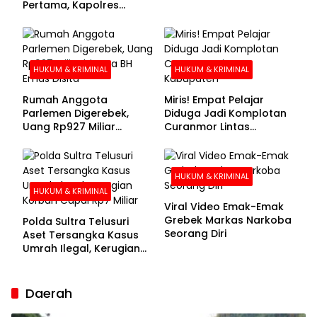
Pertama, Kapolres
Kolaka Utara Sarankan 7
Buronan Segera
Menyerahkan Diri
HUKUM & KRIMINAL
HUKUM & KRIMINAL
Rumah Anggota
Miris! Empat Pelajar
Parlemen Digerebek,
Diduga Jadi Komplotan
Uang Rp927 Miliar
Curanmor Lintas
hingga BH Emas Disita
Kabupaten
HUKUM & KRIMINAL
HUKUM & KRIMINAL
Viral Video Emak-Emak
Grebek Markas Narkoba
Polda Sultra Telusuri
Seorang Diri
Aset Tersangka Kasus
Umrah Ilegal, Kerugian
Korban Capai Rp7 Miliar
Daerah