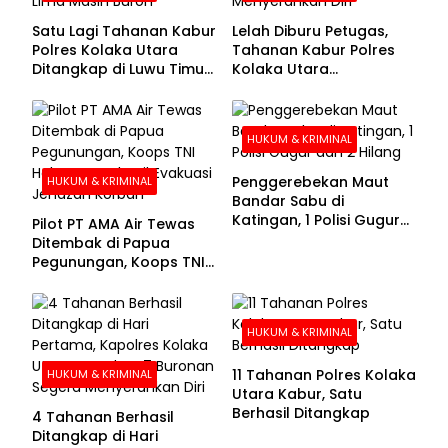
Satu Lagi Tahanan Kabur
Lelah Diburu Petugas,
Polres Kolaka Utara
Tahanan Kabur Polres
Ditangkap di Luwu Timur,
Kolaka Utara
Lima Masih Buron
Menyerahkan Diri
HUKUM & KRIMINAL
Penggerebekan Maut
HUKUM & KRIMINAL
Bandar Sabu di
Katingan, 1 Polisi Gugur
Pilot PT AMA Air Tewas
dan 2 Hilang
Ditembak di Papua
Pegunungan, Koops TNI
Habema Berhasil
Evakuasi Jenazah
Korban
HUKUM & KRIMINAL
11 Tahanan Polres Kolaka
HUKUM & KRIMINAL
Utara Kabur, Satu
Berhasil Ditangkap
4 Tahanan Berhasil
Ditangkap di Hari