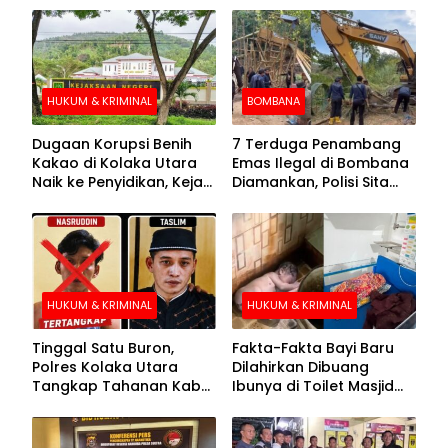
HUKUM & KRIMINAL
BOMBANA
Dugaan Korupsi Benih
7 Terduga Penambang
Kakao di Kolaka Utara
Emas Ilegal di Bombana
Naik ke Penyidikan, Kejari
Diamankan, Polisi Sita
Periksa Sejumlah Pihak
Mesin Dompeng hingga
Crusher
HUKUM & KRIMINAL
HUKUM & KRIMINAL
Tinggal Satu Buron,
Fakta-Fakta Bayi Baru
Polres Kolaka Utara
Dilahirkan Dibuang
Tangkap Tahanan Kabur
Ibunya di Toilet Masjid
ke-10 di Hari ke-21
Kolaka Utara
Pengejaran