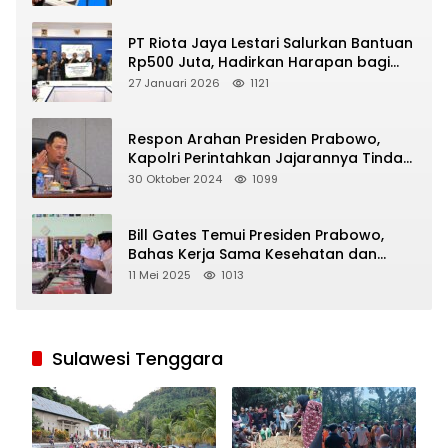
PT Riota Jaya Lestari Salurkan Bantuan
Rp500 Juta, Hadirkan Harapan bagi
Korban Bencana di Sumatera
27 Januari 2026
1121
Respon Arahan Presiden Prabowo,
Kapolri Perintahkan Jajarannya Tindak
Tegas Pelaku Judi Online
30 Oktober 2024
1099
Bill Gates Temui Presiden Prabowo,
Bahas Kerja Sama Kesehatan dan
Program Makan Bergizi Gratis
11 Mei 2025
1013
Sulawesi Tenggara