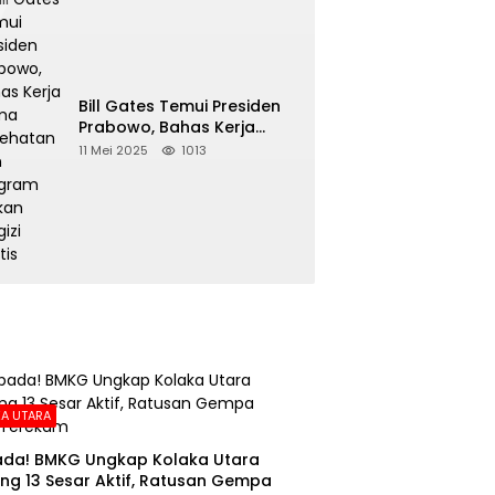
Bill Gates Temui Presiden
Prabowo, Bahas Kerja
Sama Kesehatan dan
11 Mei 2025
1013
Program Makan Bergizi
Gratis
A UTARA
da! BMKG Ungkap Kolaka Utara
ng 13 Sesar Aktif, Ratusan Gempa