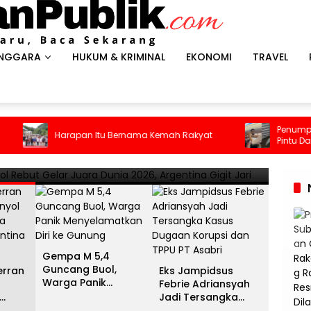
ENGGARA
HUKUM & KRIMINAL
EKONOMI
TRAVEL
HEADLI
es Antar Spanyol Rebut Gelar
Gem
Penumpang Batik Ai
Harapan Itu Bernama Kemah Rakyat
Pintu Darurat Saat 
ina Gigit Jari
Men
Kepanikan Pecah di
13 Juli 
Gempa M 5,4
Guncang Buol,
erran
Eks Jampidsus
Warga Panik
Febrie Adriansyah
Menyelamatkan Diri
Jadi Tersangka
ke Gunung
unia
Kasus Dugaan