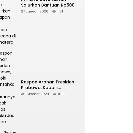
Salurkan Bantuan Rp500
Juta, Hadirkan Harapan
27 Januari 2026
1121
bagi Korban Bencana di
Sumatera
Respon Arahan Presiden
Prabowo, Kapolri
Perintahkan Jajarannya
30 Oktober 2024
1099
Tindak Tegas Pelaku Judi
Online