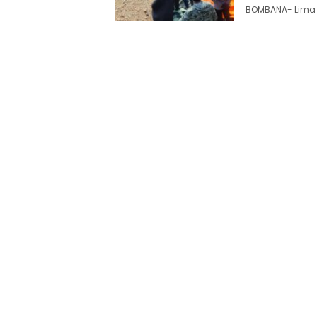
BOMBANA- Lima 
Siaran
Publik