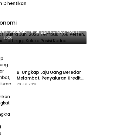
n Dihentikan
konomi
lasi Sultra Juni 2026 Tembus 4,68
sen, Baubau Tertinggi, Kolaka Posisi
dua
uli 2026
BI Ungkap Laju Uang Beredar
Melambat, Penyaluran Kredit
Perbankan Meningkat
29 Juli 2026