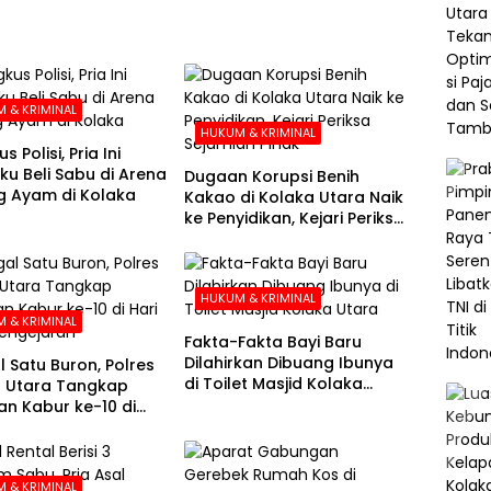
 & KRIMINAL
HUKUM & KRIMINAL
s Polisi, Pria Ini
u Beli Sabu di Arena
Dugaan Korupsi Benih
 Ayam di Kolaka
Kakao di Kolaka Utara Naik
ke Penyidikan, Kejari Periksa
Sejumlah Pihak
HUKUM & KRIMINAL
 & KRIMINAL
Fakta-Fakta Bayi Baru
Dilahirkan Dibuang Ibunya
l Satu Buron, Polres
di Toilet Masjid Kolaka
 Utara Tangkap
Utara
n Kabur ke-10 di
e-21 Pengejaran
 & KRIMINAL