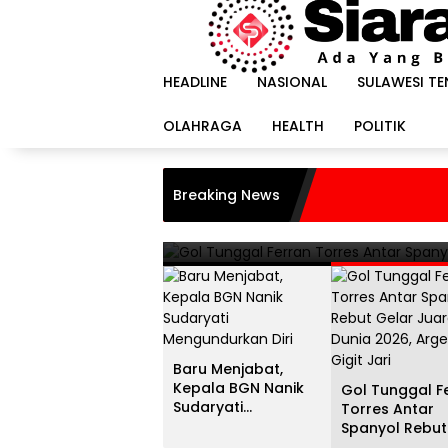
Langsung
ke
konten
HEADLINE
NASIONAL
SULAWESI T
OLAHRAGA
HEALTH
POLITIK
HEADLINE
i
Gol Tunggal Ferran Torr
Breaking News
Juara Dunia 2026, Argent
20 Juli 2026
Baru Menjabat,
Kepala BGN Nanik
Gol Tunggal F
Sudaryati
Torres Antar
Mengundurkan Diri
Spanyol Rebut
Gelar Juara D