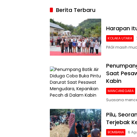
2026, Argenti
Berita Terbaru
Gigit Jari
Harapan I
KOLAKA UTARA
PAGI masih mud
Penumpang 
Saat Pesaw
Kabin
MANCANEGARA
Suasana mencek
Pilu, Seor
Terjebak 
BOMBANA
6 Ag