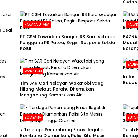
Sudah
KOLAKA UTARA
KOLAK
 Usai
PT CSM Tawarkan Bangun RS Baru sebagai
BAZNA
Pengganti RS Patoa, Begini Respons Sekda
Modal 
Kolut
Barang
BAUB
WAKATOBI
des
Inflas
Baubau
Tim SAR Cari Nelayan Wakatobi yang
Hilang Melaut, Perahu Ditemukan
Mengapung Kemasukan Air
BOMBANA
BUTON
7 Terduga Penambang Emas Ilegal di
Tujuh 
elah
Bombana Diamankan, Polisi Sita Mesin
Remaja