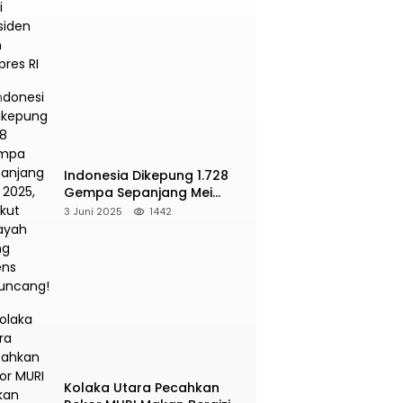
Presiden dan Wapres RI
Indonesia Dikepung 1.728
Gempa Sepanjang Mei
2025, Berikut Wilayah Yang
3 Juni 2025
1442
Intens Diguncang!
Kolaka Utara Pecahkan