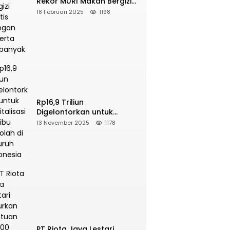
Rekor MURI Makan Bergizi
Gratis Dengan Peserta
18 Februari 2025
1198
Terbanyak
Rp16,9 Triliun
Digelontorkan untuk
Revitalisasi 16 Ribu Sekolah
13 November 2025
1178
di Seluruh Indonesia
PT Riota Jaya Lestari