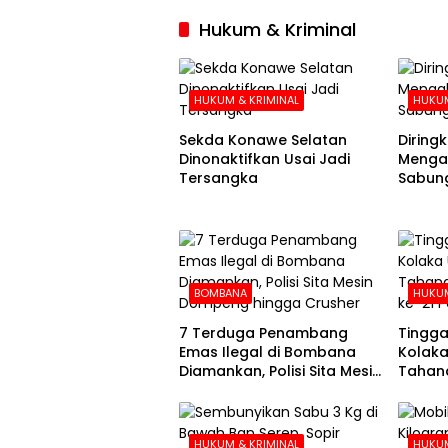
Hukum & Kriminal
HUKUM & KRIMINAL
HUKUM
Sekda Konawe Selatan
Diringku
Dinonaktifkan Usai Jadi
Mengak
Tersangka
Sabung
BOMBANA
HUKUM
7 Terduga Penambang
Tingga
Emas Ilegal di Bombana
Kolaka
Diamankan, Polisi Sita Mesin
Tahana
Dompeng hingga Crusher
Hari k
HUKUM & KRIMINAL
HUKUM