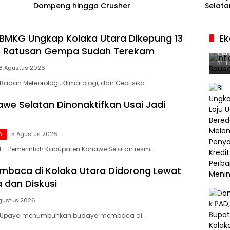
Dompeng hingga Crusher
Selata
BMKG Ungkap Kolaka Utara Dikepung 13
E
Inf
f, Ratusan Gempa Sudah Terekam
Per
Ke
31 J
6 Agustus 2026
Badan Meteorologi, Klimatologi, dan Geofisika…
we Selatan Dinonaktifkan Usai Jadi
AL
5 Agustus 2026
 – Pemerintah Kabupaten Konawe Selatan resmi…
baca di Kolaka Utara Didorong Lewat
 dan Diskusi
gustus 2026
– Upaya menumbuhkan budaya membaca di…