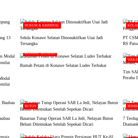
HUKUM & KRIMINAL
KOLA
ung 13
Sekda Konawe Selatan Dinonaktifkan Usai Jadi
PT CSM 
Tersangka
RS Pato
KONAWE SELATAN
WAKA
Rumah Petani di Konawe Selatan Ludes Terbakar
Tim SAR
Perahu 
Modal
enilai
BUTON
BOMB
Baubau
Basarnas Tutup Operasi SAR La Jedi, Nelayan Buton
7 Terdu
Belum Ditemukan Setelah Sepekan Dicari
Diamank