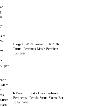
Harga BBM Nonsubsidi Juli 2026
Turun, Pertamax Masih Bertahan
Rp16.250 per Liter
1 Juli 2026
6 Pasar di Kolaka Utara Berhenti
Beroperasi, Pemda Susun Skema Baru
Pulihkan Perdagangan
11 Juni 2026