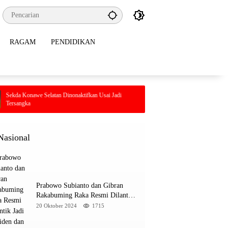
RAGAM
PENDIDIKAN
atan Dinonaktifkan Usai Jadi
Budaya Membaca di Kolaka Utara Didoron
Lapak Baca dan Diskusi
Nasional
Prabowo Subianto dan Gibran
Rakabuming Raka Resmi Dilantik
Jadi Presiden dan Wapres RI
20 Oktober 2024
1715