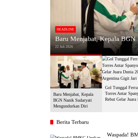
HEADLINE
Gol Tunggal Ferran Torres An
urkan Diri
2026, Argentina Gigit Jari
20 Juli 2026
Gol Tunggal Ferra
Torres Antar Span
Baru Menjabat, Kepala
Rebut Gelar Juara
BGN Nanik Sudaryati
2026, Argentina Gi
Mengundurkan Diri
Berita Terbaru
Waspada! BMK