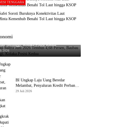
WESI TENGGARA
afei Soroti Buruknya Konektivitas Laut
 Minta Kemenhub Benahi Tol Laut hingga KSOP
onomi
asi Sultra Juni 2026 Tembus 4,68 Persen,
au Tertinggi, Kolaka Posisi Kedua
li 2026
BI Ungkap Laju Uang Beredar
Melambat, Penyaluran Kredit Perbankan
Meningkat
29 Juli 2026