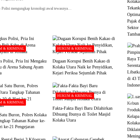
lisi mengungkap kronologi awal tewasnya…
 & KRIMINAL
HUKUM & KRIMINAL
s Polisi, Pria Ini Mengaku
Dugaan Korupsi Benih Kakao di
bu di Arena Sabung Ayam
Kolaka Utara Naik ke Penyidikan,
a
Kejari Periksa Sejumlah Pihak
HUKUM & KRIMINAL
 & KRIMINAL
Fakta-Fakta Bayi Baru Dilahirkan
Dibuang Ibunya di Toilet Masjid
Satu Buron, Polres Kolaka
Kolaka Utara
ngkap Tahanan Kabur ke-
ri ke-21 Pengejaran