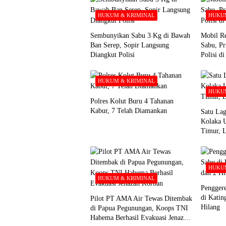
HUKUM & KRIMINAL
HUKUM
Sembunyikan Sabu 3 Kg di Bawah
Mobil Re
Ban Serep, Sopir Langsung
Sabu, Pr
Diangkut Polisi
Polisi d
HUKUM & KRIMINAL
HUKUM
Polres Kolut Buru 4 Tahanan
Kabur, 7 Telah Diamankan
Satu Lag
Kolaka 
Timur, 
HUKUM
HUKUM & KRIMINAL
Pengger
di Katin
Pilot PT AMA Air Tewas Ditembak
Hilang
di Papua Pegunungan, Koops TNI
Habema Berhasil Evakuasi Jenazah