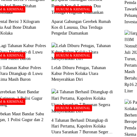
 & KRIMINAL
HUKUM & KRIMINAL
ntal Berisi 3 Kilogram
Aparat Gabungan Gerebek Rumah
ia Asal Bone Ditahan
Kos di Lasusua, Dua Terduga
i Kolaka
Pengedar Diamankan
 & KRIMINAL
HUKUM & KRIMINAL
i Tahanan Kabur Polres
Lelah Diburu Petugas, Tahanan
Utara Ditangkap di Luwu
Kabur Polres Kolaka Utara
Lima Masih Buron
Menyerahkan Diri
 & KRIMINAL
HUKUM & KRIMINAL
ebekan Maut Bandar Sabu
gan, 1 Polisi Gugur dan 2
4 Tahanan Berhasil Ditangkap di
Hari Pertama, Kapolres Kolaka
Utara Sarankan 7 Buronan Segera