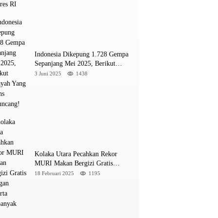
INE
a M 5,4 Guncang Buol, Warga Panik Menyelamat
Indonesia Dikepung 1.728 Gempa
ung
Sepanjang Mei 2025, Berikut
Wilayah Yang Intens Diguncang!
3 Juni 2025
1438
026
Kolaka Utara Pecahkan Rekor
MURI Makan Bergizi Gratis
Dengan Peserta Terbanyak
18 Februari 2025
1195