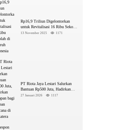
Rp16,9 Triliun Digelontorkan
untuk Revitalisasi 16 Ribu Sekolah
di Seluruh Indonesia
13 November 2025
1171
PT Riota Jaya Lestari Salurkan
Bantuan Rp500 Juta, Hadirkan
Harapan bagi Korban Bencana di
27 Januari 2026
1117
Sumatera