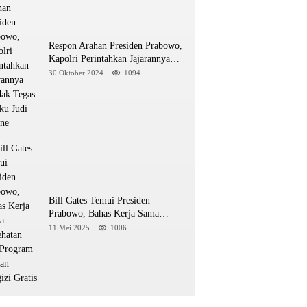
Respon Arahan Presiden Prabowo,
Kapolri Perintahkan Jajarannya
Tindak Tegas Pelaku Judi Online
30 Oktober 2024
1094
Bill Gates Temui Presiden
Prabowo, Bahas Kerja Sama
Kesehatan dan Program Makan
11 Mei 2025
1006
Bergizi Gratis