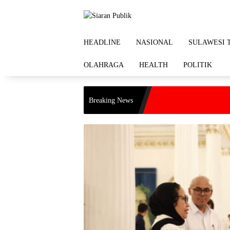
Langsung
ke
konten
HEADLINE
NASIONAL
SULAWESI 
OLAHRAGA
HEALTH
POLITIK
Breaking News