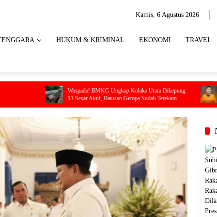
Kamis, 6 Agustus 2026
TENGGARA
HUKUM & KRIMINAL
EKONOMI
TRAVEL
Waspada! BMKG Ungkap Kolaka Utara Dikepung
Sekda Konawe Sel
13 Sesar Aktif, Ratusan Gempa Sudah Terekam
Tersangka