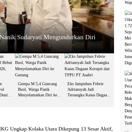
HEADL
tar Spanyol Rebut Gelar Juara Dunia
Gemp
Gun
13 Juli 2
n
Gempa M 5,4 Guncang
Eks Jampidsus Febrie
yol
Buol, Warga Panik
Adriansyah Jadi
 Dunia
Menyelamatkan Diri ke
Tersangka Kasus Dugaan
git Jari
Gunung
Korupsi dan TPPU PT
Asabri
G Ungkap Kolaka Utara Dikepung 13 Sesar Aktif,