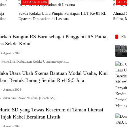
KOLAKA UTARA
SULA
aja
Sekda Kolaka Utara Pimpin Persiapan HUT Ke-81 RI,
Ahmad S
ikan
Upacara Dipusatkan di Lasusua
Sultra,
kan Bangun RS Baru sebagai Pengganti RS Patoa,
Ek
Infl
ns Sekda Kolut
Baub
31 Ju
4 Agustus 2026
merintah Kabupaten Kolaka Utara merespons…
ka Utara Ubah Skema Bantuan Modal Usaha, Kini
alam Bentuk Barang Senilai Rp419,5 Juta
4 Agustus 2026
adan Amil Zakat Nasional (BAZNAS)…
 Murid SD yang Tewas Kesetrum di Taman Literasi
Injak Kabel Beraliran Listrik
3 Agustus 2026