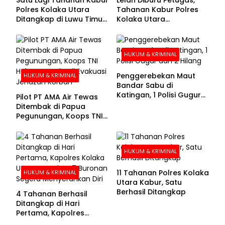
Polres Kolaka Utara
Tahanan Kabur Polres
Ditangkap di Luwu Timur,
Kolaka Utara
Lima Masih Buron
Menyerahkan Diri
HUKUM & KRIMINAL
Penggerebekan Maut
HUKUM & KRIMINAL
Bandar Sabu di
Katingan, 1 Polisi Gugur
Pilot PT AMA Air Tewas
dan 2 Hilang
Ditembak di Papua
Pegunungan, Koops TNI
Habema Berhasil
Evakuasi Jenazah
Korban
HUKUM & KRIMINAL
11 Tahanan Polres Kolaka
HUKUM & KRIMINAL
Utara Kabur, Satu
Berhasil Ditangkap
4 Tahanan Berhasil
Ditangkap di Hari
Pertama, Kapolres
Kolaka Utara Sarankan 7