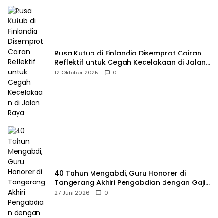
Rusa Kutub di Finlandia Disemprot Cairan
Reflektif untuk Cegah Kecelakaan di Jalan
Raya
12 Oktober 2025
0
40 Tahun Mengabdi, Guru Honorer di
Tangerang Akhiri Pengabdian dengan Gaji
Rp414 Ribu
27 Juni 2026
0