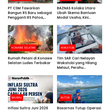
PT CSM Tawarkan
BAZNAS Kolaka Utara
Bangun RS Baru sebagai
Ubah Skema Bantuan
Pengganti RS Patoa,
Modal Usaha, Kini
Begini Respons Sekda
Disalurkan dalam Bentuk
Kolut
Barang Senilai Rp419,5
Juta
KONAWE SELATAN
WAKATOBI
Rumah Petani di Konawe
Tim SAR Cari Nelayan
Selatan Ludes Terbakar
Wakatobi yang Hilang
Melaut, Perahu
Ditemukan Mengapung
Kemasukan Air
BAUBAU
BUTON
Inflasi Sultra Juni 2026
Basarnas Tutup Operasi