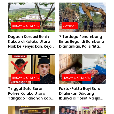
HUKUM & KRIMINAL
BOMBANA
Dugaan Korupsi Benih
7 Terduga Penambang
Kakao di Kolaka Utara
Emas Ilegal di Bombana
Naik ke Penyidikan, Kejari
Diamankan, Polisi Sita
Periksa Sejumlah Pihak
Mesin Dompeng hingga
Crusher
HUKUM & KRIMINAL
HUKUM & KRIMINAL
Tinggal Satu Buron,
Fakta-Fakta Bayi Baru
Polres Kolaka Utara
Dilahirkan Dibuang
Tangkap Tahanan Kabur
Ibunya di Toilet Masjid
ke-10 di Hari ke-21
Kolaka Utara
Pengejaran