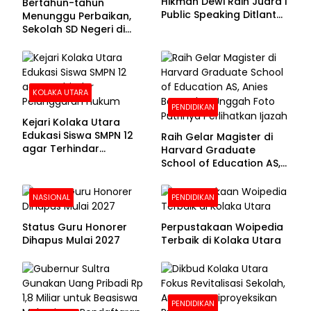
Hikmah Dewi Raih Juara I
Bertahun-tahun
Public Speaking Ditlantas
Menunggu Perbaikan,
Polda Sultra pada
Sekolah SD Negeri di
Puncak Hari
Kolaka Utara Masih
Bhayangkara ke-80
Beralas Tanah dan
Dinding Bolong-bolong
KOLAKA UTARA
PENDIDIKAN
Kejari Kolaka Utara
Edukasi Siswa SMPN 12
Raih Gelar Magister di
agar Terhindar
Harvard Graduate
Pelanggaran Hukum
School of Education AS,
Anies Baswedan Unggah
Foto Putrinya Perlihatkan
NASIONAL
PENDIDIKAN
Ijazah
Status Guru Honorer
Perpustakaan Woipedia
Dihapus Mulai 2027
Terbaik di Kolaka Utara
PENDIDIKAN