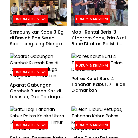
HUKUM & KRIMINAL
HUKUM & KRIMINAL
Sembunyikan Sabu 3 Kg
Mobil Rental Berisi 3
di Bawah Ban Serep,
Kilogram Sabu, Pria Asal
Sopir Langsung Diangkut
Bone Ditahan Polisi di
Polisi
Kolaka
HUKUM & KRIMINAL
HUKUM & KRIMINAL
Polres Kolut Buru 4
Tahanan Kabur, 7 Telah
Aparat Gabungan
Diamankan
Gerebek Rumah Kos di
Lasusua, Dua Terduga
Pengedar Diamankan
HUKUM & KRIMINAL
HUKUM & KRIMINAL
Satu Lagi Tahanan Kabur
Lelah Diburu Petugas,