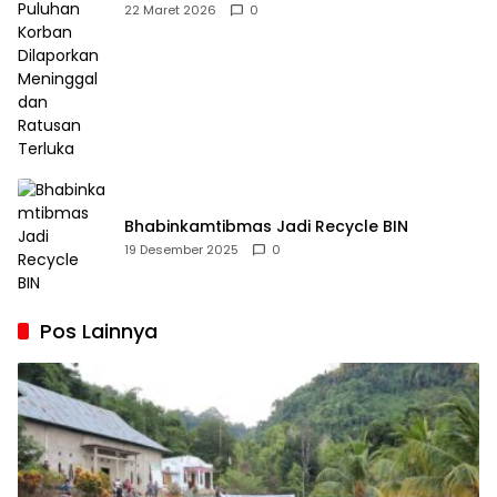
Dilaporkan Meninggal dan Ratusan Terluka
22 Maret 2026
0
Bhabinkamtibmas Jadi Recycle BIN
19 Desember 2025
0
Pos Lainnya