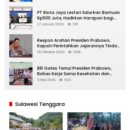
PT Riota Jaya Lestari Salurkan Bantuan
Rp500 Juta, Hadirkan Harapan bagi
Korban Bencana di Sumatera
27 Januari 2026
1119
Respon Arahan Presiden Prabowo,
Kapolri Perintahkan Jajarannya Tindak
Tegas Pelaku Judi Online
30 Oktober 2024
1098
Bill Gates Temui Presiden Prabowo,
Bahas Kerja Sama Kesehatan dan
Program Makan Bergizi Gratis
11 Mei 2025
1013
Sulawesi Tenggara