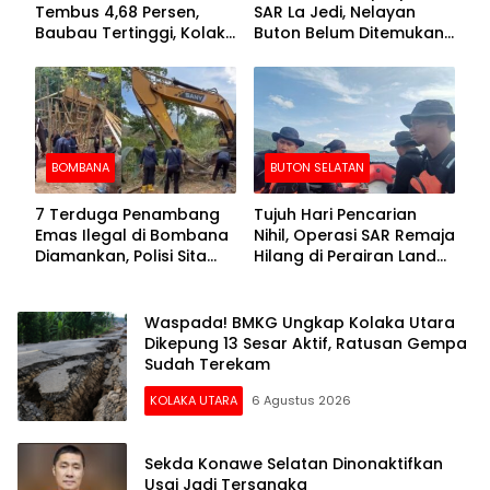
Tembus 4,68 Persen,
SAR La Jedi, Nelayan
Baubau Tertinggi, Kolaka
Buton Belum Ditemukan
Posisi Kedua
Setelah Sepekan Dicari
BOMBANA
BUTON SELATAN
7 Terduga Penambang
Tujuh Hari Pencarian
Emas Ilegal di Bombana
Nihil, Operasi SAR Remaja
Diamankan, Polisi Sita
Hilang di Perairan Lande
Mesin Dompeng hingga
Buton Selatan Dihentikan
Crusher
Waspada! BMKG Ungkap Kolaka Utara
Dikepung 13 Sesar Aktif, Ratusan Gempa
Sudah Terekam
KOLAKA UTARA
6 Agustus 2026
Sekda Konawe Selatan Dinonaktifkan
Usai Jadi Tersangka