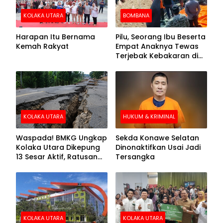
KOLAKA UTARA
BOMBANA
Harapan Itu Bernama
Pilu, Seorang Ibu Beserta
Kemah Rakyat
Empat Anaknya Tewas
Terjebak Kebakaran di
Bombana
KOLAKA UTARA
HUKUM & KRIMINAL
Waspada! BMKG Ungkap
Sekda Konawe Selatan
Kolaka Utara Dikepung
Dinonaktifkan Usai Jadi
13 Sesar Aktif, Ratusan
Tersangka
Gempa Sudah Terekam
KOLAKA UTARA
KOLAKA UTARA