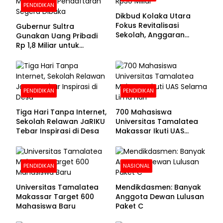
PENDIDIKAN
Dikbud Kolaka Utara
Fokus Revitalisasi
Gubernur Sultra
Sekolah, Anggaran
Gunakan Uang Pribadi
Diproyeksikan Rp30
Rp 1,8 Miliar untuk
Miliar
Beasiswa Mahasiswa,
Pendaftaran Segera
Dibuka
PENDIDIKAN
PENDIDIKAN
Tiga Hari Tanpa Internet,
700 Mahasiswa
Sekolah Relawan JaRIKU
Universitas Tamalatea
Tebar Inspirasi di Desa
Makassar Ikuti UAS
Selama Lima Hari
PENDIDIKAN
NASIONAL
Universitas Tamalatea
Mendikdasmen: Banyak
Makassar Target 600
Anggota Dewan Lulusan
Mahasiswa Baru
Paket C