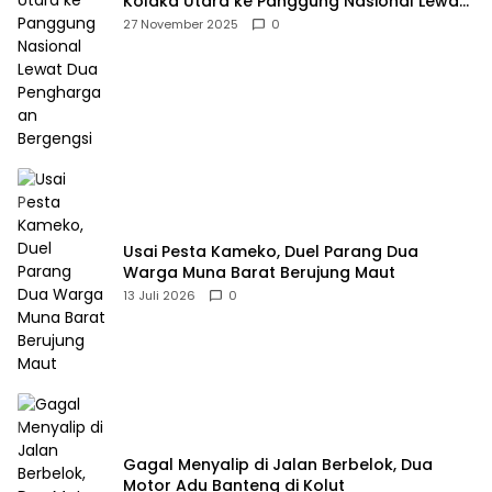
Kolaka Utara ke Panggung Nasional Lewat
Dua Penghargaan Bergengsi
27 November 2025
0
Usai Pesta Kameko, Duel Parang Dua
Warga Muna Barat Berujung Maut
13 Juli 2026
0
Gagal Menyalip di Jalan Berbelok, Dua
Motor Adu Banteng di Kolut