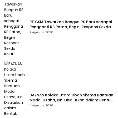
PT CSM Tawarkan Bangun RS Baru sebagai
Pengganti RS Patoa, Begini Respons Sekda
Kolut
4 Agustus 2026
BAZNAS Kolaka Utara Ubah Skema Bantuan
Modal Usaha, Kini Disalurkan dalam Bentuk
Barang Senilai Rp419,5 Juta
4 Agustus 2026