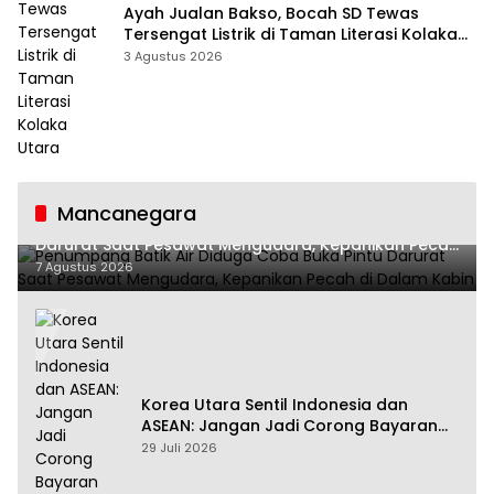
Ayah Jualan Bakso, Bocah SD Tewas
Tersengat Listrik di Taman Literasi Kolaka
Utara
3 Agustus 2026
Mancanegara
Penumpang Batik Air Diduga Coba Buka Pintu
Darurat Saat Pesawat Mengudara, Kepanikan Pecah
di Dalam Kabin
7 Agustus 2026
Korea Utara Sentil Indonesia dan
ASEAN: Jangan Jadi Corong Bayaran
Amerika Serikat
29 Juli 2026