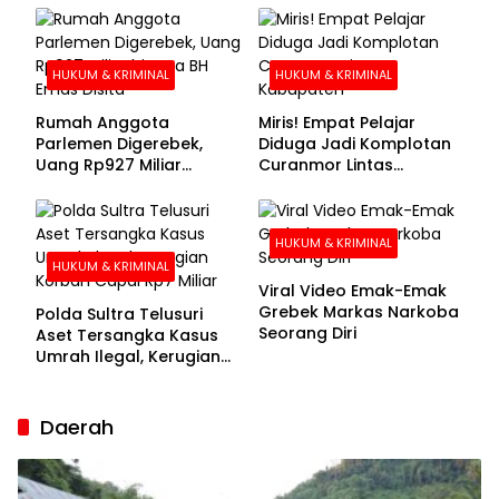
Buronan Segera
Menyerahkan Diri
HUKUM & KRIMINAL
HUKUM & KRIMINAL
Rumah Anggota
Miris! Empat Pelajar
Parlemen Digerebek,
Diduga Jadi Komplotan
Uang Rp927 Miliar
Curanmor Lintas
hingga BH Emas Disita
Kabupaten
HUKUM & KRIMINAL
HUKUM & KRIMINAL
Viral Video Emak-Emak
Grebek Markas Narkoba
Polda Sultra Telusuri
Seorang Diri
Aset Tersangka Kasus
Umrah Ilegal, Kerugian
Korban Capai Rp7 Miliar
Daerah