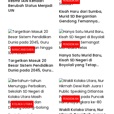
Resmi! IAIN Kendari
PENDIDIKAN
Berubah Status Menjadi
UIN
Kisah Haru dari Sumba,
Murid SD Bergantian
Gendong Temannya
yang Difabel Demi Bisa
Sekolah
PENDIDIKAN
MANCANEGARA
Hanya Satu Murid Baru,
Kisah SD Negeri di
Targetkan Masuk 20
Boyolali yang Tetap
Besar Sistem Pendidikan
Semangat Membuka
Dunia pada 2045, Guru
Kelas
Dapat Tunjangan hingga
100 Persen
PENDIDIKAN
KOLAKA UTARA
Wakili Kolaka Utara, Nur