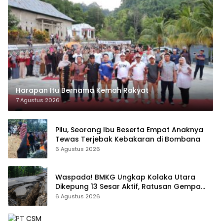
Harapan Itu Bernama Kemah Rakyat
7 Agustus 2026
Pilu, Seorang Ibu Beserta Empat Anaknya
Tewas Terjebak Kebakaran di Bombana
6 Agustus 2026
Waspada! BMKG Ungkap Kolaka Utara
Dikepung 13 Sesar Aktif, Ratusan Gempa
Sudah Terekam
6 Agustus 2026