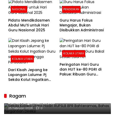
NASIONAL
PENDIDIKAN
Pidato Mendikdasmen
Guru Harus Fokus
Abdul Mu’ti untuk Hari
Mengajar, Bukan
Guru Nasional 2025
Disibukkan Administrasi
KOLAKA UTARA
KOLAKA UTARA
Peringatan Hari Guru
dan HUT ke-80 PGRI di
Dari Kisah Jepang ke
Pakue: Ribuan Guru
Lapangan Lalume: Pj
Bakal Sesaki Lalume!
Sekda Kolut Ingatkan
Guru sebagai
Penyangga Peradaban
Ragam
Sekda Kolaka Utara Hadiri RUPSLB BPR Bahteramas,
Bahas Pergantian Direksi
25 Februari 2026
0