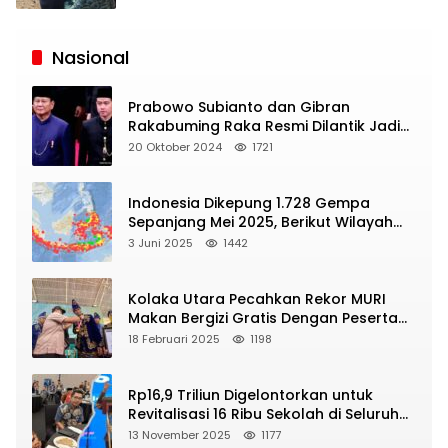
Siaran
Publik
Nasional
Prabowo Subianto dan Gibran
Rakabuming Raka Resmi Dilantik Jadi
Presiden dan Wapres RI
20 Oktober 2024
1721
Indonesia Dikepung 1.728 Gempa
Sepanjang Mei 2025, Berikut Wilayah
Yang Intens Diguncang!
3 Juni 2025
1442
Kolaka Utara Pecahkan Rekor MURI
Makan Bergizi Gratis Dengan Peserta
Terbanyak
18 Februari 2025
1198
Rp16,9 Triliun Digelontorkan untuk
Revitalisasi 16 Ribu Sekolah di Seluruh
Indonesia
13 November 2025
1177