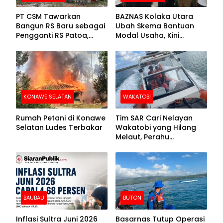
PT CSM Tawarkan
BAZNAS Kolaka Utara
Bangun RS Baru sebagai
Ubah Skema Bantuan
Pengganti RS Patoa,
Modal Usaha, Kini
Begini Respons Sekda
Disalurkan dalam Bentuk
Kolut
Barang Senilai Rp419,5
Juta
KONAWE SELATAN
WAKATOBI
Rumah Petani di Konawe
Tim SAR Cari Nelayan
Selatan Ludes Terbakar
Wakatobi yang Hilang
Melaut, Perahu
Ditemukan Mengapung
Kemasukan Air
BAUBAU
BUTON
Inflasi Sultra Juni 2026
Basarnas Tutup Operasi