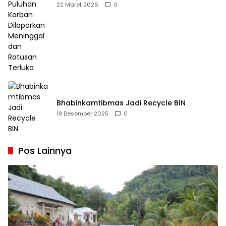
Dilaporkan Meninggal dan Ratusan Terluka
22 Maret 2026
0
Bhabinkamtibmas Jadi Recycle BIN
19 Desember 2025
0
Pos Lainnya