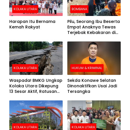
KOLAKA UTARA
BOMBANA
Harapan Itu Bernama
Pilu, Seorang Ibu Beserta
Kemah Rakyat
Empat Anaknya Tewas
Terjebak Kebakaran di
Bombana
KOLAKA UTARA
HUKUM & KRIMINAL
Waspada! BMKG Ungkap
Sekda Konawe Selatan
Kolaka Utara Dikepung
Dinonaktifkan Usai Jadi
13 Sesar Aktif, Ratusan
Tersangka
Gempa Sudah Terekam
KOLAKA UTARA
KOLAKA UTARA