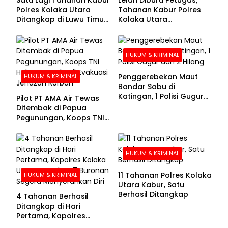
Polres Kolaka Utara
Tahanan Kabur Polres
Ditangkap di Luwu Timur,
Kolaka Utara
Lima Masih Buron
Menyerahkan Diri
HUKUM & KRIMINAL
Penggerebekan Maut
HUKUM & KRIMINAL
Bandar Sabu di
Katingan, 1 Polisi Gugur
Pilot PT AMA Air Tewas
dan 2 Hilang
Ditembak di Papua
Pegunungan, Koops TNI
Habema Berhasil
Evakuasi Jenazah
Korban
HUKUM & KRIMINAL
11 Tahanan Polres Kolaka
HUKUM & KRIMINAL
Utara Kabur, Satu
Berhasil Ditangkap
4 Tahanan Berhasil
Ditangkap di Hari
Pertama, Kapolres
Kolaka Utara Sarankan 7