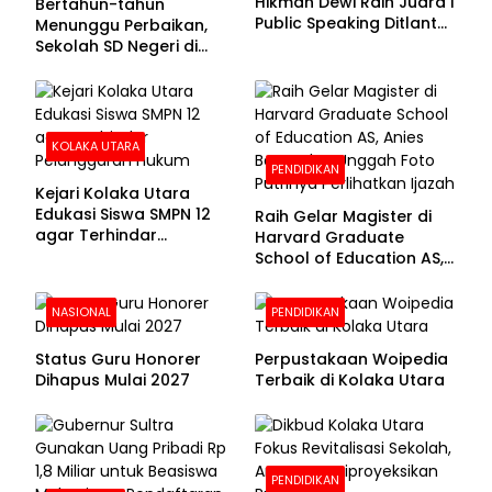
Hikmah Dewi Raih Juara I
Bertahun-tahun
Public Speaking Ditlantas
Menunggu Perbaikan,
Polda Sultra pada
Sekolah SD Negeri di
Puncak Hari
Kolaka Utara Masih
Bhayangkara ke-80
Beralas Tanah dan
Dinding Bolong-bolong
KOLAKA UTARA
PENDIDIKAN
Kejari Kolaka Utara
Edukasi Siswa SMPN 12
Raih Gelar Magister di
agar Terhindar
Harvard Graduate
Pelanggaran Hukum
School of Education AS,
Anies Baswedan Unggah
Foto Putrinya Perlihatkan
NASIONAL
PENDIDIKAN
Ijazah
Status Guru Honorer
Perpustakaan Woipedia
Dihapus Mulai 2027
Terbaik di Kolaka Utara
PENDIDIKAN