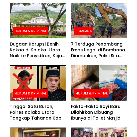
HUKUM & KRIMINAL
BOMBANA
Dugaan Korupsi Benih
7 Terduga Penambang
Kakao di Kolaka Utara
Emas Ilegal di Bombana
Naik ke Penyidikan, Kejari
Diamankan, Polisi Sita
Periksa Sejumlah Pihak
Mesin Dompeng hingga
Crusher
HUKUM & KRIMINAL
HUKUM & KRIMINAL
Tinggal Satu Buron,
Fakta-Fakta Bayi Baru
Polres Kolaka Utara
Dilahirkan Dibuang
Tangkap Tahanan Kabur
Ibunya di Toilet Masjid
ke-10 di Hari ke-21
Kolaka Utara
Pengejaran