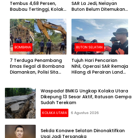
Tembus 4,68 Persen,
SAR La Jedi, Nelayan
Baubau Tertinggi, Kolaka
Buton Belum Ditemukan
Posisi Kedua
Setelah Sepekan Dicari
BOMBANA
BUTON SELATAN
7 Terduga Penambang
Tujuh Hari Pencarian
Emas Ilegal di Bombana
Nihil, Operasi SAR Remaja
Diamankan, Polisi Sita
Hilang di Perairan Lande
Mesin Dompeng hingga
Buton Selatan Dihentikan
Crusher
Waspada! BMKG Ungkap Kolaka Utara
Dikepung 13 Sesar Aktif, Ratusan Gempa
Sudah Terekam
KOLAKA UTARA
6 Agustus 2026
Sekda Konawe Selatan Dinonaktifkan
Usai Jadi Tersangka