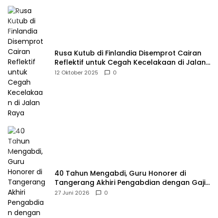
Rusa Kutub di Finlandia Disemprot Cairan
Reflektif untuk Cegah Kecelakaan di Jalan
Raya
12 Oktober 2025
0
40 Tahun Mengabdi, Guru Honorer di
Tangerang Akhiri Pengabdian dengan Gaji
Rp414 Ribu
27 Juni 2026
0