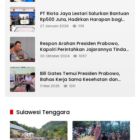
PT Riota Jaya Lestari Salurkan Bantuan
Rp500 Juta, Hadirkan Harapan bagi
Korban Bencana di Sumatera
27 Januari 2026
1119
Respon Arahan Presiden Prabowo,
Kapolri Perintahkan Jajarannya Tindak
Tegas Pelaku Judi Online
30 Oktober 2024
1097
Bill Gates Temui Presiden Prabowo,
Bahas Kerja Sama Kesehatan dan
Program Makan Bergizi Gratis
11 Mei 2025
1011
Sulawesi Tenggara