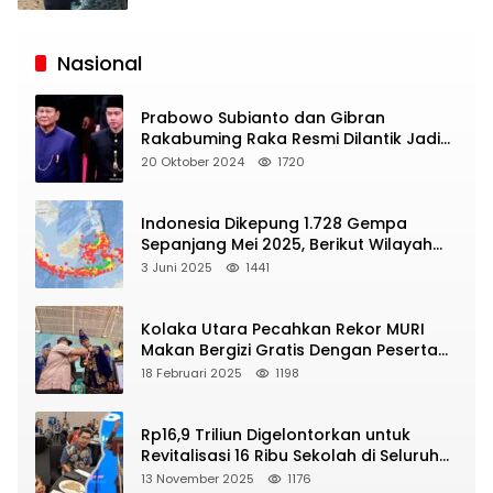
Siaran
Publik
Nasional
Prabowo Subianto dan Gibran
Rakabuming Raka Resmi Dilantik Jadi
Presiden dan Wapres RI
20 Oktober 2024
1720
Indonesia Dikepung 1.728 Gempa
Sepanjang Mei 2025, Berikut Wilayah
Yang Intens Diguncang!
3 Juni 2025
1441
Kolaka Utara Pecahkan Rekor MURI
Makan Bergizi Gratis Dengan Peserta
Terbanyak
18 Februari 2025
1198
Rp16,9 Triliun Digelontorkan untuk
Revitalisasi 16 Ribu Sekolah di Seluruh
Indonesia
13 November 2025
1176