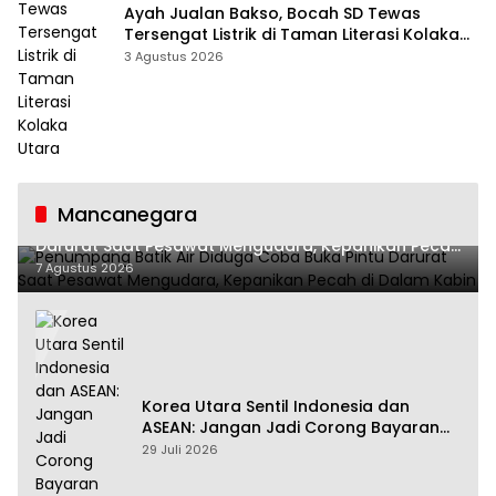
Ayah Jualan Bakso, Bocah SD Tewas
Tersengat Listrik di Taman Literasi Kolaka
Utara
3 Agustus 2026
Mancanegara
Penumpang Batik Air Diduga Coba Buka Pintu
Darurat Saat Pesawat Mengudara, Kepanikan Pecah
di Dalam Kabin
7 Agustus 2026
Korea Utara Sentil Indonesia dan
ASEAN: Jangan Jadi Corong Bayaran
Amerika Serikat
29 Juli 2026