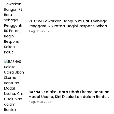
PT CSM Tawarkan Bangun RS Baru sebagai
Pengganti RS Patoa, Begini Respons Sekda
Kolut
4 Agustus 2026
BAZNAS Kolaka Utara Ubah Skema Bantuan
Modal Usaha, Kini Disalurkan dalam Bentuk
Barang Senilai Rp419,5 Juta
4 Agustus 2026