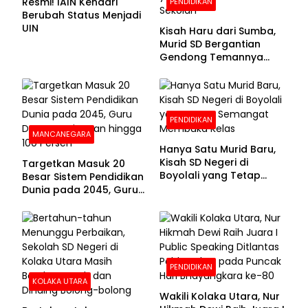
Resmi! IAIN Kendari
PENDIDIKAN
Berubah Status Menjadi
UIN
Kisah Haru dari Sumba,
Murid SD Bergantian
Gendong Temannya
yang Difabel Demi Bisa
Sekolah
PENDIDIKAN
MANCANEGARA
Hanya Satu Murid Baru,
Kisah SD Negeri di
Targetkan Masuk 20
Boyolali yang Tetap
Besar Sistem Pendidikan
Semangat Membuka
Dunia pada 2045, Guru
Kelas
Dapat Tunjangan hingga
100 Persen
PENDIDIKAN
KOLAKA UTARA
Wakili Kolaka Utara, Nur