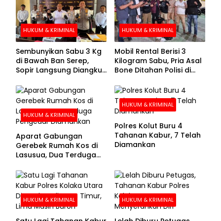
HUKUM & KRIMINAL
HUKUM & KRIMINAL
Sembunyikan Sabu 3 Kg
Mobil Rental Berisi 3
di Bawah Ban Serep,
Kilogram Sabu, Pria Asal
Sopir Langsung Diangkut
Bone Ditahan Polisi di
Polisi
Kolaka
HUKUM & KRIMINAL
HUKUM & KRIMINAL
Polres Kolut Buru 4
Tahanan Kabur, 7 Telah
Aparat Gabungan
Diamankan
Gerebek Rumah Kos di
Lasusua, Dua Terduga
Pengedar Diamankan
HUKUM & KRIMINAL
HUKUM & KRIMINAL
Satu Lagi Tahanan Kabur
Lelah Diburu Petugas,