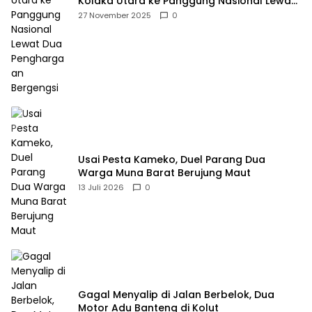
Kolaka Utara ke Panggung Nasional Lewat
Dua Penghargaan Bergengsi
27 November 2025
0
Usai Pesta Kameko, Duel Parang Dua
Warga Muna Barat Berujung Maut
13 Juli 2026
0
Gagal Menyalip di Jalan Berbelok, Dua
Motor Adu Banteng di Kolut