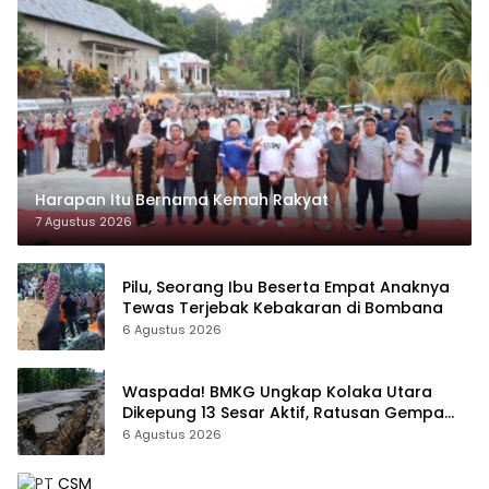
Harapan Itu Bernama Kemah Rakyat
7 Agustus 2026
Pilu, Seorang Ibu Beserta Empat Anaknya
Tewas Terjebak Kebakaran di Bombana
6 Agustus 2026
Waspada! BMKG Ungkap Kolaka Utara
Dikepung 13 Sesar Aktif, Ratusan Gempa
Sudah Terekam
6 Agustus 2026