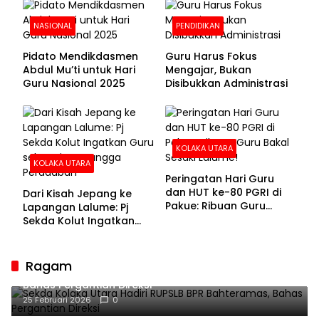
NASIONAL
PENDIDIKAN
Pidato Mendikdasmen
Guru Harus Fokus
Abdul Mu’ti untuk Hari
Mengajar, Bukan
Guru Nasional 2025
Disibukkan Administrasi
KOLAKA UTARA
KOLAKA UTARA
Peringatan Hari Guru
dan HUT ke-80 PGRI di
Dari Kisah Jepang ke
Pakue: Ribuan Guru
Lapangan Lalume: Pj
Bakal Sesaki Lalume!
Sekda Kolut Ingatkan
Guru sebagai
Penyangga Peradaban
Ragam
Sekda Kolaka Utara Hadiri RUPSLB BPR Bahteramas,
Bahas Pergantian Direksi
25 Februari 2026
0