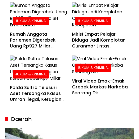
Buronan Segera
Menyerahkan Diri
HUKUM & KRIMINAL
HUKUM & KRIMINAL
Rumah Anggota
Miris! Empat Pelajar
Parlemen Digerebek,
Diduga Jadi Komplotan
Uang Rp927 Miliar
Curanmor Lintas
hingga BH Emas Disita
Kabupaten
HUKUM & KRIMINAL
HUKUM & KRIMINAL
Viral Video Emak-Emak
Grebek Markas Narkoba
Polda Sultra Telusuri
Seorang Diri
Aset Tersangka Kasus
Umrah Ilegal, Kerugian
Korban Capai Rp7 Miliar
Daerah