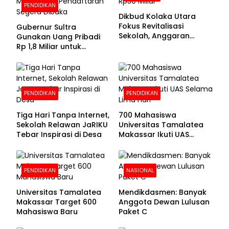
PENDIDIKAN
Dikbud Kolaka Utara
Fokus Revitalisasi
Gubernur Sultra
Sekolah, Anggaran
Gunakan Uang Pribadi
Diproyeksikan Rp30
Rp 1,8 Miliar untuk
Miliar
Beasiswa Mahasiswa,
Pendaftaran Segera
Dibuka
PENDIDIKAN
PENDIDIKAN
Tiga Hari Tanpa Internet,
700 Mahasiswa
Sekolah Relawan JaRIKU
Universitas Tamalatea
Tebar Inspirasi di Desa
Makassar Ikuti UAS
Selama Lima Hari
PENDIDIKAN
NASIONAL
Universitas Tamalatea
Mendikdasmen: Banyak
Makassar Target 600
Anggota Dewan Lulusan
Mahasiswa Baru
Paket C