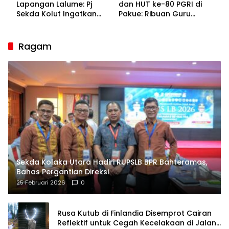
Lapangan Lalume: Pj
dan HUT ke-80 PGRI di
Sekda Kolut Ingatkan
Pakue: Ribuan Guru
Guru sebagai
Bakal Sesaki Lalume!
Penyangga Peradaban
Ragam
Sekda Kolaka Utara Hadiri RUPSLB BPR Bahteramas,
Bahas Pergantian Direksi
25 Februari 2026
0
Rusa Kutub di Finlandia Disemprot Cairan
Reflektif untuk Cegah Kecelakaan di Jalan