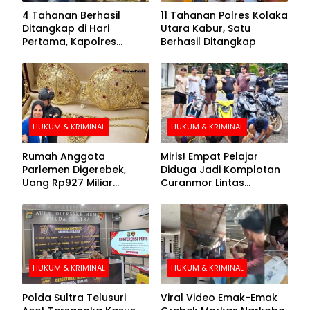
4 Tahanan Berhasil
11 Tahanan Polres Kolaka
Ditangkap di Hari
Utara Kabur, Satu
Pertama, Kapolres
Berhasil Ditangkap
Kolaka Utara Sarankan 7
Buronan Segera
Menyerahkan Diri
HUKUM & KRIMINAL
HUKUM & KRIMINAL
Rumah Anggota
Miris! Empat Pelajar
Parlemen Digerebek,
Diduga Jadi Komplotan
Uang Rp927 Miliar
Curanmor Lintas
hingga BH Emas Disita
Kabupaten
HUKUM & KRIMINAL
HUKUM & KRIMINAL
Polda Sultra Telusuri
Viral Video Emak-Emak