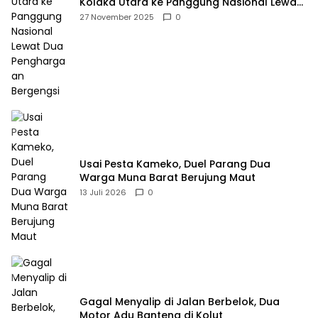
Kolaka Utara ke Panggung Nasional Lewat
Dua Penghargaan Bergengsi
27 November 2025
0
Usai Pesta Kameko, Duel Parang Dua
Warga Muna Barat Berujung Maut
13 Juli 2026
0
Gagal Menyalip di Jalan Berbelok, Dua
Motor Adu Banteng di Kolut