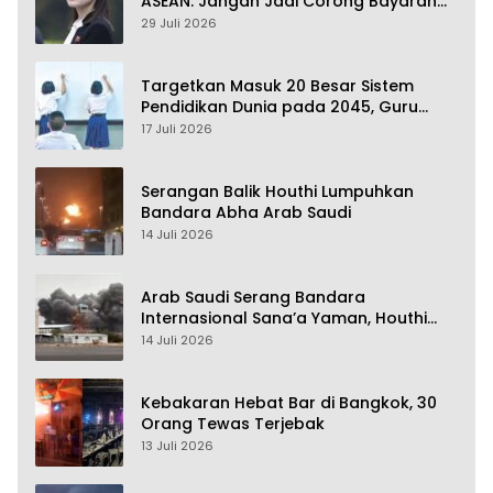
ASEAN: Jangan Jadi Corong Bayaran
Amerika Serikat
29 Juli 2026
Targetkan Masuk 20 Besar Sistem
Pendidikan Dunia pada 2045, Guru
Dapat Tunjangan hingga 100 Persen
17 Juli 2026
Serangan Balik Houthi Lumpuhkan
Bandara Abha Arab Saudi
14 Juli 2026
Arab Saudi Serang Bandara
Internasional Sana’a Yaman, Houthi
Siap Serang Balik
14 Juli 2026
Kebakaran Hebat Bar di Bangkok, 30
Orang Tewas Terjebak
13 Juli 2026