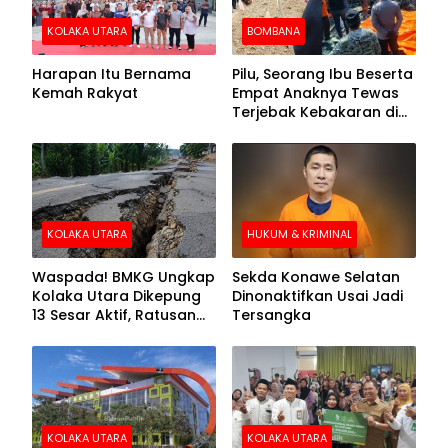
KOLAKA UTARA
BOMBANA
Harapan Itu Bernama
Pilu, Seorang Ibu Beserta
Kemah Rakyat
Empat Anaknya Tewas
Terjebak Kebakaran di
Bombana
KOLAKA UTARA
HUKUM & KRIMINAL
Waspada! BMKG Ungkap
Sekda Konawe Selatan
Kolaka Utara Dikepung
Dinonaktifkan Usai Jadi
13 Sesar Aktif, Ratusan
Tersangka
Gempa Sudah Terekam
KOLAKA UTARA
KOLAKA UTARA