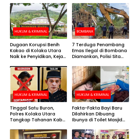
HUKUM & KRIMINAL
BOMBANA
Dugaan Korupsi Benih
7 Terduga Penambang
Kakao di Kolaka Utara
Emas Ilegal di Bombana
Naik ke Penyidikan, Kejari
Diamankan, Polisi Sita
Periksa Sejumlah Pihak
Mesin Dompeng hingga
Crusher
HUKUM & KRIMINAL
HUKUM & KRIMINAL
Tinggal Satu Buron,
Fakta-Fakta Bayi Baru
Polres Kolaka Utara
Dilahirkan Dibuang
Tangkap Tahanan Kabur
Ibunya di Toilet Masjid
ke-10 di Hari ke-21
Kolaka Utara
Pengejaran