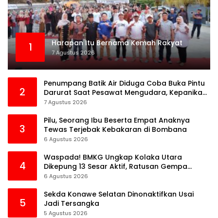
Harapan Itu Bernama Kemah Rakyat
1
7 Agustus 2026
Penumpang Batik Air Diduga Coba Buka Pintu
2
Darurat Saat Pesawat Mengudara, Kepanikan
Pecah di Dalam Kabin
7 Agustus 2026
Pilu, Seorang Ibu Beserta Empat Anaknya
3
Tewas Terjebak Kebakaran di Bombana
6 Agustus 2026
Waspada! BMKG Ungkap Kolaka Utara
4
Dikepung 13 Sesar Aktif, Ratusan Gempa
Sudah Terekam
6 Agustus 2026
Sekda Konawe Selatan Dinonaktifkan Usai
5
Jadi Tersangka
5 Agustus 2026