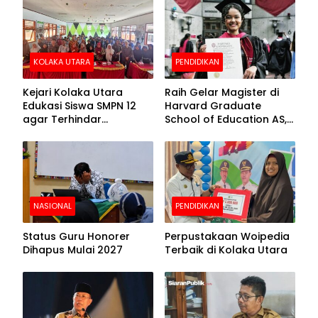
Beralas Tanah dan
Puncak Hari
Dinding Bolong-bolong
Bhayangkara ke-80
KOLAKA UTARA
PENDIDIKAN
Kejari Kolaka Utara
Raih Gelar Magister di
Edukasi Siswa SMPN 12
Harvard Graduate
agar Terhindar
School of Education AS,
Pelanggaran Hukum
Anies Baswedan Unggah
Foto Putrinya Perlihatkan
Ijazah
NASIONAL
PENDIDIKAN
Status Guru Honorer
Perpustakaan Woipedia
Dihapus Mulai 2027
Terbaik di Kolaka Utara