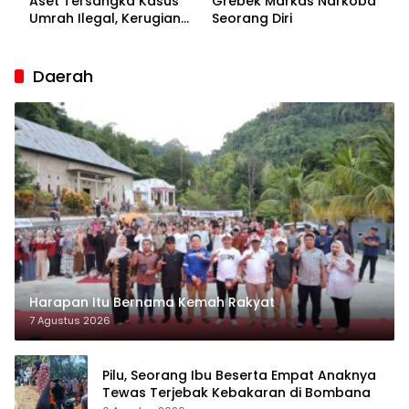
Aset Tersangka Kasus
Grebek Markas Narkoba
Umrah Ilegal, Kerugian
Seorang Diri
Korban Capai Rp7 Miliar
Daerah
Harapan Itu Bernama Kemah Rakyat
7 Agustus 2026
Pilu, Seorang Ibu Beserta Empat Anaknya
Tewas Terjebak Kebakaran di Bombana