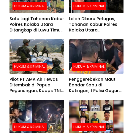
HUKUM & KRIMINAL
HUKUM & KRIMINAL
Satu Lagi Tahanan Kabur
Lelah Diburu Petugas,
Polres Kolaka Utara
Tahanan Kabur Polres
Ditangkap di Luwu Timur,
Kolaka Utara
Lima Masih Buron
Menyerahkan Diri
HUKUM & KRIMINAL
HUKUM & KRIMINAL
Pilot PT AMA Air Tewas
Penggerebekan Maut
Ditembak di Papua
Bandar Sabu di
Pegunungan, Koops TNI
Katingan, 1 Polisi Gugur
Habema Berhasil
dan 2 Hilang
Evakuasi Jenazah
Korban
HUKUM & KRIMINAL
HUKUM & KRIMINAL