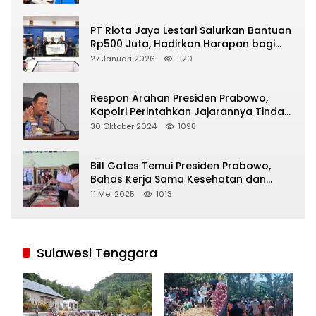
PT Riota Jaya Lestari Salurkan Bantuan
Rp500 Juta, Hadirkan Harapan bagi
Korban Bencana di Sumatera
27 Januari 2026
1120
Respon Arahan Presiden Prabowo,
Kapolri Perintahkan Jajarannya Tindak
Tegas Pelaku Judi Online
30 Oktober 2024
1098
Bill Gates Temui Presiden Prabowo,
Bahas Kerja Sama Kesehatan dan
Program Makan Bergizi Gratis
11 Mei 2025
1013
Sulawesi Tenggara