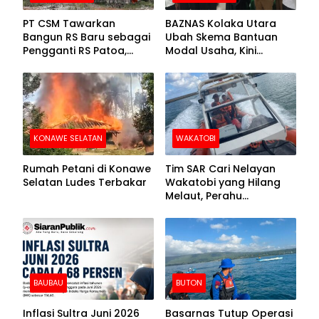
PT CSM Tawarkan
BAZNAS Kolaka Utara
Bangun RS Baru sebagai
Ubah Skema Bantuan
Pengganti RS Patoa,
Modal Usaha, Kini
Begini Respons Sekda
Disalurkan dalam Bentuk
Kolut
Barang Senilai Rp419,5
Juta
KONAWE SELATAN
WAKATOBI
Rumah Petani di Konawe
Tim SAR Cari Nelayan
Selatan Ludes Terbakar
Wakatobi yang Hilang
Melaut, Perahu
Ditemukan Mengapung
Kemasukan Air
BAUBAU
BUTON
Inflasi Sultra Juni 2026
Basarnas Tutup Operasi