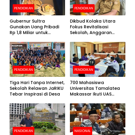
PENDIDIKAN
PENDIDIKAN
Gubernur Sultra
Dikbud Kolaka Utara
Gunakan Uang Pribadi
Fokus Revitalisasi
Rp 1,8 Miliar untuk
Sekolah, Anggaran
Beasiswa Mahasiswa,
Diproyeksikan Rp30
Pendaftaran Segera
Miliar
Dibuka
PENDIDIKAN
PENDIDIKAN
Tiga Hari Tanpa Internet,
700 Mahasiswa
Sekolah Relawan JaRIKU
Universitas Tamalatea
Tebar Inspirasi di Desa
Makassar Ikuti UAS
Selama Lima Hari
PENDIDIKAN
NASIONAL