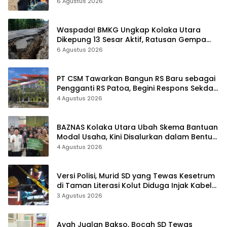
6 Agustus 2026
Waspada! BMKG Ungkap Kolaka Utara
Dikepung 13 Sesar Aktif, Ratusan Gempa
Sudah Terekam
6 Agustus 2026
PT CSM Tawarkan Bangun RS Baru sebagai
Pengganti RS Patoa, Begini Respons Sekda
Kolut
4 Agustus 2026
BAZNAS Kolaka Utara Ubah Skema Bantuan
Modal Usaha, Kini Disalurkan dalam Bentuk
Barang Senilai Rp419,5 Juta
4 Agustus 2026
Versi Polisi, Murid SD yang Tewas Kesetrum
di Taman Literasi Kolut Diduga Injak Kabel
Beraliran Listrik
3 Agustus 2026
Ayah Jualan Bakso, Bocah SD Tewas