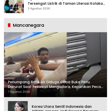
Tersengat Listrik di Taman Literasi Kolaka
Utara
3 Agustus 2026
Mancanegara
Penumpang Batik Air Diduga Coba Buka Pintu
Darurat Saat Pesawat Mengudara, Kepanikan Pecah
di Dalam Kabin
7 Agustus 2026
Korea Utara Sentil Indonesia dan