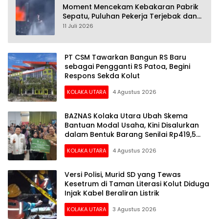
Moment Mencekam Kebakaran Pabrik
Sepatu, Puluhan Pekerja Terjebak dan
28 Orang Tewas
11 Juli 2026
PT CSM Tawarkan Bangun RS Baru
sebagai Pengganti RS Patoa, Begini
Respons Sekda Kolut
KOLAKA UTARA
4 Agustus 2026
BAZNAS Kolaka Utara Ubah Skema
Bantuan Modal Usaha, Kini Disalurkan
dalam Bentuk Barang Senilai Rp419,5
Juta
KOLAKA UTARA
4 Agustus 2026
Versi Polisi, Murid SD yang Tewas
Kesetrum di Taman Literasi Kolut Diduga
Injak Kabel Beraliran Listrik
KOLAKA UTARA
3 Agustus 2026