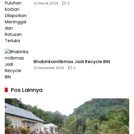
Dilaporkan Meninggal dan Ratusan Terluka
22 Maret 2026
0
Bhabinkamtibmas Jadi Recycle BIN
19 Desember 2025
0
Pos Lainnya