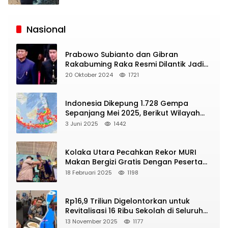
Siaran
Publik
Nasional
Prabowo Subianto dan Gibran
Rakabuming Raka Resmi Dilantik Jadi
Presiden dan Wapres RI
20 Oktober 2024
1721
Indonesia Dikepung 1.728 Gempa
Sepanjang Mei 2025, Berikut Wilayah
Yang Intens Diguncang!
3 Juni 2025
1442
Kolaka Utara Pecahkan Rekor MURI
Makan Bergizi Gratis Dengan Peserta
Terbanyak
18 Februari 2025
1198
Rp16,9 Triliun Digelontorkan untuk
Revitalisasi 16 Ribu Sekolah di Seluruh
Indonesia
13 November 2025
1177