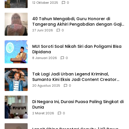
Raya
12 Oktober 2025
0
40 Tahun Mengabdi, Guru Honorer di
Tangerang Akhiri Pengabdian dengan Gaji
Rp414 Ribu
27 Juni 2026
0
MUI Soroti Soal Nikah Siri dan Poligami Bisa
Dipidana
8 Januari 2026
0
Tak Lagi Jadi Urban Legend Kriminal,
Sumanto Kini Eksis Jadi Content Creator
Mukbang
20 Agustus 2025
0
Di Negara Ini, Durasi Puasa Paling Singkat di
Dunia
2 Maret 2026
0