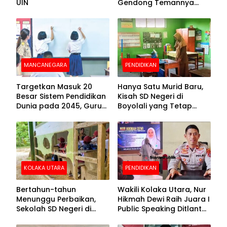
UIN
Gendong Temannya
yang Difabel Demi Bisa
Sekolah
MANCANEGARA
PENDIDIKAN
Targetkan Masuk 20
Hanya Satu Murid Baru,
Besar Sistem Pendidikan
Kisah SD Negeri di
Dunia pada 2045, Guru
Boyolali yang Tetap
Dapat Tunjangan hingga
Semangat Membuka
100 Persen
Kelas
KOLAKA UTARA
PENDIDIKAN
Bertahun-tahun
Wakili Kolaka Utara, Nur
Menunggu Perbaikan,
Hikmah Dewi Raih Juara I
Sekolah SD Negeri di
Public Speaking Ditlantas
Kolaka Utara Masih
Polda Sultra pada