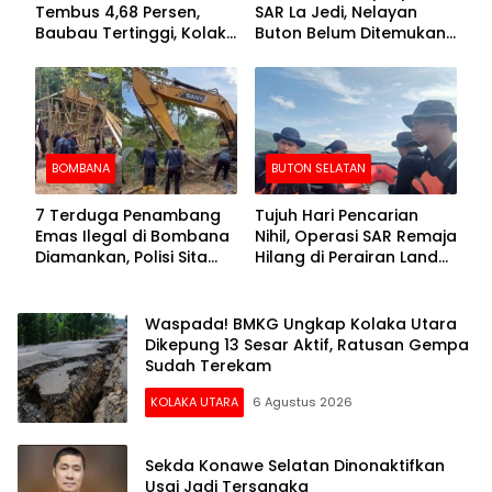
Tembus 4,68 Persen,
SAR La Jedi, Nelayan
Baubau Tertinggi, Kolaka
Buton Belum Ditemukan
Posisi Kedua
Setelah Sepekan Dicari
BOMBANA
BUTON SELATAN
7 Terduga Penambang
Tujuh Hari Pencarian
Emas Ilegal di Bombana
Nihil, Operasi SAR Remaja
Diamankan, Polisi Sita
Hilang di Perairan Lande
Mesin Dompeng hingga
Buton Selatan Dihentikan
Crusher
Waspada! BMKG Ungkap Kolaka Utara
Dikepung 13 Sesar Aktif, Ratusan Gempa
Sudah Terekam
KOLAKA UTARA
6 Agustus 2026
Sekda Konawe Selatan Dinonaktifkan
Usai Jadi Tersangka