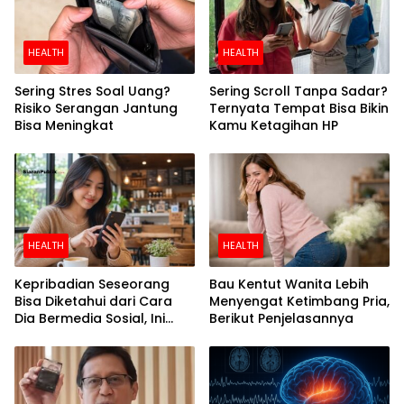
HEALTH
HEALTH
Sering Stres Soal Uang?
Sering Scroll Tanpa Sadar?
Risiko Serangan Jantung
Ternyata Tempat Bisa Bikin
Bisa Meningkat
Kamu Ketagihan HP
HEALTH
HEALTH
Kepribadian Seseorang
Bau Kentut Wanita Lebih
Bisa Diketahui dari Cara
Menyengat Ketimbang Pria,
Dia Bermedia Sosial, Ini
Berikut Penjelasannya
Temuan Peneliti