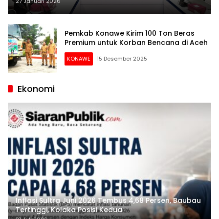
Harapan bagi Korban Bencana di
27 Januari 2026
Sumatera
Pemkab Konawe Kirim 100 Ton Beras
Premium untuk Korban Bencana di Aceh
KONAWE
15 Desember 2025
Ekonomi
Inflasi Sultra Juni 2026 Tembus 4,68 Persen, Baubau
Tertinggi, Kolaka Posisi Kedua