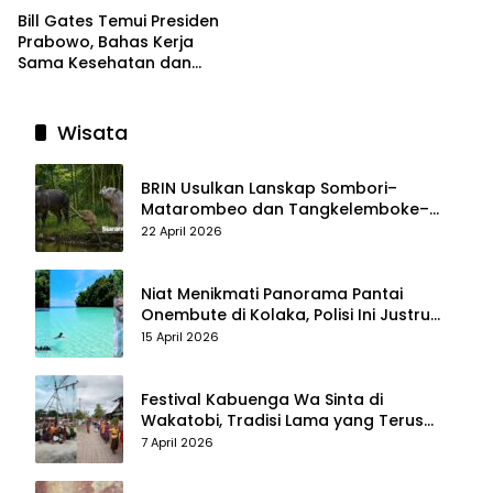
Bill Gates Temui Presiden
Prabowo, Bahas Kerja
Sama Kesehatan dan
Program Makan Bergizi
Gratis
Wisata
BRIN Usulkan Lanskap Sombori–
Matarombeo dan Tangkelemboke–
Mekongga di Sulawesi Tenggara Jadi
22 April 2026
Taman Nasional dan Warisan Dunia
Niat Menikmati Panorama Pantai
Onembute di Kolaka, Polisi Ini Justru
Berakhir Membersihkan Sampah
15 April 2026
Pengunjung
Festival Kabuenga Wa Sinta di
Wakatobi, Tradisi Lama yang Terus
Hidup dan Jadi Daya Tarik Wisata
7 April 2026