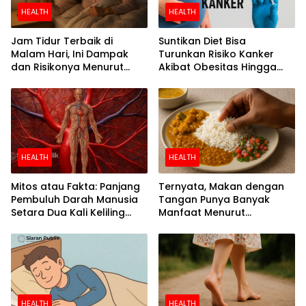
HEALTH
HEALTH
Jam Tidur Terbaik di
Suntikan Diet Bisa
Malam Hari, Ini Dampak
Turunkan Risiko Kanker
dan Risikonya Menurut
Akibat Obesitas Hingga
Riset
Separuh
HEALTH
HEALTH
Mitos atau Fakta: Panjang
Ternyata, Makan dengan
Pembuluh Darah Manusia
Tangan Punya Banyak
Setara Dua Kali Keliling
Manfaat Menurut
Bumi
Penelitian
HEALTH
HEALTH