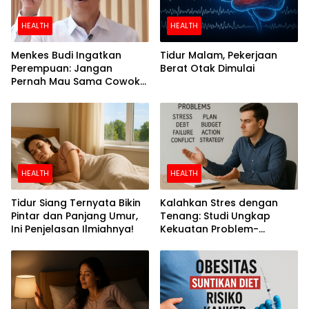
HEALTH
HEALTH
Menkes Budi Ingatkan
Tidur Malam, Pekerjaan
Perempuan: Jangan
Berat Otak Dimulai
Pernah Mau Sama Cowok
Perokok
HEALTH
HEALTH
Tidur Siang Ternyata Bikin
Kalahkan Stres dengan
Pintar dan Panjang Umur,
Tenang: Studi Ungkap
Ini Penjelasan Ilmiahnya!
Kekuatan Problem-
Focused Coping