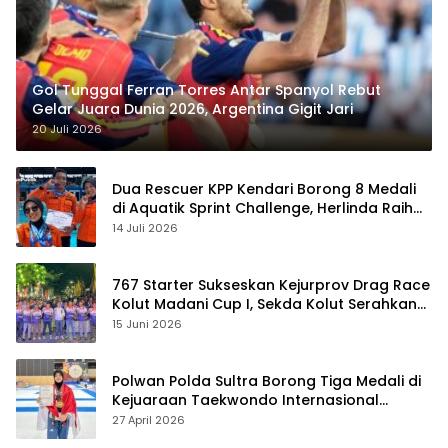
Gol Tunggal Ferran Torres Antar Spanyol Rebut
Gelar Juara Dunia 2026, Argentina Gigit Jari
20 Juli 2026
Dua Rescuer KPP Kendari Borong 8 Medali
di Aquatik Sprint Challenge, Herlinda Raih
Best Swimmer
14 Juli 2026
767 Starter Sukseskan Kejurprov Drag Race
Kolut Madani Cup I, Sekda Kolut Serahkan
Trofi
15 Juni 2026
Polwan Polda Sultra Borong Tiga Medali di
Kejuaraan Taekwondo Internasional
Jepang
27 April 2026