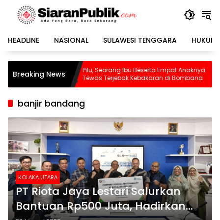
Langsung
ke
konten
HEADLINE
NASIONAL
SULAWESI TENGGARA
HUKUM 
Pilu, Seorang Ibu Beserta Empat Anaknya
Waspada! BMKG
Breaking News
Tewas Terjebak Kebakaran di Bombana
Dikepung 13 Se
Sudah Tereka
banjir bandang
KOLAKA UTARA
PT Riota Jaya Lestari Salurkan
Bantuan Rp500 Juta, Hadirkan