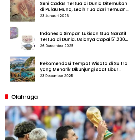
Seni Cadas Tertua di Dunia Ditemukan
di Pulau Muna, Lebih Tua dari Temuan
di Maros–Pangkep
23 Januari 2026
Indonesia Simpan Lukisan Gua Naratif
Tertua di Dunia, Usianya Capai 51.200
Tahun
26 Desember 2025
Rekomendasi Tempat Wisata di Sultra
yang Menarik Dikunjungi saat Libur
Tahun Baru 2026
23 Desember 2025
Olahraga