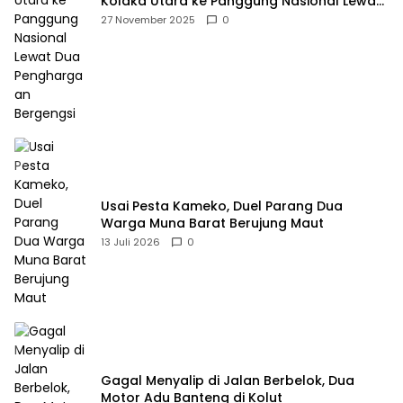
Kolaka Utara ke Panggung Nasional Lewat
Dua Penghargaan Bergengsi
27 November 2025
0
Usai Pesta Kameko, Duel Parang Dua
Warga Muna Barat Berujung Maut
13 Juli 2026
0
Gagal Menyalip di Jalan Berbelok, Dua
Motor Adu Banteng di Kolut