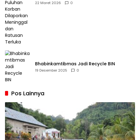
Dilaporkan Meninggal dan Ratusan Terluka
22 Maret 2026
0
Bhabinkamtibmas Jadi Recycle BIN
19 Desember 2025
0
Pos Lainnya