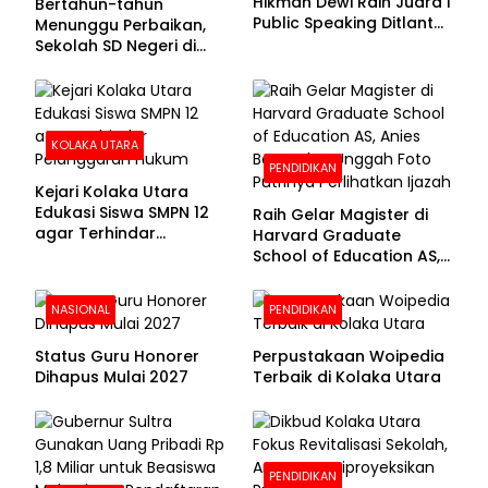
Hikmah Dewi Raih Juara I
Bertahun-tahun
Public Speaking Ditlantas
Menunggu Perbaikan,
Polda Sultra pada
Sekolah SD Negeri di
Puncak Hari
Kolaka Utara Masih
Bhayangkara ke-80
Beralas Tanah dan
Dinding Bolong-bolong
KOLAKA UTARA
PENDIDIKAN
Kejari Kolaka Utara
Edukasi Siswa SMPN 12
Raih Gelar Magister di
agar Terhindar
Harvard Graduate
Pelanggaran Hukum
School of Education AS,
Anies Baswedan Unggah
Foto Putrinya Perlihatkan
NASIONAL
PENDIDIKAN
Ijazah
Status Guru Honorer
Perpustakaan Woipedia
Dihapus Mulai 2027
Terbaik di Kolaka Utara
PENDIDIKAN