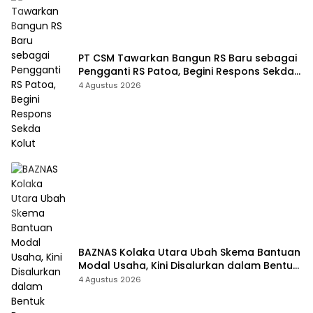
PT CSM Tawarkan Bangun RS Baru sebagai
Pengganti RS Patoa, Begini Respons Sekda
Kolut
4 Agustus 2026
BAZNAS Kolaka Utara Ubah Skema Bantuan
Modal Usaha, Kini Disalurkan dalam Bentuk
Barang Senilai Rp419,5 Juta
4 Agustus 2026