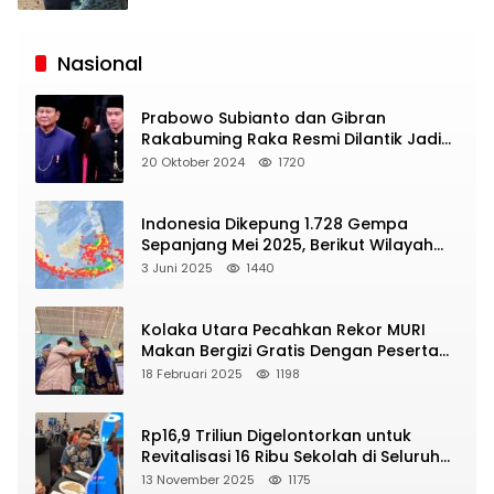
Siaran
Publik
Nasional
Prabowo Subianto dan Gibran
Rakabuming Raka Resmi Dilantik Jadi
Presiden dan Wapres RI
20 Oktober 2024
1720
Indonesia Dikepung 1.728 Gempa
Sepanjang Mei 2025, Berikut Wilayah
Yang Intens Diguncang!
3 Juni 2025
1440
Kolaka Utara Pecahkan Rekor MURI
Makan Bergizi Gratis Dengan Peserta
Terbanyak
18 Februari 2025
1198
Rp16,9 Triliun Digelontorkan untuk
Revitalisasi 16 Ribu Sekolah di Seluruh
Indonesia
13 November 2025
1175