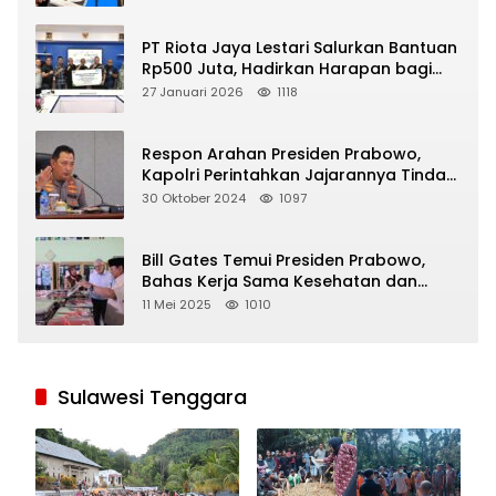
PT Riota Jaya Lestari Salurkan Bantuan
Rp500 Juta, Hadirkan Harapan bagi
Korban Bencana di Sumatera
27 Januari 2026
1118
Respon Arahan Presiden Prabowo,
Kapolri Perintahkan Jajarannya Tindak
Tegas Pelaku Judi Online
30 Oktober 2024
1097
Bill Gates Temui Presiden Prabowo,
Bahas Kerja Sama Kesehatan dan
Program Makan Bergizi Gratis
11 Mei 2025
1010
Sulawesi Tenggara