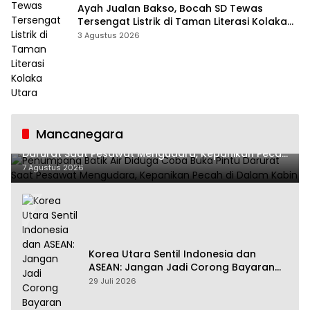
Ayah Jualan Bakso, Bocah SD Tewas
Tersengat Listrik di Taman Literasi Kolaka
Utara
3 Agustus 2026
Mancanegara
Penumpang Batik Air Diduga Coba Buka Pintu
Darurat Saat Pesawat Mengudara, Kepanikan Pecah
di Dalam Kabin
7 Agustus 2026
Korea Utara Sentil Indonesia dan
ASEAN: Jangan Jadi Corong Bayaran
Amerika Serikat
29 Juli 2026