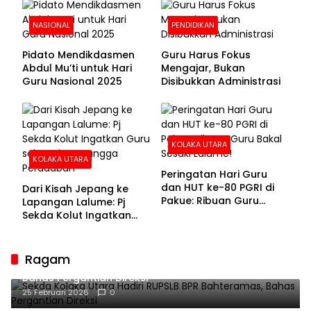
NASIONAL
PENDIDIKAN
Pidato Mendikdasmen
Guru Harus Fokus
Abdul Mu’ti untuk Hari
Mengajar, Bukan
Guru Nasional 2025
Disibukkan Administrasi
KOLAKA UTARA
KOLAKA UTARA
Peringatan Hari Guru
dan HUT ke-80 PGRI di
Dari Kisah Jepang ke
Pakue: Ribuan Guru
Lapangan Lalume: Pj
Bakal Sesaki Lalume!
Sekda Kolut Ingatkan
Guru sebagai
Penyangga Peradaban
Ragam
Sekda Kolaka Utara Hadiri RUPSLB BPR Bahteramas,
Bahas Pergantian Direksi
25 Februari 2026
0