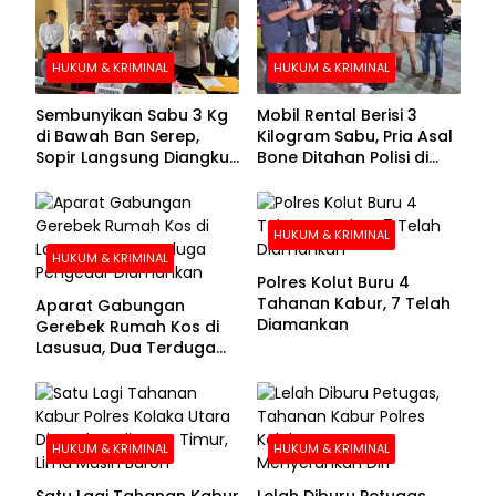
HUKUM & KRIMINAL
HUKUM & KRIMINAL
Sembunyikan Sabu 3 Kg
Mobil Rental Berisi 3
di Bawah Ban Serep,
Kilogram Sabu, Pria Asal
Sopir Langsung Diangkut
Bone Ditahan Polisi di
Polisi
Kolaka
HUKUM & KRIMINAL
HUKUM & KRIMINAL
Polres Kolut Buru 4
Tahanan Kabur, 7 Telah
Aparat Gabungan
Diamankan
Gerebek Rumah Kos di
Lasusua, Dua Terduga
Pengedar Diamankan
HUKUM & KRIMINAL
HUKUM & KRIMINAL
Satu Lagi Tahanan Kabur
Lelah Diburu Petugas,