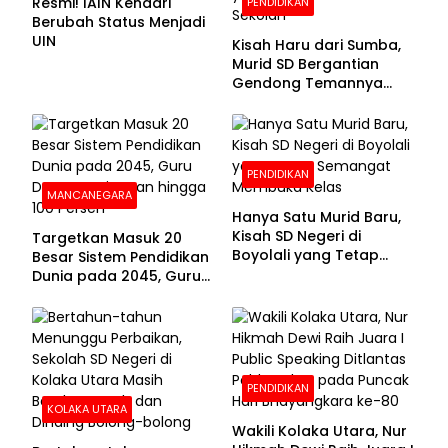
Resmi! IAIN Kendari
PENDIDIKAN
Berubah Status Menjadi
UIN
Kisah Haru dari Sumba,
Murid SD Bergantian
Gendong Temannya
yang Difabel Demi Bisa
Sekolah
PENDIDIKAN
MANCANEGARA
Hanya Satu Murid Baru,
Kisah SD Negeri di
Targetkan Masuk 20
Boyolali yang Tetap
Besar Sistem Pendidikan
Semangat Membuka
Dunia pada 2045, Guru
Kelas
Dapat Tunjangan hingga
100 Persen
PENDIDIKAN
KOLAKA UTARA
Wakili Kolaka Utara, Nur