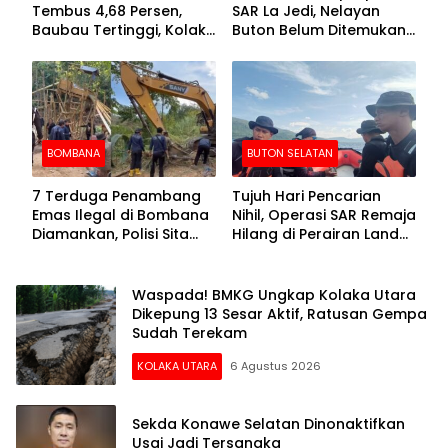
Tembus 4,68 Persen,
SAR La Jedi, Nelayan
Baubau Tertinggi, Kolaka
Buton Belum Ditemukan
Posisi Kedua
Setelah Sepekan Dicari
BOMBANA
BUTON SELATAN
7 Terduga Penambang
Tujuh Hari Pencarian
Emas Ilegal di Bombana
Nihil, Operasi SAR Remaja
Diamankan, Polisi Sita
Hilang di Perairan Lande
Mesin Dompeng hingga
Buton Selatan Dihentikan
Crusher
Waspada! BMKG Ungkap Kolaka Utara
Dikepung 13 Sesar Aktif, Ratusan Gempa
Sudah Terekam
KOLAKA UTARA
6 Agustus 2026
Sekda Konawe Selatan Dinonaktifkan
Usai Jadi Tersangka