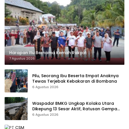
Harapan Itu Bernama Kemah Rakyat
7 Agustus 2026
Pilu, Seorang Ibu Beserta Empat Anaknya
Tewas Terjebak Kebakaran di Bombana
6 Agustus 2026
Waspada! BMKG Ungkap Kolaka Utara
Dikepung 13 Sesar Aktif, Ratusan Gempa
Sudah Terekam
6 Agustus 2026