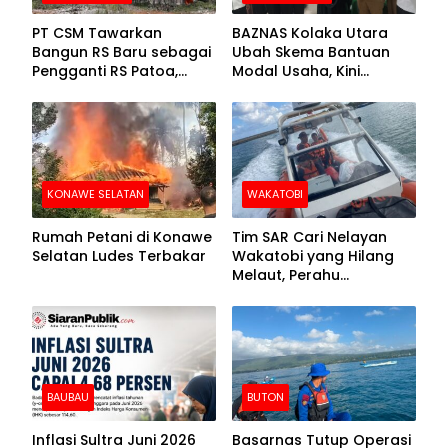
PT CSM Tawarkan
BAZNAS Kolaka Utara
Bangun RS Baru sebagai
Ubah Skema Bantuan
Pengganti RS Patoa,
Modal Usaha, Kini
Begini Respons Sekda
Disalurkan dalam Bentuk
Kolut
Barang Senilai Rp419,5
Juta
KONAWE SELATAN
WAKATOBI
Rumah Petani di Konawe
Tim SAR Cari Nelayan
Selatan Ludes Terbakar
Wakatobi yang Hilang
Melaut, Perahu
Ditemukan Mengapung
Kemasukan Air
BAUBAU
BUTON
Inflasi Sultra Juni 2026
Basarnas Tutup Operasi