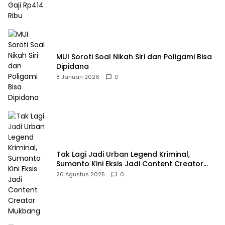
MUI Soroti Soal Nikah Siri dan Poligami Bisa
Dipidana
8 Januari 2026
0
Tak Lagi Jadi Urban Legend Kriminal,
Sumanto Kini Eksis Jadi Content Creator
Mukbang
20 Agustus 2025
0