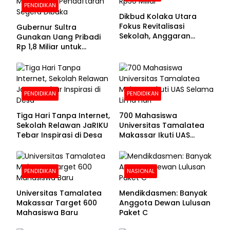
PENDIDIKAN
Dikbud Kolaka Utara
Fokus Revitalisasi
Gubernur Sultra
Sekolah, Anggaran
Gunakan Uang Pribadi
Diproyeksikan Rp30
Rp 1,8 Miliar untuk
Miliar
Beasiswa Mahasiswa,
Pendaftaran Segera
Dibuka
PENDIDIKAN
PENDIDIKAN
Tiga Hari Tanpa Internet,
700 Mahasiswa
Sekolah Relawan JaRIKU
Universitas Tamalatea
Tebar Inspirasi di Desa
Makassar Ikuti UAS
Selama Lima Hari
PENDIDIKAN
NASIONAL
Universitas Tamalatea
Mendikdasmen: Banyak
Makassar Target 600
Anggota Dewan Lulusan
Mahasiswa Baru
Paket C