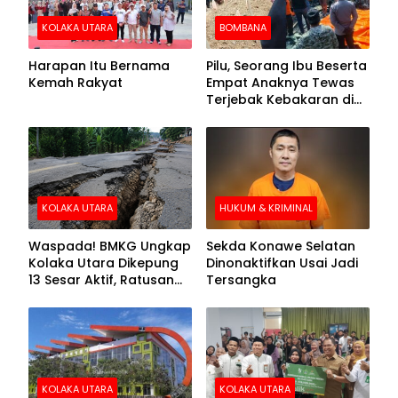
KOLAKA UTARA
BOMBANA
Harapan Itu Bernama
Pilu, Seorang Ibu Beserta
Kemah Rakyat
Empat Anaknya Tewas
Terjebak Kebakaran di
Bombana
KOLAKA UTARA
HUKUM & KRIMINAL
Waspada! BMKG Ungkap
Sekda Konawe Selatan
Kolaka Utara Dikepung
Dinonaktifkan Usai Jadi
13 Sesar Aktif, Ratusan
Tersangka
Gempa Sudah Terekam
KOLAKA UTARA
KOLAKA UTARA