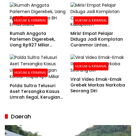
Buronan Segera
Menyerahkan Diri
HUKUM & KRIMINAL
HUKUM & KRIMINAL
Rumah Anggota
Miris! Empat Pelajar
Parlemen Digerebek,
Diduga Jadi Komplotan
Uang Rp927 Miliar
Curanmor Lintas
hingga BH Emas Disita
Kabupaten
HUKUM & KRIMINAL
HUKUM & KRIMINAL
Viral Video Emak-Emak
Grebek Markas Narkoba
Polda Sultra Telusuri
Seorang Diri
Aset Tersangka Kasus
Umrah Ilegal, Kerugian
Korban Capai Rp7 Miliar
Daerah