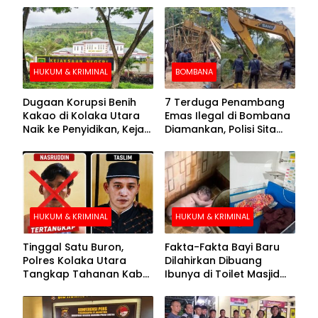
HUKUM & KRIMINAL
BOMBANA
Dugaan Korupsi Benih
7 Terduga Penambang
Kakao di Kolaka Utara
Emas Ilegal di Bombana
Naik ke Penyidikan, Kejari
Diamankan, Polisi Sita
Periksa Sejumlah Pihak
Mesin Dompeng hingga
Crusher
HUKUM & KRIMINAL
HUKUM & KRIMINAL
Tinggal Satu Buron,
Fakta-Fakta Bayi Baru
Polres Kolaka Utara
Dilahirkan Dibuang
Tangkap Tahanan Kabur
Ibunya di Toilet Masjid
ke-10 di Hari ke-21
Kolaka Utara
Pengejaran