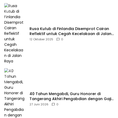
Rusa Kutub di Finlandia Disemprot Cairan
Reflektif untuk Cegah Kecelakaan di Jalan
Raya
12 Oktober 2025
0
40 Tahun Mengabdi, Guru Honorer di
Tangerang Akhiri Pengabdian dengan Gaji
Rp414 Ribu
27 Juni 2026
0