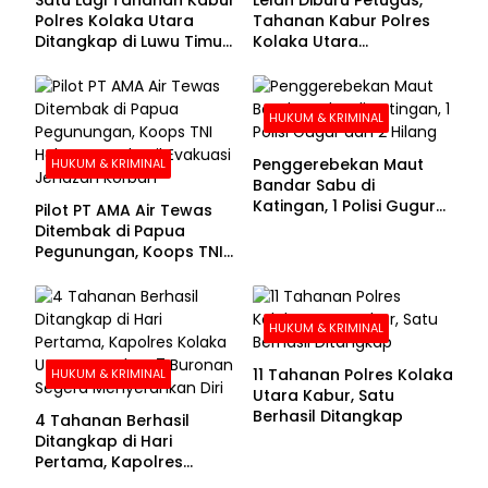
Polres Kolaka Utara
Tahanan Kabur Polres
Ditangkap di Luwu Timur,
Kolaka Utara
Lima Masih Buron
Menyerahkan Diri
HUKUM & KRIMINAL
Penggerebekan Maut
HUKUM & KRIMINAL
Bandar Sabu di
Katingan, 1 Polisi Gugur
Pilot PT AMA Air Tewas
dan 2 Hilang
Ditembak di Papua
Pegunungan, Koops TNI
Habema Berhasil
Evakuasi Jenazah
Korban
HUKUM & KRIMINAL
11 Tahanan Polres Kolaka
HUKUM & KRIMINAL
Utara Kabur, Satu
Berhasil Ditangkap
4 Tahanan Berhasil
Ditangkap di Hari
Pertama, Kapolres
Kolaka Utara Sarankan 7