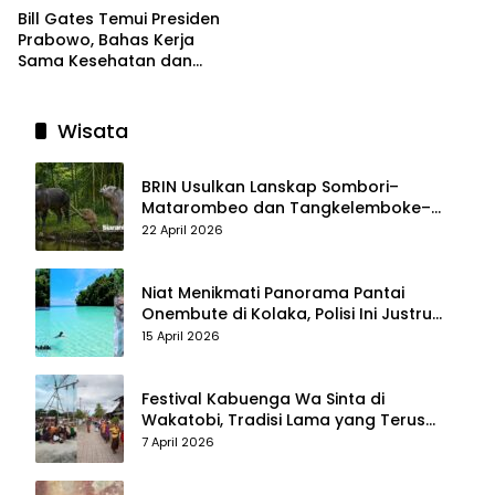
Bill Gates Temui Presiden
Prabowo, Bahas Kerja
Sama Kesehatan dan
Program Makan Bergizi
Gratis
Wisata
BRIN Usulkan Lanskap Sombori–
Matarombeo dan Tangkelemboke–
Mekongga di Sulawesi Tenggara Jadi
22 April 2026
Taman Nasional dan Warisan Dunia
Niat Menikmati Panorama Pantai
Onembute di Kolaka, Polisi Ini Justru
Berakhir Membersihkan Sampah
15 April 2026
Pengunjung
Festival Kabuenga Wa Sinta di
Wakatobi, Tradisi Lama yang Terus
Hidup dan Jadi Daya Tarik Wisata
7 April 2026