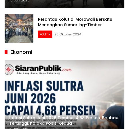
Berpotensi Tsunami
16 Juni 2026
Perantau Kolut di Morowali Bersatu
Menangkan Sumarling-Timber
POLITIK
23 Oktober 2024
Ekonomi
Inflasi Sultra Juni 2026 Tembus 4,68 Persen, Baubau
Tertinggi, Kolaka Posisi Kedua