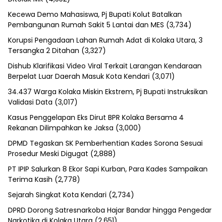
Kecewa Demo Mahasiswa, Pj Bupati Kolut Batalkan
Pembangunan Rumah Sakit 5 Lantai dan MES
(3,734)
Korupsi Pengadaan Lahan Rumah Adat di Kolaka Utara, 3
Tersangka 2 Ditahan
(3,327)
Dishub Klarifikasi Video Viral Terkait Larangan Kendaraan
Berpelat Luar Daerah Masuk Kota Kendari
(3,071)
34.437 Warga Kolaka Miskin Ekstrem, Pj Bupati Instruksikan
Validasi Data
(3,017)
Kasus Penggelapan Eks Dirut BPR Kolaka Bersama 4
Rekanan Dilimpahkan ke Jaksa
(3,000)
DPMD Tegaskan SK Pemberhentian Kades Sorona Sesuai
Prosedur Meski Digugat
(2,888)
PT IPIP Salurkan 8 Ekor Sapi Kurban, Para Kades Sampaikan
Terima Kasih
(2,778)
Sejarah Singkat Kota Kendari
(2,734)
DPRD Dorong Satresnarkoba Hajar Bandar hingga Pengedar
Narkotika di Kolaka Utara
(2,651)