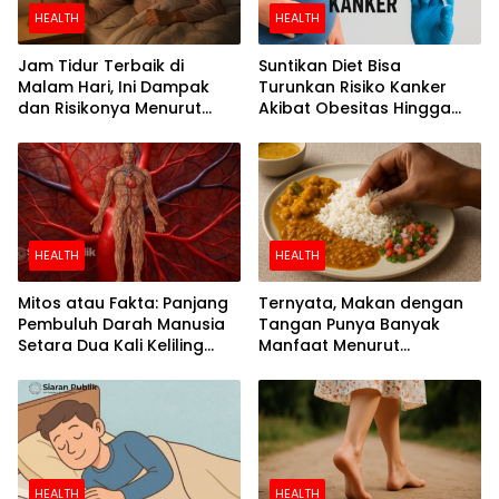
HEALTH
HEALTH
Jam Tidur Terbaik di
Suntikan Diet Bisa
Malam Hari, Ini Dampak
Turunkan Risiko Kanker
dan Risikonya Menurut
Akibat Obesitas Hingga
Riset
Separuh
HEALTH
HEALTH
Mitos atau Fakta: Panjang
Ternyata, Makan dengan
Pembuluh Darah Manusia
Tangan Punya Banyak
Setara Dua Kali Keliling
Manfaat Menurut
Bumi
Penelitian
HEALTH
HEALTH