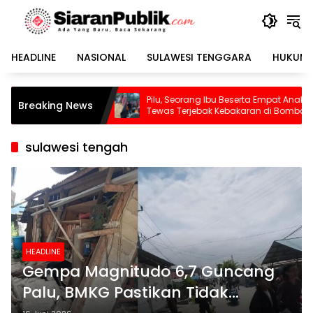
Langsung
ke
konten
HEADLINE
NASIONAL
SULAWESI TENGGARA
HUKUM 
a
Pilu, Seorang Ibu Beserta Empat Anaknya
Waspada
Breaking News
Tewas Terjebak Kebakaran di Bombana
Dikepung
Sudah T
sulawesi tengah
HEADLINE
Gempa Magnitudo 6,7 Guncang
Palu, BMKG Pastikan Tidak