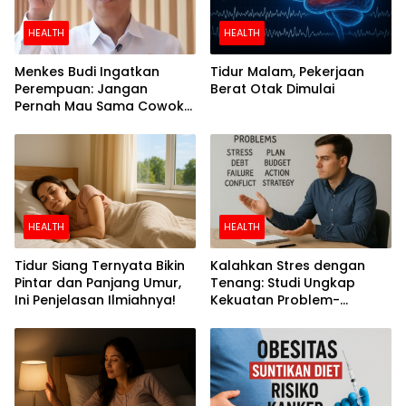
HEALTH
HEALTH
Menkes Budi Ingatkan
Tidur Malam, Pekerjaan
Perempuan: Jangan
Berat Otak Dimulai
Pernah Mau Sama Cowok
Perokok
HEALTH
HEALTH
Tidur Siang Ternyata Bikin
Kalahkan Stres dengan
Pintar dan Panjang Umur,
Tenang: Studi Ungkap
Ini Penjelasan Ilmiahnya!
Kekuatan Problem-
Focused Coping