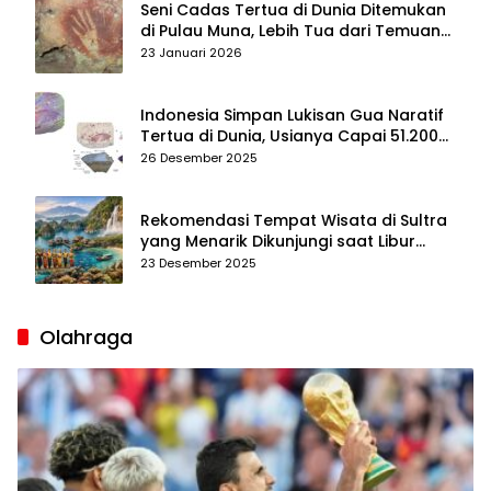
Seni Cadas Tertua di Dunia Ditemukan
di Pulau Muna, Lebih Tua dari Temuan
di Maros–Pangkep
23 Januari 2026
Indonesia Simpan Lukisan Gua Naratif
Tertua di Dunia, Usianya Capai 51.200
Tahun
26 Desember 2025
Rekomendasi Tempat Wisata di Sultra
yang Menarik Dikunjungi saat Libur
Tahun Baru 2026
23 Desember 2025
Olahraga