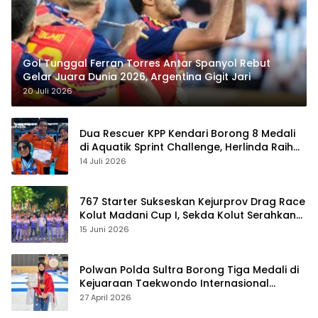
Gol Tunggal Ferran Torres Antar Spanyol Rebut
Gelar Juara Dunia 2026, Argentina Gigit Jari
20 Juli 2026
Dua Rescuer KPP Kendari Borong 8 Medali
di Aquatik Sprint Challenge, Herlinda Raih
Best Swimmer
14 Juli 2026
767 Starter Sukseskan Kejurprov Drag Race
Kolut Madani Cup I, Sekda Kolut Serahkan
Trofi
15 Juni 2026
Polwan Polda Sultra Borong Tiga Medali di
Kejuaraan Taekwondo Internasional
Jepang
27 April 2026