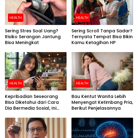
HEALTH
HEALTH
Sering Stres Soal Uang?
Sering Scroll Tanpa Sadar?
Risiko Serangan Jantung
Ternyata Tempat Bisa Bikin
Bisa Meningkat
Kamu Ketagihan HP
HEALTH
HEALTH
Kepribadian Seseorang
Bau Kentut Wanita Lebih
Bisa Diketahui dari Cara
Menyengat Ketimbang Pria,
Dia Bermedia Sosial, Ini
Berikut Penjelasannya
Temuan Peneliti