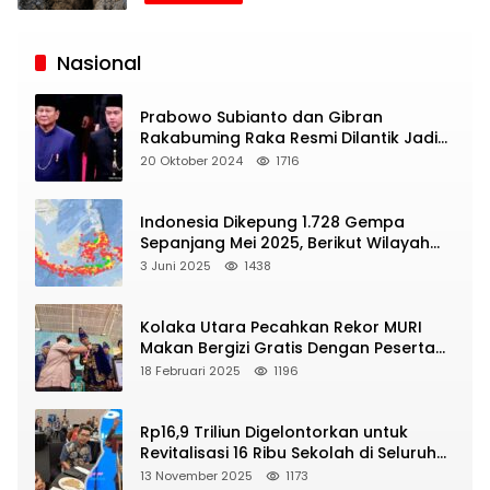
Siaran
Publik
Nasional
Prabowo Subianto dan Gibran
Rakabuming Raka Resmi Dilantik Jadi
Presiden dan Wapres RI
20 Oktober 2024
1716
Indonesia Dikepung 1.728 Gempa
Sepanjang Mei 2025, Berikut Wilayah
Yang Intens Diguncang!
3 Juni 2025
1438
Kolaka Utara Pecahkan Rekor MURI
Makan Bergizi Gratis Dengan Peserta
Terbanyak
18 Februari 2025
1196
Rp16,9 Triliun Digelontorkan untuk
Revitalisasi 16 Ribu Sekolah di Seluruh
Indonesia
13 November 2025
1173