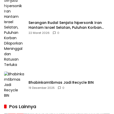
Serangan Rudal Senjata hipersonik Iran
Hantam Israel Selatan, Puluhan Korban
Dilaporkan Meninggal dan Ratusan Terluka
22 Maret 2026
0
Bhabinkamtibmas Jadi Recycle BIN
19 Desember 2025
0
Pos Lainnya
Penumpang Batik Air Diduga Coba Buka
1
Pintu Darurat Saat Pesawat Mengudara,