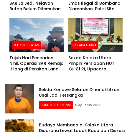
SAR La Jedi, Nelayan
Emas Ilegal di Bombana
Buton Belum Ditemukan
Diamankan, Polisi Sita
Setelah Sepekan Dicari
Mesin Dompeng hingga
Crusher
BUTON SELATAN
KOLAKA UTARA
Tujuh Hari Pencarian
Sekda Kolaka Utara
Nihil, Operasi SAR Remaja
Pimpin Persiapan HUT
Hilang di Perairan Lande
Ke-81 RI, Upacara
Buton Selatan Dihentikan
Dipusatkan di Lasusua
Sekda Konawe Selatan Dinonaktifkan
Usai Jadi Tersangka
HUKUM & KRIMINAL
5 Agustus 2026
Budaya Membaca di Kolaka Utara
Didorong Lewat Lapak Baca dan Diskusi