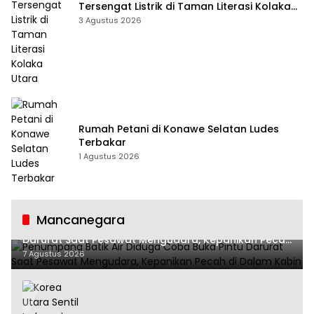
Tersengat Listrik di Taman Literasi Kolaka
Utara
3 Agustus 2026
Rumah Petani di Konawe Selatan Ludes
Terbakar
1 Agustus 2026
Mancanegara
Penumpang Batik Air Diduga Coba Buka Pintu
Darurat Saat Pesawat Mengudara, Kepanikan Pecah
di Dalam Kabin
7 Agustus 2026