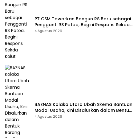
PT CSM Tawarkan Bangun RS Baru sebagai
Pengganti RS Patoa, Begini Respons Sekda
Kolut
4 Agustus 2026
BAZNAS Kolaka Utara Ubah Skema Bantuan
Modal Usaha, Kini Disalurkan dalam Bentuk
Barang Senilai Rp419,5 Juta
4 Agustus 2026