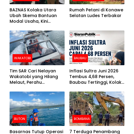
BAZNAS Kolaka Utara
Rumah Petani di Konawe
Ubah Skema Bantuan
Selatan Ludes Terbakar
Modal Usaha, Kini
Disalurkan dalam Bentuk
Barang Senilai Rp419,5
Juta
WAKATOBI
BAUBAU
Tim SAR Cari Nelayan
Inflasi Sultra Juni 2026
Wakatobi yang Hilang
Tembus 4,68 Persen,
Melaut, Perahu
Baubau Tertinggi, Kolaka
Ditemukan Mengapung
Posisi Kedua
Kemasukan Air
BUTON
BOMBANA
Basarnas Tutup Operasi
7 Terduga Penambang