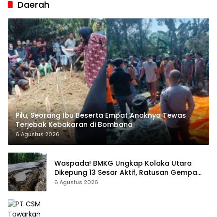
Daerah
Pilu, Seorang Ibu Beserta Empat Anaknya Tewas
Terjebak Kebakaran di Bombana
6 Agustus 2026
Waspada! BMKG Ungkap Kolaka Utara
Dikepung 13 Sesar Aktif, Ratusan Gempa
Sudah Terekam
6 Agustus 2026