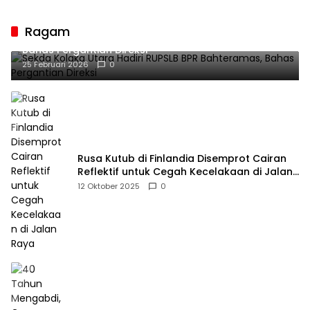
Guru sebagai
Penyangga Peradaban
Ragam
Sekda Kolaka Utara Hadiri RUPSLB BPR Bahteramas,
Bahas Pergantian Direksi
25 Februari 2026
0
Rusa Kutub di Finlandia Disemprot Cairan
Reflektif untuk Cegah Kecelakaan di Jalan
Raya
12 Oktober 2025
0