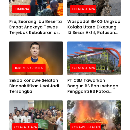
BOMBANA
KOLAKA UTARA
Pilu, Seorang Ibu Beserta
Waspada! BMKG Ungkap
Empat Anaknya Tewas
Kolaka Utara Dikepung
Terjebak Kebakaran di
13 Sesar Aktif, Ratusan
Bombana
Gempa Sudah Terekam
HUKUM & KRIMINAL
KOLAKA UTARA
Sekda Konawe Selatan
PT CSM Tawarkan
Dinonaktifkan Usai Jadi
Bangun RS Baru sebagai
Tersangka
Pengganti RS Patoa,
Begini Respons Sekda
Kolut
KOLAKA UTARA
KONAWE SELATAN