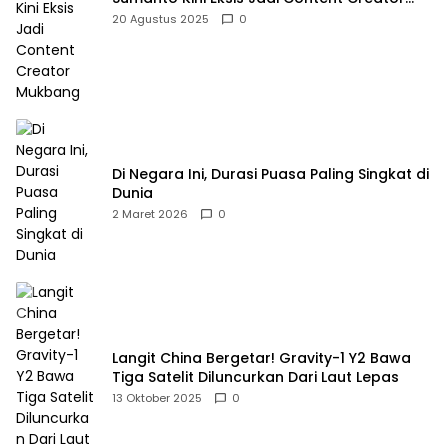
Mukbang
20 Agustus 2025
0
Di Negara Ini, Durasi Puasa Paling Singkat di
Dunia
2 Maret 2026
0
Langit China Bergetar! Gravity-1 Y2 Bawa
Tiga Satelit Diluncurkan Dari Laut Lepas
13 Oktober 2025
0