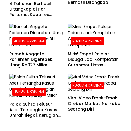
Berhasil Ditangkap
4 Tahanan Berhasil
Ditangkap di Hari
Pertama, Kapolres
Kolaka Utara Sarankan 7
Buronan Segera
Menyerahkan Diri
HUKUM & KRIMINAL
HUKUM & KRIMINAL
Rumah Anggota
Miris! Empat Pelajar
Parlemen Digerebek,
Diduga Jadi Komplotan
Uang Rp927 Miliar
Curanmor Lintas
hingga BH Emas Disita
Kabupaten
HUKUM & KRIMINAL
HUKUM & KRIMINAL
Viral Video Emak-Emak
Grebek Markas Narkoba
Polda Sultra Telusuri
Seorang Diri
Aset Tersangka Kasus
Umrah Ilegal, Kerugian
Korban Capai Rp7 Miliar