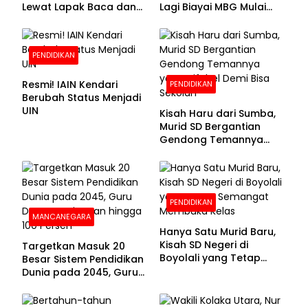
Lewat Lapak Baca dan
Lagi Biayai MBG Mulai
Diskusi
APBN 2028
PENDIDIKAN
Resmi! IAIN Kendari
PENDIDIKAN
Berubah Status Menjadi
UIN
Kisah Haru dari Sumba,
Murid SD Bergantian
Gendong Temannya
yang Difabel Demi Bisa
Sekolah
PENDIDIKAN
MANCANEGARA
Hanya Satu Murid Baru,
Kisah SD Negeri di
Targetkan Masuk 20
Boyolali yang Tetap
Besar Sistem Pendidikan
Semangat Membuka
Dunia pada 2045, Guru
Kelas
Dapat Tunjangan hingga
100 Persen