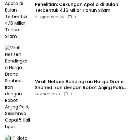
Penelitian: Cekungan Apollo di Bulan
Terbentuk 4,16 Miliar Tahun Silam
21 Agustus 2025
0
Viral! Netizen Bandingkan Harga Drone
Shahed Iran dengan Robot Anjing Polri,
Selisihnya Capai 5 Kali Lipat
14 Maret 2026
0