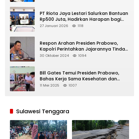
PT Riota Jaya Lestari Salurkan Bantuan
Rp500 Juta, Hadirkan Harapan bagi
Korban Bencana di Sumatera
27 Januari 2026
1118
Respon Arahan Presiden Prabowo,
Kapolri Perintahkan Jajarannya Tindak
Tegas Pelaku Judi Online
30 Oktober 2024
1094
Bill Gates Temui Presiden Prabowo,
Bahas Kerja Sama Kesehatan dan
Program Makan Bergizi Gratis
11 Mei 2025
1007
Sulawesi Tenggara