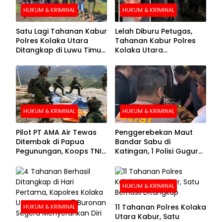
HUKUM & KRIMINAL
HUKUM & KRIMINAL
Satu Lagi Tahanan Kabur
Lelah Diburu Petugas,
Polres Kolaka Utara
Tahanan Kabur Polres
Ditangkap di Luwu Timur,
Kolaka Utara
Lima Masih Buron
Menyerahkan Diri
HUKUM & KRIMINAL
HUKUM & KRIMINAL
Pilot PT AMA Air Tewas
Penggerebekan Maut
Ditembak di Papua
Bandar Sabu di
Pegunungan, Koops TNI
Katingan, 1 Polisi Gugur
Habema Berhasil
dan 2 Hilang
Evakuasi Jenazah
Korban
HUKUM & KRIMINAL
11 Tahanan Polres Kolaka
HUKUM & KRIMINAL
Utara Kabur, Satu