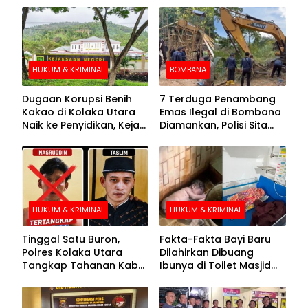
HUKUM & KRIMINAL
BOMBANA
Dugaan Korupsi Benih
7 Terduga Penambang
Kakao di Kolaka Utara
Emas Ilegal di Bombana
Naik ke Penyidikan, Kejari
Diamankan, Polisi Sita
Periksa Sejumlah Pihak
Mesin Dompeng hingga
Crusher
HUKUM & KRIMINAL
HUKUM & KRIMINAL
Tinggal Satu Buron,
Fakta-Fakta Bayi Baru
Polres Kolaka Utara
Dilahirkan Dibuang
Tangkap Tahanan Kabur
Ibunya di Toilet Masjid
ke-10 di Hari ke-21
Kolaka Utara
Pengejaran