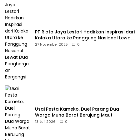
PT Riota Jaya Lestari Hadirkan Inspirasi dari
Kolaka Utara ke Panggung Nasional Lewat
Dua Penghargaan Bergengsi
27 November 2025
0
Usai Pesta Kameko, Duel Parang Dua
Warga Muna Barat Berujung Maut
13 Juli 2026
0