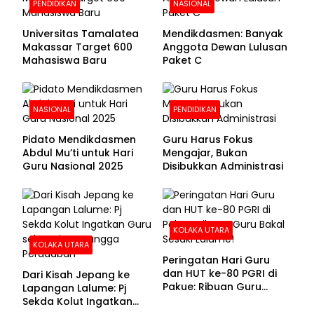
PENDIDIKAN
NASIONAL
Universitas Tamalatea
Mendikdasmen: Banyak
Makassar Target 600
Anggota Dewan Lulusan
Mahasiswa Baru
Paket C
NASIONAL
PENDIDIKAN
Pidato Mendikdasmen
Guru Harus Fokus
Abdul Mu’ti untuk Hari
Mengajar, Bukan
Guru Nasional 2025
Disibukkan Administrasi
KOLAKA UTARA
KOLAKA UTARA
Peringatan Hari Guru
dan HUT ke-80 PGRI di
Dari Kisah Jepang ke
Pakue: Ribuan Guru
Lapangan Lalume: Pj
Bakal Sesaki Lalume!
Sekda Kolut Ingatkan