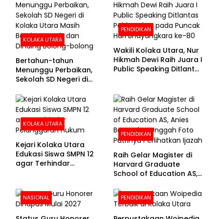
PENDIDIKAN
KOLAKA UTARA
Wakili Kolaka Utara, Nur
Hikmah Dewi Raih Juara I
Bertahun-tahun
Public Speaking Ditlantas
Menunggu Perbaikan,
Polda Sultra pada
Sekolah SD Negeri di
Puncak Hari
Kolaka Utara Masih
Bhayangkara ke-80
Beralas Tanah dan
Dinding Bolong-bolong
KOLAKA UTARA
PENDIDIKAN
Kejari Kolaka Utara
Edukasi Siswa SMPN 12
Raih Gelar Magister di
agar Terhindar
Harvard Graduate
Pelanggaran Hukum
School of Education AS,
Anies Baswedan Unggah
Foto Putrinya Perlihatkan
NASIONAL
PENDIDIKAN
Ijazah
Status Guru Honorer
Perpustakaan Woipedia