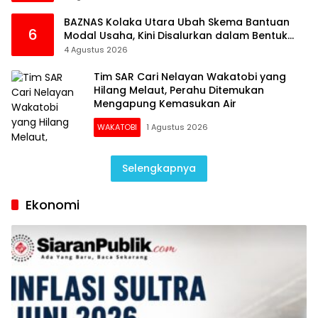
BAZNAS Kolaka Utara Ubah Skema Bantuan
6
Modal Usaha, Kini Disalurkan dalam Bentuk
Barang Senilai Rp419,5 Juta
4 Agustus 2026
Tim SAR Cari Nelayan Wakatobi yang
Hilang Melaut, Perahu Ditemukan
Mengapung Kemasukan Air
WAKATOBI
1 Agustus 2026
Selengkapnya
Ekonomi