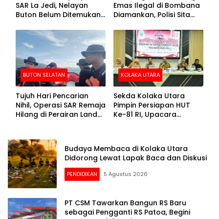
SAR La Jedi, Nelayan
Emas Ilegal di Bombana
Buton Belum Ditemukan
Diamankan, Polisi Sita
Setelah Sepekan Dicari
Mesin Dompeng hingga
Crusher
BUTON SELATAN
KOLAKA UTARA
Tujuh Hari Pencarian
Sekda Kolaka Utara
Nihil, Operasi SAR Remaja
Pimpin Persiapan HUT
Hilang di Perairan Lande
Ke-81 RI, Upacara
Buton Selatan Dihentikan
Dipusatkan di Lasusua
Budaya Membaca di Kolaka Utara
Didorong Lewat Lapak Baca dan Diskusi
PENDIDIKAN
5 Agustus 2026
PT CSM Tawarkan Bangun RS Baru
sebagai Pengganti RS Patoa, Begini