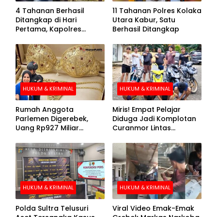
4 Tahanan Berhasil
11 Tahanan Polres Kolaka
Ditangkap di Hari
Utara Kabur, Satu
Pertama, Kapolres
Berhasil Ditangkap
Kolaka Utara Sarankan 7
Buronan Segera
Menyerahkan Diri
HUKUM & KRIMINAL
HUKUM & KRIMINAL
Rumah Anggota
Miris! Empat Pelajar
Parlemen Digerebek,
Diduga Jadi Komplotan
Uang Rp927 Miliar
Curanmor Lintas
hingga BH Emas Disita
Kabupaten
HUKUM & KRIMINAL
HUKUM & KRIMINAL
Polda Sultra Telusuri
Viral Video Emak-Emak