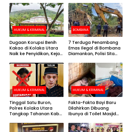
HUKUM & KRIMINAL
BOMBANA
Dugaan Korupsi Benih
7 Terduga Penambang
Kakao di Kolaka Utara
Emas Ilegal di Bombana
Naik ke Penyidikan, Kejari
Diamankan, Polisi Sita
Periksa Sejumlah Pihak
Mesin Dompeng hingga
Crusher
HUKUM & KRIMINAL
HUKUM & KRIMINAL
Tinggal Satu Buron,
Fakta-Fakta Bayi Baru
Polres Kolaka Utara
Dilahirkan Dibuang
Tangkap Tahanan Kabur
Ibunya di Toilet Masjid
ke-10 di Hari ke-21
Kolaka Utara
Pengejaran