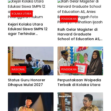
Beralas Tanah dan
Dinding Bolong-bolong
KOLAKA UTARA
PENDIDIKAN
Kejari Kolaka Utara
Edukasi Siswa SMPN 12
Raih Gelar Magister di
agar Terhindar
Harvard Graduate
Pelanggaran Hukum
School of Education AS,
Anies Baswedan Unggah
Foto Putrinya Perlihatkan
Ijazah
NASIONAL
PENDIDIKAN
Status Guru Honorer
Perpustakaan Woipedia
Dihapus Mulai 2027
Terbaik di Kolaka Utara