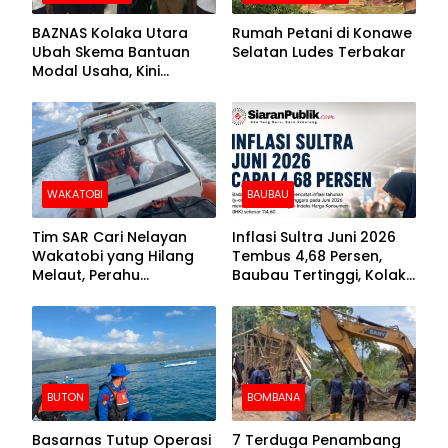
BAZNAS Kolaka Utara
Rumah Petani di Konawe
Ubah Skema Bantuan
Selatan Ludes Terbakar
Modal Usaha, Kini
Disalurkan dalam Bentuk
Barang Senilai Rp419,5
Juta
WAKATOBI
BAUBAU
Tim SAR Cari Nelayan
Inflasi Sultra Juni 2026
Wakatobi yang Hilang
Tembus 4,68 Persen,
Melaut, Perahu
Baubau Tertinggi, Kolaka
Ditemukan Mengapung
Posisi Kedua
Kemasukan Air
BUTON
BOMBANA
Basarnas Tutup Operasi
7 Terduga Penambang