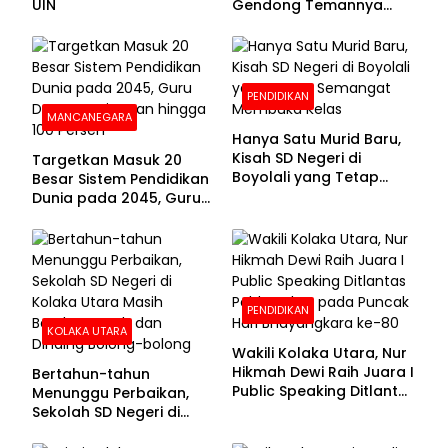
UIN
Gendong Temannya
yang Difabel Demi Bisa
Sekolah
PENDIDIKAN
MANCANEGARA
Hanya Satu Murid Baru,
Kisah SD Negeri di
Targetkan Masuk 20
Boyolali yang Tetap
Besar Sistem Pendidikan
Semangat Membuka
Dunia pada 2045, Guru
Kelas
Dapat Tunjangan hingga
100 Persen
PENDIDIKAN
KOLAKA UTARA
Wakili Kolaka Utara, Nur
Hikmah Dewi Raih Juara I
Bertahun-tahun
Public Speaking Ditlantas
Menunggu Perbaikan,
Polda Sultra pada
Sekolah SD Negeri di
Puncak Hari
Kolaka Utara Masih
Bhayangkara ke-80