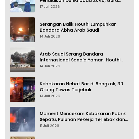
Pendidikan Dunia pada 2045, Guru
Dapat Tunjangan hingga 100 Persen
17 Juli 2026
Serangan Balik Houthi Lumpuhkan
Bandara Abha Arab Saudi
14 Juli 2026
Arab Saudi Serang Bandara
Internasional Sana’a Yaman, Houthi
Siap Serang Balik
14 Juli 2026
Kebakaran Hebat Bar di Bangkok, 30
Orang Tewas Terjebak
13 Juli 2026
Moment Mencekam Kebakaran Pabrik
Sepatu, Puluhan Pekerja Terjebak dan
28 Orang Tewas
11 Juli 2026