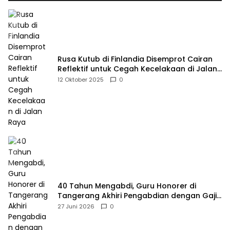
Rusa Kutub di Finlandia Disemprot Cairan
Reflektif untuk Cegah Kecelakaan di Jalan
Raya
12 Oktober 2025
0
40 Tahun Mengabdi, Guru Honorer di
Tangerang Akhiri Pengabdian dengan Gaji
Rp414 Ribu
27 Juni 2026
0