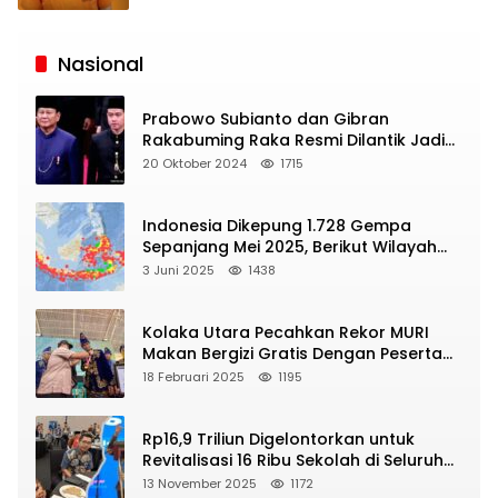
Siaran
Publik
Nasional
Prabowo Subianto dan Gibran
Rakabuming Raka Resmi Dilantik Jadi
Presiden dan Wapres RI
20 Oktober 2024
1715
Indonesia Dikepung 1.728 Gempa
Sepanjang Mei 2025, Berikut Wilayah
Yang Intens Diguncang!
3 Juni 2025
1438
Kolaka Utara Pecahkan Rekor MURI
Makan Bergizi Gratis Dengan Peserta
Terbanyak
18 Februari 2025
1195
Rp16,9 Triliun Digelontorkan untuk
Revitalisasi 16 Ribu Sekolah di Seluruh
Indonesia
13 November 2025
1172