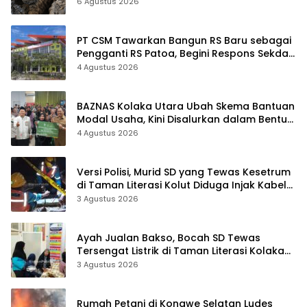
Sudah Terekam
6 Agustus 2026
PT CSM Tawarkan Bangun RS Baru sebagai
Pengganti RS Patoa, Begini Respons Sekda
Kolut
4 Agustus 2026
BAZNAS Kolaka Utara Ubah Skema Bantuan
Modal Usaha, Kini Disalurkan dalam Bentuk
Barang Senilai Rp419,5 Juta
4 Agustus 2026
Versi Polisi, Murid SD yang Tewas Kesetrum
di Taman Literasi Kolut Diduga Injak Kabel
Beraliran Listrik
3 Agustus 2026
Ayah Jualan Bakso, Bocah SD Tewas
Tersengat Listrik di Taman Literasi Kolaka
Utara
3 Agustus 2026
Rumah Petani di Konawe Selatan Ludes