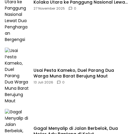
Kolaka Utara ke Panggung Nasional Lewat
Dua Penghargaan Bergengsi
27 November 2025
0
Usai Pesta Kameko, Duel Parang Dua
Warga Muna Barat Berujung Maut
13 Juli 2026
0
Gagal Menyalip di Jalan Berbelok, Dua