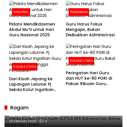
NASIONAL
PENDIDIKAN
Pidato Mendikdasmen
Guru Harus Fokus
Abdul Mu’ti untuk Hari
Mengajar, Bukan
Guru Nasional 2025
Disibukkan Administrasi
KOLAKA UTARA
KOLAKA UTARA
Peringatan Hari Guru
dan HUT ke-80 PGRI di
Dari Kisah Jepang ke
Pakue: Ribuan Guru
Lapangan Lalume: Pj
Bakal Sesaki Lalume!
Sekda Kolut Ingatkan
Guru sebagai
Penyangga Peradaban
Ragam
Sekda Kolaka Utara Hadiri RUPSLB BPR Bahteramas,
Bahas Pergantian Direksi
25 Februari 2026
0