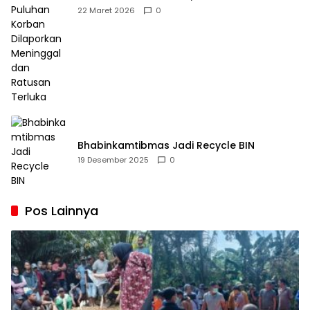
Dilaporkan Meninggal dan Ratusan Terluka
22 Maret 2026
0
Bhabinkamtibmas Jadi Recycle BIN
19 Desember 2025
0
Pos Lainnya