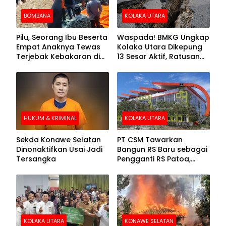
BOMBANA
KOLAKA UTARA
Pilu, Seorang Ibu Beserta
Waspada! BMKG Ungkap
Empat Anaknya Tewas
Kolaka Utara Dikepung
Terjebak Kebakaran di
13 Sesar Aktif, Ratusan
Bombana
Gempa Sudah Terekam
HUKUM & KRIMINAL
KOLAKA UTARA
Sekda Konawe Selatan
PT CSM Tawarkan
Dinonaktifkan Usai Jadi
Bangun RS Baru sebagai
Tersangka
Pengganti RS Patoa,
Begini Respons Sekda
Kolut
KOLAKA UTARA
KONAWE SELATAN