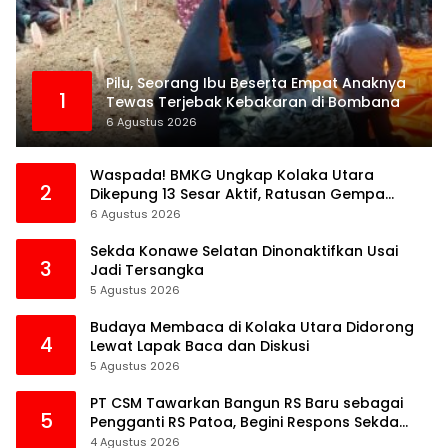
Pilu, Seorang Ibu Beserta Empat Anaknya
1
Tewas Terjebak Kebakaran di Bombana
6 Agustus 2026
Waspada! BMKG Ungkap Kolaka Utara
2
Dikepung 13 Sesar Aktif, Ratusan Gempa
Sudah Terekam
6 Agustus 2026
Sekda Konawe Selatan Dinonaktifkan Usai
3
Jadi Tersangka
5 Agustus 2026
Budaya Membaca di Kolaka Utara Didorong
4
Lewat Lapak Baca dan Diskusi
5 Agustus 2026
PT CSM Tawarkan Bangun RS Baru sebagai
5
Pengganti RS Patoa, Begini Respons Sekda
Kolut
4 Agustus 2026