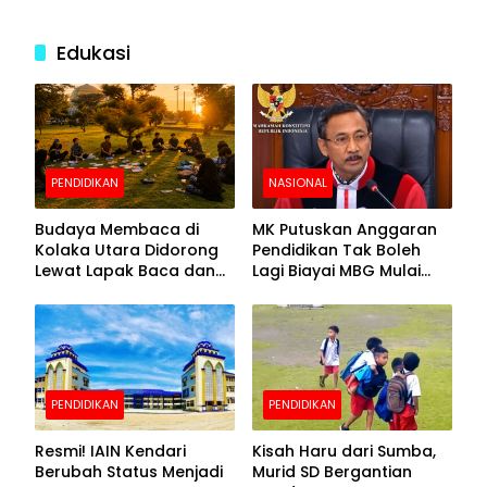
Edukasi
PENDIDIKAN
NASIONAL
Budaya Membaca di
MK Putuskan Anggaran
Kolaka Utara Didorong
Pendidikan Tak Boleh
Lewat Lapak Baca dan
Lagi Biayai MBG Mulai
Diskusi
APBN 2028
PENDIDIKAN
PENDIDIKAN
Resmi! IAIN Kendari
Kisah Haru dari Sumba,
Berubah Status Menjadi
Murid SD Bergantian