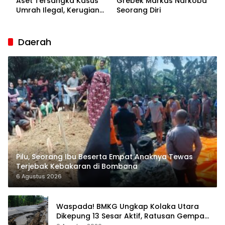
Aset Tersangka Kasus
Grebek Markas Narkoba
Umrah Ilegal, Kerugian
Seorang Diri
Korban Capai Rp7 Miliar
Daerah
Pilu, Seorang Ibu Beserta Empat Anaknya Tewas
Terjebak Kebakaran di Bombana
6 Agustus 2026
Waspada! BMKG Ungkap Kolaka Utara
Dikepung 13 Sesar Aktif, Ratusan Gempa