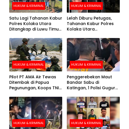
HUKUM & KRIMINAL
HUKUM & KRIMINAL
Satu Lagi Tahanan Kabur
Lelah Diburu Petugas,
Polres Kolaka Utara
Tahanan Kabur Polres
Ditangkap di Luwu Timur,
Kolaka Utara
Lima Masih Buron
Menyerahkan Diri
HUKUM & KRIMINAL
HUKUM & KRIMINAL
Pilot PT AMA Air Tewas
Penggerebekan Maut
Ditembak di Papua
Bandar Sabu di
Pegunungan, Koops TNI
Katingan, 1 Polisi Gugur
Habema Berhasil
dan 2 Hilang
Evakuasi Jenazah
Korban
HUKUM & KRIMINAL
HUKUM & KRIMINAL