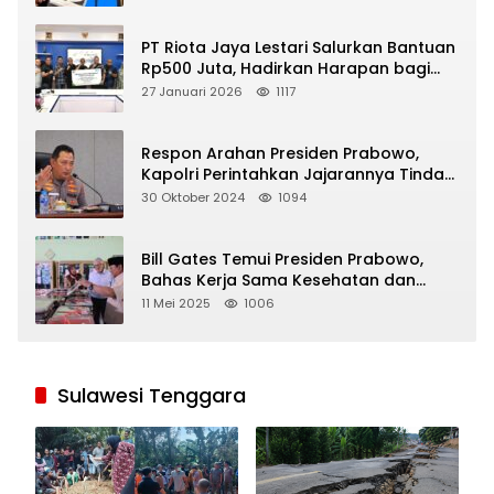
PT Riota Jaya Lestari Salurkan Bantuan
Rp500 Juta, Hadirkan Harapan bagi
Korban Bencana di Sumatera
27 Januari 2026
1117
Respon Arahan Presiden Prabowo,
Kapolri Perintahkan Jajarannya Tindak
Tegas Pelaku Judi Online
30 Oktober 2024
1094
Bill Gates Temui Presiden Prabowo,
Bahas Kerja Sama Kesehatan dan
Program Makan Bergizi Gratis
11 Mei 2025
1006
Sulawesi Tenggara