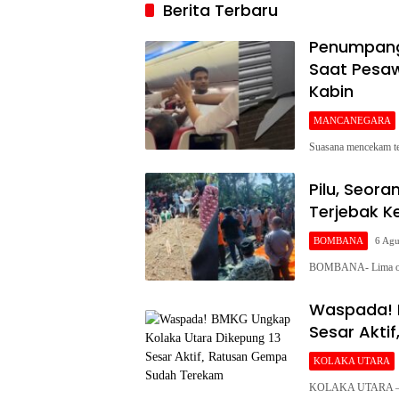
Berita Terbaru
Gigit Jari
Penumpang 
Saat Pesaw
Kabin
MANCANEGARA
Suasana mencekam te
Pilu, Seor
Terjebak 
BOMBANA
6 Agu
BOMBANA- Lima oran
Waspada! 
Sesar Akti
KOLAKA UTARA
KOLAKA UTARA – Ba