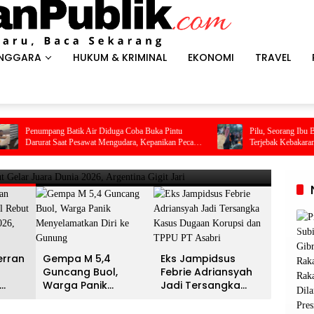
ENGGARA
HUKUM & KRIMINAL
EKONOMI
TRAVEL
HEADL
es Antar Spanyol Rebut Gelar
Gem
g Batik Air Diduga Coba Buka Pintu
Pilu, Seorang Ibu Beserta Empat A
ina Gigit Jari
Men
Saat Pesawat Mengudara, Kepanikan Pecah
Terjebak Kebakaran di Bombana
 Kabin
13 Juli 2
erran
Gempa M 5,4
Eks Jampidsus
Guncang Buol,
Febrie Adriansyah
Warga Panik
Jadi Tersangka
unia
Menyelamatkan Diri
Kasus Dugaan
na
ke Gunung
Korupsi dan TPPU PT