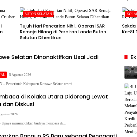
BUTON SELATAN
KOLA
i
Tujuh Hari Pencarian Nihil, Operasi SAR
Sekda 
in
Remaja Hilang di Perairan Lande Buton
Ke-81 
Selatan Dihentikan
we Selatan Dinonaktifkan Usai Jadi
E
Inf
Per
Ke
31 Ju
NAL
5 Agustus 2026
Pemerintah Kabupaten Konawe Selatan resmi…
baca di Kolaka Utara Didorong Lewat
 dan Diskusi
Agustus 2026
paya menumbuhkan budaya membaca di…
arkan Bangun RS Baru sebagai Pengganti