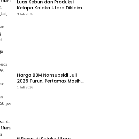
Luas Kebun dan Produksi
Kelapa Kolaka Utara Diklaim
Meningkat, Pemda Tawarkan
9 Juli 2026
Peluang Investasi
Harga BBM Nonsubsidi Juli
2026 Turun, Pertamax Masih
Bertahan Rp16.250 per Liter
1 Juli 2026
6 Pasar di Kolaka Utara