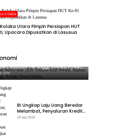
KA UTARA
Kolaka Utara Pimpin Persiapan HUT
RI, Upacara Dipusatkan di Lasusua
konomi
lasi Sultra Juni 2026 Tembus 4,68
sen, Baubau Tertinggi, Kolaka Posisi
dua
li 2026
BI Ungkap Laju Uang Beredar
Melambat, Penyaluran Kredit
Perbankan Meningkat
29 Juli 2026