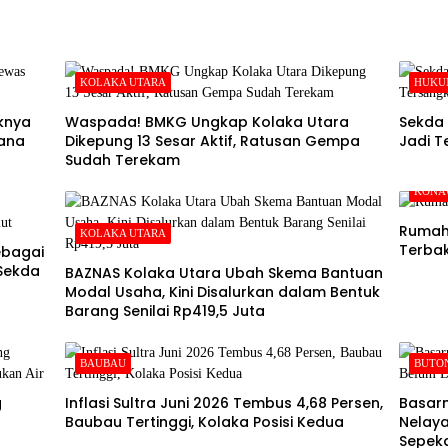
KOLAKA UTARA
HUKU
aknya
Waspada! BMKG Ungkap Kolaka Utara
Sekda 
ana
Dikepung 13 Sesar Aktif, Ratusan Gempa
Jadi T
Sudah Terekam
KONA
Rumah 
KOLAKA UTARA
Terba
ebagai
 Sekda
BAZNAS Kolaka Utara Ubah Skema Bantuan
Modal Usaha, Kini Disalurkan dalam Bentuk
Barang Senilai Rp419,5 Juta
BAUBAU
BUTO
g
Inflasi Sultra Juni 2026 Tembus 4,68 Persen,
Basarn
Baubau Tertinggi, Kolaka Posisi Kedua
Nelaya
Sepeka