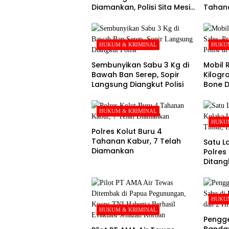
Diamankan, Polisi Sita Mesin
Tahana
Dompeng hingga Crusher
Hari k
HUKUM & KRIMINAL
HUKUM
Sembunyikan Sabu 3 Kg di
Mobil R
Bawah Ban Serep, Sopir
Kilogr
Langsung Diangkut Polisi
Bone Di
Kolak
HUKUM & KRIMINAL
HUKUM
Polres Kolut Buru 4
Tahanan Kabur, 7 Telah
Satu L
Diamankan
Polres
Ditang
Lima M
HUKUM
HUKUM & KRIMINAL
Pengg