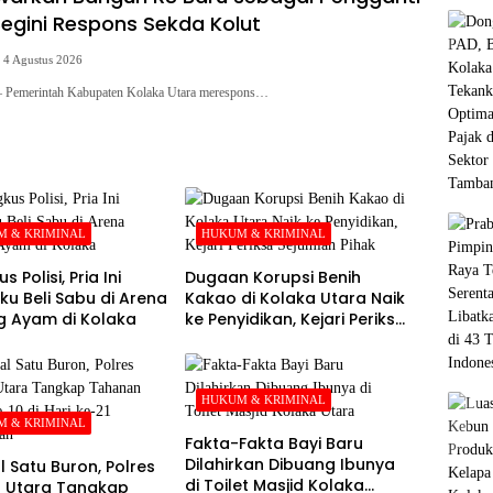
Begini Respons Sekda Kolut
4 Agustus 2026
merintah Kabupaten Kolaka Utara merespons…
 & KRIMINAL
HUKUM & KRIMINAL
s Polisi, Pria Ini
Dugaan Korupsi Benih
u Beli Sabu di Arena
Kakao di Kolaka Utara Naik
 Ayam di Kolaka
ke Penyidikan, Kejari Periksa
Sejumlah Pihak
HUKUM & KRIMINAL
 & KRIMINAL
Fakta-Fakta Bayi Baru
Dilahirkan Dibuang Ibunya
l Satu Buron, Polres
di Toilet Masjid Kolaka
 Utara Tangkap