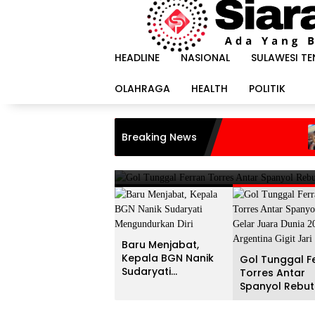
Langsung
ke
konten
HEADLINE
NASIONAL
SULAWESI T
OLAHRAGA
HEALTH
POLITIK
HEADLINE
i
Gol Tunggal Ferran Torr
Penumpan
Breaking News
Juara Dunia 2026, Argent
Darurat 
di Dalam
20 Juli 2026
Baru Menjabat,
Kepala BGN Nanik
Gol Tunggal F
Sudaryati
Torres Antar
Mengundurkan Diri
Spanyol Rebut
Gelar Juara D
2026, Argenti