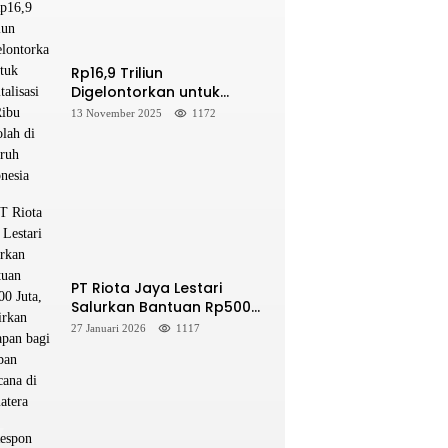
Rp16,9 Triliun
Digelontorkan untuk
Revitalisasi 16 Ribu Sekolah
13 November 2025
1172
di Seluruh Indonesia
PT Riota Jaya Lestari
Salurkan Bantuan Rp500
Juta, Hadirkan Harapan
27 Januari 2026
1117
bagi Korban Bencana di
Sumatera