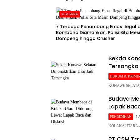
BOMBANA
7 Terduga Penambang Emas Ilegal d
Bombana Diamankan, Polisi Sita Mes
Dompeng hingga Crusher
Sekda Kona
Tersangka
HUKUM & KRIMI
KONAWE SELATAN – 
Budaya Mem
Lapak Baca
PENDIDIKAN
5 
KOLAKA UTARA – U
PT CSM Taw