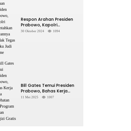
Respon Arahan Presiden
Prabowo, Kapolri
Perintahkan Jajarannya
30 Oktober 2024
1094
Tindak Tegas Pelaku Judi
Online
Bill Gates Temui Presiden
Prabowo, Bahas Kerja
Sama Kesehatan dan
11 Mei 2025
1007
Program Makan Bergizi
Gratis