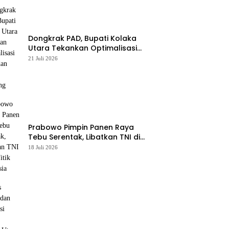
Dongkrak PAD, Bupati Kolaka
Utara Tekankan Optimalisasi
Pajak dan Sektor Tambang
21 Juli 2026
Prabowo Pimpin Panen Raya
Tebu Serentak, Libatkan TNI di
43 Titik Indonesia
18 Juli 2026