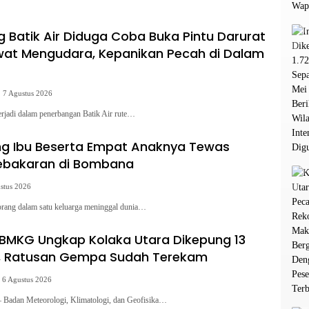
Asabri
Batik Air Diduga Coba Buka Pintu Darurat
at Mengudara, Kepanikan Pecah di Dalam
7 Agustus 2026
rjadi dalam penerbangan Batik Air rute…
ang Ibu Beserta Empat Anaknya Tewas
Kebakaran di Bombana
stus 2026
g dalam satu keluarga meninggal dunia…
BMKG Ungkap Kolaka Utara Dikepung 13
f, Ratusan Gempa Sudah Terekam
6 Agustus 2026
dan Meteorologi, Klimatologi, dan Geofisika…