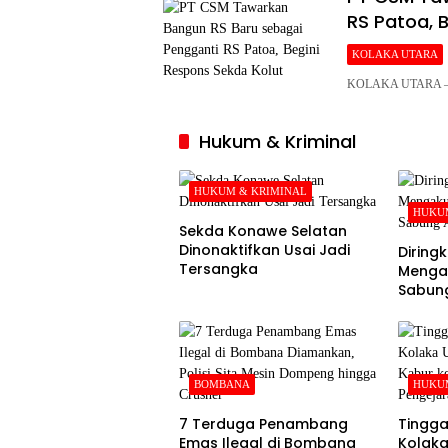
RS Patoa, 
KOLAKA UTARA
KOLAKA UTARA – Pe
Hukum & Kriminal
HUKUM & KRIMINAL
HUKUM
Sekda Konawe Selatan
Dinonaktifkan Usai Jadi
Diringku
Tersangka
Mengak
Sabung
BOMBANA
HUKUM
7 Terduga Penambang
Tingga
Emas Ilegal di Bombana
Kolaka