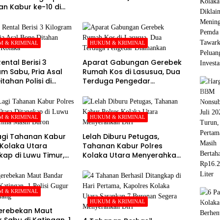
Utara
n Kabur ke-10 di
e-21 Pengejaran
 & KRIMINAL
HUKUM & KRIMINAL
ental Berisi 3
Aparat Gabungan Gerebek
am Sabu, Pria Asal
Rumah Kos di Lasusua, Dua
tahan Polisi di
Terduga Pengedar
a
Diamankan
 & KRIMINAL
HUKUM & KRIMINAL
agi Tahanan Kabur
Lelah Diburu Petugas,
 Kolaka Utara
Tahanan Kabur Polres
kap di Luwu Timur,
Kolaka Utara Menyerahkan
asih Buron
Diri
 & KRIMINAL
HUKUM & KRIMINAL
erebekan Maut