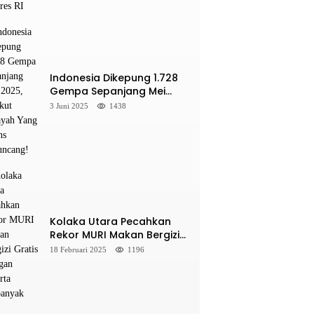
Indonesia Dikepung 1.728
Gempa Sepanjang Mei
2025, Berikut Wilayah Yang
3 Juni 2025
1438
Intens Diguncang!
Kolaka Utara Pecahkan
Rekor MURI Makan Bergizi
Gratis Dengan Peserta
18 Februari 2025
1196
Terbanyak