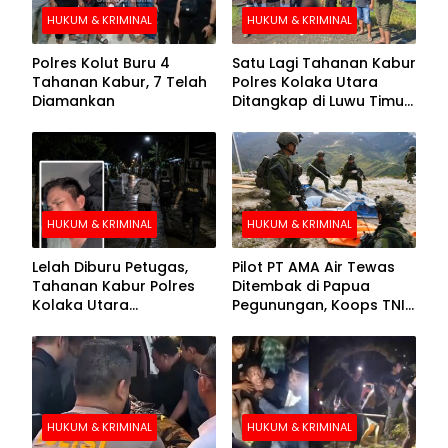
HUKUM & KRIMINAL
HUKUM & KRIMINAL
Polres Kolut Buru 4
Satu Lagi Tahanan Kabur
Tahanan Kabur, 7 Telah
Polres Kolaka Utara
Diamankan
Ditangkap di Luwu Timur,
Lima Masih Buron
HUKUM & KRIMINAL
HUKUM & KRIMINAL
Lelah Diburu Petugas,
Pilot PT AMA Air Tewas
Tahanan Kabur Polres
Ditembak di Papua
Kolaka Utara
Pegunungan, Koops TNI
Menyerahkan Diri
Habema Berhasil
Evakuasi Jenazah
Korban
HUKUM & KRIMINAL
HUKUM & KRIMINAL