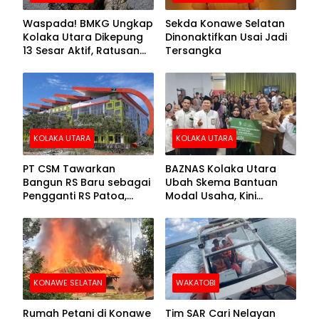
Waspada! BMKG Ungkap
Sekda Konawe Selatan
Kolaka Utara Dikepung
Dinonaktifkan Usai Jadi
13 Sesar Aktif, Ratusan
Tersangka
Gempa Sudah Terekam
KOLAKA UTARA
KOLAKA UTARA
PT CSM Tawarkan
BAZNAS Kolaka Utara
Bangun RS Baru sebagai
Ubah Skema Bantuan
Pengganti RS Patoa,
Modal Usaha, Kini
Begini Respons Sekda
Disalurkan dalam Bentuk
Kolut
Barang Senilai Rp419,5
Juta
KONAWE SELATAN
WAKATOBI
Rumah Petani di Konawe
Tim SAR Cari Nelayan