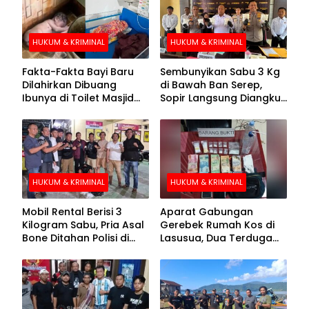
HUKUM & KRIMINAL
HUKUM & KRIMINAL
Fakta-Fakta Bayi Baru
Sembunyikan Sabu 3 Kg
Dilahirkan Dibuang
di Bawah Ban Serep,
Ibunya di Toilet Masjid
Sopir Langsung Diangkut
Kolaka Utara
Polisi
HUKUM & KRIMINAL
HUKUM & KRIMINAL
Mobil Rental Berisi 3
Aparat Gabungan
Kilogram Sabu, Pria Asal
Gerebek Rumah Kos di
Bone Ditahan Polisi di
Lasusua, Dua Terduga
Kolaka
Pengedar Diamankan