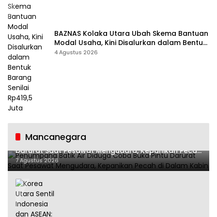
BAZNAS Kolaka Utara Ubah Skema Bantuan
Modal Usaha, Kini Disalurkan dalam Bentuk
Barang Senilai Rp419,5 Juta
4 Agustus 2026
Mancanegara
Penumpang Batik Air Diduga Coba Buka Pintu
Darurat Saat Pesawat Mengudara, Kepanikan Pecah
di Dalam Kabin
7 Agustus 2026