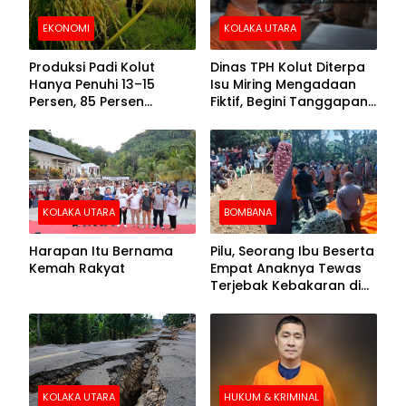
EKONOMI
KOLAKA UTARA
Produksi Padi Kolut
Dinas TPH Kolut Diterpa
Hanya Penuhi 13–15
Isu Miring Mengadaan
Persen, 85 Persen
Fiktif, Begini Tanggapan
Kebutuhan Ditopang
Kadis
Daerah Tetangga
KOLAKA UTARA
BOMBANA
Harapan Itu Bernama
Pilu, Seorang Ibu Beserta
Kemah Rakyat
Empat Anaknya Tewas
Terjebak Kebakaran di
Bombana
KOLAKA UTARA
HUKUM & KRIMINAL