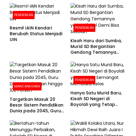
PENDIDIKAN
Resmi! IAIN Kendari
PENDIDIKAN
Berubah Status Menjadi
UIN
Kisah Haru dari Sumba,
Murid SD Bergantian
Gendong Temannya
yang Difabel Demi Bisa
Sekolah
PENDIDIKAN
MANCANEGARA
Hanya Satu Murid Baru,
Kisah SD Negeri di
Targetkan Masuk 20
Boyolali yang Tetap
Besar Sistem Pendidikan
Semangat Membuka
Dunia pada 2045, Guru
Kelas
Dapat Tunjangan hingga
100 Persen