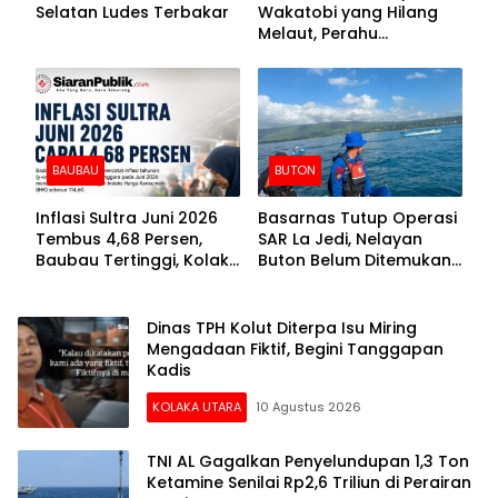
Selatan Ludes Terbakar
Wakatobi yang Hilang
Melaut, Perahu
Ditemukan Mengapung
Kemasukan Air
BAUBAU
BUTON
Inflasi Sultra Juni 2026
Basarnas Tutup Operasi
Tembus 4,68 Persen,
SAR La Jedi, Nelayan
Baubau Tertinggi, Kolaka
Buton Belum Ditemukan
Posisi Kedua
Setelah Sepekan Dicari
Dinas TPH Kolut Diterpa Isu Miring
Mengadaan Fiktif, Begini Tanggapan
Kadis
KOLAKA UTARA
10 Agustus 2026
TNI AL Gagalkan Penyelundupan 1,3 Ton
Ketamine Senilai Rp2,6 Triliun di Perairan