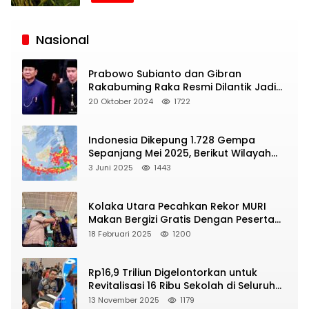
Siaran
Publik
Nasional
Prabowo Subianto dan Gibran
Rakabuming Raka Resmi Dilantik Jadi
Presiden dan Wapres RI
20 Oktober 2024
1722
Indonesia Dikepung 1.728 Gempa
Sepanjang Mei 2025, Berikut Wilayah
Yang Intens Diguncang!
3 Juni 2025
1443
Kolaka Utara Pecahkan Rekor MURI
Makan Bergizi Gratis Dengan Peserta
Terbanyak
18 Februari 2025
1200
Rp16,9 Triliun Digelontorkan untuk
Revitalisasi 16 Ribu Sekolah di Seluruh
Indonesia
13 November 2025
1179