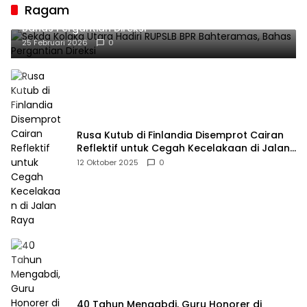
Ragam
Sekda Kolaka Utara Hadiri RUPSLB BPR Bahteramas,
Bahas Pergantian Direksi
25 Februari 2026
0
Rusa Kutub di Finlandia Disemprot Cairan
Reflektif untuk Cegah Kecelakaan di Jalan
Raya
12 Oktober 2025
0
40 Tahun Mengabdi, Guru Honorer di