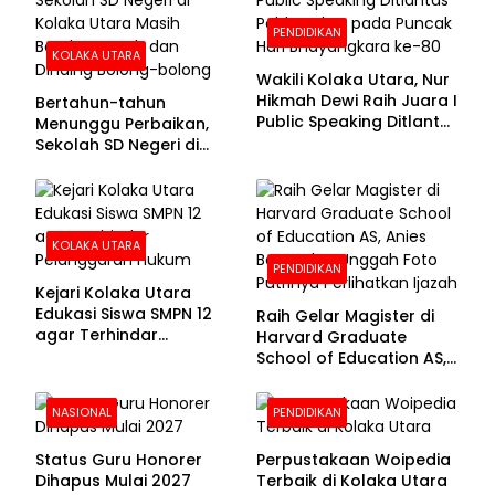
PENDIDIKAN
KOLAKA UTARA
Wakili Kolaka Utara, Nur
Hikmah Dewi Raih Juara I
Bertahun-tahun
Public Speaking Ditlantas
Menunggu Perbaikan,
Polda Sultra pada
Sekolah SD Negeri di
Puncak Hari
Kolaka Utara Masih
Bhayangkara ke-80
Beralas Tanah dan
Dinding Bolong-bolong
KOLAKA UTARA
PENDIDIKAN
Kejari Kolaka Utara
Edukasi Siswa SMPN 12
Raih Gelar Magister di
agar Terhindar
Harvard Graduate
Pelanggaran Hukum
School of Education AS,
Anies Baswedan Unggah
Foto Putrinya Perlihatkan
NASIONAL
PENDIDIKAN
Ijazah
Status Guru Honorer
Perpustakaan Woipedia
Dihapus Mulai 2027
Terbaik di Kolaka Utara