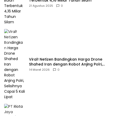
Terbentuk 4,16 Miliar Tahun Silam
21 Agustus 2025
0
Viral! Netizen Bandingkan Harga Drone
Shahed Iran dengan Robot Anjing Polri,
Selisihnya Capai 5 Kali Lipat
14 Maret 2026
0