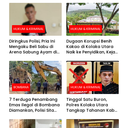
HUKUM & KRIMINAL
HUKUM & KRIMINAL
Diringkus Polisi, Pria Ini
Dugaan Korupsi Benih
Mengaku Beli Sabu di
Kakao di Kolaka Utara
Arena Sabung Ayam di
Naik ke Penyidikan, Kejari
Kolaka
Periksa Sejumlah Pihak
BOMBANA
HUKUM & KRIMINAL
7 Terduga Penambang
Tinggal Satu Buron,
Emas Ilegal di Bombana
Polres Kolaka Utara
Diamankan, Polisi Sita
Tangkap Tahanan Kabur
Mesin Dompeng hingga
ke-10 di Hari ke-21
Crusher
Pengejaran