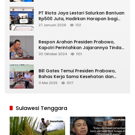
PT Riota Jaya Lestari Salurkan Bantuan
Rp500 Juta, Hadirkan Harapan bagi
Korban Bencana di Sumatera
27 Januari 2026
1121
Respon Arahan Presiden Prabowo,
Kapolri Perintahkan Jajarannya Tindak
Tegas Pelaku Judi Online
30 Oktober 2024
1101
Bill Gates Temui Presiden Prabowo,
Bahas Kerja Sama Kesehatan dan
Program Makan Bergizi Gratis
11 Mei 2025
1017
Sulawesi Tenggara