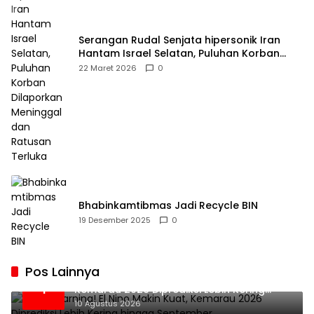
Serangan Rudal Senjata hipersonik Iran
Hantam Israel Selatan, Puluhan Korban
Dilaporkan Meninggal dan Ratusan Terluka
22 Maret 2026
0
Bhabinkamtibmas Jadi Recycle BIN
19 Desember 2025
0
Pos Lainnya
BMKG Warning! El Nino Makin Kuat,
1
Kemarau 2026 Diprediksi Lebih Kering
hingga September
10 Agustus 2026