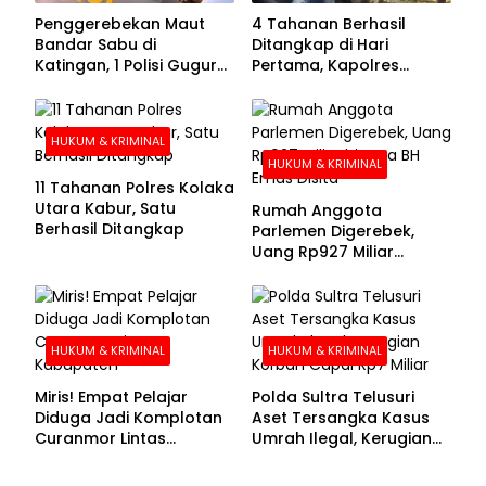
Penggerebekan Maut
4 Tahanan Berhasil
Bandar Sabu di
Ditangkap di Hari
Katingan, 1 Polisi Gugur
Pertama, Kapolres
dan 2 Hilang
Kolaka Utara Sarankan 7
Buronan Segera
Menyerahkan Diri
HUKUM & KRIMINAL
HUKUM & KRIMINAL
11 Tahanan Polres Kolaka
Utara Kabur, Satu
Rumah Anggota
Berhasil Ditangkap
Parlemen Digerebek,
Uang Rp927 Miliar
hingga BH Emas Disita
HUKUM & KRIMINAL
HUKUM & KRIMINAL
Miris! Empat Pelajar
Polda Sultra Telusuri
Diduga Jadi Komplotan
Aset Tersangka Kasus
Curanmor Lintas
Umrah Ilegal, Kerugian
Kabupaten
Korban Capai Rp7 Miliar