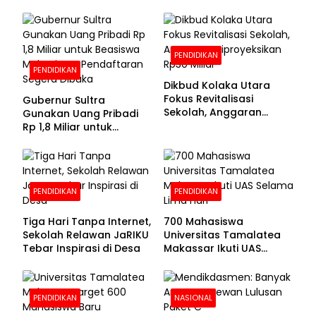
PENDIDIKAN
PENDIDIKAN
Dikbud Kolaka Utara
Fokus Revitalisasi
Gubernur Sultra
Sekolah, Anggaran
Gunakan Uang Pribadi
Diproyeksikan Rp30
Rp 1,8 Miliar untuk
Miliar
Beasiswa Mahasiswa,
Pendaftaran Segera
Dibuka
PENDIDIKAN
PENDIDIKAN
Tiga Hari Tanpa Internet,
700 Mahasiswa
Sekolah Relawan JaRIKU
Universitas Tamalatea
Tebar Inspirasi di Desa
Makassar Ikuti UAS
Selama Lima Hari
PENDIDIKAN
NASIONAL