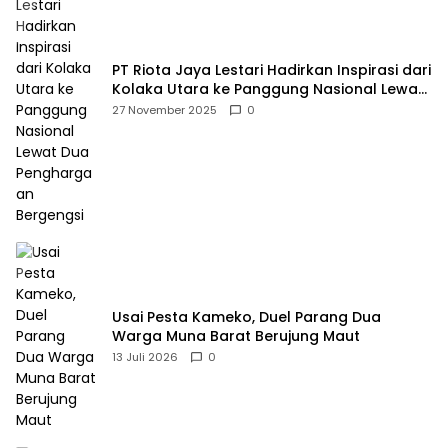
PT Riota Jaya Lestari Hadirkan Inspirasi dari
Kolaka Utara ke Panggung Nasional Lewat
Dua Penghargaan Bergengsi
27 November 2025
0
Usai Pesta Kameko, Duel Parang Dua
Warga Muna Barat Berujung Maut
13 Juli 2026
0