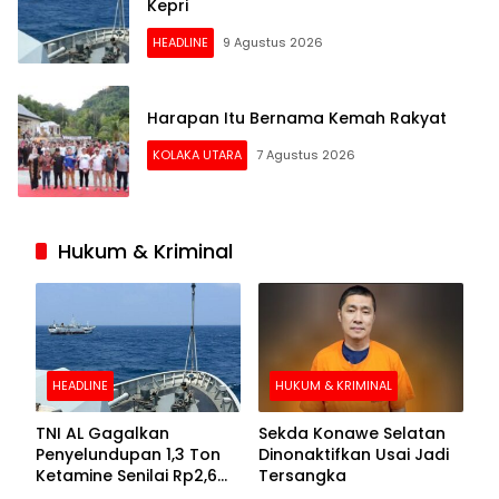
Kepri
HEADLINE
9 Agustus 2026
Harapan Itu Bernama Kemah Rakyat
KOLAKA UTARA
7 Agustus 2026
Hukum & Kriminal
HEADLINE
HUKUM & KRIMINAL
TNI AL Gagalkan
Sekda Konawe Selatan
Penyelundupan 1,3 Ton
Dinonaktifkan Usai Jadi
Ketamine Senilai Rp2,6
Tersangka
Triliun di Perairan Kepri