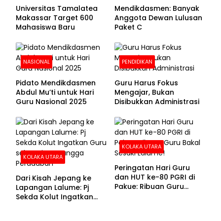
Universitas Tamalatea
Mendikdasmen: Banyak
Makassar Target 600
Anggota Dewan Lulusan
Mahasiswa Baru
Paket C
NASIONAL
PENDIDIKAN
Pidato Mendikdasmen
Guru Harus Fokus
Abdul Mu’ti untuk Hari
Mengajar, Bukan
Guru Nasional 2025
Disibukkan Administrasi
KOLAKA UTARA
KOLAKA UTARA
Peringatan Hari Guru
dan HUT ke-80 PGRI di
Dari Kisah Jepang ke
Pakue: Ribuan Guru
Lapangan Lalume: Pj
Bakal Sesaki Lalume!
Sekda Kolut Ingatkan
Guru sebagai
Penyangga Peradaban