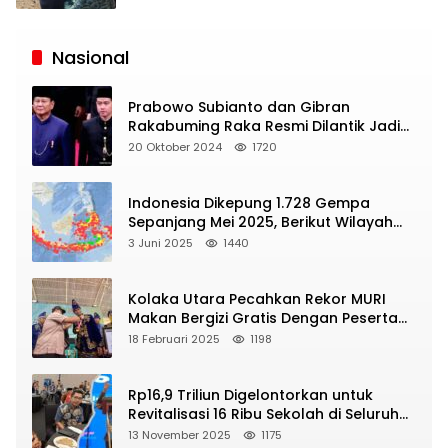
Siaran
Publik
Nasional
Prabowo Subianto dan Gibran
Rakabuming Raka Resmi Dilantik Jadi
Presiden dan Wapres RI
20 Oktober 2024
1720
Indonesia Dikepung 1.728 Gempa
Sepanjang Mei 2025, Berikut Wilayah
Yang Intens Diguncang!
3 Juni 2025
1440
Kolaka Utara Pecahkan Rekor MURI
Makan Bergizi Gratis Dengan Peserta
Terbanyak
18 Februari 2025
1198
Rp16,9 Triliun Digelontorkan untuk
Revitalisasi 16 Ribu Sekolah di Seluruh
Indonesia
13 November 2025
1175