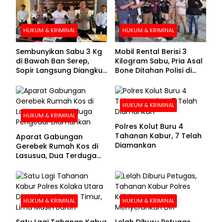
HUKUM & KRIMINAL
HUKUM & KRIMINAL
Sembunyikan Sabu 3 Kg
Mobil Rental Berisi 3
di Bawah Ban Serep,
Kilogram Sabu, Pria Asal
Sopir Langsung Diangkut
Bone Ditahan Polisi di
Polisi
Kolaka
HUKUM & KRIMINAL
HUKUM & KRIMINAL
Polres Kolut Buru 4
Tahanan Kabur, 7 Telah
Aparat Gabungan
Diamankan
Gerebek Rumah Kos di
Lasusua, Dua Terduga
Pengedar Diamankan
HUKUM & KRIMINAL
HUKUM & KRIMINAL
Satu Lagi Tahanan Kabur
Lelah Diburu Petugas,