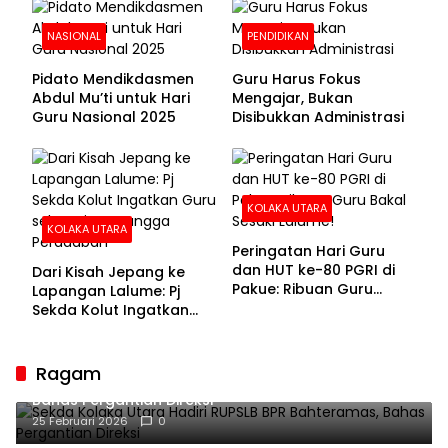
NASIONAL
PENDIDIKAN
Pidato Mendikdasmen
Guru Harus Fokus
Abdul Mu’ti untuk Hari
Mengajar, Bukan
Guru Nasional 2025
Disibukkan Administrasi
KOLAKA UTARA
KOLAKA UTARA
Peringatan Hari Guru
dan HUT ke-80 PGRI di
Dari Kisah Jepang ke
Pakue: Ribuan Guru
Lapangan Lalume: Pj
Bakal Sesaki Lalume!
Sekda Kolut Ingatkan
Guru sebagai
Penyangga Peradaban
Ragam
Sekda Kolaka Utara Hadiri RUPSLB BPR Bahteramas,
Bahas Pergantian Direksi
25 Februari 2026
0