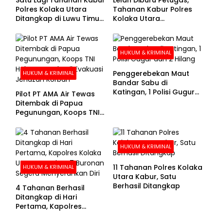
Polres Kolaka Utara
Tahanan Kabur Polres
Ditangkap di Luwu Timur,
Kolaka Utara
Lima Masih Buron
Menyerahkan Diri
HUKUM & KRIMINAL
Penggerebekan Maut
HUKUM & KRIMINAL
Bandar Sabu di
Katingan, 1 Polisi Gugur
Pilot PT AMA Air Tewas
dan 2 Hilang
Ditembak di Papua
Pegunungan, Koops TNI
Habema Berhasil
Evakuasi Jenazah
Korban
HUKUM & KRIMINAL
11 Tahanan Polres Kolaka
HUKUM & KRIMINAL
Utara Kabur, Satu
Berhasil Ditangkap
4 Tahanan Berhasil
Ditangkap di Hari
Pertama, Kapolres
Kolaka Utara Sarankan 7