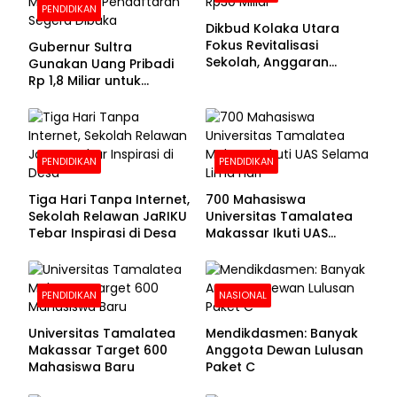
PENDIDIKAN
Dikbud Kolaka Utara
Fokus Revitalisasi
Gubernur Sultra
Sekolah, Anggaran
Gunakan Uang Pribadi
Diproyeksikan Rp30
Rp 1,8 Miliar untuk
Miliar
Beasiswa Mahasiswa,
Pendaftaran Segera
Dibuka
PENDIDIKAN
PENDIDIKAN
Tiga Hari Tanpa Internet,
700 Mahasiswa
Sekolah Relawan JaRIKU
Universitas Tamalatea
Tebar Inspirasi di Desa
Makassar Ikuti UAS
Selama Lima Hari
PENDIDIKAN
NASIONAL
Universitas Tamalatea
Mendikdasmen: Banyak
Makassar Target 600
Anggota Dewan Lulusan
Mahasiswa Baru
Paket C