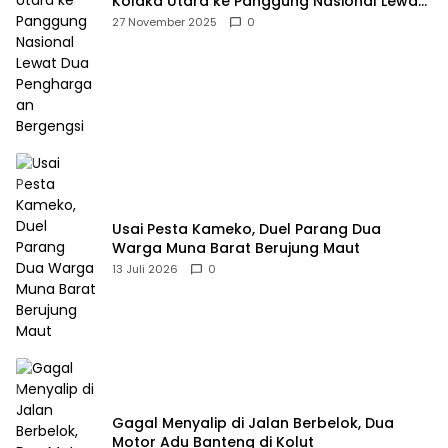
Kolaka Utara ke Panggung Nasional Lewat
Dua Penghargaan Bergengsi
27 November 2025
0
Usai Pesta Kameko, Duel Parang Dua
Warga Muna Barat Berujung Maut
13 Juli 2026
0
Gagal Menyalip di Jalan Berbelok, Dua
Motor Adu Banteng di Kolut