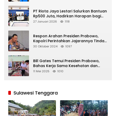
PT Riota Jaya Lestari Salurkan Bantuan
Rp500 Juta, Hadirkan Harapan bagi
Korban Bencana di Sumatera
27 Januari 2026
1118
Respon Arahan Presiden Prabowo,
Kapolri Perintahkan Jajarannya Tindak
Tegas Pelaku Judi Online
30 Oktober 2024
1097
Bill Gates Temui Presiden Prabowo,
Bahas Kerja Sama Kesehatan dan
Program Makan Bergizi Gratis
11 Mei 2025
1010
Sulawesi Tenggara