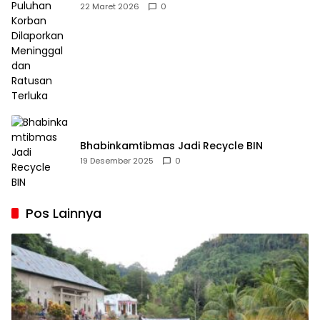
Dilaporkan Meninggal dan Ratusan Terluka
22 Maret 2026
0
Bhabinkamtibmas Jadi Recycle BIN
19 Desember 2025
0
Pos Lainnya