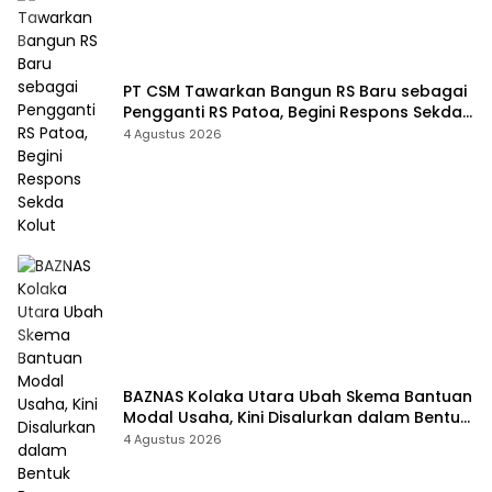
PT CSM Tawarkan Bangun RS Baru sebagai
Pengganti RS Patoa, Begini Respons Sekda
Kolut
4 Agustus 2026
BAZNAS Kolaka Utara Ubah Skema Bantuan
Modal Usaha, Kini Disalurkan dalam Bentuk
Barang Senilai Rp419,5 Juta
4 Agustus 2026