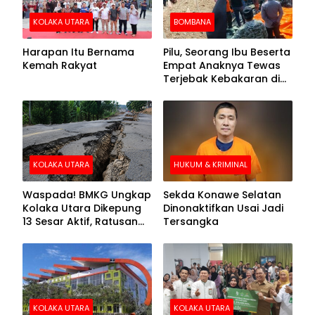
KOLAKA UTARA
BOMBANA
Harapan Itu Bernama
Pilu, Seorang Ibu Beserta
Kemah Rakyat
Empat Anaknya Tewas
Terjebak Kebakaran di
Bombana
KOLAKA UTARA
HUKUM & KRIMINAL
Waspada! BMKG Ungkap
Sekda Konawe Selatan
Kolaka Utara Dikepung
Dinonaktifkan Usai Jadi
13 Sesar Aktif, Ratusan
Tersangka
Gempa Sudah Terekam
KOLAKA UTARA
KOLAKA UTARA