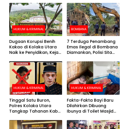
HUKUM & KRIMINAL
BOMBANA
Dugaan Korupsi Benih
7 Terduga Penambang
Kakao di Kolaka Utara
Emas Ilegal di Bombana
Naik ke Penyidikan, Kejari
Diamankan, Polisi Sita
Periksa Sejumlah Pihak
Mesin Dompeng hingga
Crusher
HUKUM & KRIMINAL
HUKUM & KRIMINAL
Tinggal Satu Buron,
Fakta-Fakta Bayi Baru
Polres Kolaka Utara
Dilahirkan Dibuang
Tangkap Tahanan Kabur
Ibunya di Toilet Masjid
ke-10 di Hari ke-21
Kolaka Utara
Pengejaran