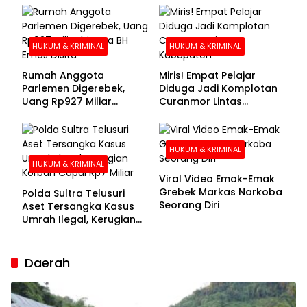
Buronan Segera
Menyerahkan Diri
HUKUM & KRIMINAL
HUKUM & KRIMINAL
Rumah Anggota
Miris! Empat Pelajar
Parlemen Digerebek,
Diduga Jadi Komplotan
Uang Rp927 Miliar
Curanmor Lintas
hingga BH Emas Disita
Kabupaten
HUKUM & KRIMINAL
HUKUM & KRIMINAL
Viral Video Emak-Emak
Grebek Markas Narkoba
Polda Sultra Telusuri
Seorang Diri
Aset Tersangka Kasus
Umrah Ilegal, Kerugian
Korban Capai Rp7 Miliar
Daerah