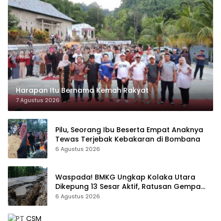
Harapan Itu Bernama Kemah Rakyat
7 Agustus 2026
Pilu, Seorang Ibu Beserta Empat Anaknya
Tewas Terjebak Kebakaran di Bombana
6 Agustus 2026
Waspada! BMKG Ungkap Kolaka Utara
Dikepung 13 Sesar Aktif, Ratusan Gempa
Sudah Terekam
6 Agustus 2026