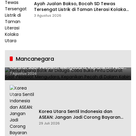
Ayah Jualan Bakso, Bocah SD Tewas
Tersengat Listrik di Taman Literasi Kolaka
Utara
3 Agustus 2026
Mancanegara
Penumpang Batik Air Diduga Coba Buka Pintu
Darurat Saat Pesawat Mengudara, Kepanikan Pecah
di Dalam Kabin
7 Agustus 2026
Korea Utara Sentil Indonesia dan
ASEAN: Jangan Jadi Corong Bayaran
Amerika Serikat
29 Juli 2026