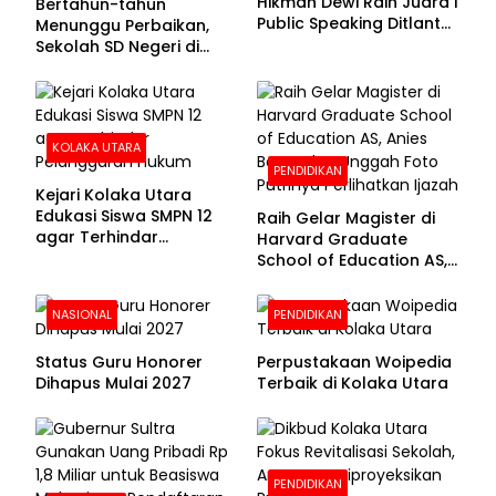
Hikmah Dewi Raih Juara I
Bertahun-tahun
Public Speaking Ditlantas
Menunggu Perbaikan,
Polda Sultra pada
Sekolah SD Negeri di
Puncak Hari
Kolaka Utara Masih
Bhayangkara ke-80
Beralas Tanah dan
Dinding Bolong-bolong
KOLAKA UTARA
PENDIDIKAN
Kejari Kolaka Utara
Edukasi Siswa SMPN 12
Raih Gelar Magister di
agar Terhindar
Harvard Graduate
Pelanggaran Hukum
School of Education AS,
Anies Baswedan Unggah
Foto Putrinya Perlihatkan
NASIONAL
PENDIDIKAN
Ijazah
Status Guru Honorer
Perpustakaan Woipedia
Dihapus Mulai 2027
Terbaik di Kolaka Utara
PENDIDIKAN