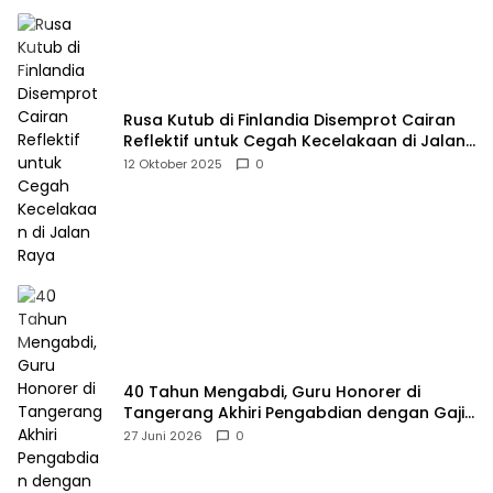
Rusa Kutub di Finlandia Disemprot Cairan
Reflektif untuk Cegah Kecelakaan di Jalan
Raya
12 Oktober 2025
0
40 Tahun Mengabdi, Guru Honorer di
Tangerang Akhiri Pengabdian dengan Gaji
Rp414 Ribu
27 Juni 2026
0