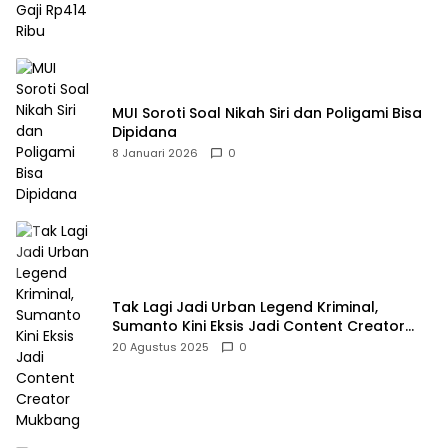
MUI Soroti Soal Nikah Siri dan Poligami Bisa
Dipidana
8 Januari 2026
0
Tak Lagi Jadi Urban Legend Kriminal,
Sumanto Kini Eksis Jadi Content Creator
Mukbang
20 Agustus 2025
0