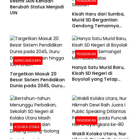
Resmi! IAIN Kendari
PENDIDIKAN
Berubah Status Menjadi
UIN
Kisah Haru dari Sumba,
Murid SD Bergantian
Gendong Temannya
yang Difabel Demi Bisa
Sekolah
PENDIDIKAN
MANCANEGARA
Hanya Satu Murid Baru,
Kisah SD Negeri di
Targetkan Masuk 20
Boyolali yang Tetap
Besar Sistem Pendidikan
Semangat Membuka
Dunia pada 2045, Guru
Kelas
Dapat Tunjangan hingga
100 Persen
PENDIDIKAN
KOLAKA UTARA
Wakili Kolaka Utara, Nur