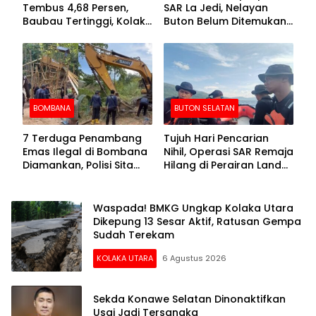
Tembus 4,68 Persen,
SAR La Jedi, Nelayan
Baubau Tertinggi, Kolaka
Buton Belum Ditemukan
Posisi Kedua
Setelah Sepekan Dicari
BOMBANA
BUTON SELATAN
7 Terduga Penambang
Tujuh Hari Pencarian
Emas Ilegal di Bombana
Nihil, Operasi SAR Remaja
Diamankan, Polisi Sita
Hilang di Perairan Lande
Mesin Dompeng hingga
Buton Selatan Dihentikan
Crusher
Waspada! BMKG Ungkap Kolaka Utara
Dikepung 13 Sesar Aktif, Ratusan Gempa
Sudah Terekam
KOLAKA UTARA
6 Agustus 2026
Sekda Konawe Selatan Dinonaktifkan
Usai Jadi Tersangka