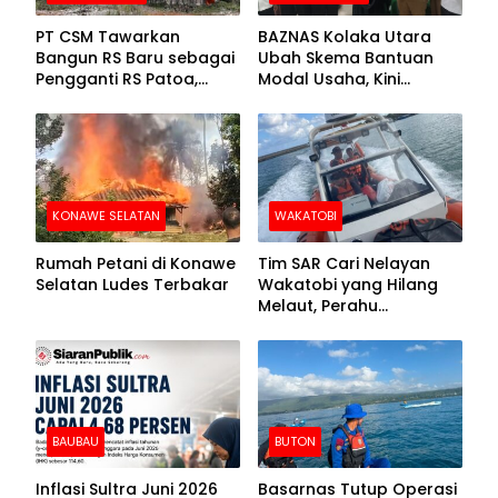
PT CSM Tawarkan
BAZNAS Kolaka Utara
Bangun RS Baru sebagai
Ubah Skema Bantuan
Pengganti RS Patoa,
Modal Usaha, Kini
Begini Respons Sekda
Disalurkan dalam Bentuk
Kolut
Barang Senilai Rp419,5
Juta
KONAWE SELATAN
WAKATOBI
Rumah Petani di Konawe
Tim SAR Cari Nelayan
Selatan Ludes Terbakar
Wakatobi yang Hilang
Melaut, Perahu
Ditemukan Mengapung
Kemasukan Air
BAUBAU
BUTON
Inflasi Sultra Juni 2026
Basarnas Tutup Operasi