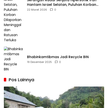
Serangan Rudal Senjata hipersonik Iran
Hantam Israel Selatan, Puluhan Korban
Dilaporkan Meninggal dan Ratusan Terluka
22 Maret 2026
0
Bhabinkamtibmas Jadi Recycle BIN
19 Desember 2025
0
Pos Lainnya