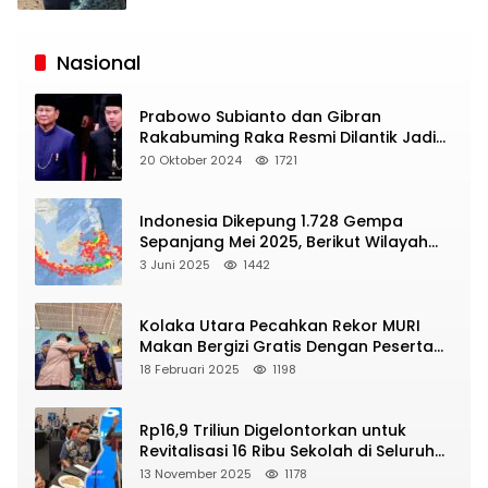
Siaran
Publik
Nasional
Prabowo Subianto dan Gibran
Rakabuming Raka Resmi Dilantik Jadi
Presiden dan Wapres RI
20 Oktober 2024
1721
Indonesia Dikepung 1.728 Gempa
Sepanjang Mei 2025, Berikut Wilayah
Yang Intens Diguncang!
3 Juni 2025
1442
Kolaka Utara Pecahkan Rekor MURI
Makan Bergizi Gratis Dengan Peserta
Terbanyak
18 Februari 2025
1198
Rp16,9 Triliun Digelontorkan untuk
Revitalisasi 16 Ribu Sekolah di Seluruh
Indonesia
13 November 2025
1178