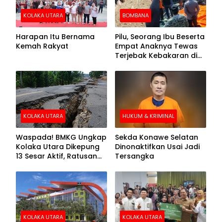
KOLAKA UTARA
BOMBANA
Harapan Itu Bernama
Pilu, Seorang Ibu Beserta
Kemah Rakyat
Empat Anaknya Tewas
Terjebak Kebakaran di
Bombana
KOLAKA UTARA
HUKUM & KRIMINAL
Waspada! BMKG Ungkap
Sekda Konawe Selatan
Kolaka Utara Dikepung
Dinonaktifkan Usai Jadi
13 Sesar Aktif, Ratusan
Tersangka
Gempa Sudah Terekam
KOLAKA UTARA
KOLAKA UTARA