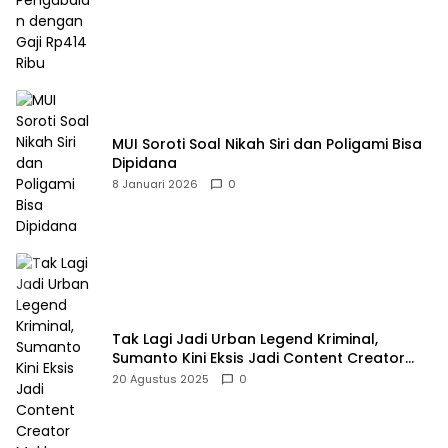
MUI Soroti Soal Nikah Siri dan Poligami Bisa
Dipidana
8 Januari 2026
0
Tak Lagi Jadi Urban Legend Kriminal,
Sumanto Kini Eksis Jadi Content Creator
Mukbang
20 Agustus 2025
0