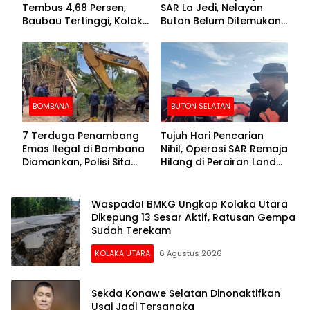
Tembus 4,68 Persen,
SAR La Jedi, Nelayan
Baubau Tertinggi, Kolaka
Buton Belum Ditemukan
Posisi Kedua
Setelah Sepekan Dicari
BOMBANA
BUTON SELATAN
7 Terduga Penambang
Tujuh Hari Pencarian
Emas Ilegal di Bombana
Nihil, Operasi SAR Remaja
Diamankan, Polisi Sita
Hilang di Perairan Lande
Mesin Dompeng hingga
Buton Selatan Dihentikan
Crusher
Waspada! BMKG Ungkap Kolaka Utara
Dikepung 13 Sesar Aktif, Ratusan Gempa
Sudah Terekam
KOLAKA UTARA
6 Agustus 2026
Sekda Konawe Selatan Dinonaktifkan
Usai Jadi Tersangka