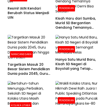
Resmi! IAIN Kendari
PENDIDIKAN
Berubah Status Menjadi
UIN
Kisah Haru dari Sumba,
Murid SD Bergantian
Gendong Temannya
yang Difabel Demi Bisa
Sekolah
PENDIDIKAN
MANCANEGARA
Hanya Satu Murid Baru,
Kisah SD Negeri di
Targetkan Masuk 20
Boyolali yang Tetap
Besar Sistem Pendidikan
Semangat Membuka
Dunia pada 2045, Guru
Kelas
Dapat Tunjangan hingga
100 Persen
PENDIDIKAN
KOLAKA UTARA