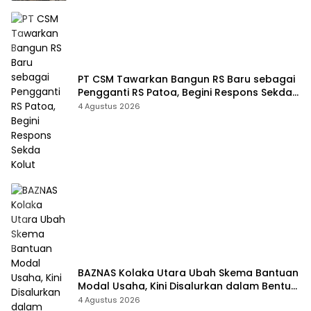
PT CSM Tawarkan Bangun RS Baru sebagai
Pengganti RS Patoa, Begini Respons Sekda
Kolut
4 Agustus 2026
BAZNAS Kolaka Utara Ubah Skema Bantuan
Modal Usaha, Kini Disalurkan dalam Bentuk
Barang Senilai Rp419,5 Juta
4 Agustus 2026