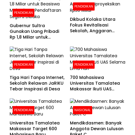
PENDIDIKAN
PENDIDIKAN
Dikbud Kolaka Utara
Fokus Revitalisasi
Gubernur Sultra
Sekolah, Anggaran
Gunakan Uang Pribadi
Diproyeksikan Rp30
Rp 1,8 Miliar untuk
Miliar
Beasiswa Mahasiswa,
Pendaftaran Segera
Dibuka
PENDIDIKAN
PENDIDIKAN
Tiga Hari Tanpa Internet,
700 Mahasiswa
Sekolah Relawan JaRIKU
Universitas Tamalatea
Tebar Inspirasi di Desa
Makassar Ikuti UAS
Selama Lima Hari
PENDIDIKAN
NASIONAL
Universitas Tamalatea
Mendikdasmen: Banyak
Makassar Target 600
Anggota Dewan Lulusan
Mahasiswa Baru
Paket C