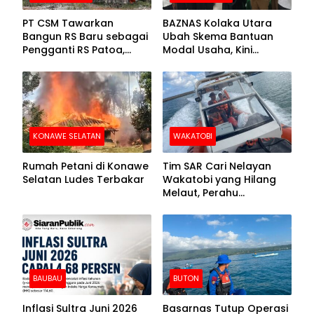
PT CSM Tawarkan
BAZNAS Kolaka Utara
Bangun RS Baru sebagai
Ubah Skema Bantuan
Pengganti RS Patoa,
Modal Usaha, Kini
Begini Respons Sekda
Disalurkan dalam Bentuk
Kolut
Barang Senilai Rp419,5
Juta
KONAWE SELATAN
WAKATOBI
Rumah Petani di Konawe
Tim SAR Cari Nelayan
Selatan Ludes Terbakar
Wakatobi yang Hilang
Melaut, Perahu
Ditemukan Mengapung
Kemasukan Air
BAUBAU
BUTON
Inflasi Sultra Juni 2026
Basarnas Tutup Operasi