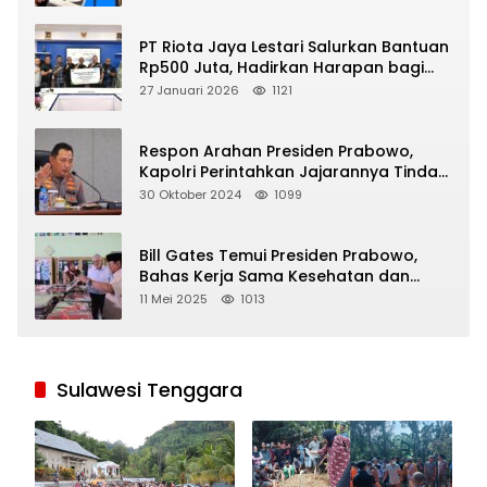
PT Riota Jaya Lestari Salurkan Bantuan
Rp500 Juta, Hadirkan Harapan bagi
Korban Bencana di Sumatera
27 Januari 2026
1121
Respon Arahan Presiden Prabowo,
Kapolri Perintahkan Jajarannya Tindak
Tegas Pelaku Judi Online
30 Oktober 2024
1099
Bill Gates Temui Presiden Prabowo,
Bahas Kerja Sama Kesehatan dan
Program Makan Bergizi Gratis
11 Mei 2025
1013
Sulawesi Tenggara