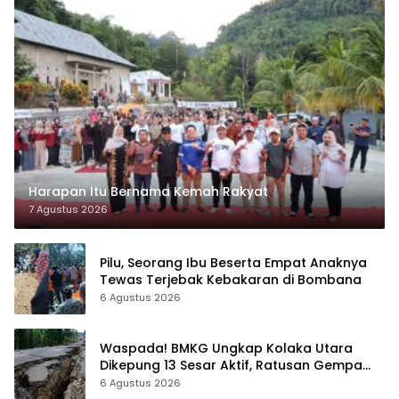
Harapan Itu Bernama Kemah Rakyat
7 Agustus 2026
Pilu, Seorang Ibu Beserta Empat Anaknya
Tewas Terjebak Kebakaran di Bombana
6 Agustus 2026
Waspada! BMKG Ungkap Kolaka Utara
Dikepung 13 Sesar Aktif, Ratusan Gempa
Sudah Terekam
6 Agustus 2026