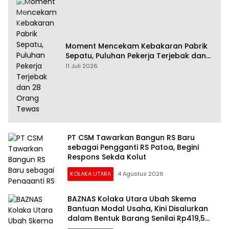
Moment Mencekam Kebakaran Pabrik
Sepatu, Puluhan Pekerja Terjebak dan
28 Orang Tewas
11 Juli 2026
PT CSM Tawarkan Bangun RS Baru
sebagai Pengganti RS Patoa, Begini
Respons Sekda Kolut
KOLAKA UTARA
4 Agustus 2026
BAZNAS Kolaka Utara Ubah Skema
Bantuan Modal Usaha, Kini Disalurkan
dalam Bentuk Barang Senilai Rp419,5
Juta