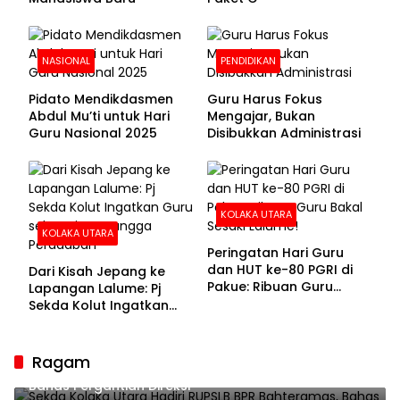
NASIONAL
PENDIDIKAN
Pidato Mendikdasmen
Guru Harus Fokus
Abdul Mu’ti untuk Hari
Mengajar, Bukan
Guru Nasional 2025
Disibukkan Administrasi
KOLAKA UTARA
KOLAKA UTARA
Peringatan Hari Guru
dan HUT ke-80 PGRI di
Dari Kisah Jepang ke
Pakue: Ribuan Guru
Lapangan Lalume: Pj
Bakal Sesaki Lalume!
Sekda Kolut Ingatkan
Guru sebagai
Penyangga Peradaban
Ragam
Sekda Kolaka Utara Hadiri RUPSLB BPR Bahteramas,
Bahas Pergantian Direksi