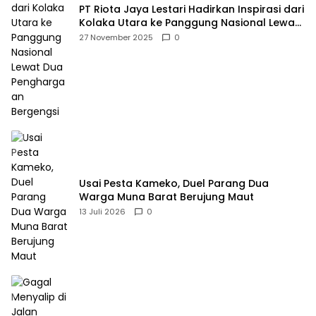
PT Riota Jaya Lestari Hadirkan Inspirasi dari
Kolaka Utara ke Panggung Nasional Lewat
Dua Penghargaan Bergengsi
27 November 2025
0
Usai Pesta Kameko, Duel Parang Dua
Warga Muna Barat Berujung Maut
13 Juli 2026
0