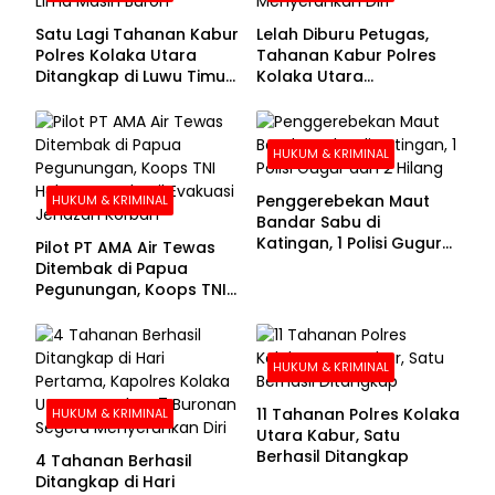
Satu Lagi Tahanan Kabur
Lelah Diburu Petugas,
Polres Kolaka Utara
Tahanan Kabur Polres
Ditangkap di Luwu Timur,
Kolaka Utara
Lima Masih Buron
Menyerahkan Diri
HUKUM & KRIMINAL
Penggerebekan Maut
HUKUM & KRIMINAL
Bandar Sabu di
Katingan, 1 Polisi Gugur
Pilot PT AMA Air Tewas
dan 2 Hilang
Ditembak di Papua
Pegunungan, Koops TNI
Habema Berhasil
Evakuasi Jenazah
Korban
HUKUM & KRIMINAL
11 Tahanan Polres Kolaka
HUKUM & KRIMINAL
Utara Kabur, Satu
Berhasil Ditangkap
4 Tahanan Berhasil
Ditangkap di Hari