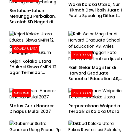
Wakili Kolaka Utara, Nur
Hikmah Dewi Raih Juara I
Bertahun-tahun
Public Speaking Ditlantas
Menunggu Perbaikan,
Polda Sultra pada
Sekolah SD Negeri di
Puncak Hari
Kolaka Utara Masih
Bhayangkara ke-80
Beralas Tanah dan
Dinding Bolong-bolong
KOLAKA UTARA
PENDIDIKAN
Kejari Kolaka Utara
Edukasi Siswa SMPN 12
Raih Gelar Magister di
agar Terhindar
Harvard Graduate
Pelanggaran Hukum
School of Education AS,
Anies Baswedan Unggah
Foto Putrinya Perlihatkan
NASIONAL
PENDIDIKAN
Ijazah
Status Guru Honorer
Perpustakaan Woipedia
Dihapus Mulai 2027
Terbaik di Kolaka Utara