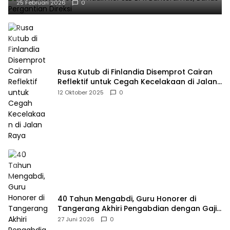
25 Februari 2026
0
Rusa Kutub di Finlandia Disemprot Cairan
Reflektif untuk Cegah Kecelakaan di Jalan
Raya
12 Oktober 2025
0
40 Tahun Mengabdi, Guru Honorer di
Tangerang Akhiri Pengabdian dengan Gaji
Rp414 Ribu
27 Juni 2026
0