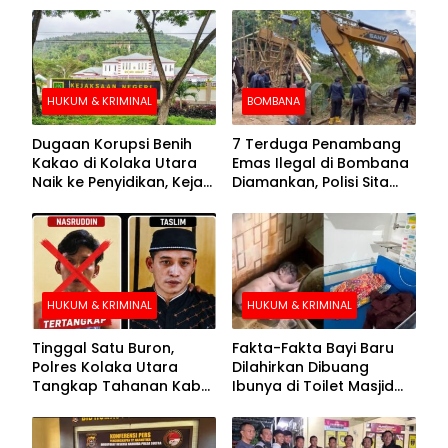
HUKUM & KRIMINAL
BOMBANA
Dugaan Korupsi Benih
7 Terduga Penambang
Kakao di Kolaka Utara
Emas Ilegal di Bombana
Naik ke Penyidikan, Kejari
Diamankan, Polisi Sita
Periksa Sejumlah Pihak
Mesin Dompeng hingga
Crusher
HUKUM & KRIMINAL
HUKUM & KRIMINAL
Tinggal Satu Buron,
Fakta-Fakta Bayi Baru
Polres Kolaka Utara
Dilahirkan Dibuang
Tangkap Tahanan Kabur
Ibunya di Toilet Masjid
ke-10 di Hari ke-21
Kolaka Utara
Pengejaran