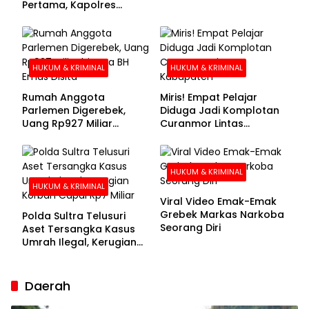
Pertama, Kapolres
Kolaka Utara Sarankan 7
Buronan Segera
Menyerahkan Diri
HUKUM & KRIMINAL
HUKUM & KRIMINAL
Rumah Anggota
Miris! Empat Pelajar
Parlemen Digerebek,
Diduga Jadi Komplotan
Uang Rp927 Miliar
Curanmor Lintas
hingga BH Emas Disita
Kabupaten
HUKUM & KRIMINAL
HUKUM & KRIMINAL
Viral Video Emak-Emak
Grebek Markas Narkoba
Polda Sultra Telusuri
Seorang Diri
Aset Tersangka Kasus
Umrah Ilegal, Kerugian
Korban Capai Rp7 Miliar
Daerah