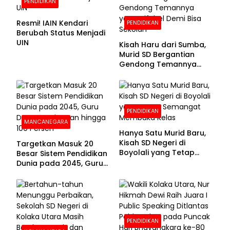
PENDIDIKAN
Resmi! IAIN Kendari
PENDIDIKAN
Berubah Status Menjadi
UIN
Kisah Haru dari Sumba,
Murid SD Bergantian
Gendong Temannya
yang Difabel Demi Bisa
Sekolah
PENDIDIKAN
MANCANEGARA
Hanya Satu Murid Baru,
Kisah SD Negeri di
Targetkan Masuk 20
Boyolali yang Tetap
Besar Sistem Pendidikan
Semangat Membuka
Dunia pada 2045, Guru
Kelas
Dapat Tunjangan hingga
100 Persen
PENDIDIKAN