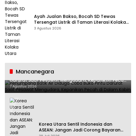
Ayah Jualan Bakso, Bocah SD Tewas
Tersengat Listrik di Taman Literasi Kolaka
Utara
3 Agustus 2026
Mancanegara
Penumpang Batik Air Diduga Coba Buka Pintu
Darurat Saat Pesawat Mengudara, Kepanikan Pecah
di Dalam Kabin
7 Agustus 2026
Korea Utara Sentil Indonesia dan
ASEAN: Jangan Jadi Corong Bayaran
Amerika Serikat