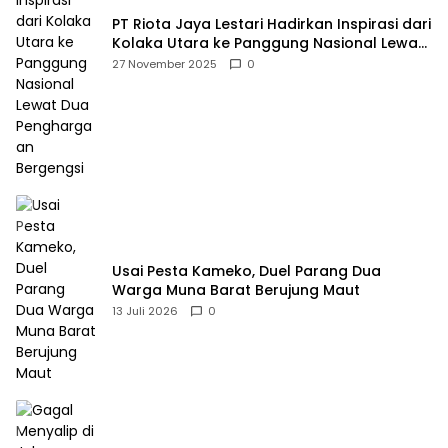
PT Riota Jaya Lestari Hadirkan Inspirasi dari
Kolaka Utara ke Panggung Nasional Lewat
Dua Penghargaan Bergengsi
27 November 2025
0
Usai Pesta Kameko, Duel Parang Dua
Warga Muna Barat Berujung Maut
13 Juli 2026
0