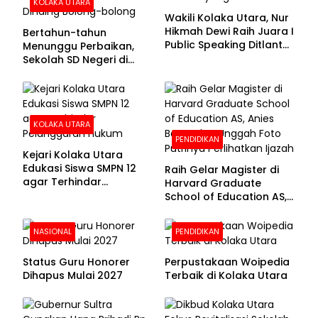
KOLAKA UTARA
Wakili Kolaka Utara, Nur
Hikmah Dewi Raih Juara I
Bertahun-tahun
Public Speaking Ditlantas
Menunggu Perbaikan,
Polda Sultra pada
Sekolah SD Negeri di
Puncak Hari
Kolaka Utara Masih
Bhayangkara ke-80
Beralas Tanah dan
Dinding Bolong-bolong
KOLAKA UTARA
PENDIDIKAN
Kejari Kolaka Utara
Edukasi Siswa SMPN 12
Raih Gelar Magister di
agar Terhindar
Harvard Graduate
Pelanggaran Hukum
School of Education AS,
Anies Baswedan Unggah
Foto Putrinya Perlihatkan
NASIONAL
PENDIDIKAN
Ijazah
Status Guru Honorer
Perpustakaan Woipedia
Dihapus Mulai 2027
Terbaik di Kolaka Utara