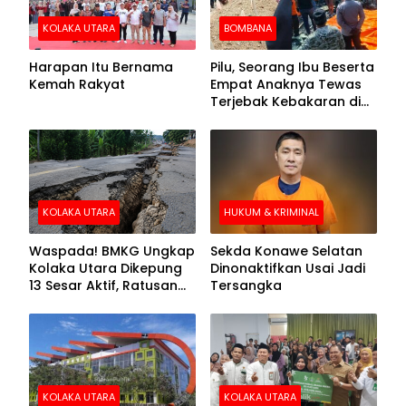
KOLAKA UTARA
BOMBANA
Harapan Itu Bernama
Pilu, Seorang Ibu Beserta
Kemah Rakyat
Empat Anaknya Tewas
Terjebak Kebakaran di
Bombana
KOLAKA UTARA
HUKUM & KRIMINAL
Waspada! BMKG Ungkap
Sekda Konawe Selatan
Kolaka Utara Dikepung
Dinonaktifkan Usai Jadi
13 Sesar Aktif, Ratusan
Tersangka
Gempa Sudah Terekam
KOLAKA UTARA
KOLAKA UTARA