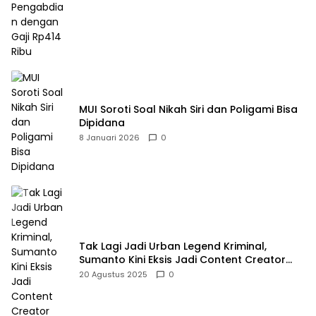
MUI Soroti Soal Nikah Siri dan Poligami Bisa
Dipidana
8 Januari 2026
0
Tak Lagi Jadi Urban Legend Kriminal,
Sumanto Kini Eksis Jadi Content Creator
Mukbang
20 Agustus 2025
0