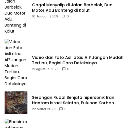
Gagal Menyalip di Jalan Berbelok, Dua
Motor Adu Banteng di Kolut
10 Januari 2026
0
Video dan Foto Asli atau AI? Jangan Mudah
Tertipu, Begini Cara Deteksinya
21 Agustus 2025
0
Serangan Rudal Senjata hipersonik Iran
Hantam Israel Selatan, Puluhan Korban
Dilaporkan Meninggal dan Ratusan Terluka
22 Maret 2026
0