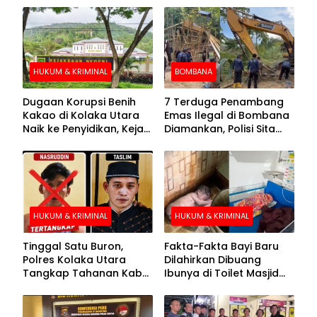
HUKUM & KRIMINAL
BOMBANA
Dugaan Korupsi Benih
7 Terduga Penambang
Kakao di Kolaka Utara
Emas Ilegal di Bombana
Naik ke Penyidikan, Kejari
Diamankan, Polisi Sita
Periksa Sejumlah Pihak
Mesin Dompeng hingga
Crusher
HUKUM & KRIMINAL
HUKUM & KRIMINAL
Tinggal Satu Buron,
Fakta-Fakta Bayi Baru
Polres Kolaka Utara
Dilahirkan Dibuang
Tangkap Tahanan Kabur
Ibunya di Toilet Masjid
ke-10 di Hari ke-21
Kolaka Utara
Pengejaran