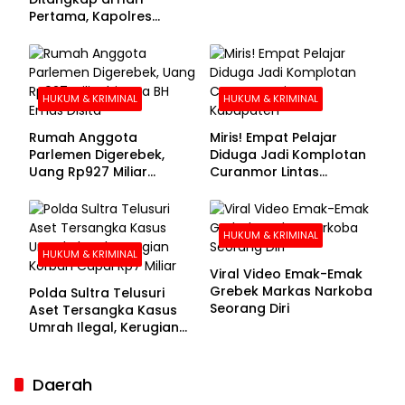
Pertama, Kapolres
Kolaka Utara Sarankan 7
Buronan Segera
Menyerahkan Diri
HUKUM & KRIMINAL
HUKUM & KRIMINAL
Rumah Anggota
Miris! Empat Pelajar
Parlemen Digerebek,
Diduga Jadi Komplotan
Uang Rp927 Miliar
Curanmor Lintas
hingga BH Emas Disita
Kabupaten
HUKUM & KRIMINAL
HUKUM & KRIMINAL
Viral Video Emak-Emak
Grebek Markas Narkoba
Polda Sultra Telusuri
Seorang Diri
Aset Tersangka Kasus
Umrah Ilegal, Kerugian
Korban Capai Rp7 Miliar
Daerah