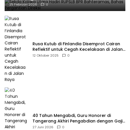
25 Februari 2026
0
Rusa Kutub di Finlandia Disemprot Cairan
Reflektif untuk Cegah Kecelakaan di Jalan
Raya
12 Oktober 2025
0
40 Tahun Mengabdi, Guru Honorer di
Tangerang Akhiri Pengabdian dengan Gaji
Rp414 Ribu
27 Juni 2026
0