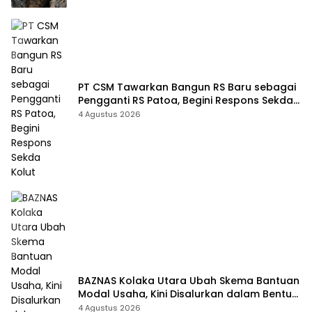
PT CSM Tawarkan Bangun RS Baru sebagai
Pengganti RS Patoa, Begini Respons Sekda
Kolut
4 Agustus 2026
BAZNAS Kolaka Utara Ubah Skema Bantuan
Modal Usaha, Kini Disalurkan dalam Bentuk
Barang Senilai Rp419,5 Juta
4 Agustus 2026