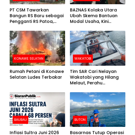
PT CSM Tawarkan
BAZNAS Kolaka Utara
Bangun RS Baru sebagai
Ubah Skema Bantuan
Pengganti RS Patoa,
Modal Usaha, Kini
Begini Respons Sekda
Disalurkan dalam Bentuk
Kolut
Barang Senilai Rp419,5
Juta
KONAWE SELATAN
WAKATOBI
Rumah Petani di Konawe
Tim SAR Cari Nelayan
Selatan Ludes Terbakar
Wakatobi yang Hilang
Melaut, Perahu
Ditemukan Mengapung
Kemasukan Air
BAUBAU
BUTON
Inflasi Sultra Juni 2026
Basarnas Tutup Operasi