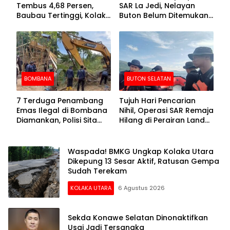
Tembus 4,68 Persen,
SAR La Jedi, Nelayan
Baubau Tertinggi, Kolaka
Buton Belum Ditemukan
Posisi Kedua
Setelah Sepekan Dicari
BOMBANA
BUTON SELATAN
7 Terduga Penambang
Tujuh Hari Pencarian
Emas Ilegal di Bombana
Nihil, Operasi SAR Remaja
Diamankan, Polisi Sita
Hilang di Perairan Lande
Mesin Dompeng hingga
Buton Selatan Dihentikan
Crusher
Waspada! BMKG Ungkap Kolaka Utara
Dikepung 13 Sesar Aktif, Ratusan Gempa
Sudah Terekam
KOLAKA UTARA
6 Agustus 2026
Sekda Konawe Selatan Dinonaktifkan
Usai Jadi Tersangka