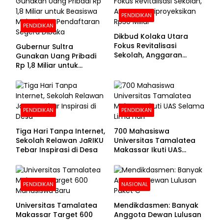
PENDIDIKAN
PENDIDIKAN
Dikbud Kolaka Utara
Fokus Revitalisasi
Gubernur Sultra
Sekolah, Anggaran
Gunakan Uang Pribadi
Diproyeksikan Rp30
Rp 1,8 Miliar untuk
Miliar
Beasiswa Mahasiswa,
Pendaftaran Segera
Dibuka
PENDIDIKAN
PENDIDIKAN
Tiga Hari Tanpa Internet,
700 Mahasiswa
Sekolah Relawan JaRIKU
Universitas Tamalatea
Tebar Inspirasi di Desa
Makassar Ikuti UAS
Selama Lima Hari
PENDIDIKAN
NASIONAL
Universitas Tamalatea
Mendikdasmen: Banyak
Makassar Target 600
Anggota Dewan Lulusan