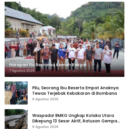
Harapan Itu Bernama Kemah Rakyat
7 Agustus 2026
Pilu, Seorang Ibu Beserta Empat Anaknya
Tewas Terjebak Kebakaran di Bombana
6 Agustus 2026
Waspada! BMKG Ungkap Kolaka Utara
Dikepung 13 Sesar Aktif, Ratusan Gempa
Sudah Terekam
6 Agustus 2026