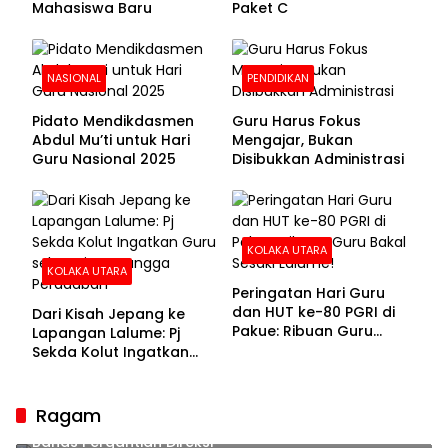
Mahasiswa Baru
Paket C
NASIONAL
PENDIDIKAN
Pidato Mendikdasmen
Guru Harus Fokus
Abdul Mu’ti untuk Hari
Mengajar, Bukan
Guru Nasional 2025
Disibukkan Administrasi
KOLAKA UTARA
KOLAKA UTARA
Peringatan Hari Guru
dan HUT ke-80 PGRI di
Dari Kisah Jepang ke
Pakue: Ribuan Guru
Lapangan Lalume: Pj
Bakal Sesaki Lalume!
Sekda Kolut Ingatkan
Guru sebagai
Penyangga Peradaban
Ragam
Sekda Kolaka Utara Hadiri RUPSLB BPR Bahteramas,
Bahas Pergantian Direksi