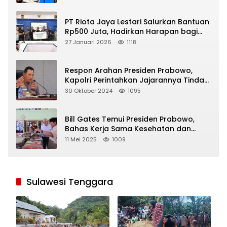
PT Riota Jaya Lestari Salurkan Bantuan
Rp500 Juta, Hadirkan Harapan bagi
Korban Bencana di Sumatera
27 Januari 2026
1118
Respon Arahan Presiden Prabowo,
Kapolri Perintahkan Jajarannya Tindak
Tegas Pelaku Judi Online
30 Oktober 2024
1095
Bill Gates Temui Presiden Prabowo,
Bahas Kerja Sama Kesehatan dan
Program Makan Bergizi Gratis
11 Mei 2025
1009
Sulawesi Tenggara