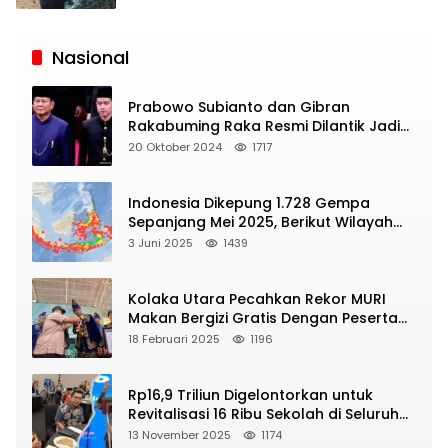
Siaran
Publik
Nasional
Prabowo Subianto dan Gibran
Rakabuming Raka Resmi Dilantik Jadi
Presiden dan Wapres RI
20 Oktober 2024
1717
Indonesia Dikepung 1.728 Gempa
Sepanjang Mei 2025, Berikut Wilayah
Yang Intens Diguncang!
3 Juni 2025
1439
Kolaka Utara Pecahkan Rekor MURI
Makan Bergizi Gratis Dengan Peserta
Terbanyak
18 Februari 2025
1196
Rp16,9 Triliun Digelontorkan untuk
Revitalisasi 16 Ribu Sekolah di Seluruh
Indonesia
13 November 2025
1174