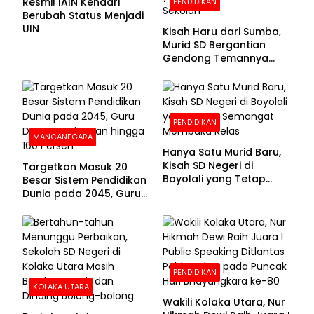
Resmi! IAIN Kendari
PENDIDIKAN
Berubah Status Menjadi
UIN
Kisah Haru dari Sumba,
Murid SD Bergantian
Gendong Temannya
yang Difabel Demi Bisa
Sekolah
PENDIDIKAN
MANCANEGARA
Hanya Satu Murid Baru,
Kisah SD Negeri di
Targetkan Masuk 20
Boyolali yang Tetap
Besar Sistem Pendidikan
Semangat Membuka
Dunia pada 2045, Guru
Kelas
Dapat Tunjangan hingga
100 Persen
PENDIDIKAN
KOLAKA UTARA
Wakili Kolaka Utara, Nur