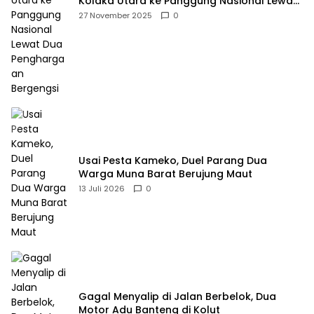
Kolaka Utara ke Panggung Nasional Lewat
Dua Penghargaan Bergengsi
27 November 2025
0
Usai Pesta Kameko, Duel Parang Dua
Warga Muna Barat Berujung Maut
13 Juli 2026
0
Gagal Menyalip di Jalan Berbelok, Dua
Motor Adu Banteng di Kolut