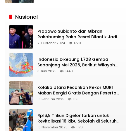
Siaran
Publik
Nasional
Prabowo Subianto dan Gibran
Rakabuming Raka Resmi Dilantik Jadi
Presiden dan Wapres RI
20 Oktober 2024
1720
Indonesia Dikepung 1.728 Gempa
Sepanjang Mei 2025, Berikut Wilayah
Yang Intens Diguncang!
3 Juni 2025
1440
Kolaka Utara Pecahkan Rekor MURI
Makan Bergizi Gratis Dengan Peserta
Terbanyak
18 Februari 2025
1198
Rp16,9 Triliun Digelontorkan untuk
Revitalisasi 16 Ribu Sekolah di Seluruh
Indonesia
13 November 2025
1176