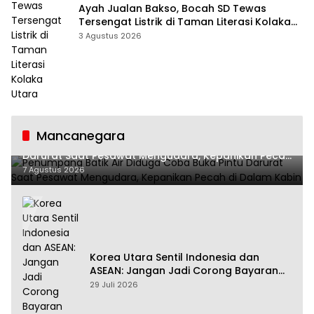
Ayah Jualan Bakso, Bocah SD Tewas
Tersengat Listrik di Taman Literasi Kolaka
Utara
3 Agustus 2026
Mancanegara
Penumpang Batik Air Diduga Coba Buka Pintu
Darurat Saat Pesawat Mengudara, Kepanikan Pecah
di Dalam Kabin
7 Agustus 2026
Korea Utara Sentil Indonesia dan
ASEAN: Jangan Jadi Corong Bayaran
Amerika Serikat
29 Juli 2026