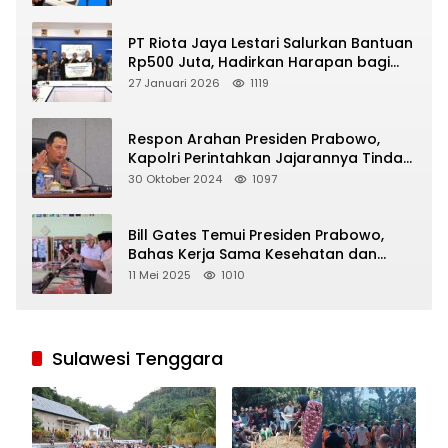
PT Riota Jaya Lestari Salurkan Bantuan
Rp500 Juta, Hadirkan Harapan bagi
Korban Bencana di Sumatera
27 Januari 2026
1119
Respon Arahan Presiden Prabowo,
Kapolri Perintahkan Jajarannya Tindak
Tegas Pelaku Judi Online
30 Oktober 2024
1097
Bill Gates Temui Presiden Prabowo,
Bahas Kerja Sama Kesehatan dan
Program Makan Bergizi Gratis
11 Mei 2025
1010
Sulawesi Tenggara