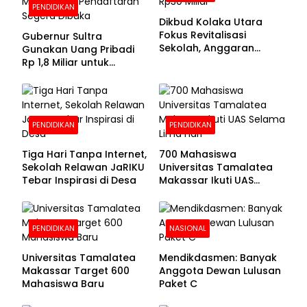
PENDIDIKAN
Dikbud Kolaka Utara
Fokus Revitalisasi
Gubernur Sultra
Sekolah, Anggaran
Gunakan Uang Pribadi
Diproyeksikan Rp30
Rp 1,8 Miliar untuk
Miliar
Beasiswa Mahasiswa,
Pendaftaran Segera
Dibuka
PENDIDIKAN
PENDIDIKAN
Tiga Hari Tanpa Internet,
700 Mahasiswa
Sekolah Relawan JaRIKU
Universitas Tamalatea
Tebar Inspirasi di Desa
Makassar Ikuti UAS
Selama Lima Hari
PENDIDIKAN
NASIONAL
Universitas Tamalatea
Mendikdasmen: Banyak
Makassar Target 600
Anggota Dewan Lulusan
Mahasiswa Baru
Paket C