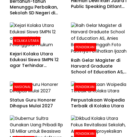
Hikmah Dewi Raih Juara I
Bertahun-tahun
Public Speaking Ditlantas
Menunggu Perbaikan,
Polda Sultra pada
Sekolah SD Negeri di
Puncak Hari
Kolaka Utara Masih
Bhayangkara ke-80
Beralas Tanah dan
Dinding Bolong-bolong
KOLAKA UTARA
PENDIDIKAN
Kejari Kolaka Utara
Edukasi Siswa SMPN 12
Raih Gelar Magister di
agar Terhindar
Harvard Graduate
Pelanggaran Hukum
School of Education AS,
Anies Baswedan Unggah
Foto Putrinya Perlihatkan
NASIONAL
PENDIDIKAN
Ijazah
Status Guru Honorer
Perpustakaan Woipedia
Dihapus Mulai 2027
Terbaik di Kolaka Utara
PENDIDIKAN