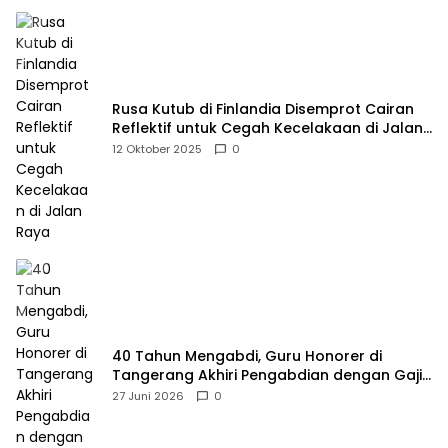
Rusa Kutub di Finlandia Disemprot Cairan
Reflektif untuk Cegah Kecelakaan di Jalan
Raya
12 Oktober 2025
0
40 Tahun Mengabdi, Guru Honorer di
Tangerang Akhiri Pengabdian dengan Gaji
Rp414 Ribu
27 Juni 2026
0