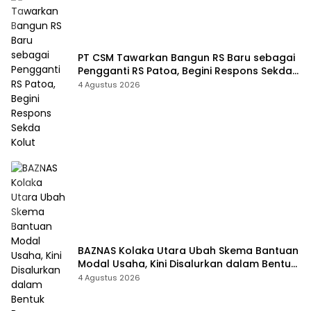
PT CSM Tawarkan Bangun RS Baru sebagai
Pengganti RS Patoa, Begini Respons Sekda
Kolut
4 Agustus 2026
BAZNAS Kolaka Utara Ubah Skema Bantuan
Modal Usaha, Kini Disalurkan dalam Bentuk
Barang Senilai Rp419,5 Juta
4 Agustus 2026