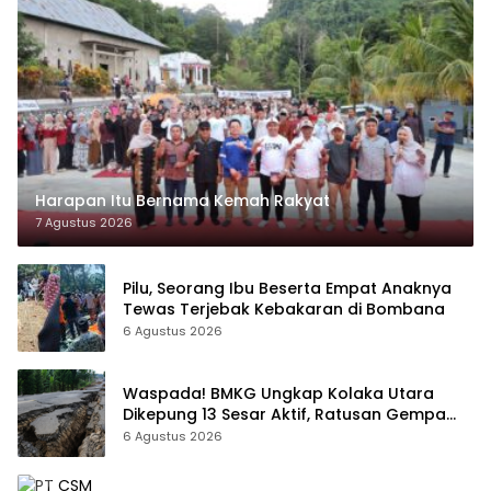
Harapan Itu Bernama Kemah Rakyat
7 Agustus 2026
Pilu, Seorang Ibu Beserta Empat Anaknya
Tewas Terjebak Kebakaran di Bombana
6 Agustus 2026
Waspada! BMKG Ungkap Kolaka Utara
Dikepung 13 Sesar Aktif, Ratusan Gempa
Sudah Terekam
6 Agustus 2026