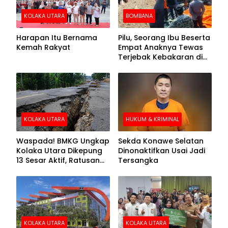
KOLAKA UTARA
BOMBANA
Harapan Itu Bernama
Pilu, Seorang Ibu Beserta
Kemah Rakyat
Empat Anaknya Tewas
Terjebak Kebakaran di
Bombana
KOLAKA UTARA
HUKUM & KRIMINAL
Waspada! BMKG Ungkap
Sekda Konawe Selatan
Kolaka Utara Dikepung
Dinonaktifkan Usai Jadi
13 Sesar Aktif, Ratusan
Tersangka
Gempa Sudah Terekam
KOLAKA UTARA
KOLAKA UTARA