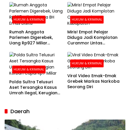
Buronan Segera
Menyerahkan Diri
HUKUM & KRIMINAL
HUKUM & KRIMINAL
Rumah Anggota
Miris! Empat Pelajar
Parlemen Digerebek,
Diduga Jadi Komplotan
Uang Rp927 Miliar
Curanmor Lintas
hingga BH Emas Disita
Kabupaten
HUKUM & KRIMINAL
HUKUM & KRIMINAL
Viral Video Emak-Emak
Grebek Markas Narkoba
Polda Sultra Telusuri
Seorang Diri
Aset Tersangka Kasus
Umrah Ilegal, Kerugian
Korban Capai Rp7 Miliar
Daerah