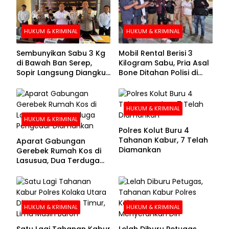
HUKUM & KRIMINAL
HUKUM & KRIMINAL
Sembunyikan Sabu 3 Kg
Mobil Rental Berisi 3
di Bawah Ban Serep,
Kilogram Sabu, Pria Asal
Sopir Langsung Diangkut
Bone Ditahan Polisi di
Polisi
Kolaka
HUKUM & KRIMINAL
HUKUM & KRIMINAL
Polres Kolut Buru 4
Tahanan Kabur, 7 Telah
Aparat Gabungan
Diamankan
Gerebek Rumah Kos di
Lasusua, Dua Terduga
Pengedar Diamankan
HUKUM & KRIMINAL
HUKUM & KRIMINAL
Satu Lagi Tahanan Kabur
Lelah Diburu Petugas,