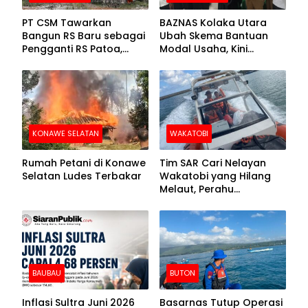
PT CSM Tawarkan
BAZNAS Kolaka Utara
Bangun RS Baru sebagai
Ubah Skema Bantuan
Pengganti RS Patoa,
Modal Usaha, Kini
Begini Respons Sekda
Disalurkan dalam Bentuk
Kolut
Barang Senilai Rp419,5
Juta
KONAWE SELATAN
WAKATOBI
Rumah Petani di Konawe
Tim SAR Cari Nelayan
Selatan Ludes Terbakar
Wakatobi yang Hilang
Melaut, Perahu
Ditemukan Mengapung
Kemasukan Air
BAUBAU
BUTON
Inflasi Sultra Juni 2026
Basarnas Tutup Operasi