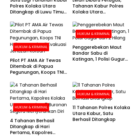
Polres Kolaka Utara
Tahanan Kabur Polres
Ditangkap di Luwu Timur,
Kolaka Utara
Lima Masih Buron
Menyerahkan Diri
HUKUM & KRIMINAL
Penggerebekan Maut
HUKUM & KRIMINAL
Bandar Sabu di
Katingan, 1 Polisi Gugur
Pilot PT AMA Air Tewas
dan 2 Hilang
Ditembak di Papua
Pegunungan, Koops TNI
Habema Berhasil
Evakuasi Jenazah
Korban
HUKUM & KRIMINAL
11 Tahanan Polres Kolaka
HUKUM & KRIMINAL
Utara Kabur, Satu
Berhasil Ditangkap
4 Tahanan Berhasil
Ditangkap di Hari
Pertama, Kapolres
Kolaka Utara Sarankan 7