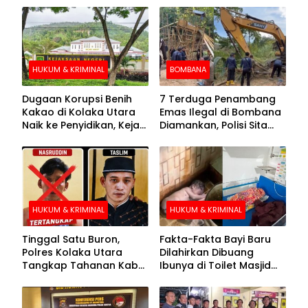
HUKUM & KRIMINAL
BOMBANA
Dugaan Korupsi Benih
7 Terduga Penambang
Kakao di Kolaka Utara
Emas Ilegal di Bombana
Naik ke Penyidikan, Kejari
Diamankan, Polisi Sita
Periksa Sejumlah Pihak
Mesin Dompeng hingga
Crusher
HUKUM & KRIMINAL
HUKUM & KRIMINAL
Tinggal Satu Buron,
Fakta-Fakta Bayi Baru
Polres Kolaka Utara
Dilahirkan Dibuang
Tangkap Tahanan Kabur
Ibunya di Toilet Masjid
ke-10 di Hari ke-21
Kolaka Utara
Pengejaran