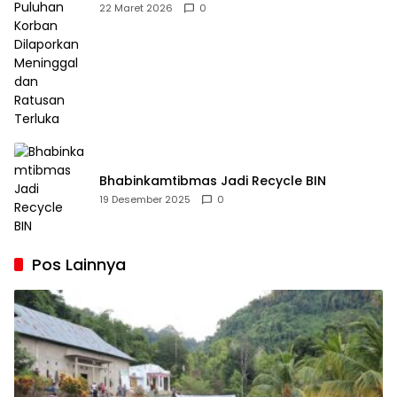
Dilaporkan Meninggal dan Ratusan Terluka
22 Maret 2026
0
Bhabinkamtibmas Jadi Recycle BIN
19 Desember 2025
0
Pos Lainnya