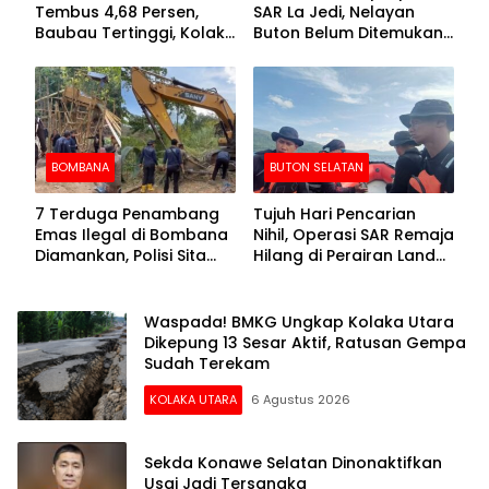
Tembus 4,68 Persen,
SAR La Jedi, Nelayan
Baubau Tertinggi, Kolaka
Buton Belum Ditemukan
Posisi Kedua
Setelah Sepekan Dicari
BOMBANA
BUTON SELATAN
7 Terduga Penambang
Tujuh Hari Pencarian
Emas Ilegal di Bombana
Nihil, Operasi SAR Remaja
Diamankan, Polisi Sita
Hilang di Perairan Lande
Mesin Dompeng hingga
Buton Selatan Dihentikan
Crusher
Waspada! BMKG Ungkap Kolaka Utara
Dikepung 13 Sesar Aktif, Ratusan Gempa
Sudah Terekam
KOLAKA UTARA
6 Agustus 2026
Sekda Konawe Selatan Dinonaktifkan
Usai Jadi Tersangka