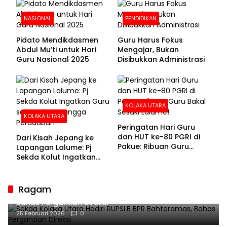
NASIONAL
PENDIDIKAN
Pidato Mendikdasmen
Guru Harus Fokus
Abdul Mu’ti untuk Hari
Mengajar, Bukan
Guru Nasional 2025
Disibukkan Administrasi
KOLAKA UTARA
KOLAKA UTARA
Peringatan Hari Guru
dan HUT ke-80 PGRI di
Dari Kisah Jepang ke
Pakue: Ribuan Guru
Lapangan Lalume: Pj
Bakal Sesaki Lalume!
Sekda Kolut Ingatkan
Guru sebagai
Penyangga Peradaban
Ragam
Sekda Kolaka Utara Hadiri RUPSLB BPR Bahteramas,
Bahas Pergantian Direksi
25 Februari 2026
0