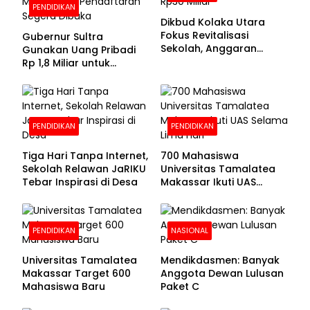
PENDIDIKAN
Dikbud Kolaka Utara
Fokus Revitalisasi
Gubernur Sultra
Sekolah, Anggaran
Gunakan Uang Pribadi
Diproyeksikan Rp30
Rp 1,8 Miliar untuk
Miliar
Beasiswa Mahasiswa,
Pendaftaran Segera
Dibuka
PENDIDIKAN
PENDIDIKAN
Tiga Hari Tanpa Internet,
700 Mahasiswa
Sekolah Relawan JaRIKU
Universitas Tamalatea
Tebar Inspirasi di Desa
Makassar Ikuti UAS
Selama Lima Hari
PENDIDIKAN
NASIONAL
Universitas Tamalatea
Mendikdasmen: Banyak
Makassar Target 600
Anggota Dewan Lulusan
Mahasiswa Baru
Paket C