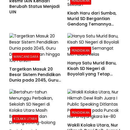
Resmi! IAIN Kendari
PENDIDIKAN
Berubah Status Menjadi
UIN
Kisah Haru dari Sumba,
Murid SD Bergantian
Gendong Temannya
yang Difabel Demi Bisa
Sekolah
PENDIDIKAN
MANCANEGARA
Hanya Satu Murid Baru,
Kisah SD Negeri di
Targetkan Masuk 20
Boyolali yang Tetap
Besar Sistem Pendidikan
Semangat Membuka
Dunia pada 2045, Guru
Kelas
Dapat Tunjangan hingga
100 Persen
PENDIDIKAN
KOLAKA UTARA
Wakili Kolaka Utara, Nur