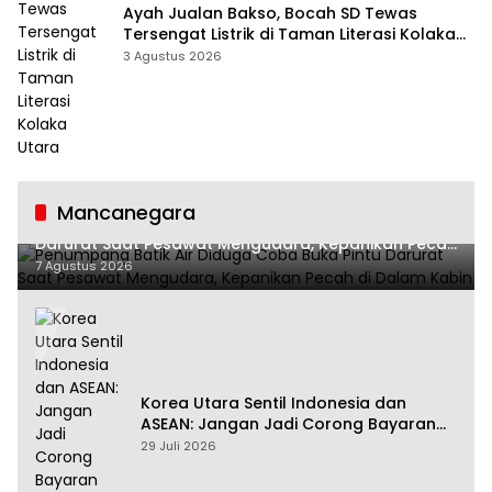
Ayah Jualan Bakso, Bocah SD Tewas
Tersengat Listrik di Taman Literasi Kolaka
Utara
3 Agustus 2026
Mancanegara
Penumpang Batik Air Diduga Coba Buka Pintu
Darurat Saat Pesawat Mengudara, Kepanikan Pecah
di Dalam Kabin
7 Agustus 2026
Korea Utara Sentil Indonesia dan
ASEAN: Jangan Jadi Corong Bayaran
Amerika Serikat
29 Juli 2026