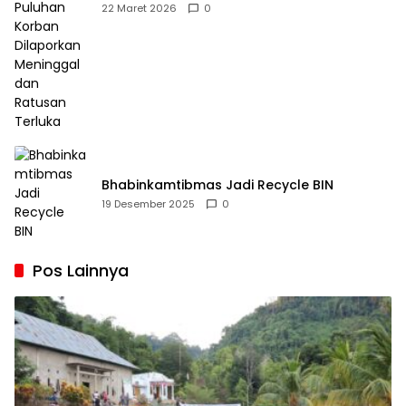
Dilaporkan Meninggal dan Ratusan Terluka
22 Maret 2026
0
Bhabinkamtibmas Jadi Recycle BIN
19 Desember 2025
0
Pos Lainnya