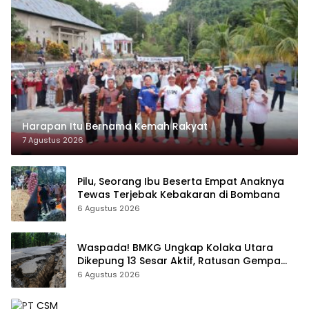
Harapan Itu Bernama Kemah Rakyat
7 Agustus 2026
Pilu, Seorang Ibu Beserta Empat Anaknya
Tewas Terjebak Kebakaran di Bombana
6 Agustus 2026
Waspada! BMKG Ungkap Kolaka Utara
Dikepung 13 Sesar Aktif, Ratusan Gempa
Sudah Terekam
6 Agustus 2026