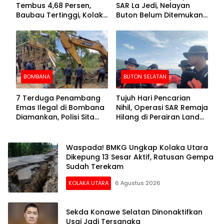
Tembus 4,68 Persen,
SAR La Jedi, Nelayan
Baubau Tertinggi, Kolaka
Buton Belum Ditemukan
Posisi Kedua
Setelah Sepekan Dicari
BOMBANA
BUTON SELATAN
7 Terduga Penambang
Tujuh Hari Pencarian
Emas Ilegal di Bombana
Nihil, Operasi SAR Remaja
Diamankan, Polisi Sita
Hilang di Perairan Lande
Mesin Dompeng hingga
Buton Selatan Dihentikan
Crusher
Waspada! BMKG Ungkap Kolaka Utara
Dikepung 13 Sesar Aktif, Ratusan Gempa
Sudah Terekam
KOLAKA UTARA
6 Agustus 2026
Sekda Konawe Selatan Dinonaktifkan
Usai Jadi Tersangka