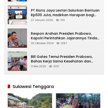
PT Riota Jaya Lestari Salurkan Bantuan
Rp500 Juta, Hadirkan Harapan bagi
Korban Bencana di Sumatera
27 Januari 2026
1119
Respon Arahan Presiden Prabowo,
Kapolri Perintahkan Jajarannya Tindak
Tegas Pelaku Judi Online
30 Oktober 2024
1097
Bill Gates Temui Presiden Prabowo,
Bahas Kerja Sama Kesehatan dan
Program Makan Bergizi Gratis
11 Mei 2025
1013
Sulawesi Tenggara