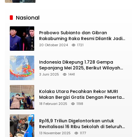
Siaran
Publik
Nasional
Prabowo Subianto dan Gibran
Rakabuming Raka Resmi Dilantik Jadi
Presiden dan Wapres RI
20 Oktober 2024
1721
Indonesia Dikepung 1.728 Gempa
Sepanjang Mei 2025, Berikut Wilayah
Yang Intens Diguncang!
3 Juni 2025
1441
Kolaka Utara Pecahkan Rekor MURI
Makan Bergizi Gratis Dengan Peserta
Terbanyak
18 Februari 2025
1198
Rp16,9 Triliun Digelontorkan untuk
Revitalisasi 16 Ribu Sekolah di Seluruh
Indonesia
13 November 2025
1177