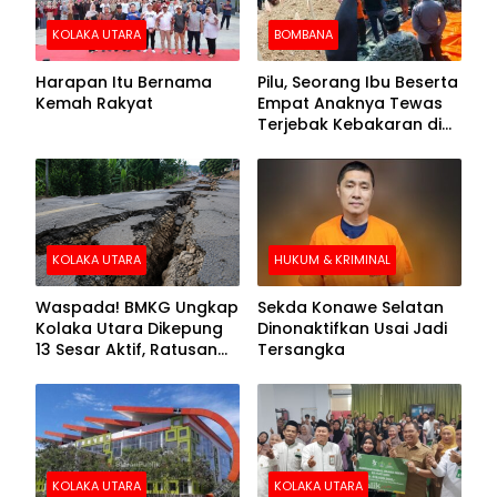
KOLAKA UTARA
BOMBANA
Harapan Itu Bernama
Pilu, Seorang Ibu Beserta
Kemah Rakyat
Empat Anaknya Tewas
Terjebak Kebakaran di
Bombana
KOLAKA UTARA
HUKUM & KRIMINAL
Waspada! BMKG Ungkap
Sekda Konawe Selatan
Kolaka Utara Dikepung
Dinonaktifkan Usai Jadi
13 Sesar Aktif, Ratusan
Tersangka
Gempa Sudah Terekam
KOLAKA UTARA
KOLAKA UTARA