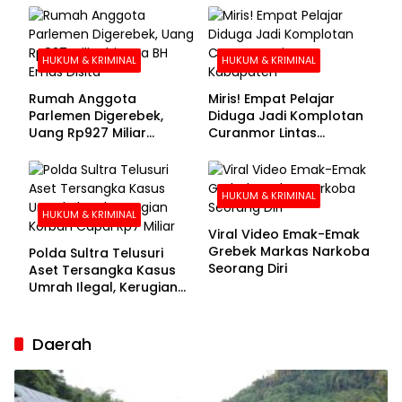
Buronan Segera
Menyerahkan Diri
HUKUM & KRIMINAL
HUKUM & KRIMINAL
Rumah Anggota
Miris! Empat Pelajar
Parlemen Digerebek,
Diduga Jadi Komplotan
Uang Rp927 Miliar
Curanmor Lintas
hingga BH Emas Disita
Kabupaten
HUKUM & KRIMINAL
HUKUM & KRIMINAL
Viral Video Emak-Emak
Grebek Markas Narkoba
Polda Sultra Telusuri
Seorang Diri
Aset Tersangka Kasus
Umrah Ilegal, Kerugian
Korban Capai Rp7 Miliar
Daerah