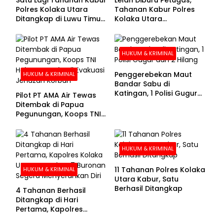
Polres Kolaka Utara
Tahanan Kabur Polres
Ditangkap di Luwu Timur,
Kolaka Utara
Lima Masih Buron
Menyerahkan Diri
HUKUM & KRIMINAL
Penggerebekan Maut
HUKUM & KRIMINAL
Bandar Sabu di
Katingan, 1 Polisi Gugur
Pilot PT AMA Air Tewas
dan 2 Hilang
Ditembak di Papua
Pegunungan, Koops TNI
Habema Berhasil
Evakuasi Jenazah
Korban
HUKUM & KRIMINAL
11 Tahanan Polres Kolaka
HUKUM & KRIMINAL
Utara Kabur, Satu
Berhasil Ditangkap
4 Tahanan Berhasil
Ditangkap di Hari
Pertama, Kapolres
Kolaka Utara Sarankan 7