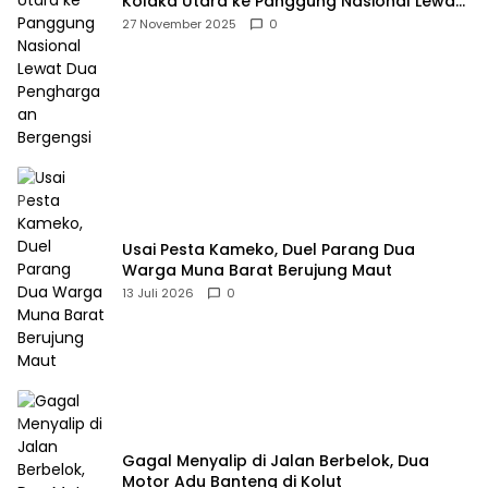
Kolaka Utara ke Panggung Nasional Lewat
Dua Penghargaan Bergengsi
27 November 2025
0
Usai Pesta Kameko, Duel Parang Dua
Warga Muna Barat Berujung Maut
13 Juli 2026
0
Gagal Menyalip di Jalan Berbelok, Dua
Motor Adu Banteng di Kolut