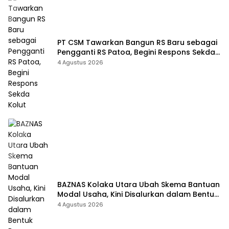
PT CSM Tawarkan Bangun RS Baru sebagai
Pengganti RS Patoa, Begini Respons Sekda
Kolut
4 Agustus 2026
BAZNAS Kolaka Utara Ubah Skema Bantuan
Modal Usaha, Kini Disalurkan dalam Bentuk
Barang Senilai Rp419,5 Juta
4 Agustus 2026