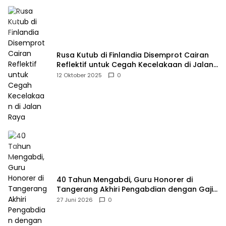
Rusa Kutub di Finlandia Disemprot Cairan
Reflektif untuk Cegah Kecelakaan di Jalan
Raya
12 Oktober 2025
0
40 Tahun Mengabdi, Guru Honorer di
Tangerang Akhiri Pengabdian dengan Gaji
Rp414 Ribu
27 Juni 2026
0