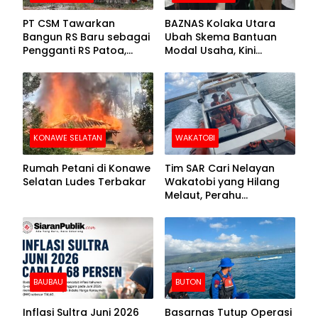
PT CSM Tawarkan
BAZNAS Kolaka Utara
Bangun RS Baru sebagai
Ubah Skema Bantuan
Pengganti RS Patoa,
Modal Usaha, Kini
Begini Respons Sekda
Disalurkan dalam Bentuk
Kolut
Barang Senilai Rp419,5
Juta
KONAWE SELATAN
WAKATOBI
Rumah Petani di Konawe
Tim SAR Cari Nelayan
Selatan Ludes Terbakar
Wakatobi yang Hilang
Melaut, Perahu
Ditemukan Mengapung
Kemasukan Air
BAUBAU
BUTON
Inflasi Sultra Juni 2026
Basarnas Tutup Operasi