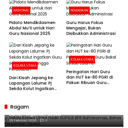
NASIONAL
PENDIDIKAN
Pidato Mendikdasmen
Guru Harus Fokus
Abdul Mu’ti untuk Hari
Mengajar, Bukan
Guru Nasional 2025
Disibukkan Administrasi
KOLAKA UTARA
KOLAKA UTARA
Peringatan Hari Guru
dan HUT ke-80 PGRI di
Dari Kisah Jepang ke
Pakue: Ribuan Guru
Lapangan Lalume: Pj
Bakal Sesaki Lalume!
Sekda Kolut Ingatkan
Guru sebagai
Penyangga Peradaban
Ragam
Sekda Kolaka Utara Hadiri RUPSLB BPR Bahteramas,
Bahas Pergantian Direksi
25 Februari 2026
0