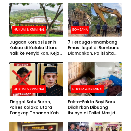
HUKUM & KRIMINAL
BOMBANA
Dugaan Korupsi Benih
7 Terduga Penambang
Kakao di Kolaka Utara
Emas Ilegal di Bombana
Naik ke Penyidikan, Kejari
Diamankan, Polisi Sita
Periksa Sejumlah Pihak
Mesin Dompeng hingga
Crusher
HUKUM & KRIMINAL
HUKUM & KRIMINAL
Tinggal Satu Buron,
Fakta-Fakta Bayi Baru
Polres Kolaka Utara
Dilahirkan Dibuang
Tangkap Tahanan Kabur
Ibunya di Toilet Masjid
ke-10 di Hari ke-21
Kolaka Utara
Pengejaran