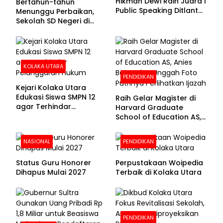
Hikmah Dewi Raih Juara I
Bertahun-tahun
Public Speaking Ditlantas
Menunggu Perbaikan,
Polda Sultra pada
Sekolah SD Negeri di
Puncak Hari
Kolaka Utara Masih
Bhayangkara ke-80
Beralas Tanah dan
Dinding Bolong-bolong
KOLAKA UTARA
PENDIDIKAN
Kejari Kolaka Utara
Edukasi Siswa SMPN 12
Raih Gelar Magister di
agar Terhindar
Harvard Graduate
Pelanggaran Hukum
School of Education AS,
Anies Baswedan Unggah
Foto Putrinya Perlihatkan
NASIONAL
PENDIDIKAN
Ijazah
Status Guru Honorer
Perpustakaan Woipedia
Dihapus Mulai 2027
Terbaik di Kolaka Utara
PENDIDIKAN