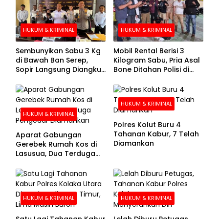
HUKUM & KRIMINAL
HUKUM & KRIMINAL
Sembunyikan Sabu 3 Kg
Mobil Rental Berisi 3
di Bawah Ban Serep,
Kilogram Sabu, Pria Asal
Sopir Langsung Diangkut
Bone Ditahan Polisi di
Polisi
Kolaka
HUKUM & KRIMINAL
HUKUM & KRIMINAL
Polres Kolut Buru 4
Tahanan Kabur, 7 Telah
Aparat Gabungan
Diamankan
Gerebek Rumah Kos di
Lasusua, Dua Terduga
Pengedar Diamankan
HUKUM & KRIMINAL
HUKUM & KRIMINAL
Satu Lagi Tahanan Kabur
Lelah Diburu Petugas,