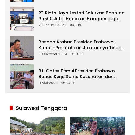
PT Riota Jaya Lestari Salurkan Bantuan
Rp500 Juta, Hadirkan Harapan bagi
Korban Bencana di Sumatera
27 Januari 2026
1119
Respon Arahan Presiden Prabowo,
Kapolri Perintahkan Jajarannya Tindak
Tegas Pelaku Judi Online
30 Oktober 2024
1097
Bill Gates Temui Presiden Prabowo,
Bahas Kerja Sama Kesehatan dan
Program Makan Bergizi Gratis
11 Mei 2025
1010
Sulawesi Tenggara