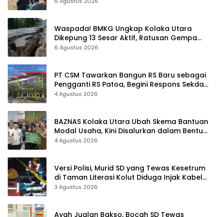
6 Agustus 2026
Waspada! BMKG Ungkap Kolaka Utara
Dikepung 13 Sesar Aktif, Ratusan Gempa
Sudah Terekam
6 Agustus 2026
PT CSM Tawarkan Bangun RS Baru sebagai
Pengganti RS Patoa, Begini Respons Sekda
Kolut
4 Agustus 2026
BAZNAS Kolaka Utara Ubah Skema Bantuan
Modal Usaha, Kini Disalurkan dalam Bentuk
Barang Senilai Rp419,5 Juta
4 Agustus 2026
Versi Polisi, Murid SD yang Tewas Kesetrum
di Taman Literasi Kolut Diduga Injak Kabel
Beraliran Listrik
3 Agustus 2026
Ayah Jualan Bakso, Bocah SD Tewas