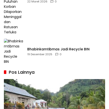
Dilaporkan Meninggal dan Ratusan Terluka
22 Maret 2026
0
Bhabinkamtibmas Jadi Recycle BIN
19 Desember 2025
0
Pos Lainnya