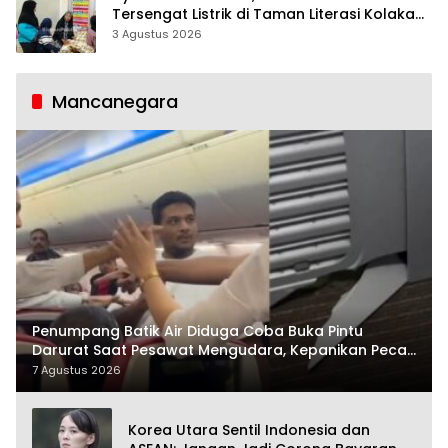
Tersengat Listrik di Taman Literasi Kolaka
Utara
3 Agustus 2026
Mancanegara
Penumpang Batik Air Diduga Coba Buka Pintu
Darurat Saat Pesawat Mengudara, Kepanikan Pecah
di Dalam Kabin
7 Agustus 2026
Korea Utara Sentil Indonesia dan