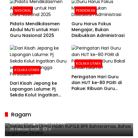
NASIONAL
PENDIDIKAN
Pidato Mendikdasmen
Guru Harus Fokus
Abdul Mu’ti untuk Hari
Mengajar, Bukan
Guru Nasional 2025
Disibukkan Administrasi
KOLAKA UTARA
KOLAKA UTARA
Peringatan Hari Guru
dan HUT ke-80 PGRI di
Dari Kisah Jepang ke
Pakue: Ribuan Guru
Lapangan Lalume: Pj
Bakal Sesaki Lalume!
Sekda Kolut Ingatkan
Guru sebagai
Penyangga Peradaban
Ragam
Sekda Kolaka Utara Hadiri RUPSLB BPR Bahteramas,
Bahas Pergantian Direksi
25 Februari 2026
0