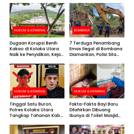
HUKUM & KRIMINAL
BOMBANA
Dugaan Korupsi Benih
7 Terduga Penambang
Kakao di Kolaka Utara
Emas Ilegal di Bombana
Naik ke Penyidikan, Kejari
Diamankan, Polisi Sita
Periksa Sejumlah Pihak
Mesin Dompeng hingga
Crusher
HUKUM & KRIMINAL
HUKUM & KRIMINAL
Tinggal Satu Buron,
Fakta-Fakta Bayi Baru
Polres Kolaka Utara
Dilahirkan Dibuang
Tangkap Tahanan Kabur
Ibunya di Toilet Masjid
ke-10 di Hari ke-21
Kolaka Utara
Pengejaran