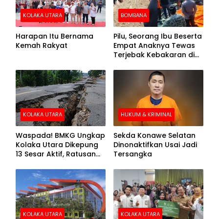
KOLAKA UTARA
BOMBANA
Harapan Itu Bernama
Pilu, Seorang Ibu Beserta
Kemah Rakyat
Empat Anaknya Tewas
Terjebak Kebakaran di
Bombana
KOLAKA UTARA
HUKUM & KRIMINAL
Waspada! BMKG Ungkap
Sekda Konawe Selatan
Kolaka Utara Dikepung
Dinonaktifkan Usai Jadi
13 Sesar Aktif, Ratusan
Tersangka
Gempa Sudah Terekam
KOLAKA UTARA
KOLAKA UTARA