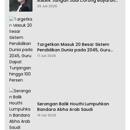
ASEAN: Jangan Jadi Corong Bayaran
Amerika Serikat
29 Juli 2026
Targetkan Masuk 20 Besar Sistem
Pendidikan Dunia pada 2045, Guru
Dapat Tunjangan hingga 100 Persen
17 Juli 2026
Serangan Balik Houthi Lumpuhkan
Bandara Abha Arab Saudi
14 Juli 2026