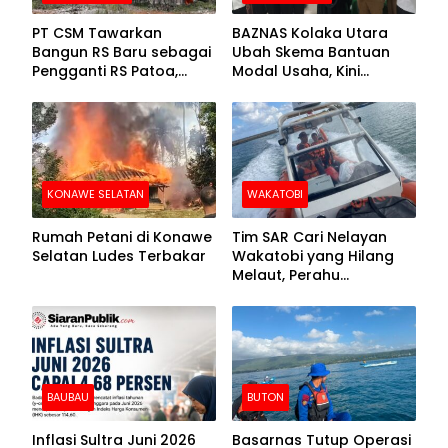
PT CSM Tawarkan
BAZNAS Kolaka Utara
Bangun RS Baru sebagai
Ubah Skema Bantuan
Pengganti RS Patoa,
Modal Usaha, Kini
Begini Respons Sekda
Disalurkan dalam Bentuk
Kolut
Barang Senilai Rp419,5
Juta
KONAWE SELATAN
WAKATOBI
Rumah Petani di Konawe
Tim SAR Cari Nelayan
Selatan Ludes Terbakar
Wakatobi yang Hilang
Melaut, Perahu
Ditemukan Mengapung
Kemasukan Air
BAUBAU
BUTON
Inflasi Sultra Juni 2026
Basarnas Tutup Operasi