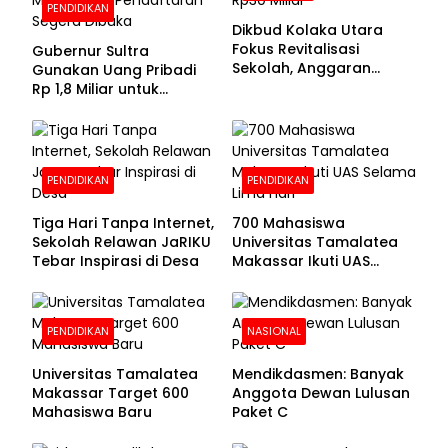
PENDIDIKAN
Dikbud Kolaka Utara
Fokus Revitalisasi
Gubernur Sultra
Sekolah, Anggaran
Gunakan Uang Pribadi
Diproyeksikan Rp30
Rp 1,8 Miliar untuk
Miliar
Beasiswa Mahasiswa,
Pendaftaran Segera
Dibuka
PENDIDIKAN
PENDIDIKAN
Tiga Hari Tanpa Internet,
700 Mahasiswa
Sekolah Relawan JaRIKU
Universitas Tamalatea
Tebar Inspirasi di Desa
Makassar Ikuti UAS
Selama Lima Hari
PENDIDIKAN
NASIONAL
Universitas Tamalatea
Mendikdasmen: Banyak
Makassar Target 600
Anggota Dewan Lulusan
Mahasiswa Baru
Paket C