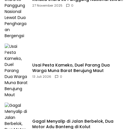
Dua Penghargaan Bergengsi
27 November 2025
0
Usai Pesta Kameko, Duel Parang Dua
Warga Muna Barat Berujung Maut
13 Juli 2026
0
Gagal Menyalip di Jalan Berbelok, Dua
Motor Adu Banteng di Kolut