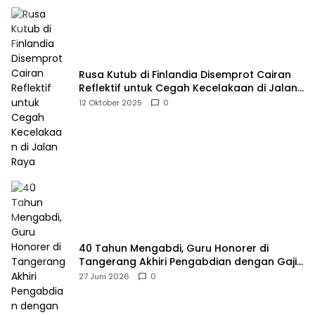
Rusa Kutub di Finlandia Disemprot Cairan
Reflektif untuk Cegah Kecelakaan di Jalan
Raya
12 Oktober 2025
0
40 Tahun Mengabdi, Guru Honorer di
Tangerang Akhiri Pengabdian dengan Gaji
Rp414 Ribu
27 Juni 2026
0