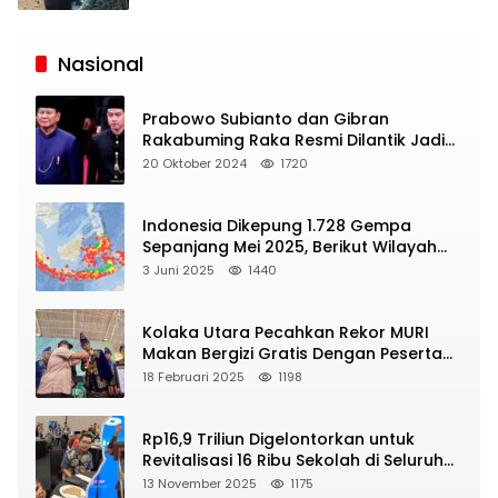
Siaran
Publik
Nasional
Prabowo Subianto dan Gibran
Rakabuming Raka Resmi Dilantik Jadi
Presiden dan Wapres RI
20 Oktober 2024
1720
Indonesia Dikepung 1.728 Gempa
Sepanjang Mei 2025, Berikut Wilayah
Yang Intens Diguncang!
3 Juni 2025
1440
Kolaka Utara Pecahkan Rekor MURI
Makan Bergizi Gratis Dengan Peserta
Terbanyak
18 Februari 2025
1198
Rp16,9 Triliun Digelontorkan untuk
Revitalisasi 16 Ribu Sekolah di Seluruh
Indonesia
13 November 2025
1175