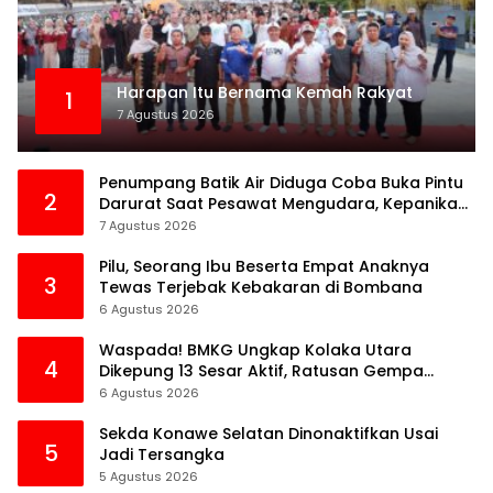
Harapan Itu Bernama Kemah Rakyat
1
7 Agustus 2026
Penumpang Batik Air Diduga Coba Buka Pintu
2
Darurat Saat Pesawat Mengudara, Kepanikan
Pecah di Dalam Kabin
7 Agustus 2026
Pilu, Seorang Ibu Beserta Empat Anaknya
3
Tewas Terjebak Kebakaran di Bombana
6 Agustus 2026
Waspada! BMKG Ungkap Kolaka Utara
4
Dikepung 13 Sesar Aktif, Ratusan Gempa
Sudah Terekam
6 Agustus 2026
Sekda Konawe Selatan Dinonaktifkan Usai
5
Jadi Tersangka
5 Agustus 2026