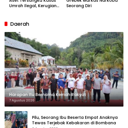
Aset Tersangka Kasus
Grebek Markas Narkoba
Umrah Ilegal, Kerugian
Seorang Diri
Korban Capai Rp7 Miliar
Daerah
Harapan Itu Bernama Kemah Rakyat
7 Agustus 2026
Pilu, Seorang Ibu Beserta Empat Anaknya
Tewas Terjebak Kebakaran di Bombana