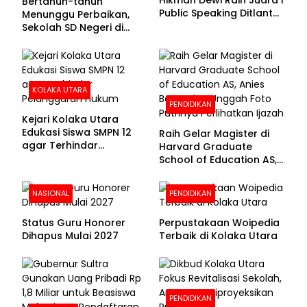
Bertahun-tahun
Public Speaking Ditlantas
Menunggu Perbaikan,
Polda Sultra pada
Sekolah SD Negeri di
Puncak Hari
Kolaka Utara Masih
Bhayangkara ke-80
Beralas Tanah dan
Dinding Bolong-bolong
KOLAKA UTARA
PENDIDIKAN
Kejari Kolaka Utara
Edukasi Siswa SMPN 12
Raih Gelar Magister di
agar Terhindar
Harvard Graduate
Pelanggaran Hukum
School of Education AS,
Anies Baswedan Unggah
Foto Putrinya Perlihatkan
NASIONAL
PENDIDIKAN
Ijazah
Status Guru Honorer
Perpustakaan Woipedia
Dihapus Mulai 2027
Terbaik di Kolaka Utara
PENDIDIKAN