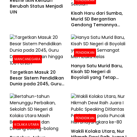
Resmi! IAIN Kendari
Berubah Status Menjadi
UIN
Kisah Haru dari Sumba,
Murid SD Bergantian
Gendong Temannya
yang Difabel Demi Bisa
Sekolah
PENDIDIKAN
MANCANEGARA
Hanya Satu Murid Baru,
Kisah SD Negeri di
Targetkan Masuk 20
Boyolali yang Tetap
Besar Sistem Pendidikan
Semangat Membuka
Dunia pada 2045, Guru
Kelas
Dapat Tunjangan hingga
100 Persen
PENDIDIKAN
KOLAKA UTARA
Wakili Kolaka Utara, Nur
Hikmah Dewi Raih Juara I