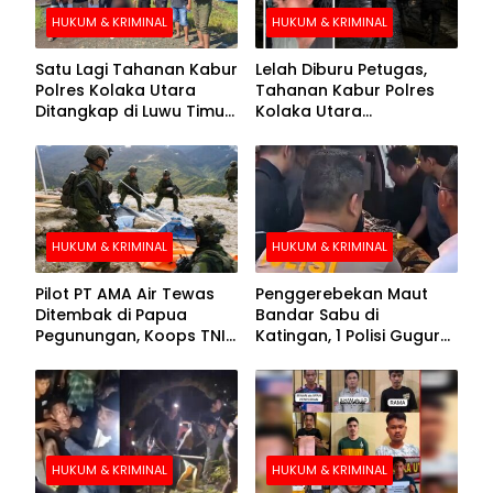
HUKUM & KRIMINAL
HUKUM & KRIMINAL
Satu Lagi Tahanan Kabur
Lelah Diburu Petugas,
Polres Kolaka Utara
Tahanan Kabur Polres
Ditangkap di Luwu Timur,
Kolaka Utara
Lima Masih Buron
Menyerahkan Diri
HUKUM & KRIMINAL
HUKUM & KRIMINAL
Pilot PT AMA Air Tewas
Penggerebekan Maut
Ditembak di Papua
Bandar Sabu di
Pegunungan, Koops TNI
Katingan, 1 Polisi Gugur
Habema Berhasil
dan 2 Hilang
Evakuasi Jenazah
Korban
HUKUM & KRIMINAL
HUKUM & KRIMINAL