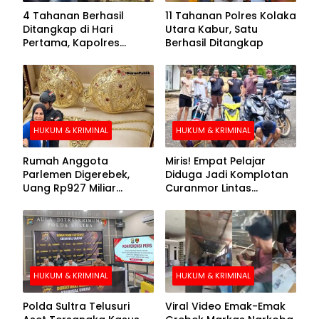
4 Tahanan Berhasil
11 Tahanan Polres Kolaka
Ditangkap di Hari
Utara Kabur, Satu
Pertama, Kapolres
Berhasil Ditangkap
Kolaka Utara Sarankan 7
Buronan Segera
Menyerahkan Diri
HUKUM & KRIMINAL
HUKUM & KRIMINAL
Rumah Anggota
Miris! Empat Pelajar
Parlemen Digerebek,
Diduga Jadi Komplotan
Uang Rp927 Miliar
Curanmor Lintas
hingga BH Emas Disita
Kabupaten
HUKUM & KRIMINAL
HUKUM & KRIMINAL
Polda Sultra Telusuri
Viral Video Emak-Emak