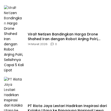
Viral! Netizen Bandingkan Harga Drone
Shahed Iran dengan Robot Anjing Polri,
Selisihnya Capai 5 Kali Lipat
14 Maret 2026
0
PT Riota Jaya Lestari Hadirkan Inspirasi dari
Kolaka Utara ke Panggung Nasional Lewat