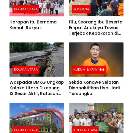
KOLAKA UTARA
BOMBANA
Harapan Itu Bernama
Pilu, Seorang Ibu Beserta
Kemah Rakyat
Empat Anaknya Tewas
Terjebak Kebakaran di
Bombana
KOLAKA UTARA
HUKUM & KRIMINAL
Waspada! BMKG Ungkap
Sekda Konawe Selatan
Kolaka Utara Dikepung
Dinonaktifkan Usai Jadi
13 Sesar Aktif, Ratusan
Tersangka
Gempa Sudah Terekam
KOLAKA UTARA
KOLAKA UTARA