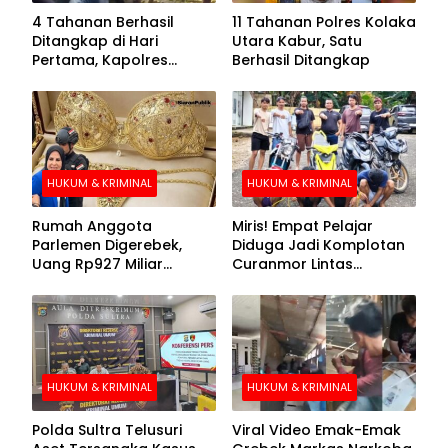
4 Tahanan Berhasil
11 Tahanan Polres Kolaka
Ditangkap di Hari
Utara Kabur, Satu
Pertama, Kapolres
Berhasil Ditangkap
Kolaka Utara Sarankan 7
Buronan Segera
Menyerahkan Diri
HUKUM & KRIMINAL
HUKUM & KRIMINAL
Rumah Anggota
Miris! Empat Pelajar
Parlemen Digerebek,
Diduga Jadi Komplotan
Uang Rp927 Miliar
Curanmor Lintas
hingga BH Emas Disita
Kabupaten
HUKUM & KRIMINAL
HUKUM & KRIMINAL
Polda Sultra Telusuri
Viral Video Emak-Emak