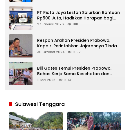
PT Riota Jaya Lestari Salurkan Bantuan
Rp500 Juta, Hadirkan Harapan bagi
Korban Bencana di Sumatera
27 Januari 2026
1118
Respon Arahan Presiden Prabowo,
Kapolri Perintahkan Jajarannya Tindak
Tegas Pelaku Judi Online
30 Oktober 2024
1097
Bill Gates Temui Presiden Prabowo,
Bahas Kerja Sama Kesehatan dan
Program Makan Bergizi Gratis
11 Mei 2025
1010
Sulawesi Tenggara