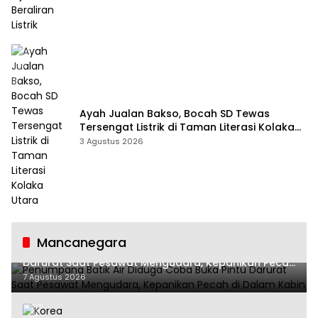
Ayah Jualan Bakso, Bocah SD Tewas
Tersengat Listrik di Taman Literasi Kolaka
Utara
3 Agustus 2026
Mancanegara
Penumpang Batik Air Diduga Coba Buka Pintu
Darurat Saat Pesawat Mengudara, Kepanikan Pecah
di Dalam Kabin
7 Agustus 2026