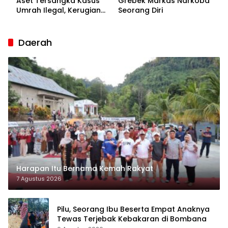
Aset Tersangka Kasus
Grebek Markas Narkoba
Umrah Ilegal, Kerugian
Seorang Diri
Korban Capai Rp7 Miliar
Daerah
Harapan Itu Bernama Kemah Rakyat
7 Agustus 2026
Pilu, Seorang Ibu Beserta Empat Anaknya
Tewas Terjebak Kebakaran di Bombana