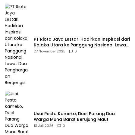
PT Riota Jaya Lestari Hadirkan Inspirasi dari
Kolaka Utara ke Panggung Nasional Lewat
Dua Penghargaan Bergengsi
27 November 2025
0
Usai Pesta Kameko, Duel Parang Dua
Warga Muna Barat Berujung Maut
13 Juli 2026
0