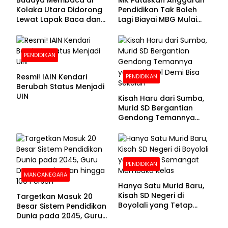
Budaya Membaca di
MK Putuskan Anggaran
Kolaka Utara Didorong
Pendidikan Tak Boleh
Lewat Lapak Baca dan
Lagi Biayai MBG Mulai
Diskusi
APBN 2028
PENDIDIKAN
Resmi! IAIN Kendari
PENDIDIKAN
Berubah Status Menjadi
UIN
Kisah Haru dari Sumba,
Murid SD Bergantian
Gendong Temannya
yang Difabel Demi Bisa
Sekolah
PENDIDIKAN
MANCANEGARA
Hanya Satu Murid Baru,
Kisah SD Negeri di
Targetkan Masuk 20
Boyolali yang Tetap
Besar Sistem Pendidikan
Semangat Membuka
Dunia pada 2045, Guru
Kelas
Dapat Tunjangan hingga