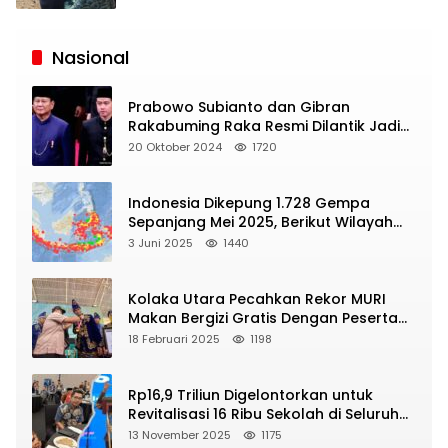
Siaran
Publik
Nasional
Prabowo Subianto dan Gibran
Rakabuming Raka Resmi Dilantik Jadi
Presiden dan Wapres RI
20 Oktober 2024
1720
Indonesia Dikepung 1.728 Gempa
Sepanjang Mei 2025, Berikut Wilayah
Yang Intens Diguncang!
3 Juni 2025
1440
Kolaka Utara Pecahkan Rekor MURI
Makan Bergizi Gratis Dengan Peserta
Terbanyak
18 Februari 2025
1198
Rp16,9 Triliun Digelontorkan untuk
Revitalisasi 16 Ribu Sekolah di Seluruh
Indonesia
13 November 2025
1175