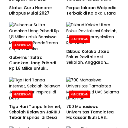
Status Guru Honorer
Perpustakaan Woipedia
Dihapus Mulai 2027
Terbaik di Kolaka Utara
PENDIDIKAN
PENDIDIKAN
Dikbud Kolaka Utara
Fokus Revitalisasi
Gubernur Sultra
Sekolah, Anggaran
Gunakan Uang Pribadi
Diproyeksikan Rp30
Rp 1,8 Miliar untuk
Miliar
Beasiswa Mahasiswa,
Pendaftaran Segera
Dibuka
PENDIDIKAN
PENDIDIKAN
Tiga Hari Tanpa Internet,
700 Mahasiswa
Sekolah Relawan JaRIKU
Universitas Tamalatea
Tebar Inspirasi di Desa
Makassar Ikuti UAS
Selama Lima Hari