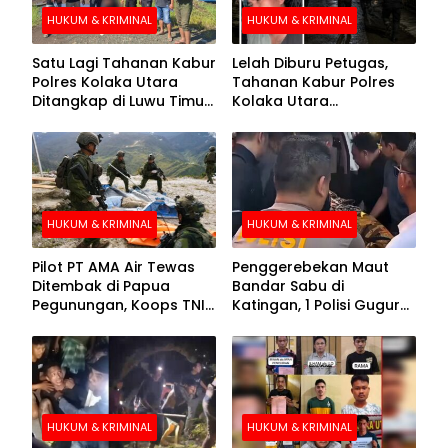
HUKUM & KRIMINAL
HUKUM & KRIMINAL
Satu Lagi Tahanan Kabur
Lelah Diburu Petugas,
Polres Kolaka Utara
Tahanan Kabur Polres
Ditangkap di Luwu Timur,
Kolaka Utara
Lima Masih Buron
Menyerahkan Diri
HUKUM & KRIMINAL
HUKUM & KRIMINAL
Pilot PT AMA Air Tewas
Penggerebekan Maut
Ditembak di Papua
Bandar Sabu di
Pegunungan, Koops TNI
Katingan, 1 Polisi Gugur
Habema Berhasil
dan 2 Hilang
Evakuasi Jenazah
Korban
HUKUM & KRIMINAL
HUKUM & KRIMINAL