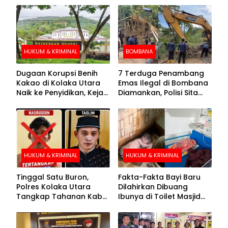
HUKUM & KRIMINAL
BOMBANA
Dugaan Korupsi Benih
7 Terduga Penambang
Kakao di Kolaka Utara
Emas Ilegal di Bombana
Naik ke Penyidikan, Kejari
Diamankan, Polisi Sita
Periksa Sejumlah Pihak
Mesin Dompeng hingga
Crusher
HUKUM & KRIMINAL
HUKUM & KRIMINAL
Tinggal Satu Buron,
Fakta-Fakta Bayi Baru
Polres Kolaka Utara
Dilahirkan Dibuang
Tangkap Tahanan Kabur
Ibunya di Toilet Masjid
ke-10 di Hari ke-21
Kolaka Utara
Pengejaran