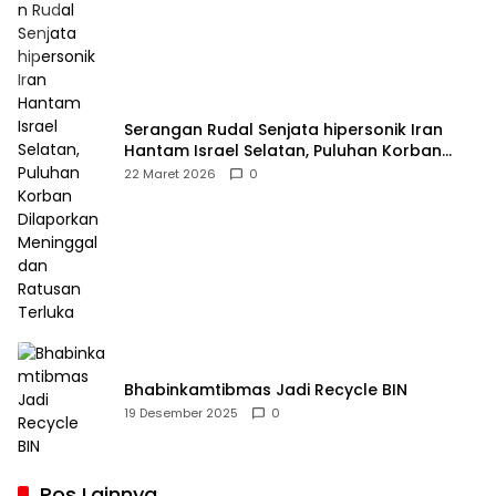
Serangan Rudal Senjata hipersonik Iran
Hantam Israel Selatan, Puluhan Korban
Dilaporkan Meninggal dan Ratusan Terluka
22 Maret 2026
0
Bhabinkamtibmas Jadi Recycle BIN
19 Desember 2025
0
Pos Lainnya