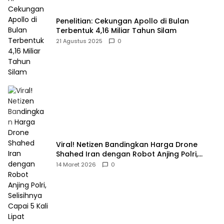
Penelitian: Cekungan Apollo di Bulan
Terbentuk 4,16 Miliar Tahun Silam
21 Agustus 2025
0
Viral! Netizen Bandingkan Harga Drone
Shahed Iran dengan Robot Anjing Polri,
Selisihnya Capai 5 Kali Lipat
14 Maret 2026
0