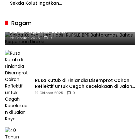
Bakal Sesaki Lalume!
Sekda Kolut Ingatkan
Guru sebagai
Penyangga Peradaban
Ragam
Sekda Kolaka Utara Hadiri RUPSLB BPR Bahteramas,
Bahas Pergantian Direksi
25 Februari 2026
0
Rusa Kutub di Finlandia Disemprot Cairan
Reflektif untuk Cegah Kecelakaan di Jalan
Raya
12 Oktober 2025
0