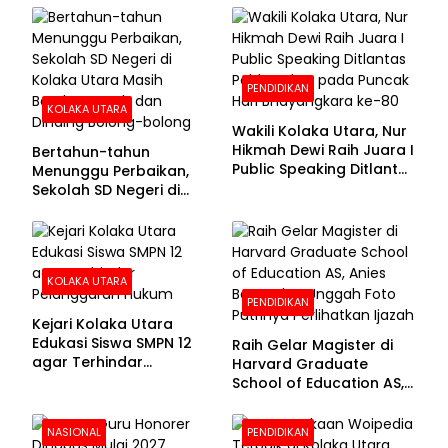
100 Persen
PENDIDIKAN
KOLAKA UTARA
Wakili Kolaka Utara, Nur
Hikmah Dewi Raih Juara I
Bertahun-tahun
Public Speaking Ditlantas
Menunggu Perbaikan,
Polda Sultra pada
Sekolah SD Negeri di
Puncak Hari
Kolaka Utara Masih
Bhayangkara ke-80
Beralas Tanah dan
Dinding Bolong-bolong
KOLAKA UTARA
PENDIDIKAN
Kejari Kolaka Utara
Edukasi Siswa SMPN 12
Raih Gelar Magister di
agar Terhindar
Harvard Graduate
Pelanggaran Hukum
School of Education AS,
Anies Baswedan Unggah
Foto Putrinya Perlihatkan
NASIONAL
PENDIDIKAN
Ijazah