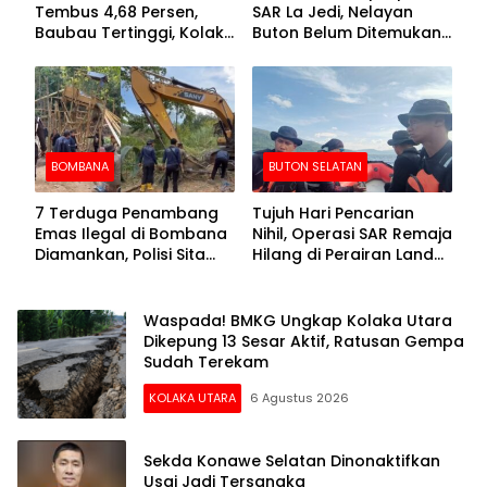
Tembus 4,68 Persen,
SAR La Jedi, Nelayan
Baubau Tertinggi, Kolaka
Buton Belum Ditemukan
Posisi Kedua
Setelah Sepekan Dicari
BOMBANA
BUTON SELATAN
7 Terduga Penambang
Tujuh Hari Pencarian
Emas Ilegal di Bombana
Nihil, Operasi SAR Remaja
Diamankan, Polisi Sita
Hilang di Perairan Lande
Mesin Dompeng hingga
Buton Selatan Dihentikan
Crusher
Waspada! BMKG Ungkap Kolaka Utara
Dikepung 13 Sesar Aktif, Ratusan Gempa
Sudah Terekam
KOLAKA UTARA
6 Agustus 2026
Sekda Konawe Selatan Dinonaktifkan
Usai Jadi Tersangka