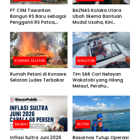
PT CSM Tawarkan
BAZNAS Kolaka Utara
Bangun RS Baru sebagai
Ubah Skema Bantuan
Pengganti RS Patoa,
Modal Usaha, Kini
Begini Respons Sekda
Disalurkan dalam Bentuk
Kolut
Barang Senilai Rp419,5
Juta
KONAWE SELATAN
WAKATOBI
Rumah Petani di Konawe
Tim SAR Cari Nelayan
Selatan Ludes Terbakar
Wakatobi yang Hilang
Melaut, Perahu
Ditemukan Mengapung
Kemasukan Air
BAUBAU
BUTON
Inflasi Sultra Juni 2026
Basarnas Tutup Operasi