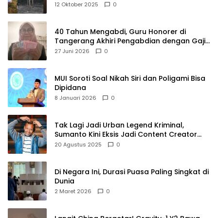
Raya
12 Oktober 2025
0
40 Tahun Mengabdi, Guru Honorer di
Tangerang Akhiri Pengabdian dengan Gaji
Rp414 Ribu
27 Juni 2026
0
MUI Soroti Soal Nikah Siri dan Poligami Bisa
Dipidana
8 Januari 2026
0
Tak Lagi Jadi Urban Legend Kriminal,
Sumanto Kini Eksis Jadi Content Creator
Mukbang
20 Agustus 2025
0
Di Negara Ini, Durasi Puasa Paling Singkat di
Dunia
2 Maret 2026
0