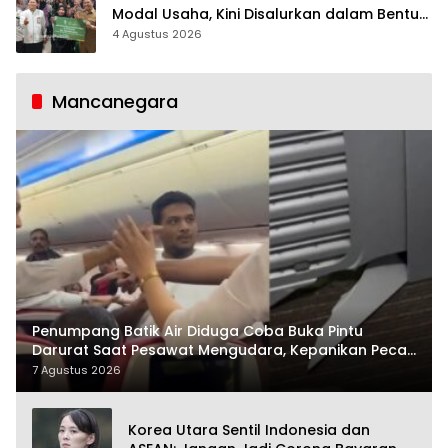
Modal Usaha, Kini Disalurkan dalam Bentuk
Barang Senilai Rp419,5 Juta
4 Agustus 2026
Mancanegara
Penumpang Batik Air Diduga Coba Buka Pintu
Darurat Saat Pesawat Mengudara, Kepanikan Pecah
di Dalam Kabin
7 Agustus 2026
Korea Utara Sentil Indonesia dan