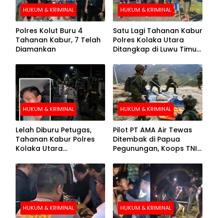
HUKUM & KRIMINAL
HUKUM & KRIMINAL
Polres Kolut Buru 4
Satu Lagi Tahanan Kabur
Tahanan Kabur, 7 Telah
Polres Kolaka Utara
Diamankan
Ditangkap di Luwu Timur,
Lima Masih Buron
HUKUM & KRIMINAL
HUKUM & KRIMINAL
Lelah Diburu Petugas,
Pilot PT AMA Air Tewas
Tahanan Kabur Polres
Ditembak di Papua
Kolaka Utara
Pegunungan, Koops TNI
Menyerahkan Diri
Habema Berhasil
Evakuasi Jenazah
Korban
HUKUM & KRIMINAL
HUKUM & KRIMINAL