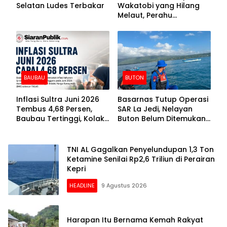
Selatan Ludes Terbakar
Wakatobi yang Hilang
Melaut, Perahu
Ditemukan Mengapung
Kemasukan Air
BAUBAU
BUTON
Inflasi Sultra Juni 2026
Basarnas Tutup Operasi
Tembus 4,68 Persen,
SAR La Jedi, Nelayan
Baubau Tertinggi, Kolaka
Buton Belum Ditemukan
Posisi Kedua
Setelah Sepekan Dicari
TNI AL Gagalkan Penyelundupan 1,3 Ton
Ketamine Senilai Rp2,6 Triliun di Perairan
Kepri
HEADLINE
9 Agustus 2026
Harapan Itu Bernama Kemah Rakyat