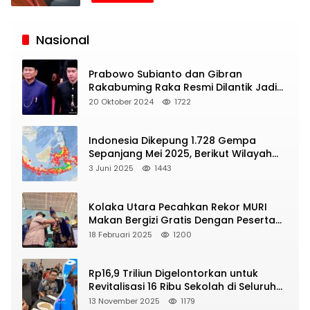
Siaran
Publik
Nasional
Prabowo Subianto dan Gibran
Rakabuming Raka Resmi Dilantik Jadi
Presiden dan Wapres RI
20 Oktober 2024
1722
Indonesia Dikepung 1.728 Gempa
Sepanjang Mei 2025, Berikut Wilayah
Yang Intens Diguncang!
3 Juni 2025
1443
Kolaka Utara Pecahkan Rekor MURI
Makan Bergizi Gratis Dengan Peserta
Terbanyak
18 Februari 2025
1200
Rp16,9 Triliun Digelontorkan untuk
Revitalisasi 16 Ribu Sekolah di Seluruh
Indonesia
13 November 2025
1179