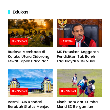
Edukasi
PENDIDIKAN
NASIONAL
Budaya Membaca di
MK Putuskan Anggaran
Kolaka Utara Didorong
Pendidikan Tak Boleh
Lewat Lapak Baca dan
Lagi Biayai MBG Mulai
Diskusi
APBN 2028
PENDIDIKAN
PENDIDIKAN
Resmi! IAIN Kendari
Kisah Haru dari Sumba,
Berubah Status Menjadi
Murid SD Bergantian