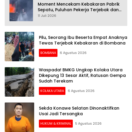
Moment Mencekam Kebakaran Pabrik
Sepatu, Puluhan Pekerja Terjebak dan
28 Orang Tewas
11 Juli 2026
Pilu, Seorang Ibu Beserta Empat Anaknya
Tewas Terjebak Kebakaran di Bombana
BOMBANA
6 Agustus 2026
Waspada! BMKG Ungkap Kolaka Utara
Dikepung 13 Sesar Aktif, Ratusan Gempa
Sudah Terekam
KOLAKA UTARA
6 Agustus 2026
Sekda Konawe Selatan Dinonaktifkan
Usai Jadi Tersangka
HUKUM & KRIMINAL
5 Agustus 2026