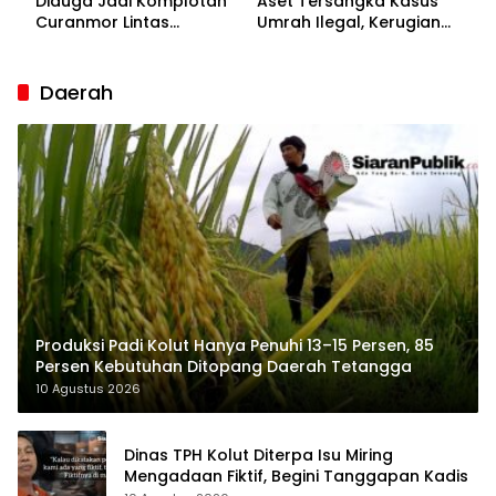
Diduga Jadi Komplotan
Aset Tersangka Kasus
Curanmor Lintas
Umrah Ilegal, Kerugian
Kabupaten
Korban Capai Rp7 Miliar
Daerah
Produksi Padi Kolut Hanya Penuhi 13–15 Persen, 85
Persen Kebutuhan Ditopang Daerah Tetangga
10 Agustus 2026
Dinas TPH Kolut Diterpa Isu Miring
Mengadaan Fiktif, Begini Tanggapan Kadis