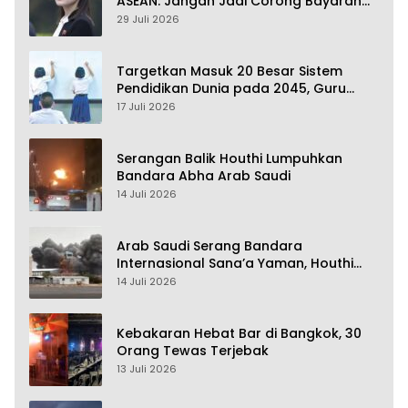
ASEAN: Jangan Jadi Corong Bayaran
Amerika Serikat
29 Juli 2026
Targetkan Masuk 20 Besar Sistem
Pendidikan Dunia pada 2045, Guru
Dapat Tunjangan hingga 100 Persen
17 Juli 2026
Serangan Balik Houthi Lumpuhkan
Bandara Abha Arab Saudi
14 Juli 2026
Arab Saudi Serang Bandara
Internasional Sana’a Yaman, Houthi
Siap Serang Balik
14 Juli 2026
Kebakaran Hebat Bar di Bangkok, 30
Orang Tewas Terjebak
13 Juli 2026