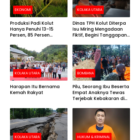
EKONOMI
KOLAKA UTARA
Produksi Padi Kolut
Dinas TPH Kolut Diterpa
Hanya Penuhi 13–15
Isu Miring Mengadaan
Persen, 85 Persen
Fiktif, Begini Tanggapan
Kebutuhan Ditopang
Kadis
Daerah Tetangga
KOLAKA UTARA
BOMBANA
Harapan Itu Bernama
Pilu, Seorang Ibu Beserta
Kemah Rakyat
Empat Anaknya Tewas
Terjebak Kebakaran di
Bombana
KOLAKA UTARA
HUKUM & KRIMINAL