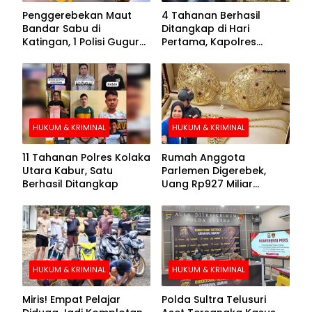
Penggerebekan Maut
4 Tahanan Berhasil
Bandar Sabu di
Ditangkap di Hari
Katingan, 1 Polisi Gugur
Pertama, Kapolres
dan 2 Hilang
Kolaka Utara Sarankan 7
Buronan Segera
Menyerahkan Diri
HUKUM & KRIMINAL
HUKUM & KRIMINAL
11 Tahanan Polres Kolaka
Rumah Anggota
Utara Kabur, Satu
Parlemen Digerebek,
Berhasil Ditangkap
Uang Rp927 Miliar
hingga BH Emas Disita
HUKUM & KRIMINAL
HUKUM & KRIMINAL
Miris! Empat Pelajar
Polda Sultra Telusuri