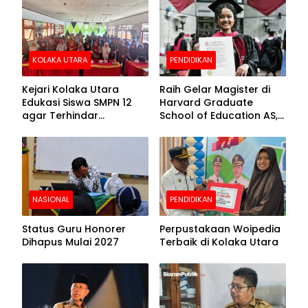
Beralas Tanah dan
Puncak Hari
Dinding Bolong-bolong
Bhayangkara ke-80
KOLAKA UTARA
PENDIDIKAN
Kejari Kolaka Utara
Raih Gelar Magister di
Edukasi Siswa SMPN 12
Harvard Graduate
agar Terhindar
School of Education AS,
Pelanggaran Hukum
Anies Baswedan Unggah
Foto Putrinya Perlihatkan
Ijazah
NASIONAL
PENDIDIKAN
Status Guru Honorer
Perpustakaan Woipedia
Dihapus Mulai 2027
Terbaik di Kolaka Utara