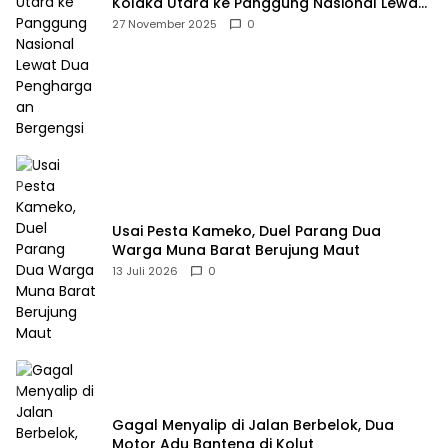
Kolaka Utara ke Panggung Nasional Lewat
Dua Penghargaan Bergengsi
27 November 2025
0
Usai Pesta Kameko, Duel Parang Dua
Warga Muna Barat Berujung Maut
13 Juli 2026
0
Gagal Menyalip di Jalan Berbelok, Dua
Motor Adu Banteng di Kolut