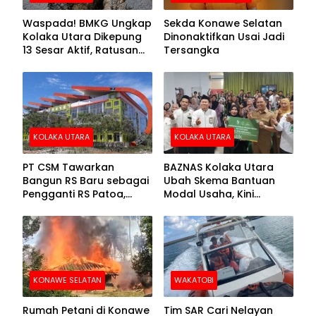
Waspada! BMKG Ungkap
Sekda Konawe Selatan
Kolaka Utara Dikepung
Dinonaktifkan Usai Jadi
13 Sesar Aktif, Ratusan
Tersangka
Gempa Sudah Terekam
KOLAKA UTARA
KOLAKA UTARA
PT CSM Tawarkan
BAZNAS Kolaka Utara
Bangun RS Baru sebagai
Ubah Skema Bantuan
Pengganti RS Patoa,
Modal Usaha, Kini
Begini Respons Sekda
Disalurkan dalam Bentuk
Kolut
Barang Senilai Rp419,5
Juta
KONAWE SELATAN
WAKATOBI
Rumah Petani di Konawe
Tim SAR Cari Nelayan