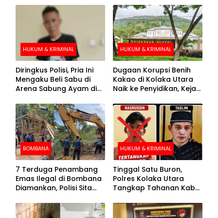
HUKUM & KRIMINAL
HUKUM & KRIMINAL
Diringkus Polisi, Pria Ini
Dugaan Korupsi Benih
Mengaku Beli Sabu di
Kakao di Kolaka Utara
Arena Sabung Ayam di
Naik ke Penyidikan, Kejari
Kolaka
Periksa Sejumlah Pihak
BOMBANA
HUKUM & KRIMINAL
7 Terduga Penambang
Tinggal Satu Buron,
Emas Ilegal di Bombana
Polres Kolaka Utara
Diamankan, Polisi Sita
Tangkap Tahanan Kabur
Mesin Dompeng hingga
ke-10 di Hari ke-21
Crusher
Pengejaran