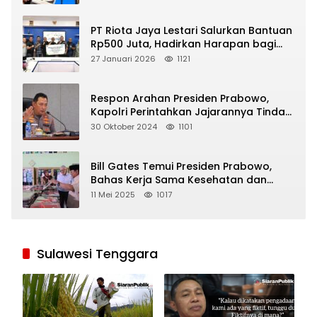
PT Riota Jaya Lestari Salurkan Bantuan
Rp500 Juta, Hadirkan Harapan bagi
Korban Bencana di Sumatera
27 Januari 2026
1121
Respon Arahan Presiden Prabowo,
Kapolri Perintahkan Jajarannya Tindak
Tegas Pelaku Judi Online
30 Oktober 2024
1101
Bill Gates Temui Presiden Prabowo,
Bahas Kerja Sama Kesehatan dan
Program Makan Bergizi Gratis
11 Mei 2025
1017
Sulawesi Tenggara