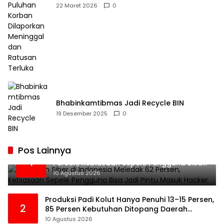
Dilaporkan Meninggal dan Ratusan Terluka
22 Maret 2026
0
Bhabinkamtibmas Jadi Recycle BIN
19 Desember 2025
0
Pos Lainnya
Serangan Siber di Indonesia Meledak 62
1
Persen, Kebiasaan Sepele Pengguna Bisa
Jadi Pintu Masuk Hacker
10 Agustus 2026
Produksi Padi Kolut Hanya Penuhi 13–15 Persen,
2
85 Persen Kebutuhan Ditopang Daerah
Tetangga
10 Agustus 2026