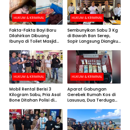
HUKUM & KRIMINAL
HUKUM & KRIMINAL
Fakta-Fakta Bayi Baru
Sembunyikan Sabu 3 Kg
Dilahirkan Dibuang
di Bawah Ban Serep,
Ibunya di Toilet Masjid
Sopir Langsung Diangkut
Kolaka Utara
Polisi
HUKUM & KRIMINAL
HUKUM & KRIMINAL
Mobil Rental Berisi 3
Aparat Gabungan
Kilogram Sabu, Pria Asal
Gerebek Rumah Kos di
Bone Ditahan Polisi di
Lasusua, Dua Terduga
Kolaka
Pengedar Diamankan