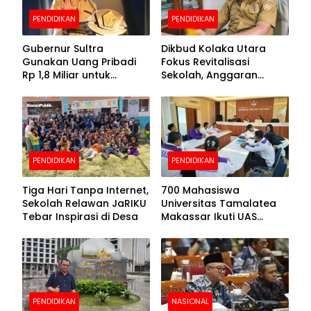
PENDIDIKAN
PENDIDIKAN
Gubernur Sultra
Dikbud Kolaka Utara
Gunakan Uang Pribadi
Fokus Revitalisasi
Rp 1,8 Miliar untuk
Sekolah, Anggaran
Beasiswa Mahasiswa,
Diproyeksikan Rp30
Pendaftaran Segera
Miliar
Dibuka
PENDIDIKAN
PENDIDIKAN
Tiga Hari Tanpa Internet,
700 Mahasiswa
Sekolah Relawan JaRIKU
Universitas Tamalatea
Tebar Inspirasi di Desa
Makassar Ikuti UAS
Selama Lima Hari
PENDIDIKAN
NASIONAL