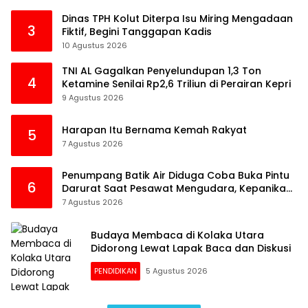
Dinas TPH Kolut Diterpa Isu Miring Mengadaan
3
Fiktif, Begini Tanggapan Kadis
10 Agustus 2026
TNI AL Gagalkan Penyelundupan 1,3 Ton
4
Ketamine Senilai Rp2,6 Triliun di Perairan Kepri
9 Agustus 2026
Harapan Itu Bernama Kemah Rakyat
5
7 Agustus 2026
Penumpang Batik Air Diduga Coba Buka Pintu
6
Darurat Saat Pesawat Mengudara, Kepanikan
Pecah di Dalam Kabin
7 Agustus 2026
Budaya Membaca di Kolaka Utara
Didorong Lewat Lapak Baca dan Diskusi
PENDIDIKAN
5 Agustus 2026