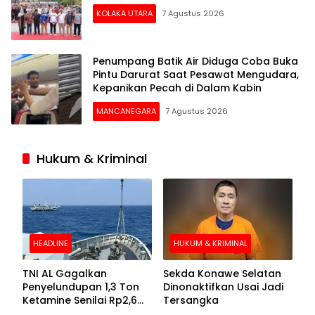
KOLAKA UTARA
7 Agustus 2026
Penumpang Batik Air Diduga Coba Buka
Pintu Darurat Saat Pesawat Mengudara,
Kepanikan Pecah di Dalam Kabin
MANCANEGARA
7 Agustus 2026
Hukum & Kriminal
HEADLINE
HUKUM & KRIMINAL
TNI AL Gagalkan
Sekda Konawe Selatan
Penyelundupan 1,3 Ton
Dinonaktifkan Usai Jadi
Ketamine Senilai Rp2,6
Tersangka
Triliun di Perairan Kepri