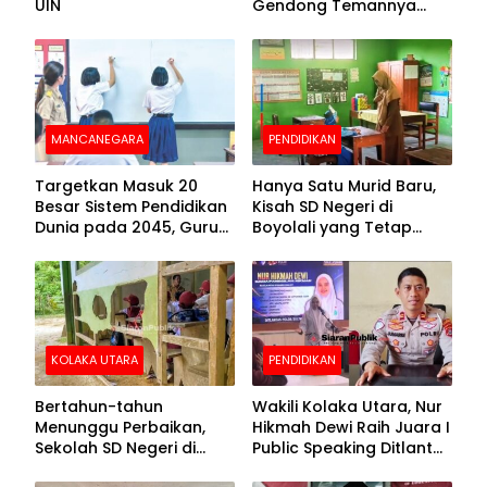
UIN
Gendong Temannya
yang Difabel Demi Bisa
Sekolah
MANCANEGARA
PENDIDIKAN
Targetkan Masuk 20
Hanya Satu Murid Baru,
Besar Sistem Pendidikan
Kisah SD Negeri di
Dunia pada 2045, Guru
Boyolali yang Tetap
Dapat Tunjangan hingga
Semangat Membuka
100 Persen
Kelas
KOLAKA UTARA
PENDIDIKAN
Bertahun-tahun
Wakili Kolaka Utara, Nur
Menunggu Perbaikan,
Hikmah Dewi Raih Juara I
Sekolah SD Negeri di
Public Speaking Ditlantas
Kolaka Utara Masih
Polda Sultra pada