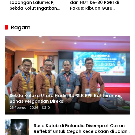
Lapangan Lalume: Pj
dan HUT ke-80 PGRI di
Sekda Kolut Ingatkan
Pakue: Ribuan Guru
Guru sebagai
Bakal Sesaki Lalume!
Penyangga Peradaban
Ragam
Sekda Kolaka Utara Hadiri RUPSLB BPR Bahteramas,
Bahas Pergantian Direksi
25 Februari 2026
0
Rusa Kutub di Finlandia Disemprot Cairan
Reflektif untuk Cegah Kecelakaan di Jalan