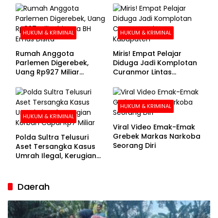
Buronan Segera
Menyerahkan Diri
HUKUM & KRIMINAL
HUKUM & KRIMINAL
Rumah Anggota
Miris! Empat Pelajar
Parlemen Digerebek,
Diduga Jadi Komplotan
Uang Rp927 Miliar
Curanmor Lintas
hingga BH Emas Disita
Kabupaten
HUKUM & KRIMINAL
HUKUM & KRIMINAL
Viral Video Emak-Emak
Grebek Markas Narkoba
Polda Sultra Telusuri
Seorang Diri
Aset Tersangka Kasus
Umrah Ilegal, Kerugian
Korban Capai Rp7 Miliar
Daerah