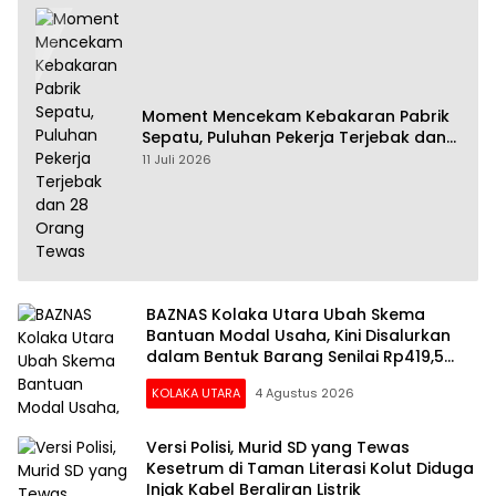
Moment Mencekam Kebakaran Pabrik
Sepatu, Puluhan Pekerja Terjebak dan
28 Orang Tewas
11 Juli 2026
BAZNAS Kolaka Utara Ubah Skema
Bantuan Modal Usaha, Kini Disalurkan
dalam Bentuk Barang Senilai Rp419,5
Juta
KOLAKA UTARA
4 Agustus 2026
Versi Polisi, Murid SD yang Tewas
Kesetrum di Taman Literasi Kolut Diduga
Injak Kabel Beraliran Listrik