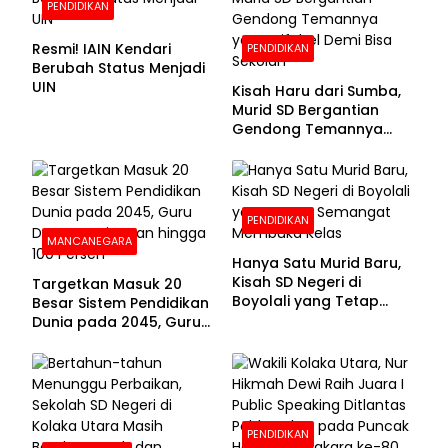
PENDIDIKAN
Resmi! IAIN Kendari
PENDIDIKAN
Berubah Status Menjadi
UIN
Kisah Haru dari Sumba,
Murid SD Bergantian
Gendong Temannya
yang Difabel Demi Bisa
Sekolah
PENDIDIKAN
MANCANEGARA
Hanya Satu Murid Baru,
Kisah SD Negeri di
Targetkan Masuk 20
Boyolali yang Tetap
Besar Sistem Pendidikan
Semangat Membuka
Dunia pada 2045, Guru
Kelas
Dapat Tunjangan hingga
100 Persen
PENDIDIKAN