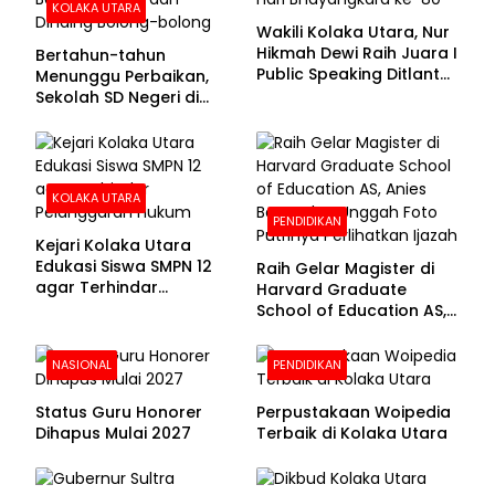
KOLAKA UTARA
Wakili Kolaka Utara, Nur
Hikmah Dewi Raih Juara I
Bertahun-tahun
Public Speaking Ditlantas
Menunggu Perbaikan,
Polda Sultra pada
Sekolah SD Negeri di
Puncak Hari
Kolaka Utara Masih
Bhayangkara ke-80
Beralas Tanah dan
Dinding Bolong-bolong
KOLAKA UTARA
PENDIDIKAN
Kejari Kolaka Utara
Edukasi Siswa SMPN 12
Raih Gelar Magister di
agar Terhindar
Harvard Graduate
Pelanggaran Hukum
School of Education AS,
Anies Baswedan Unggah
Foto Putrinya Perlihatkan
NASIONAL
PENDIDIKAN
Ijazah
Status Guru Honorer
Perpustakaan Woipedia
Dihapus Mulai 2027
Terbaik di Kolaka Utara