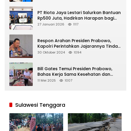
PT Riota Jaya Lestari Salurkan Bantuan
Rp500 Juta, Hadirkan Harapan bagi
Korban Bencana di Sumatera
27 Januari 2026
1117
Respon Arahan Presiden Prabowo,
Kapolri Perintahkan Jajarannya Tindak
Tegas Pelaku Judi Online
30 Oktober 2024
1094
Bill Gates Temui Presiden Prabowo,
Bahas Kerja Sama Kesehatan dan
Program Makan Bergizi Gratis
11 Mei 2025
1007
Sulawesi Tenggara