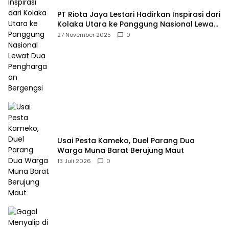
PT Riota Jaya Lestari Hadirkan Inspirasi dari
Kolaka Utara ke Panggung Nasional Lewat
Dua Penghargaan Bergengsi
27 November 2025
0
Usai Pesta Kameko, Duel Parang Dua
Warga Muna Barat Berujung Maut
13 Juli 2026
0