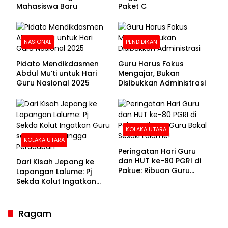
Mahasiswa Baru
Paket C
NASIONAL
PENDIDIKAN
Pidato Mendikdasmen
Guru Harus Fokus
Abdul Mu’ti untuk Hari
Mengajar, Bukan
Guru Nasional 2025
Disibukkan Administrasi
KOLAKA UTARA
KOLAKA UTARA
Peringatan Hari Guru
dan HUT ke-80 PGRI di
Dari Kisah Jepang ke
Pakue: Ribuan Guru
Lapangan Lalume: Pj
Bakal Sesaki Lalume!
Sekda Kolut Ingatkan
Guru sebagai
Penyangga Peradaban
Ragam
Sekda Kolaka Utara Hadiri RUPSLB BPR Bahteramas,
Bahas Pergantian Direksi