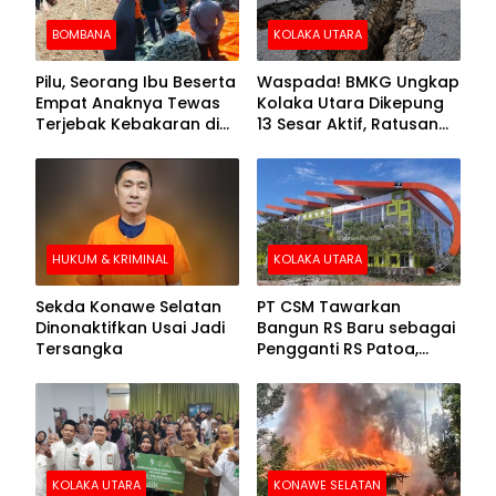
BOMBANA
KOLAKA UTARA
Pilu, Seorang Ibu Beserta
Waspada! BMKG Ungkap
Empat Anaknya Tewas
Kolaka Utara Dikepung
Terjebak Kebakaran di
13 Sesar Aktif, Ratusan
Bombana
Gempa Sudah Terekam
HUKUM & KRIMINAL
KOLAKA UTARA
Sekda Konawe Selatan
PT CSM Tawarkan
Dinonaktifkan Usai Jadi
Bangun RS Baru sebagai
Tersangka
Pengganti RS Patoa,
Begini Respons Sekda
Kolut
KOLAKA UTARA
KONAWE SELATAN