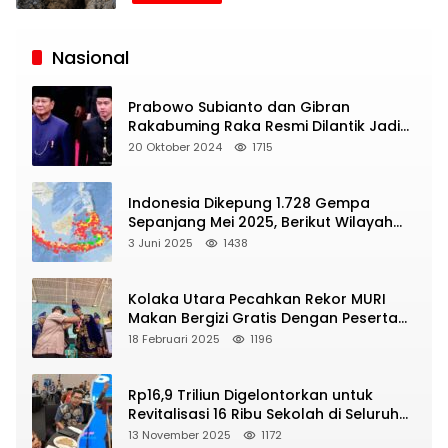
Siaran
Publik
Nasional
Prabowo Subianto dan Gibran
Rakabuming Raka Resmi Dilantik Jadi
Presiden dan Wapres RI
20 Oktober 2024
1715
Indonesia Dikepung 1.728 Gempa
Sepanjang Mei 2025, Berikut Wilayah
Yang Intens Diguncang!
3 Juni 2025
1438
Kolaka Utara Pecahkan Rekor MURI
Makan Bergizi Gratis Dengan Peserta
Terbanyak
18 Februari 2025
1196
Rp16,9 Triliun Digelontorkan untuk
Revitalisasi 16 Ribu Sekolah di Seluruh
Indonesia
13 November 2025
1172