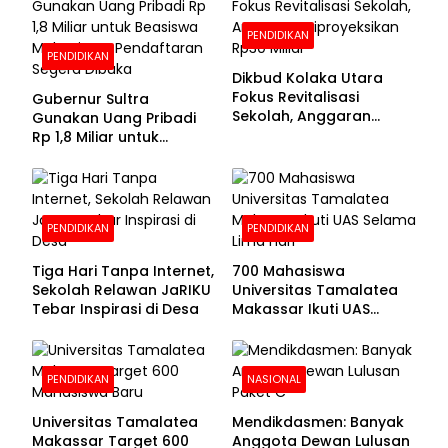
PENDIDIKAN
PENDIDIKAN
Dikbud Kolaka Utara
Fokus Revitalisasi
Gubernur Sultra
Sekolah, Anggaran
Gunakan Uang Pribadi
Diproyeksikan Rp30
Rp 1,8 Miliar untuk
Miliar
Beasiswa Mahasiswa,
Pendaftaran Segera
Dibuka
PENDIDIKAN
PENDIDIKAN
Tiga Hari Tanpa Internet,
700 Mahasiswa
Sekolah Relawan JaRIKU
Universitas Tamalatea
Tebar Inspirasi di Desa
Makassar Ikuti UAS
Selama Lima Hari
PENDIDIKAN
NASIONAL
Universitas Tamalatea
Mendikdasmen: Banyak
Makassar Target 600
Anggota Dewan Lulusan