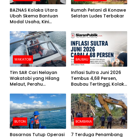
BAZNAS Kolaka Utara
Rumah Petani di Konawe
Ubah Skema Bantuan
Selatan Ludes Terbakar
Modal Usaha, Kini
Disalurkan dalam Bentuk
Barang Senilai Rp419,5
Juta
WAKATOBI
BAUBAU
Tim SAR Cari Nelayan
Inflasi Sultra Juni 2026
Wakatobi yang Hilang
Tembus 4,68 Persen,
Melaut, Perahu
Baubau Tertinggi, Kolaka
Ditemukan Mengapung
Posisi Kedua
Kemasukan Air
BUTON
BOMBANA
Basarnas Tutup Operasi
7 Terduga Penambang