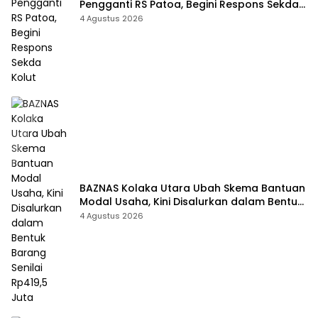
Pengganti RS Patoa, Begini Respons Sekda
Kolut
4 Agustus 2026
BAZNAS Kolaka Utara Ubah Skema Bantuan
Modal Usaha, Kini Disalurkan dalam Bentuk
Barang Senilai Rp419,5 Juta
4 Agustus 2026