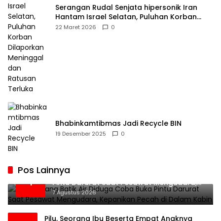
Serangan Rudal Senjata hipersonik Iran
Hantam Israel Selatan, Puluhan Korban
Dilaporkan Meninggal dan Ratusan Terluka
22 Maret 2026
0
Bhabinkamtibmas Jadi Recycle BIN
19 Desember 2025
0
Pos Lainnya
Penumpang Batik Air Diduga Coba Buka
1
Pintu Darurat Saat Pesawat Mengudara,
Kepanikan Pecah di Dalam Kabin
7 Agustus 2026
Pilu, Seorang Ibu Beserta Empat Anaknya