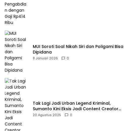
MUI Soroti Soal Nikah Siri dan Poligami Bisa
Dipidana
8 Januari 2026
0
Tak Lagi Jadi Urban Legend Kriminal,
Sumanto Kini Eksis Jadi Content Creator
Mukbang
20 Agustus 2025
0