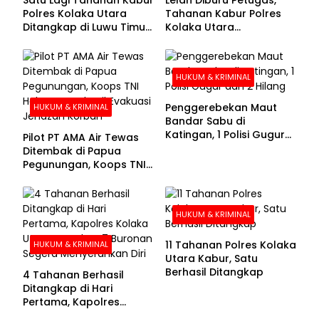
Polres Kolaka Utara
Tahanan Kabur Polres
Ditangkap di Luwu Timur,
Kolaka Utara
Lima Masih Buron
Menyerahkan Diri
HUKUM & KRIMINAL
Penggerebekan Maut
HUKUM & KRIMINAL
Bandar Sabu di
Katingan, 1 Polisi Gugur
Pilot PT AMA Air Tewas
dan 2 Hilang
Ditembak di Papua
Pegunungan, Koops TNI
Habema Berhasil
Evakuasi Jenazah
Korban
HUKUM & KRIMINAL
11 Tahanan Polres Kolaka
HUKUM & KRIMINAL
Utara Kabur, Satu
Berhasil Ditangkap
4 Tahanan Berhasil
Ditangkap di Hari
Pertama, Kapolres
Kolaka Utara Sarankan 7