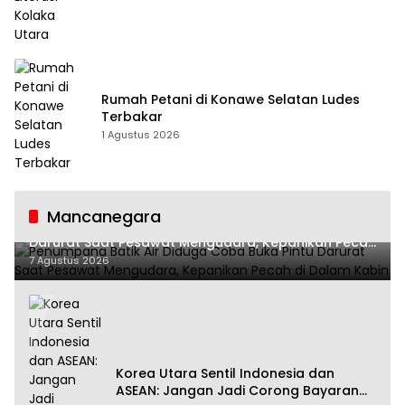
Rumah Petani di Konawe Selatan Ludes
Terbakar
1 Agustus 2026
Mancanegara
Penumpang Batik Air Diduga Coba Buka Pintu
Darurat Saat Pesawat Mengudara, Kepanikan Pecah
di Dalam Kabin
7 Agustus 2026
Korea Utara Sentil Indonesia dan
ASEAN: Jangan Jadi Corong Bayaran