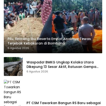
Pilu, Seorang Ibu Beserta Empat Anaknya Tewas
Terjebak Kebakaran di Bombana
6 Agustus 2026
Waspada! BMKG Ungkap Kolaka Utara
Dikepung 13 Sesar Aktif, Ratusan Gempa
Sudah Terekam
6 Agustus 2026
PT CSM Tawarkan Bangun RS Baru sebagai