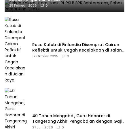
25 Februari 2026
0
Rusa Kutub di Finlandia Disemprot Cairan
Reflektif untuk Cegah Kecelakaan di Jalan
Raya
12 Oktober 2025
0
40 Tahun Mengabdi, Guru Honorer di
Tangerang Akhiri Pengabdian dengan Gaji
Rp414 Ribu
27 Juni 2026
0