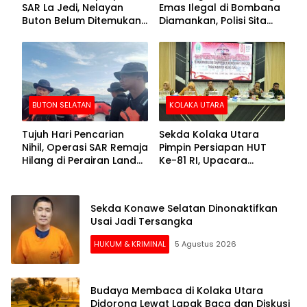
SAR La Jedi, Nelayan
Emas Ilegal di Bombana
Buton Belum Ditemukan
Diamankan, Polisi Sita
Setelah Sepekan Dicari
Mesin Dompeng hingga
Crusher
BUTON SELATAN
KOLAKA UTARA
Tujuh Hari Pencarian
Sekda Kolaka Utara
Nihil, Operasi SAR Remaja
Pimpin Persiapan HUT
Hilang di Perairan Lande
Ke-81 RI, Upacara
Buton Selatan Dihentikan
Dipusatkan di Lasusua
Sekda Konawe Selatan Dinonaktifkan
Usai Jadi Tersangka
HUKUM & KRIMINAL
5 Agustus 2026
Budaya Membaca di Kolaka Utara
Didorong Lewat Lapak Baca dan Diskusi