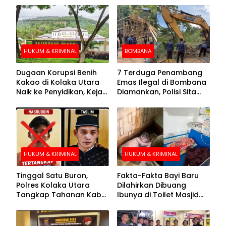
HUKUM & KRIMINAL
BOMBANA
Dugaan Korupsi Benih
7 Terduga Penambang
Kakao di Kolaka Utara
Emas Ilegal di Bombana
Naik ke Penyidikan, Kejari
Diamankan, Polisi Sita
Periksa Sejumlah Pihak
Mesin Dompeng hingga
Crusher
HUKUM & KRIMINAL
HUKUM & KRIMINAL
Tinggal Satu Buron,
Fakta-Fakta Bayi Baru
Polres Kolaka Utara
Dilahirkan Dibuang
Tangkap Tahanan Kabur
Ibunya di Toilet Masjid
ke-10 di Hari ke-21
Kolaka Utara
Pengejaran