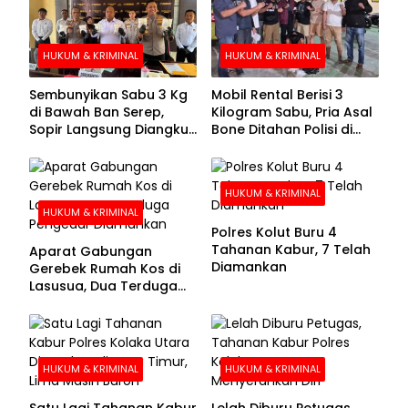
HUKUM & KRIMINAL
HUKUM & KRIMINAL
Sembunyikan Sabu 3 Kg
Mobil Rental Berisi 3
di Bawah Ban Serep,
Kilogram Sabu, Pria Asal
Sopir Langsung Diangkut
Bone Ditahan Polisi di
Polisi
Kolaka
HUKUM & KRIMINAL
HUKUM & KRIMINAL
Polres Kolut Buru 4
Tahanan Kabur, 7 Telah
Aparat Gabungan
Diamankan
Gerebek Rumah Kos di
Lasusua, Dua Terduga
Pengedar Diamankan
HUKUM & KRIMINAL
HUKUM & KRIMINAL
Satu Lagi Tahanan Kabur
Lelah Diburu Petugas,