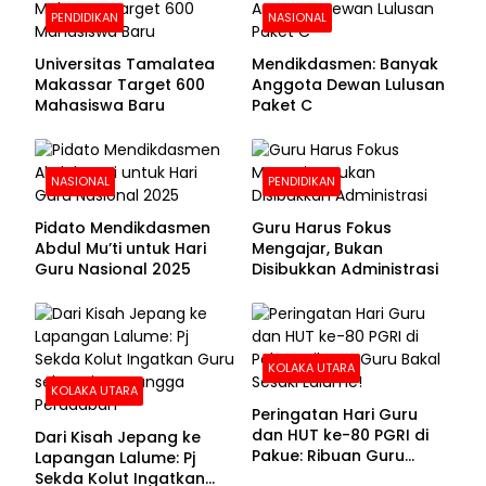
PENDIDIKAN
NASIONAL
Universitas Tamalatea
Mendikdasmen: Banyak
Makassar Target 600
Anggota Dewan Lulusan
Mahasiswa Baru
Paket C
NASIONAL
PENDIDIKAN
Pidato Mendikdasmen
Guru Harus Fokus
Abdul Mu’ti untuk Hari
Mengajar, Bukan
Guru Nasional 2025
Disibukkan Administrasi
KOLAKA UTARA
KOLAKA UTARA
Peringatan Hari Guru
dan HUT ke-80 PGRI di
Dari Kisah Jepang ke
Pakue: Ribuan Guru
Lapangan Lalume: Pj
Bakal Sesaki Lalume!
Sekda Kolut Ingatkan