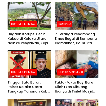
HUKUM & KRIMINAL
BOMBANA
Dugaan Korupsi Benih
7 Terduga Penambang
Kakao di Kolaka Utara
Emas Ilegal di Bombana
Naik ke Penyidikan, Kejari
Diamankan, Polisi Sita
Periksa Sejumlah Pihak
Mesin Dompeng hingga
Crusher
HUKUM & KRIMINAL
HUKUM & KRIMINAL
Tinggal Satu Buron,
Fakta-Fakta Bayi Baru
Polres Kolaka Utara
Dilahirkan Dibuang
Tangkap Tahanan Kabur
Ibunya di Toilet Masjid
ke-10 di Hari ke-21
Kolaka Utara
Pengejaran