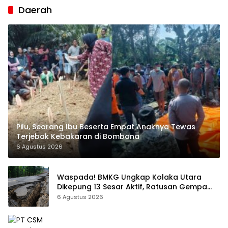
Daerah
Pilu, Seorang Ibu Beserta Empat Anaknya Tewas
Terjebak Kebakaran di Bombana
6 Agustus 2026
Waspada! BMKG Ungkap Kolaka Utara
Dikepung 13 Sesar Aktif, Ratusan Gempa
Sudah Terekam
6 Agustus 2026