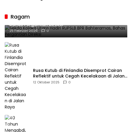
Guru sebagai
Penyangga Peradaban
Ragam
Sekda Kolaka Utara Hadiri RUPSLB BPR Bahteramas,
Bahas Pergantian Direksi
25 Februari 2026
0
Rusa Kutub di Finlandia Disemprot Cairan
Reflektif untuk Cegah Kecelakaan di Jalan
Raya
12 Oktober 2025
0