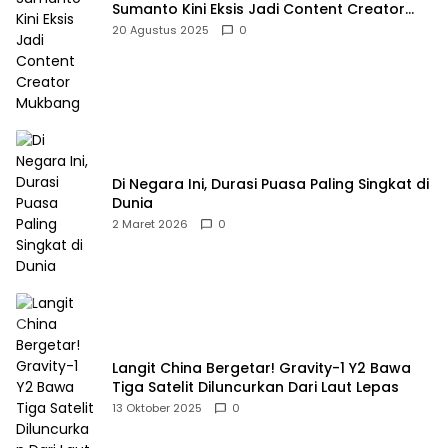
Sumanto Kini Eksis Jadi Content Creator
Mukbang
20 Agustus 2025
0
Di Negara Ini, Durasi Puasa Paling Singkat di
Dunia
2 Maret 2026
0
Langit China Bergetar! Gravity-1 Y2 Bawa
Tiga Satelit Diluncurkan Dari Laut Lepas
13 Oktober 2025
0