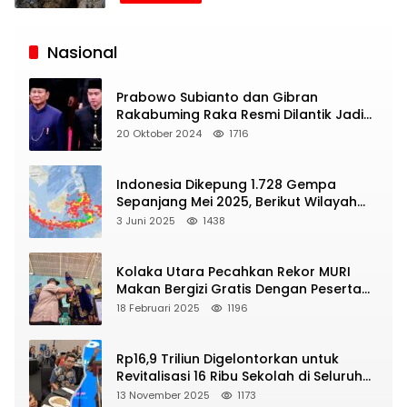
Siaran
Publik
Nasional
Prabowo Subianto dan Gibran
Rakabuming Raka Resmi Dilantik Jadi
Presiden dan Wapres RI
20 Oktober 2024
1716
Indonesia Dikepung 1.728 Gempa
Sepanjang Mei 2025, Berikut Wilayah
Yang Intens Diguncang!
3 Juni 2025
1438
Kolaka Utara Pecahkan Rekor MURI
Makan Bergizi Gratis Dengan Peserta
Terbanyak
18 Februari 2025
1196
Rp16,9 Triliun Digelontorkan untuk
Revitalisasi 16 Ribu Sekolah di Seluruh
Indonesia
13 November 2025
1173