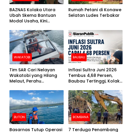
BAZNAS Kolaka Utara
Rumah Petani di Konawe
Ubah Skema Bantuan
Selatan Ludes Terbakar
Modal Usaha, Kini
Disalurkan dalam Bentuk
Barang Senilai Rp419,5
Juta
WAKATOBI
BAUBAU
Tim SAR Cari Nelayan
Inflasi Sultra Juni 2026
Wakatobi yang Hilang
Tembus 4,68 Persen,
Melaut, Perahu
Baubau Tertinggi, Kolaka
Ditemukan Mengapung
Posisi Kedua
Kemasukan Air
BUTON
BOMBANA
Basarnas Tutup Operasi
7 Terduga Penambang