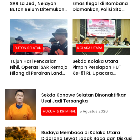
SAR La Jedi, Nelayan
Emas Ilegal di Bombana
Buton Belum Ditemukan
Diamankan, Polisi Sita
Setelah Sepekan Dicari
Mesin Dompeng hingga
Crusher
BUTON SELATAN
KOLAKA UTARA
Tujuh Hari Pencarian
Sekda Kolaka Utara
Nihil, Operasi SAR Remaja
Pimpin Persiapan HUT
Hilang di Perairan Lande
Ke-81 RI, Upacara
Buton Selatan Dihentikan
Dipusatkan di Lasusua
Sekda Konawe Selatan Dinonaktifkan
Usai Jadi Tersangka
HUKUM & KRIMINAL
5 Agustus 2026
Budaya Membaca di Kolaka Utara
Didorong Lewat Lapak Baca dan Diskusi