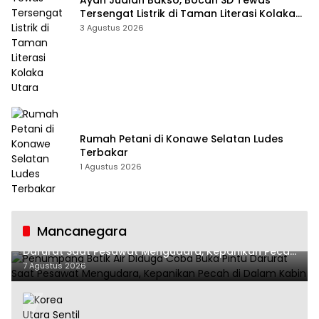
Ayah Jualan Bakso, Bocah SD Tewas
Tersengat Listrik di Taman Literasi Kolaka
Utara
3 Agustus 2026
Rumah Petani di Konawe Selatan Ludes
Terbakar
1 Agustus 2026
Mancanegara
Penumpang Batik Air Diduga Coba Buka Pintu
Darurat Saat Pesawat Mengudara, Kepanikan Pecah
di Dalam Kabin
7 Agustus 2026