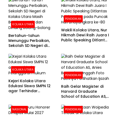
PENDIDIKAN
KOLAKA UTARA
Wakili Kolaka Utara, Nur
Hikmah Dewi Raih Juara I
Bertahun-tahun
Public Speaking Ditlantas
Menunggu Perbaikan,
Polda Sultra pada
Sekolah SD Negeri di
Puncak Hari
Kolaka Utara Masih
Bhayangkara ke-80
Beralas Tanah dan
Dinding Bolong-bolong
KOLAKA UTARA
PENDIDIKAN
Kejari Kolaka Utara
Edukasi Siswa SMPN 12
Raih Gelar Magister di
agar Terhindar
Harvard Graduate
Pelanggaran Hukum
School of Education AS,
Anies Baswedan Unggah
Foto Putrinya Perlihatkan
NASIONAL
PENDIDIKAN
Ijazah