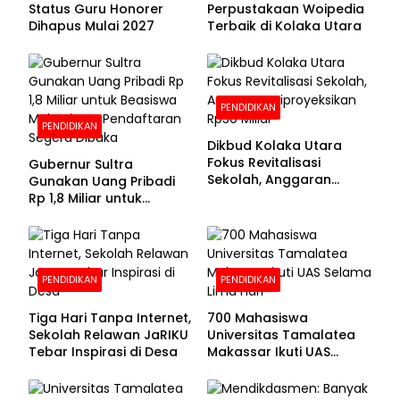
Status Guru Honorer
Perpustakaan Woipedia
Dihapus Mulai 2027
Terbaik di Kolaka Utara
PENDIDIKAN
PENDIDIKAN
Dikbud Kolaka Utara
Fokus Revitalisasi
Gubernur Sultra
Sekolah, Anggaran
Gunakan Uang Pribadi
Diproyeksikan Rp30
Rp 1,8 Miliar untuk
Miliar
Beasiswa Mahasiswa,
Pendaftaran Segera
Dibuka
PENDIDIKAN
PENDIDIKAN
Tiga Hari Tanpa Internet,
700 Mahasiswa
Sekolah Relawan JaRIKU
Universitas Tamalatea
Tebar Inspirasi di Desa
Makassar Ikuti UAS
Selama Lima Hari