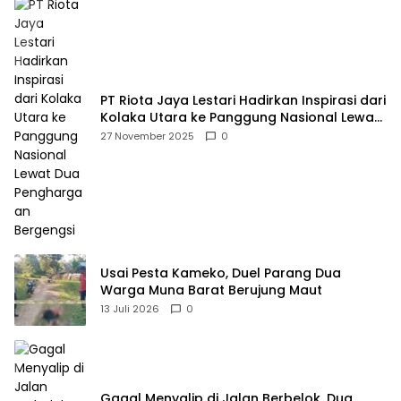
PT Riota Jaya Lestari Hadirkan Inspirasi dari
Kolaka Utara ke Panggung Nasional Lewat
Dua Penghargaan Bergengsi
27 November 2025
0
Usai Pesta Kameko, Duel Parang Dua
Warga Muna Barat Berujung Maut
13 Juli 2026
0
Gagal Menyalip di Jalan Berbelok, Dua