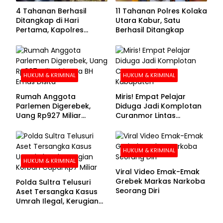
4 Tahanan Berhasil
11 Tahanan Polres Kolaka
Ditangkap di Hari
Utara Kabur, Satu
Pertama, Kapolres
Berhasil Ditangkap
Kolaka Utara Sarankan 7
Buronan Segera
Menyerahkan Diri
HUKUM & KRIMINAL
HUKUM & KRIMINAL
Rumah Anggota
Miris! Empat Pelajar
Parlemen Digerebek,
Diduga Jadi Komplotan
Uang Rp927 Miliar
Curanmor Lintas
hingga BH Emas Disita
Kabupaten
HUKUM & KRIMINAL
HUKUM & KRIMINAL
Viral Video Emak-Emak
Grebek Markas Narkoba
Polda Sultra Telusuri
Seorang Diri
Aset Tersangka Kasus
Umrah Ilegal, Kerugian
Korban Capai Rp7 Miliar