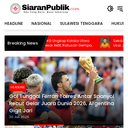
Langsung
ke
konten
HEADLINE
NASIONAL
SULAWESI TENGGARA
HUKUM 
Ungkap Kolaka Utara
Sekda Konawe Selatan Dinonaktifkan
Breaking News
r Aktif, Ratusan Gempa
Usai Jadi Tersangka
HEADLINE
Gol Tunggal Ferran Torres Antar Spanyol
Rebut Gelar Juara Dunia 2026, Argentina
Gigit Jari
20 Juli 2026