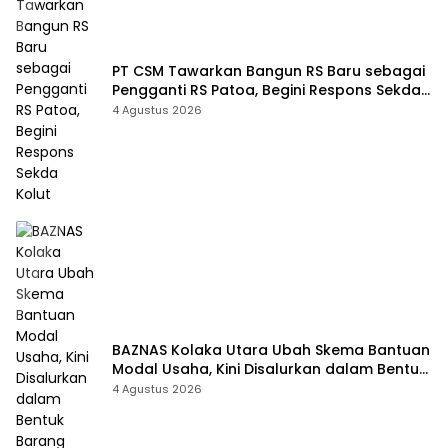
PT CSM Tawarkan Bangun RS Baru sebagai
Pengganti RS Patoa, Begini Respons Sekda
Kolut
4 Agustus 2026
BAZNAS Kolaka Utara Ubah Skema Bantuan
Modal Usaha, Kini Disalurkan dalam Bentuk
Barang Senilai Rp419,5 Juta
4 Agustus 2026