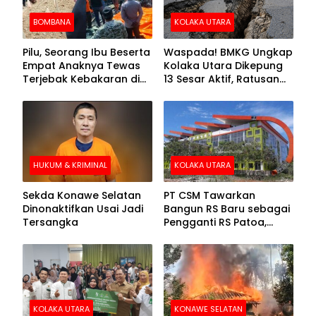
BOMBANA
KOLAKA UTARA
Pilu, Seorang Ibu Beserta
Waspada! BMKG Ungkap
Empat Anaknya Tewas
Kolaka Utara Dikepung
Terjebak Kebakaran di
13 Sesar Aktif, Ratusan
Bombana
Gempa Sudah Terekam
HUKUM & KRIMINAL
KOLAKA UTARA
Sekda Konawe Selatan
PT CSM Tawarkan
Dinonaktifkan Usai Jadi
Bangun RS Baru sebagai
Tersangka
Pengganti RS Patoa,
Begini Respons Sekda
Kolut
KOLAKA UTARA
KONAWE SELATAN