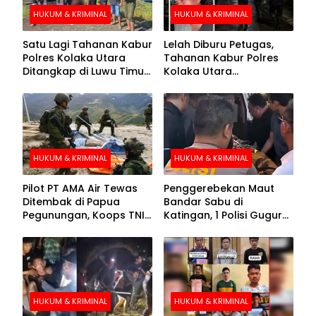
HUKUM & KRIMINAL
HUKUM & KRIMINAL
Satu Lagi Tahanan Kabur
Lelah Diburu Petugas,
Polres Kolaka Utara
Tahanan Kabur Polres
Ditangkap di Luwu Timur,
Kolaka Utara
Lima Masih Buron
Menyerahkan Diri
HUKUM & KRIMINAL
HUKUM & KRIMINAL
Pilot PT AMA Air Tewas
Penggerebekan Maut
Ditembak di Papua
Bandar Sabu di
Pegunungan, Koops TNI
Katingan, 1 Polisi Gugur
Habema Berhasil
dan 2 Hilang
Evakuasi Jenazah
Korban
HUKUM & KRIMINAL
HUKUM & KRIMINAL