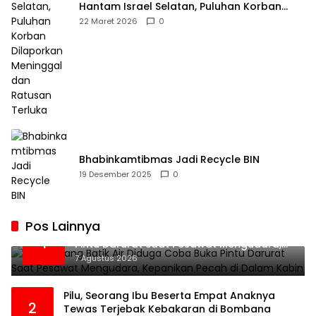
Hantam Israel Selatan, Puluhan Korban
Dilaporkan Meninggal dan Ratusan Terluka
22 Maret 2026
0
Bhabinkamtibmas Jadi Recycle BIN
19 Desember 2025
0
Pos Lainnya
Penumpang Batik Air Diduga Coba Buka
1
Pintu Darurat Saat Pesawat Mengudara,
Kepanikan Pecah di Dalam Kabin
7 Agustus 2026
Pilu, Seorang Ibu Beserta Empat Anaknya
2
Tewas Terjebak Kebakaran di Bombana