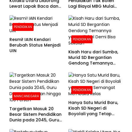
Kolaka Utara Didorong
Pendidikan Tak Boleh
Lewat Lapak Baca dan
Lagi Biayai MBG Mulai
Diskusi
APBN 2028
PENDIDIKAN
Resmi! IAIN Kendari
PENDIDIKAN
Berubah Status Menjadi
UIN
Kisah Haru dari Sumba,
Murid SD Bergantian
Gendong Temannya
yang Difabel Demi Bisa
Sekolah
PENDIDIKAN
MANCANEGARA
Hanya Satu Murid Baru,
Kisah SD Negeri di
Targetkan Masuk 20
Boyolali yang Tetap
Besar Sistem Pendidikan
Semangat Membuka
Dunia pada 2045, Guru
Kelas
Dapat Tunjangan hingga
100 Persen