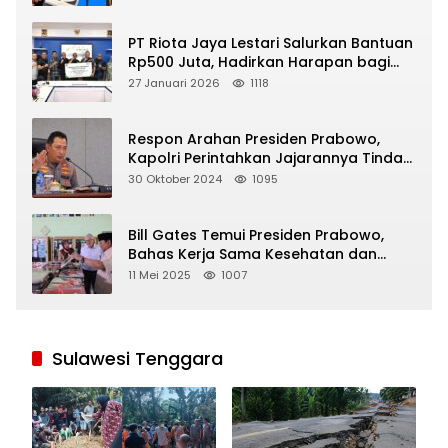
PT Riota Jaya Lestari Salurkan Bantuan
Rp500 Juta, Hadirkan Harapan bagi
Korban Bencana di Sumatera
27 Januari 2026
1118
Respon Arahan Presiden Prabowo,
Kapolri Perintahkan Jajarannya Tindak
Tegas Pelaku Judi Online
30 Oktober 2024
1095
Bill Gates Temui Presiden Prabowo,
Bahas Kerja Sama Kesehatan dan
Program Makan Bergizi Gratis
11 Mei 2025
1007
Sulawesi Tenggara