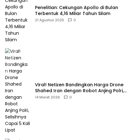
Penelitian: Cekungan Apollo di Bulan
Terbentuk 4,16 Miliar Tahun Silam
21 Agustus 2025
0
Viral! Netizen Bandingkan Harga Drone
Shahed Iran dengan Robot Anjing Polri,
Selisihnya Capai 5 Kali Lipat
14 Maret 2026
0