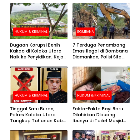
HUKUM & KRIMINAL
BOMBANA
Dugaan Korupsi Benih
7 Terduga Penambang
Kakao di Kolaka Utara
Emas Ilegal di Bombana
Naik ke Penyidikan, Kejari
Diamankan, Polisi Sita
Periksa Sejumlah Pihak
Mesin Dompeng hingga
Crusher
HUKUM & KRIMINAL
HUKUM & KRIMINAL
Tinggal Satu Buron,
Fakta-Fakta Bayi Baru
Polres Kolaka Utara
Dilahirkan Dibuang
Tangkap Tahanan Kabur
Ibunya di Toilet Masjid
ke-10 di Hari ke-21
Kolaka Utara
Pengejaran