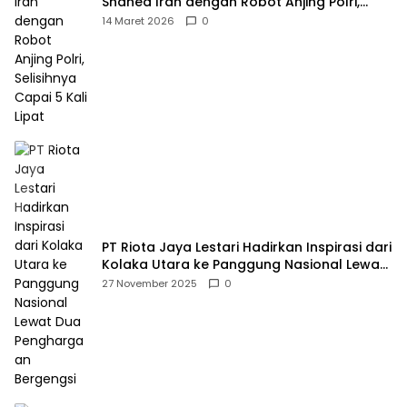
Shahed Iran dengan Robot Anjing Polri,
Selisihnya Capai 5 Kali Lipat
14 Maret 2026
0
PT Riota Jaya Lestari Hadirkan Inspirasi dari
Kolaka Utara ke Panggung Nasional Lewat
Dua Penghargaan Bergengsi
27 November 2025
0