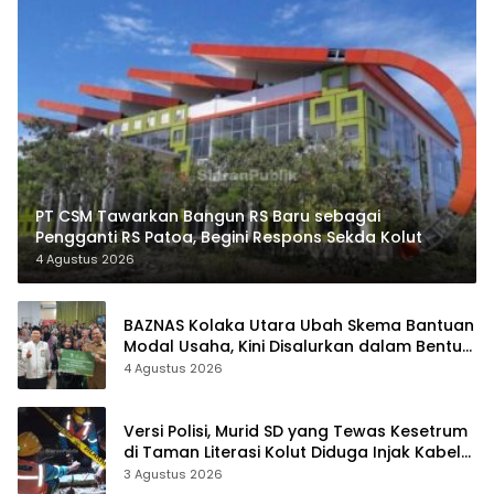
PT CSM Tawarkan Bangun RS Baru sebagai
Pengganti RS Patoa, Begini Respons Sekda Kolut
4 Agustus 2026
BAZNAS Kolaka Utara Ubah Skema Bantuan
Modal Usaha, Kini Disalurkan dalam Bentuk
Barang Senilai Rp419,5 Juta
4 Agustus 2026
Versi Polisi, Murid SD yang Tewas Kesetrum
di Taman Literasi Kolut Diduga Injak Kabel
Beraliran Listrik
3 Agustus 2026