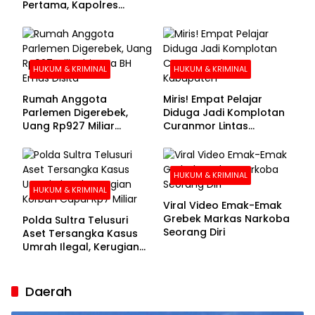
Pertama, Kapolres
Kolaka Utara Sarankan 7
Buronan Segera
Menyerahkan Diri
HUKUM & KRIMINAL
HUKUM & KRIMINAL
Rumah Anggota
Miris! Empat Pelajar
Parlemen Digerebek,
Diduga Jadi Komplotan
Uang Rp927 Miliar
Curanmor Lintas
hingga BH Emas Disita
Kabupaten
HUKUM & KRIMINAL
HUKUM & KRIMINAL
Viral Video Emak-Emak
Grebek Markas Narkoba
Polda Sultra Telusuri
Seorang Diri
Aset Tersangka Kasus
Umrah Ilegal, Kerugian
Korban Capai Rp7 Miliar
Daerah