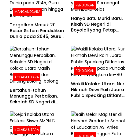
PENDIDIKAN
MANCANEGARA
Hanya Satu Murid Baru,
Kisah SD Negeri di
Targetkan Masuk 20
Boyolali yang Tetap
Besar Sistem Pendidikan
Semangat Membuka
Dunia pada 2045, Guru
Kelas
Dapat Tunjangan hingga
100 Persen
PENDIDIKAN
KOLAKA UTARA
Wakili Kolaka Utara, Nur
Hikmah Dewi Raih Juara I
Bertahun-tahun
Public Speaking Ditlantas
Menunggu Perbaikan,
Polda Sultra pada
Sekolah SD Negeri di
Puncak Hari
Kolaka Utara Masih
Bhayangkara ke-80
Beralas Tanah dan
Dinding Bolong-bolong
KOLAKA UTARA
PENDIDIKAN