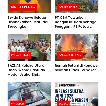
HUKUM & KRIMINAL
KOLAKA UTARA
Sekda Konawe Selatan
PT CSM Tawarkan
Dinonaktifkan Usai Jadi
Bangun RS Baru sebagai
Tersangka
Pengganti RS Patoa,
Begini Respons Sekda
Kolut
KOLAKA UTARA
KONAWE SELATAN
BAZNAS Kolaka Utara
Rumah Petani di Konawe
Ubah Skema Bantuan
Selatan Ludes Terbakar
Modal Usaha, Kini
Disalurkan dalam Bentuk
Barang Senilai Rp419,5
Juta
WAKATOBI
BAUBAU