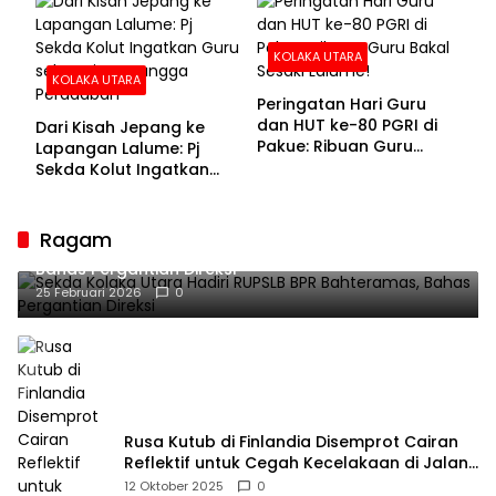
KOLAKA UTARA
KOLAKA UTARA
Peringatan Hari Guru
dan HUT ke-80 PGRI di
Dari Kisah Jepang ke
Pakue: Ribuan Guru
Lapangan Lalume: Pj
Bakal Sesaki Lalume!
Sekda Kolut Ingatkan
Guru sebagai
Penyangga Peradaban
Ragam
Sekda Kolaka Utara Hadiri RUPSLB BPR Bahteramas,
Bahas Pergantian Direksi
25 Februari 2026
0
Rusa Kutub di Finlandia Disemprot Cairan
Reflektif untuk Cegah Kecelakaan di Jalan
Raya
12 Oktober 2025
0