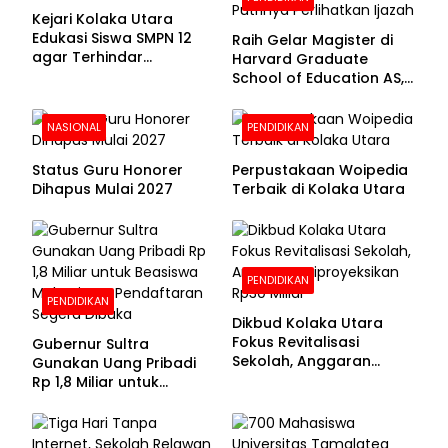
Kejari Kolaka Utara
Edukasi Siswa SMPN 12
Raih Gelar Magister di
agar Terhindar
Harvard Graduate
Pelanggaran Hukum
School of Education AS,
Anies Baswedan Unggah
Foto Putrinya Perlihatkan
NASIONAL
PENDIDIKAN
Ijazah
Status Guru Honorer
Perpustakaan Woipedia
Dihapus Mulai 2027
Terbaik di Kolaka Utara
PENDIDIKAN
PENDIDIKAN
Dikbud Kolaka Utara
Fokus Revitalisasi
Gubernur Sultra
Sekolah, Anggaran
Gunakan Uang Pribadi
Diproyeksikan Rp30
Rp 1,8 Miliar untuk
Miliar
Beasiswa Mahasiswa,
Pendaftaran Segera
Dibuka