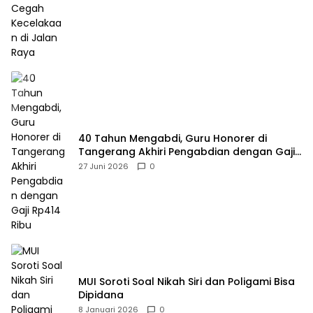
40 Tahun Mengabdi, Guru Honorer di
Tangerang Akhiri Pengabdian dengan Gaji
Rp414 Ribu
27 Juni 2026
0
MUI Soroti Soal Nikah Siri dan Poligami Bisa
Dipidana
8 Januari 2026
0