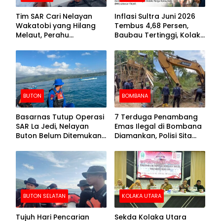
Tim SAR Cari Nelayan
Inflasi Sultra Juni 2026
Wakatobi yang Hilang
Tembus 4,68 Persen,
Melaut, Perahu
Baubau Tertinggi, Kolaka
Ditemukan Mengapung
Posisi Kedua
Kemasukan Air
BUTON
BOMBANA
Basarnas Tutup Operasi
7 Terduga Penambang
SAR La Jedi, Nelayan
Emas Ilegal di Bombana
Buton Belum Ditemukan
Diamankan, Polisi Sita
Setelah Sepekan Dicari
Mesin Dompeng hingga
Crusher
BUTON SELATAN
KOLAKA UTARA
Tujuh Hari Pencarian
Sekda Kolaka Utara