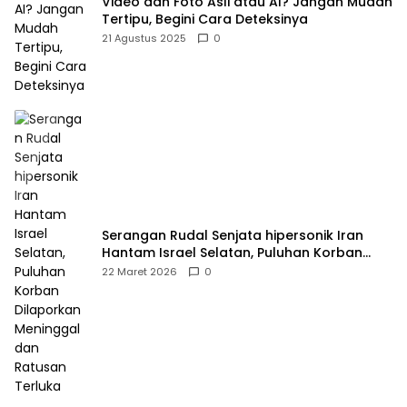
Video dan Foto Asli atau AI? Jangan Mudah
Tertipu, Begini Cara Deteksinya
21 Agustus 2025
0
Serangan Rudal Senjata hipersonik Iran
Hantam Israel Selatan, Puluhan Korban
Dilaporkan Meninggal dan Ratusan Terluka
22 Maret 2026
0