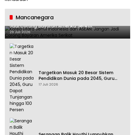
Mancanegara
Korea Utara Sentil Indonesia dan ASEAN: Jangan
Jadi Corong Bayaran Amerika Serikat
29 Juli 2026
Targetkan Masuk 20 Besar Sistem
Pendidikan Dunia pada 2045, Guru
Dapat Tunjangan hingga 100 Persen
17 Juli 2026
Serangan Balik Houthi Lumpuhkan