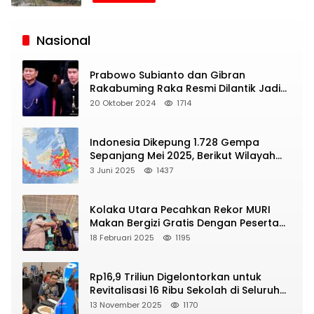
Siaran
Publik
Nasional
Prabowo Subianto dan Gibran
Rakabuming Raka Resmi Dilantik Jadi
Presiden dan Wapres RI
20 Oktober 2024
1714
Indonesia Dikepung 1.728 Gempa
Sepanjang Mei 2025, Berikut Wilayah
Yang Intens Diguncang!
3 Juni 2025
1437
Kolaka Utara Pecahkan Rekor MURI
Makan Bergizi Gratis Dengan Peserta
Terbanyak
18 Februari 2025
1195
Rp16,9 Triliun Digelontorkan untuk
Revitalisasi 16 Ribu Sekolah di Seluruh
Indonesia
13 November 2025
1170