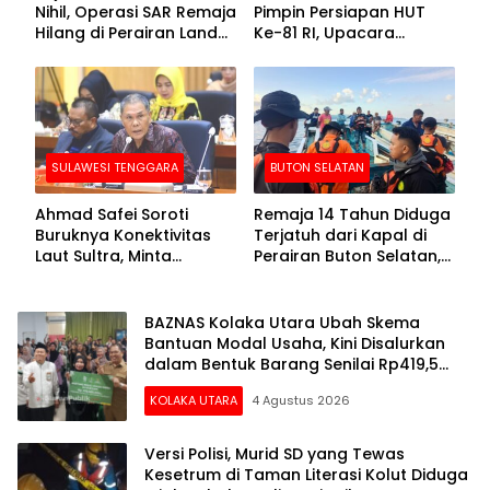
Nihil, Operasi SAR Remaja
Pimpin Persiapan HUT
Hilang di Perairan Lande
Ke-81 RI, Upacara
Buton Selatan Dihentikan
Dipusatkan di Lasusua
SULAWESI TENGGARA
BUTON SELATAN
Ahmad Safei Soroti
Remaja 14 Tahun Diduga
Buruknya Konektivitas
Terjatuh dari Kapal di
Laut Sultra, Minta
Perairan Buton Selatan,
Kemenhub Benahi Tol
Tim SAR Lakukan
Laut hingga KSOP
Pencarian
BAZNAS Kolaka Utara Ubah Skema
Bantuan Modal Usaha, Kini Disalurkan
dalam Bentuk Barang Senilai Rp419,5
Juta
KOLAKA UTARA
4 Agustus 2026
Versi Polisi, Murid SD yang Tewas
Kesetrum di Taman Literasi Kolut Diduga