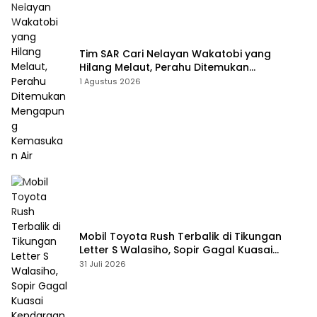
Tim SAR Cari Nelayan Wakatobi yang
Hilang Melaut, Perahu Ditemukan
Mengapung Kemasukan Air
1 Agustus 2026
Mobil Toyota Rush Terbalik di Tikungan
Letter S Walasiho, Sopir Gagal Kuasai
Kendaraan
31 Juli 2026