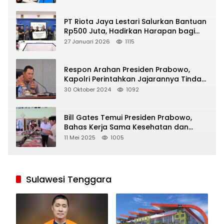
PT Riota Jaya Lestari Salurkan Bantuan
Rp500 Juta, Hadirkan Harapan bagi
Korban Bencana di Sumatera
27 Januari 2026
1115
Respon Arahan Presiden Prabowo,
Kapolri Perintahkan Jajarannya Tindak
Tegas Pelaku Judi Online
30 Oktober 2024
1092
Bill Gates Temui Presiden Prabowo,
Bahas Kerja Sama Kesehatan dan
Program Makan Bergizi Gratis
11 Mei 2025
1005
Sulawesi Tenggara