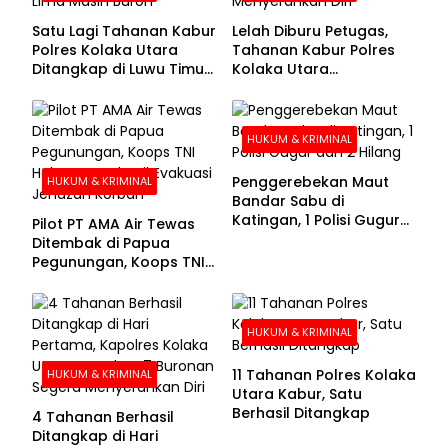
Satu Lagi Tahanan Kabur
Lelah Diburu Petugas,
Polres Kolaka Utara
Tahanan Kabur Polres
Ditangkap di Luwu Timur,
Kolaka Utara
Lima Masih Buron
Menyerahkan Diri
HUKUM & KRIMINAL
Penggerebekan Maut
HUKUM & KRIMINAL
Bandar Sabu di
Katingan, 1 Polisi Gugur
Pilot PT AMA Air Tewas
dan 2 Hilang
Ditembak di Papua
Pegunungan, Koops TNI
Habema Berhasil
Evakuasi Jenazah
Korban
HUKUM & KRIMINAL
11 Tahanan Polres Kolaka
HUKUM & KRIMINAL
Utara Kabur, Satu
Berhasil Ditangkap
4 Tahanan Berhasil
Ditangkap di Hari