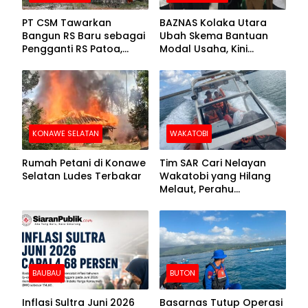
PT CSM Tawarkan
BAZNAS Kolaka Utara
Bangun RS Baru sebagai
Ubah Skema Bantuan
Pengganti RS Patoa,
Modal Usaha, Kini
Begini Respons Sekda
Disalurkan dalam Bentuk
Kolut
Barang Senilai Rp419,5
Juta
KONAWE SELATAN
WAKATOBI
Rumah Petani di Konawe
Tim SAR Cari Nelayan
Selatan Ludes Terbakar
Wakatobi yang Hilang
Melaut, Perahu
Ditemukan Mengapung
Kemasukan Air
BAUBAU
BUTON
Inflasi Sultra Juni 2026
Basarnas Tutup Operasi