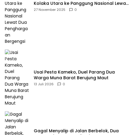
Kolaka Utara ke Panggung Nasional Lewat
Dua Penghargaan Bergengsi
27 November 2025
0
Usai Pesta Kameko, Duel Parang Dua
Warga Muna Barat Berujung Maut
13 Juli 2026
0
Gagal Menyalip di Jalan Berbelok, Dua