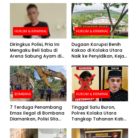
HUKUM & KRIMINAL
HUKUM & KRIMINAL
Diringkus Polisi, Pria Ini
Dugaan Korupsi Benih
Mengaku Beli Sabu di
Kakao di Kolaka Utara
Arena Sabung Ayam di
Naik ke Penyidikan, Kejari
Kolaka
Periksa Sejumlah Pihak
BOMBANA
HUKUM & KRIMINAL
7 Terduga Penambang
Tinggal Satu Buron,
Emas Ilegal di Bombana
Polres Kolaka Utara
Diamankan, Polisi Sita
Tangkap Tahanan Kabur
Mesin Dompeng hingga
ke-10 di Hari ke-21
Crusher
Pengejaran