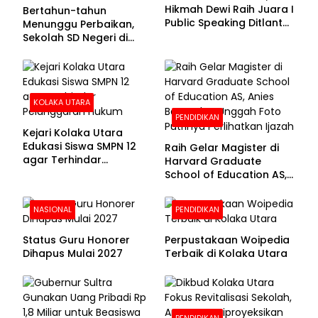
Hikmah Dewi Raih Juara I
Bertahun-tahun
Public Speaking Ditlantas
Menunggu Perbaikan,
Polda Sultra pada
Sekolah SD Negeri di
Puncak Hari
Kolaka Utara Masih
Bhayangkara ke-80
Beralas Tanah dan
Dinding Bolong-bolong
KOLAKA UTARA
PENDIDIKAN
Kejari Kolaka Utara
Edukasi Siswa SMPN 12
Raih Gelar Magister di
agar Terhindar
Harvard Graduate
Pelanggaran Hukum
School of Education AS,
Anies Baswedan Unggah
Foto Putrinya Perlihatkan
NASIONAL
PENDIDIKAN
Ijazah
Status Guru Honorer
Perpustakaan Woipedia
Dihapus Mulai 2027
Terbaik di Kolaka Utara
PENDIDIKAN