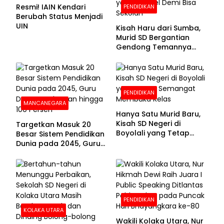
Resmi! IAIN Kendari
PENDIDIKAN
Berubah Status Menjadi
UIN
Kisah Haru dari Sumba,
Murid SD Bergantian
Gendong Temannya
yang Difabel Demi Bisa
Sekolah
PENDIDIKAN
MANCANEGARA
Hanya Satu Murid Baru,
Kisah SD Negeri di
Targetkan Masuk 20
Boyolali yang Tetap
Besar Sistem Pendidikan
Semangat Membuka
Dunia pada 2045, Guru
Kelas
Dapat Tunjangan hingga
100 Persen
PENDIDIKAN
KOLAKA UTARA
Wakili Kolaka Utara, Nur