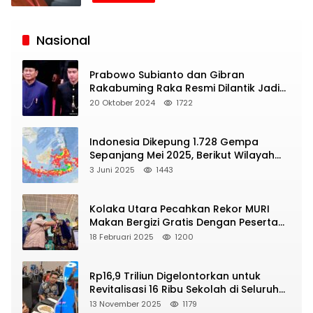
Siaran
Publik
Nasional
Prabowo Subianto dan Gibran
Rakabuming Raka Resmi Dilantik Jadi
Presiden dan Wapres RI
20 Oktober 2024
1722
Indonesia Dikepung 1.728 Gempa
Sepanjang Mei 2025, Berikut Wilayah
Yang Intens Diguncang!
3 Juni 2025
1443
Kolaka Utara Pecahkan Rekor MURI
Makan Bergizi Gratis Dengan Peserta
Terbanyak
18 Februari 2025
1200
Rp16,9 Triliun Digelontorkan untuk
Revitalisasi 16 Ribu Sekolah di Seluruh
Indonesia
13 November 2025
1179