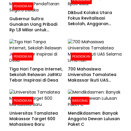
PENDIDIKAN
Dikbud Kolaka Utara
Fokus Revitalisasi
Gubernur Sultra
Sekolah, Anggaran
Gunakan Uang Pribadi
Diproyeksikan Rp30
Rp 1,8 Miliar untuk
Miliar
Beasiswa Mahasiswa,
Pendaftaran Segera
Dibuka
PENDIDIKAN
PENDIDIKAN
Tiga Hari Tanpa Internet,
700 Mahasiswa
Sekolah Relawan JaRIKU
Universitas Tamalatea
Tebar Inspirasi di Desa
Makassar Ikuti UAS
Selama Lima Hari
PENDIDIKAN
NASIONAL
Universitas Tamalatea
Mendikdasmen: Banyak
Makassar Target 600
Anggota Dewan Lulusan
Mahasiswa Baru
Paket C