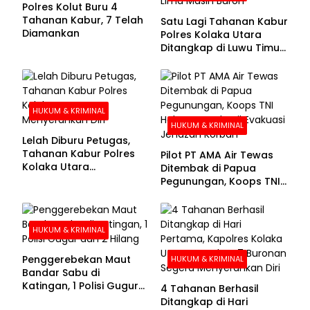
Polres Kolut Buru 4
Tahanan Kabur, 7 Telah
Satu Lagi Tahanan Kabur
Diamankan
Polres Kolaka Utara
Ditangkap di Luwu Timur,
Lima Masih Buron
HUKUM & KRIMINAL
HUKUM & KRIMINAL
Lelah Diburu Petugas,
Tahanan Kabur Polres
Pilot PT AMA Air Tewas
Kolaka Utara
Ditembak di Papua
Menyerahkan Diri
Pegunungan, Koops TNI
Habema Berhasil
Evakuasi Jenazah
Korban
HUKUM & KRIMINAL
Penggerebekan Maut
HUKUM & KRIMINAL
Bandar Sabu di
Katingan, 1 Polisi Gugur
4 Tahanan Berhasil
dan 2 Hilang
Ditangkap di Hari