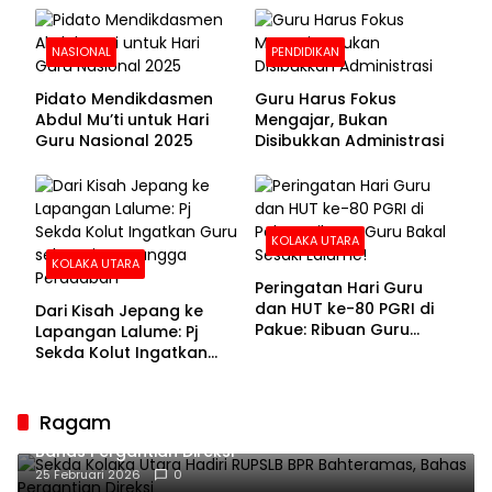
NASIONAL
PENDIDIKAN
Pidato Mendikdasmen
Guru Harus Fokus
Abdul Mu’ti untuk Hari
Mengajar, Bukan
Guru Nasional 2025
Disibukkan Administrasi
KOLAKA UTARA
KOLAKA UTARA
Peringatan Hari Guru
dan HUT ke-80 PGRI di
Dari Kisah Jepang ke
Pakue: Ribuan Guru
Lapangan Lalume: Pj
Bakal Sesaki Lalume!
Sekda Kolut Ingatkan
Guru sebagai
Penyangga Peradaban
Ragam
Sekda Kolaka Utara Hadiri RUPSLB BPR Bahteramas,
Bahas Pergantian Direksi
25 Februari 2026
0