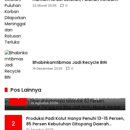
Dilaporkan Meninggal dan Ratusan Terluka
22 Maret 2026
0
Bhabinkamtibmas Jadi Recycle BIN
19 Desember 2025
0
Pos Lainnya
Serangan Siber di Indonesia Meledak 62
1
Persen, Kebiasaan Sepele Pengguna Bisa
Jadi Pintu Masuk Hacker
10 Agustus 2026
Produksi Padi Kolut Hanya Penuhi 13–15 Persen,
2
85 Persen Kebutuhan Ditopang Daerah
Tetangga
10 Agustus 2026