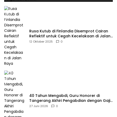
Rusa Kutub di Finlandia Disemprot Cairan
Reflektif untuk Cegah Kecelakaan di Jalan
Raya
12 Oktober 2025
0
40 Tahun Mengabdi, Guru Honorer di
Tangerang Akhiri Pengabdian dengan Gaji
Rp414 Ribu
27 Juni 2026
0