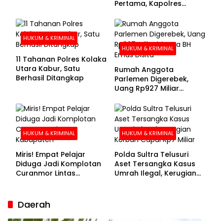
Pertama, Kapolres
Kolaka Utara Sarankan 7
Buronan Segera
Menyerahkan Diri
HUKUM & KRIMINAL
HUKUM & KRIMINAL
11 Tahanan Polres Kolaka
Utara Kabur, Satu
Rumah Anggota
Berhasil Ditangkap
Parlemen Digerebek,
Uang Rp927 Miliar
hingga BH Emas Disita
HUKUM & KRIMINAL
HUKUM & KRIMINAL
Miris! Empat Pelajar
Polda Sultra Telusuri
Diduga Jadi Komplotan
Aset Tersangka Kasus
Curanmor Lintas
Umrah Ilegal, Kerugian
Kabupaten
Korban Capai Rp7 Miliar
Daerah