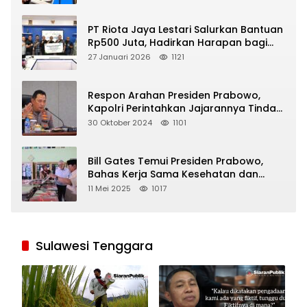
PT Riota Jaya Lestari Salurkan Bantuan
Rp500 Juta, Hadirkan Harapan bagi
Korban Bencana di Sumatera
27 Januari 2026
1121
Respon Arahan Presiden Prabowo,
Kapolri Perintahkan Jajarannya Tindak
Tegas Pelaku Judi Online
30 Oktober 2024
1101
Bill Gates Temui Presiden Prabowo,
Bahas Kerja Sama Kesehatan dan
Program Makan Bergizi Gratis
11 Mei 2025
1017
Sulawesi Tenggara