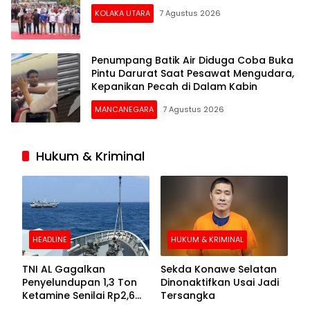
KOLAKA UTARA
7 Agustus 2026
Penumpang Batik Air Diduga Coba Buka
Pintu Darurat Saat Pesawat Mengudara,
Kepanikan Pecah di Dalam Kabin
MANCANEGARA
7 Agustus 2026
Hukum & Kriminal
HEADLINE
HUKUM & KRIMINAL
TNI AL Gagalkan
Sekda Konawe Selatan
Penyelundupan 1,3 Ton
Dinonaktifkan Usai Jadi
Ketamine Senilai Rp2,6
Tersangka
Triliun di Perairan Kepri