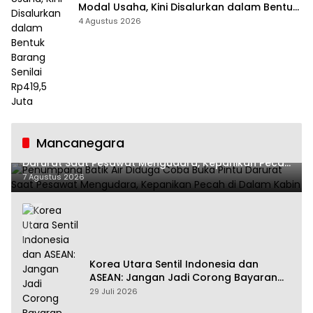
Modal Usaha, Kini Disalurkan dalam Bentuk
Barang Senilai Rp419,5 Juta
4 Agustus 2026
Mancanegara
Penumpang Batik Air Diduga Coba Buka Pintu
Darurat Saat Pesawat Mengudara, Kepanikan Pecah
di Dalam Kabin
7 Agustus 2026
Korea Utara Sentil Indonesia dan
ASEAN: Jangan Jadi Corong Bayaran
Amerika Serikat
29 Juli 2026