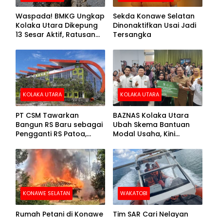
Waspada! BMKG Ungkap
Sekda Konawe Selatan
Kolaka Utara Dikepung
Dinonaktifkan Usai Jadi
13 Sesar Aktif, Ratusan
Tersangka
Gempa Sudah Terekam
KOLAKA UTARA
KOLAKA UTARA
PT CSM Tawarkan
BAZNAS Kolaka Utara
Bangun RS Baru sebagai
Ubah Skema Bantuan
Pengganti RS Patoa,
Modal Usaha, Kini
Begini Respons Sekda
Disalurkan dalam Bentuk
Kolut
Barang Senilai Rp419,5
Juta
KONAWE SELATAN
WAKATOBI
Rumah Petani di Konawe
Tim SAR Cari Nelayan