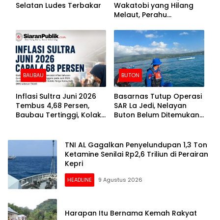
Selatan Ludes Terbakar
Wakatobi yang Hilang
Melaut, Perahu
Ditemukan Mengapung
Kemasukan Air
BAUBAU
BUTON
Inflasi Sultra Juni 2026
Basarnas Tutup Operasi
Tembus 4,68 Persen,
SAR La Jedi, Nelayan
Baubau Tertinggi, Kolaka
Buton Belum Ditemukan
Posisi Kedua
Setelah Sepekan Dicari
TNI AL Gagalkan Penyelundupan 1,3 Ton
Ketamine Senilai Rp2,6 Triliun di Perairan
Kepri
HEADLINE
9 Agustus 2026
Harapan Itu Bernama Kemah Rakyat