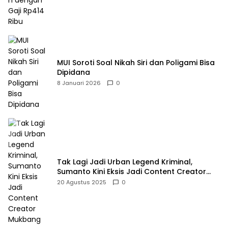
MUI Soroti Soal Nikah Siri dan Poligami Bisa
Dipidana
8 Januari 2026
0
Tak Lagi Jadi Urban Legend Kriminal,
Sumanto Kini Eksis Jadi Content Creator
Mukbang
20 Agustus 2025
0