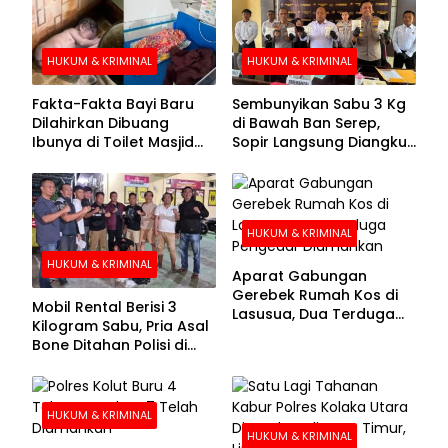
HUKUM & KRIMINAL
HUKUM & KRIMINAL
Fakta-Fakta Bayi Baru
Sembunyikan Sabu 3 Kg
Dilahirkan Dibuang
di Bawah Ban Serep,
Ibunya di Toilet Masjid
Sopir Langsung Diangkut
Kolaka Utara
Polisi
HUKUM & KRIMINAL
HUKUM & KRIMINAL
Aparat Gabungan
Gerebek Rumah Kos di
Mobil Rental Berisi 3
Lasusua, Dua Terduga
Kilogram Sabu, Pria Asal
Pengedar Diamankan
Bone Ditahan Polisi di
Kolaka
HUKUM & KRIMINAL
HUKUM & KRIMINAL