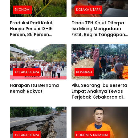
EKONOMI
KOLAKA UTARA
Produksi Padi Kolut
Dinas TPH Kolut Diterpa
Hanya Penuhi 13–15
Isu Miring Mengadaan
Persen, 85 Persen
Fiktif, Begini Tanggapan
Kebutuhan Ditopang
Kadis
Daerah Tetangga
KOLAKA UTARA
BOMBANA
Harapan Itu Bernama
Pilu, Seorang Ibu Beserta
Kemah Rakyat
Empat Anaknya Tewas
Terjebak Kebakaran di
Bombana
KOLAKA UTARA
HUKUM & KRIMINAL